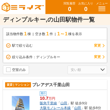
閲覧履歴
お気に入り
メニュー
0
0
ディンプルキー,の山田駅物件一覧
1
1
1～1
該当物件数
棟
空き数
件
棟を表示
駅で絞り込む
変更
変更
絞り込み条件：
ディンプルキー
空室のみ
プレアデス千里山田
賃貸 | マンション
敷0
10.7
万円
阪急千里線
「
山田
」駅 徒歩9分
大阪モノレール本線
「
山田
」駅 徒歩8分