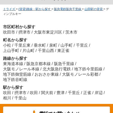
ミライズ
>
(賃貸)路線・駅から探す
>
阪急電鉄阪急千里線
>
山田駅の賃貸
>
デ
ィンプルキー
市区町村から探す
吹田市
/
摂津市
/
大阪市東淀川区
/
茨木市
町名から探す
小松
/
千里丘東
/
垂水町
/
泉町
/
山手町
/
千里丘
/
上山手町
/
片山町
/
千里山西
/
東正雀
路線から探す
東海道本線
/
阪急京都本線
/
阪急千里線
/
大阪モノレール本線
/
北大阪急行電鉄
/
地下鉄今里筋線
/
地下鉄御堂筋線
/
おおさか東線
/
大阪モノレール彩都
/
地下鉄谷町線
駅から探す
吹田
/
摂津市
/
吹田
/
関大前
/
豊津
/
千里丘
/
正雀
/
岸辺
/
相川
/
千里山