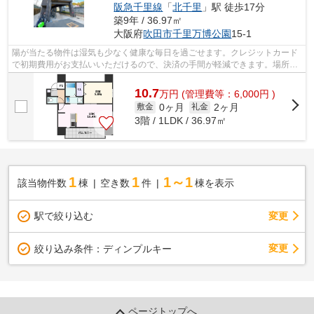
阪急千里線
「
北千里
」駅 徒歩17分
築9年 / 36.97㎡
大阪府
吹田市
千里万博公園
15-1
陽が当たる物件は湿気も少なく健康な毎日を過ごせます。クレジットカード
で初期費用がお支払いいただけるので、決済の手間が軽減できます。場所が
平坦なのは、ランニングをする上で抑...
10.7
万
円
(管理費等：6,000円 )
0ヶ月
2ヶ月
敷金
礼金
3階 / 1LDK / 36.97㎡
1
1
1～1
該当物件数
棟
空き数
件
棟を表示
駅で絞り込む
変更
変更
絞り込み条件：
ディンプルキー
ページトップへ