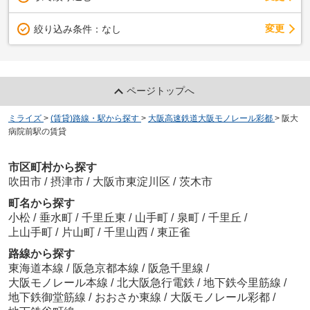
変更
絞り込み条件：
なし
ページトップへ
ミライズ
>
(賃貸)路線・駅から探す
>
大阪高速鉄道大阪モノレール彩都
>
阪大
病院前駅の賃貸
市区町村から探す
吹田市
/
摂津市
/
大阪市東淀川区
/
茨木市
町名から探す
小松
/
垂水町
/
千里丘東
/
山手町
/
泉町
/
千里丘
/
上山手町
/
片山町
/
千里山西
/
東正雀
路線から探す
東海道本線
/
阪急京都本線
/
阪急千里線
/
大阪モノレール本線
/
北大阪急行電鉄
/
地下鉄今里筋線
/
地下鉄御堂筋線
/
おおさか東線
/
大阪モノレール彩都
/