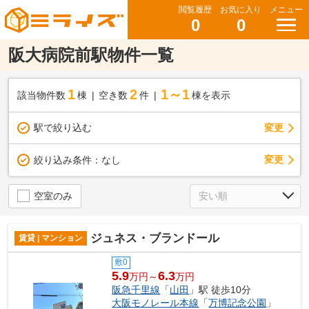
閲覧履歴
お気に入り
メニュー
0
0
阪大病院前駅物件一覧
1
2
1～1
該当物件数
棟
空き数
件
棟を表示
駅で絞り込む
変更
変更
絞り込み条件：
なし
空室のみ
ジュネス・ブランドール
賃貸 | マンション
敷0
5.9
6.3
万円～
万円
阪急千里線
「
山田
」駅 徒歩10分
大阪モノレール本線
「
万博記念公園
」