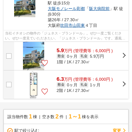
駅 徒歩15分
大阪モノレール彩都
「
阪大病院前
」駅 徒
歩30分
築26年 / 27.30㎡
大阪府
吹田市
山田東
４丁目
当社イチオシの物件の「ジュネス・ブランドール」。ぜひ一度ご覧くださ
い。ぜひ一度見ていただきたい、「ジュネス・ブランドール」です。通風シ
ステムが整った、住環境の良い安心のマ...
5.9
万
円
(管理費等：6,000円 )
0ヶ月
5.9万円
敷金
礼金
1階 / 1K / 27.30㎡
6.3
万
円
(管理費等：6,000円 )
0ヶ月
1ヶ月
敷金
礼金
2階 / 1K / 27.30㎡
1
2
1～1
該当物件数
棟
空き数
件
棟を表示
駅で絞り込む
変更