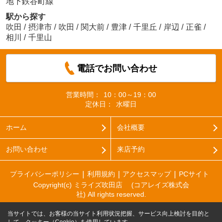
地下鉄谷町線
駅から探す
吹田
/
摂津市
/
吹田
/
関大前
/
豊津
/
千里丘
/
岸辺
/
正雀
/
相川
/
千里山
電話でお問い合わせ
営業時間：
10：00～19：00
定休日：
水曜日
ホーム
会社概要
お問い合わせ
来店予約
プライバシーポリシー
利用規約
アクセスマップ
PCサイト
Copyright(c) ミライズ吹田店 (コアレイズ株式会
社) All rights reserved.
当サイトでは、お客様の当サイト利用状況把握、サービス向上検討を目的と