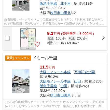
阪急千里線
「
北千里
」駅 徒歩19分
築27年 / 69.04㎡
大阪府
吹田市
山田北
6-2
新着情報：パークサイド山田の空室情報ならコチラ。2駅利用可能な物件な
ので行動範囲も広がります。初期費用のカード決済ができます。耐火性に優
れているRC構造を物件選びで注目してみ...
9.2
万
円
(管理費等：6,000円 )
10万円
20万円
敷金
礼金
3階 / 3LDK / 69.04㎡
ドミール千里
賃貸 | マンション
11.5
万円
大阪モノレール本線
「
万博記念公園
」
駅 徒歩12分
大阪モノレール本線
「
山田
」駅 徒歩23分
阪急千里線
「
山田
」駅 徒歩26分
築32年 / 92.20㎡
大阪府
吹田市
山田東
３丁目
こちらは初期費用をカードでお支払いいただけるマンションです。防犯対策
もバッチリなマンションタイプの物件です。陽当たり良好な物件です。共用