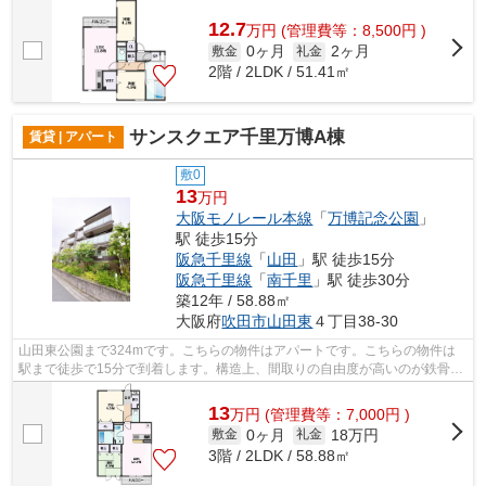
耐震性の面で優れています。より詳しい...
12.7
万
円
(管理費等：8,500円 )
0ヶ月
2ヶ月
敷金
礼金
2階 / 2LDK / 51.41㎡
サンスクエア千里万博A棟
賃貸 | アパート
敷0
13
万円
大阪モノレール本線
「
万博記念公園
」
駅 徒歩15分
阪急千里線
「
山田
」駅 徒歩15分
阪急千里線
「
南千里
」駅 徒歩30分
築12年 / 58.88㎡
大阪府
吹田市
山田東
４丁目38-30
山田東公園まで324mです。こちらの物件はアパートです。こちらの物件は
駅まで徒歩で15分で到着します。構造上、間取りの自由度が高いのが鉄骨造
の魅力。より詳しい情報や内見のご予約...
13
万
円
(管理費等：7,000円 )
0ヶ月
18万円
敷金
礼金
3階 / 2LDK / 58.88㎡