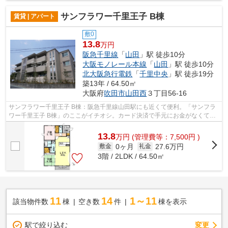
サンフラワー千里王子 B棟
賃貸 | アパート
敷0
13.8
万円
阪急千里線
「
山田
」駅 徒歩10分
大阪モノレール本線
「
山田
」駅 徒歩10分
北大阪急行電鉄
「
千里中央
」駅 徒歩19分
築13年 / 64.50㎡
大阪府
吹田市
山田西
３丁目56-16
サンフラワー千里王子 B棟：阪急千里線山田駅にも近くて便利。「サンフラ
ワー千里王子 B棟」のここがイチオシ。カード決済で手元にお金がなくても
初期費用や家賃支払いができます。鉄...
13.8
万
円
(管理費等：7,500円 )
0ヶ月
27.6万円
敷金
礼金
3階 / 2LDK / 64.50㎡
11
14
1～11
該当物件数
棟
空き数
件
棟を表示
駅で絞り込む
変更