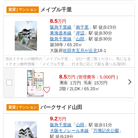
メイプル千里
賃貸 | マンション
8.5
万円
阪急千里線
「
南千里
」駅 徒歩23分
東海道本線
「
岸辺
」駅 徒歩30分
阪急千里線
「
山田
」駅 徒歩30分
築38年 / 65.20㎡
大阪府
吹田市
五月が丘北
18-1
当社イチオシの物件の「メイプル千里」。ぜひ一度ご覧ください。気になる
イチオシ物件情報：「メイプル千里」。行き先に応じて駅を選べる2駅利用
可能なマンションです。遮音性が高く静...
8.5
万
円
(管理費等：5,000円 )
1万円
15万円
敷金
礼金
2階 / 2LDK / 65.20㎡
パークサイド山田
賃貸 | マンション
9.2
万円
阪急千里線
「
山田
」駅 徒歩11分
大阪モノレール本線
「
万博記念公園
」
駅 徒歩19分