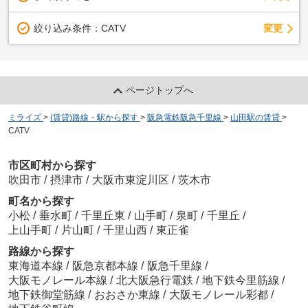
変更
絞り込み条件：
CATV
ページトップへ
ミライズ
>
(賃貸)路線・駅から探す
>
阪急電鉄阪急千里線
>
山田駅の賃貸
>
CATV
市区町村から探す
吹田市
/
摂津市
/
大阪市東淀川区
/
茨木市
町名から探す
小松
/
垂水町
/
千里丘東
/
山手町
/
泉町
/
千里丘
/
上山手町
/
片山町
/
千里山西
/
東正雀
路線から探す
東海道本線
/
阪急京都本線
/
阪急千里線
/
大阪モノレール本線
/
北大阪急行電鉄
/
地下鉄今里筋線
/
地下鉄御堂筋線
/
おおさか東線
/
大阪モノレール彩都
/