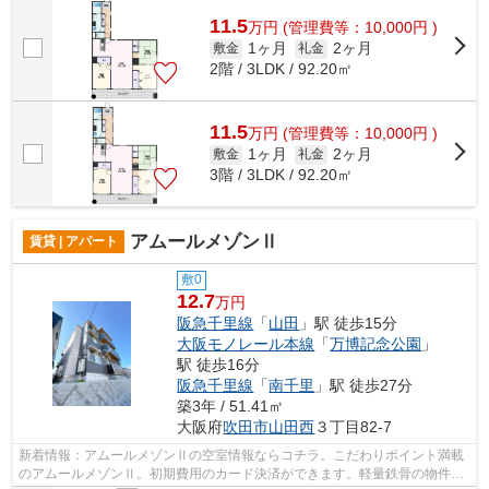
部にはエレベータ・敷地内ごみ置き場...
11.5
万
円
(管理費等：10,000円 )
1ヶ月
2ヶ月
敷金
礼金
2階 / 3LDK / 92.20㎡
11.5
万
円
(管理費等：10,000円 )
1ヶ月
2ヶ月
敷金
礼金
3階 / 3LDK / 92.20㎡
アムールメゾンⅡ
賃貸 | アパート
敷0
12.7
万円
阪急千里線
「
山田
」駅 徒歩15分
大阪モノレール本線
「
万博記念公園
」
駅 徒歩16分
阪急千里線
「
南千里
」駅 徒歩27分
築3年 / 51.41㎡
大阪府
吹田市
山田西
３丁目82-7
新着情報：アムールメゾンⅡの空室情報ならコチラ。こだわりポイント満載
のアムールメゾンⅡ。初期費用のカード決済ができます。軽量鉄骨の物件は