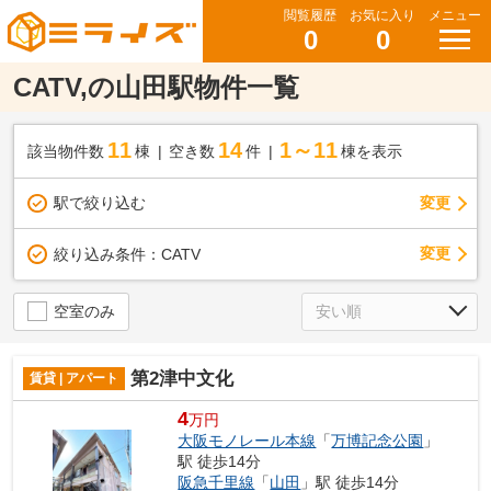
閲覧履歴
お気に入り
メニュー
0
0
CATV,の山田駅物件一覧
11
14
1～11
該当物件数
棟
空き数
件
棟を表示
駅で絞り込む
変更
変更
絞り込み条件：
CATV
空室のみ
第2津中文化
賃貸 | アパート
4
万円
大阪モノレール本線
「
万博記念公園
」
駅 徒歩14分
阪急千里線
「
山田
」駅 徒歩14分