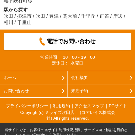
地下鉄谷町線
駅から探す
吹田
/
摂津市
/
吹田
/
豊津
/
関大前
/
千里丘
/
正雀
/
岸辺
/
相川
/
千里山
電話でお問い合わせ
営業時間：
10：00～19：00
定休日：
水曜日
ホーム
会社概要
お問い合わせ
来店予約
プライバシーポリシー
利用規約
アクセスマップ
PCサイト
Copyright(c) ミライズ吹田店 (コアレイズ株式会
社) All rights reserved.
当サイトでは、お客様の当サイト利用状況把握、サービス向上検討を目的と