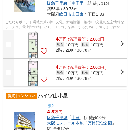
阪急千里線
「
南千里
」駅 徒歩31分
築53年 / 30.78㎡
大阪府
吹田市
山田東
４丁目1-33
こだわりポイント満載の第2津中文化。新着情報：第2津中文化の空室情報な
らコチラ。最上階の物件です。ゴミ出しを楽にするために、遠くまで行かず
に済むゴミ置き場を共用部に供え付け...
4
万
円
(管理費等：2,000円 )
10万円
10万円
敷金
礼金
2階 / 2DK / 30.78㎡
4
万
円
(管理費等：2,000円 )
10万円
10万円
敷金
礼金
2階 / 2DK / 30.78㎡
ハイツ山小屋
賃貸 | マンション
敷0
4.8
万円
阪急千里線
「
山田
」駅 徒歩10分
大阪モノレール本線
「
万博記念公園
」
駅 徒歩17分