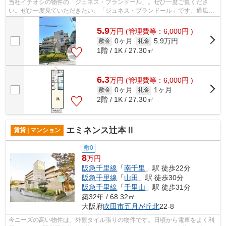
当社イチオシの物件の「ジュネス・ブランドール」。ぜひ一度ご覧くださ
い。ぜひ一度見ていただきたい、「ジュネス・ブランドール」です。通風シ
ステムが整った、住環境の良い安心のマ...
5.9
万
円
(管理費等：6,000円 )
0ヶ月
5.9万円
敷金
礼金
1階 / 1K / 27.30㎡
6.3
万
円
(管理費等：6,000円 )
0ヶ月
1ヶ月
敷金
礼金
2階 / 1K / 27.30㎡
エミネンス辻本Ⅱ
賃貸 | マンション
敷0
8
万円
阪急千里線
「
南千里
」駅 徒歩22分
阪急千里線
「
山田
」駅 徒歩30分
阪急千里線
「
千里山
」駅 徒歩31分
築32年 / 68.32㎡
大阪府
吹田市
五月が丘北
22-8
今ニーズの高い物件は、外観タイル張りの物件です。日頃から電車をよく利