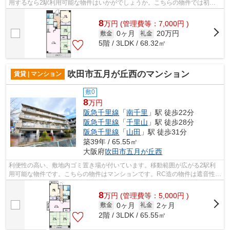
用するなら2駅利用可能な物件はいかがでしょうか。こちらの物件では初期
費用をカードでお支払いいただけます。...
8
万
円
(管理費等：7,000円 )
0ヶ月
20万円
敷金
礼金
5階 / 3LDK / 68.32㎡
吹田市五月が丘西のマンション
賃貸 | マンション
敷0
8
万円
阪急千里線
「
南千里
」駅 徒歩22分
阪急千里線
「
千里山
」駅 徒歩28分
阪急千里線
「
山田
」駅 徒歩31分
築39年 / 65.55㎡
大阪府
吹田市
五月が丘西
利便性の高い、敷地内ゴミ置き場が付いています。移動範囲が広がる2駅利
用可能な物件です。こちらの物件はマンションです。RC造の物件は遮音性が
非常に高いので静かな環境を作り出せま...
8
万
円
(管理費等：5,000円 )
0ヶ月
2ヶ月
敷金
礼金
2階 / 3LDK / 65.55㎡