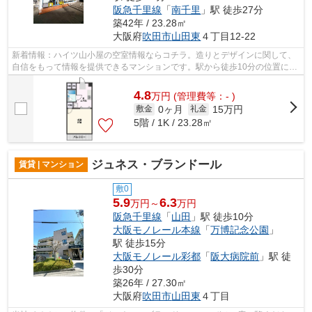
阪急千里線
「
南千里
」駅 徒歩27分
築42年 / 23.28㎡
大阪府
吹田市
山田東
４丁目12-22
新着情報：ハイツ山小屋の空室情報ならコチラ。造りとデザインに関して、
自信をもって情報を提供できるマンションです。駅から徒歩10分の位置にあ
る物件なので、アクセスも良好です。...
4.8
万
円
(管理費等：- )
0ヶ月
15万円
敷金
礼金
5階 / 1K / 23.28㎡
ジュネス・ブランドール
賃貸 | マンション
敷0
5.9
6.3
万円～
万円
阪急千里線
「
山田
」駅 徒歩10分
大阪モノレール本線
「
万博記念公園
」
駅 徒歩15分
大阪モノレール彩都
「
阪大病院前
」駅 徒
歩30分
築26年 / 27.30㎡
大阪府
吹田市
山田東
４丁目