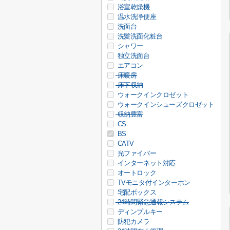
浴室乾燥機
温水洗浄便座
洗面台
洗髪洗面化粧台
シャワー
独立洗面台
エアコン
床暖房
床下収納
ウォークインクロゼット
ウォークインシューズクロゼット
収納豊富
CS
BS
CATV
光ファイバー
インターネット対応
オートロック
TVモニタ付インターホン
宅配ボックス
24時間緊急通報システム
ディンプルキー
防犯カメラ