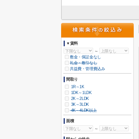
▼賃料
～
敷金・保証金なし
礼金・敷引なし
共益費・管理費込み
間取り
1R～1K
1DK～1LDK
2K～2LDK
3K～3LDK
4K～4LDK以上
面積
～