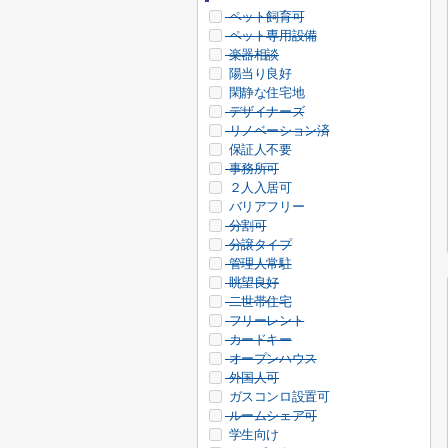
ペット飼育可
ペット専用設備
楽器相談
陽当り良好
閑静な住宅地
デザイナーズ
リノベーション済
保証人不要
事務所可
２人入居可
バリアフリー
分割可
分譲タイプ
管理人常駐
眺望良好
二世帯住宅
フリーレント
カードキー
オープンハウス
外国人可
ガスコンロ設置可
ルームシェア可
学生向け