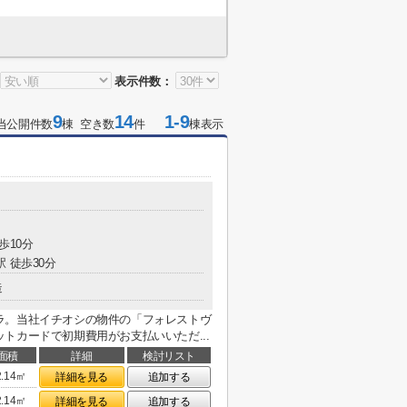
表示件数：
9
14
1-9
当公開件数
棟 空き数
件
棟表示
歩10分
駅 徒歩30分
造
ラ。当社イチオシの物件の「フォレストヴ
トカードで初期費用がお支払いいただ...
面積
詳細
検討リスト
2.14㎡
詳細を見る
追加する
2.14㎡
詳細を見る
追加する