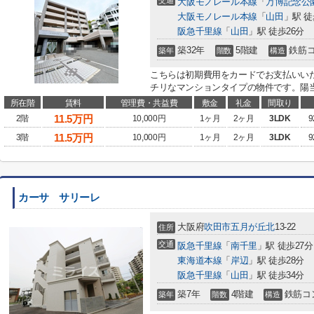
交通
大阪モノレール本線
「
万博記念公
大阪モノレール本線
「
山田
」駅 徒
阪急千里線
「
山田
」駅 徒歩26分
築32年
5階建
鉄筋
築年
階数
構造
こちらは初期費用をカードでお支払いい
チリなマンションタイプの物件です。陽当
所在階
賃料
管理費・共益費
敷金
礼金
間取り
11.5
万円
2階
10,000円
1ヶ月
2ヶ月
3LDK
9
11.5
万円
3階
10,000円
1ヶ月
2ヶ月
3LDK
9
カーサ サリーレ
大阪府
吹田市
五月が丘北
13-22
住所
交通
阪急千里線
「
南千里
」駅 徒歩27分
東海道本線
「
岸辺
」駅 徒歩28分
阪急千里線
「
山田
」駅 徒歩34分
築7年
4階建
鉄筋コ
築年
階数
構造