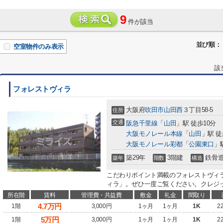
9
件が該当
並び順：
空室物件のみ表示
該
フォレストヴィラ
大阪府
吹田市
山田西
３丁目58-5
住所
交通
阪急千里線
「
山田
」駅 徒歩10分
大阪モノレール本線
「
山田
」駅 徒
大阪モノレール彩都
「
公園東口
」
築29年
3階建
鉄骨
築年
階数
構造
こだわりポイント満載のフォレストヴィ
ィラ」。ぜひ一度ご覧ください。クレジッ
所在階
賃料
管理費・共益費
敷金
礼金
間取り
4.7
万円
1階
3,000円
1ヶ月
1ヶ月
1K
2
5
万円
1階
3,000円
1ヶ月
1ヶ月
1K
2