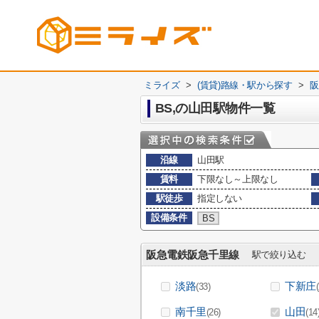
ミライズ
>
(賃貸)路線・駅から探す
>
阪
BS,の山田駅物件一覧
沿線
山田駅
賃料
下限なし～上限なし
駅徒歩
指定しない
設備条件
BS
阪急電鉄阪急千里線
駅で絞り込む
淡路
下新庄
(33)
南千里
山田
(26)
(14