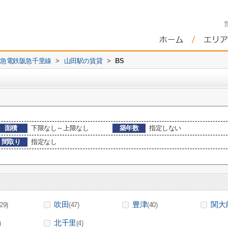
急電鉄阪急千里線
>
山田駅の賃貸
>
BS
面積
下限なし～上限なし
築年数
指定しない
間取り
指定なし
吹田
豊津
関大
(29)
(47)
(40)
北千里
)
(4)