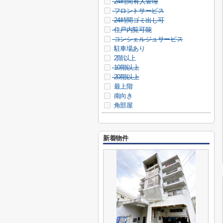
24時間有人管理
フロントサービス
24時間ゴミ出し可
住戸内覧可能
コンシェルジュサービス
駐車場あり
2階以上
10階以上
20階以上
最上階
南向き
角部屋
新着物件