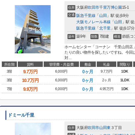
大阪府
吹田市
千里万博公園
15-1
住所
交通
阪急千里線
「
山田
」駅 徒歩9分
大阪モノレール本線
「
山田
」駅 徒
阪急千里線
「
北千里
」駅 徒歩17分
築9年
7階建
鉄筋コ
築年
階数
構造
ホームセンター「コーナン 千里山田店
たりの良い物件を探したいですね。今回
対...
所在階
賃料
管理費・共益費
敷金
礼金
間取り
9.7
万円
0ヶ月
3階
6,000円
9.7万円
1DK
10.7
万円
0ヶ月
3階
6,000円
2ヶ月
1LDK
9.9
万円
0ヶ月
7階
6,000円
4.95万円
1DK
ドミール千里
大阪府
吹田市
山田東
３丁目
住所