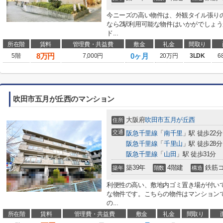
今ニーズの高い物件は、外観タイル張り
なら2駅利用可能な物件はいかがでしょ
ド...
所在階
賃料
管理費・共益費
敷金
礼金
間取り
8
万円
0ヶ月
5階
7,000円
20万円
3LDK
6
吹田市五月が丘西のマンション
大阪府
吹田市
五月が丘西
住所
交通
阪急千里線
「
南千里
」駅 徒歩22分
阪急千里線
「
千里山
」駅 徒歩28分
阪急千里線
「
山田
」駅 徒歩31分
築39年
4階建
鉄筋
築年
階数
構造
利便性の高い、敷地内ゴミ置き場が付い
な物件です。こちらの物件はマンション
の...
所在階
賃料
管理費・共益費
敷金
礼金
間取り