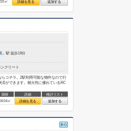
.55㎡
詳細を見る
追加する
園
」駅 徒歩19分
コンクリート
ならコチラ。2駅利用可能な物件なので行
決済ができます。耐火性に優れているRC
面積
詳細
検討リスト
69.04㎡
詳細を見る
追加する