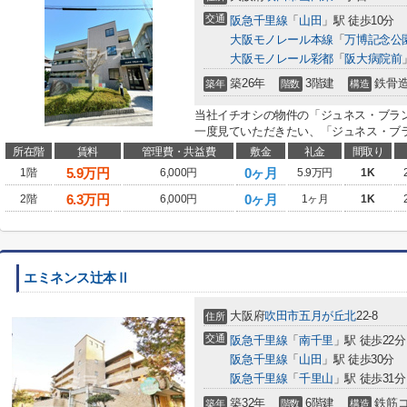
交通
阪急千里線
「
山田
」駅 徒歩10分
大阪モノレール本線
「
万博記念公
大阪モノレール彩都
「
阪大病院前
築26年
3階建
鉄骨
築年
階数
構造
当社イチオシの物件の「ジュネス・ブラ
一度見ていただきたい、「ジュネス・ブラ
所在階
賃料
管理費・共益費
敷金
礼金
間取り
5.9
万円
0ヶ月
1階
6,000円
5.9万円
1K
6.3
万円
0ヶ月
2階
6,000円
1ヶ月
1K
エミネンス辻本Ⅱ
大阪府
吹田市
五月が丘北
22-8
住所
交通
阪急千里線
「
南千里
」駅 徒歩22分
阪急千里線
「
山田
」駅 徒歩30分
阪急千里線
「
千里山
」駅 徒歩31分
築32年
6階建
鉄筋
築年
階数
構造