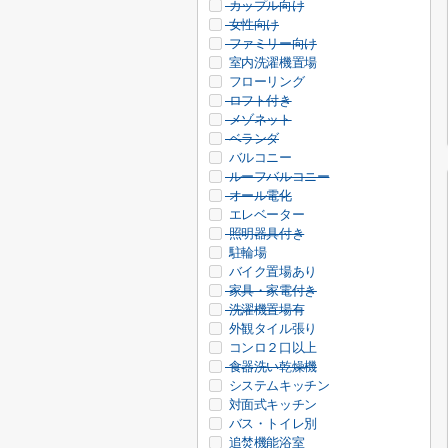
カップル向け
女性向け
ファミリー向け
室内洗濯機置場
フローリング
ロフト付き
メゾネット
ベランダ
バルコニー
ルーフバルコニー
オール電化
エレベーター
照明器具付き
駐輪場
バイク置場あり
家具・家電付き
洗濯機置場有
外観タイル張り
コンロ２口以上
食器洗い乾燥機
システムキッチン
対面式キッチン
バス・トイレ別
追焚機能浴室