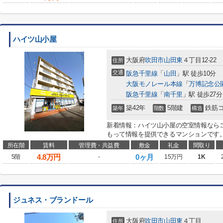
ハイツ山小屋
大阪府
吹田市
山田東
４丁目12-22
住所
交通
阪急千里線
「
山田
」駅 徒歩10分
大阪モノレール本線
「
万博記念公
阪急千里線
「
南千里
」駅 徒歩27分
築42年
5階建
鉄筋
築年
階数
構造
新着情報：ハイツ山小屋の空室情報なら
もって情報を提供できるマンションです。駅
所在階
賃料
管理費・共益費
敷金
礼金
間取り
4.8
万円
0ヶ月
5階
-
15万円
1K
ジュネス・ブランドール
大阪府
吹田市
山田東
４丁目
住所