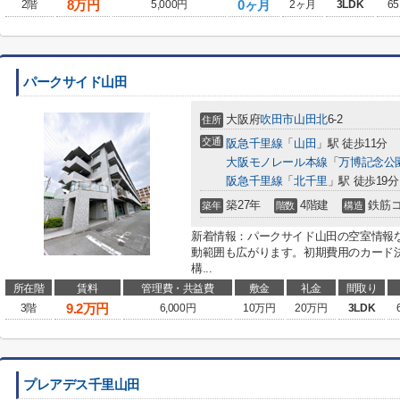
8
万円
0ヶ月
2階
5,000円
2ヶ月
3LDK
65
パークサイド山田
大阪府
吹田市
山田北
6-2
住所
交通
阪急千里線
「
山田
」駅 徒歩11分
大阪モノレール本線
「
万博記念公
阪急千里線
「
北千里
」駅 徒歩19分
築27年
4階建
鉄筋
築年
階数
構造
新着情報：パークサイド山田の空室情報
動範囲も広がります。初期費用のカード
構...
所在階
賃料
管理費・共益費
敷金
礼金
間取り
9.2
万円
3階
6,000円
10万円
20万円
3LDK
プレアデス千里山田