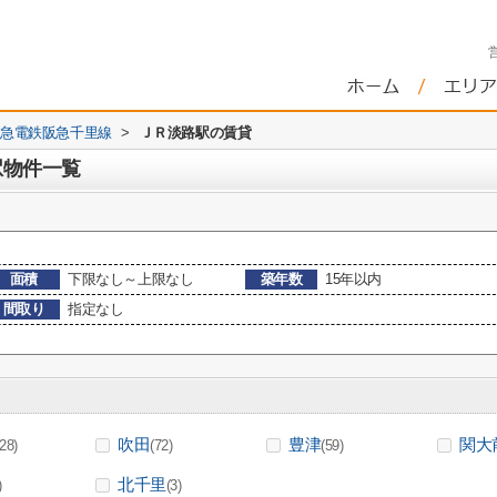
急電鉄阪急千里線
>
ＪＲ淡路駅の賃貸
駅物件一覧
面積
下限なし～上限なし
築年数
15年以内
間取り
指定なし
吹田
豊津
関大
(28)
(72)
(59)
北千里
)
(3)