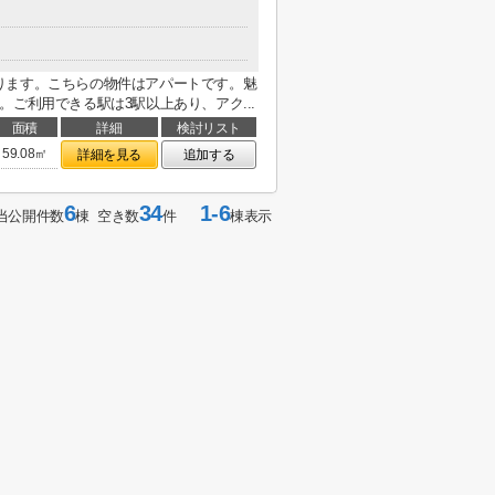
ります。こちらの物件はアパートです。魅
ご利用できる駅は3駅以上あり、アク...
面積
詳細
検討リスト
59.08㎡
詳細を見る
追加する
6
34
1-6
当公開件数
棟 空き数
件
棟表示