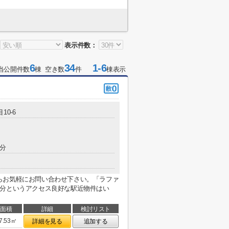
表示件数：
6
34
1-6
当公開件数
棟 空き数
件
棟表示
10-6
0分
らお気軽にお問い合わせ下さい。「ラファ
2分というアクセス良好な駅近物件はい
面積
詳細
検討リスト
7.53㎡
詳細を見る
追加する