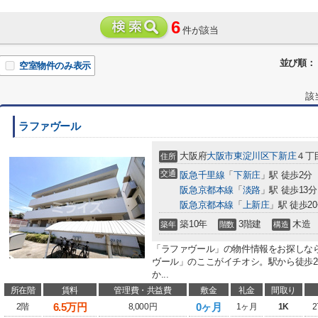
6
件が該当
並び順：
空室物件のみ表示
該
ラファヴール
大阪府
大阪市東淀川区
下新庄
４丁目
住所
交通
阪急千里線
「
下新庄
」駅 徒歩2分
阪急京都本線
「
淡路
」駅 徒歩13分
阪急京都本線
「
上新庄
」駅 徒歩2
築10年
3階建
木造
築年
階数
構造
「ラファヴール」の物件情報をお探しな
ヴール」のここがイチオシ。駅から徒歩
か...
所在階
賃料
管理費・共益費
敷金
礼金
間取り
6.5
万円
0ヶ月
2階
8,000円
1ヶ月
1K
2