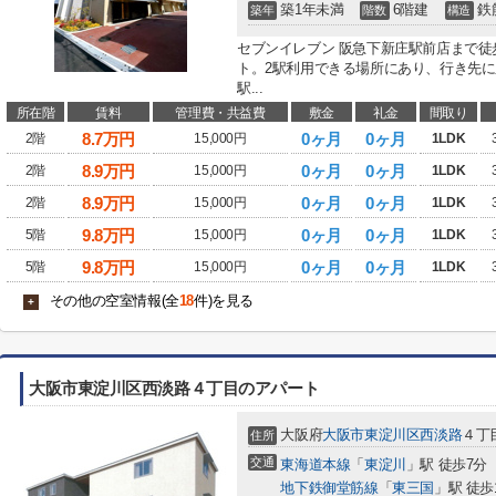
築1年未満
6階建
鉄
築年
階数
構造
セブンイレブン 阪急下新庄駅前店まで徒
ト。2駅利用できる場所にあり、行き先
駅...
所在階
賃料
管理費・共益費
敷金
礼金
間取り
8.7
万円
0ヶ月
0ヶ月
2階
15,000円
1LDK
8.9
万円
0ヶ月
0ヶ月
2階
15,000円
1LDK
8.9
万円
0ヶ月
0ヶ月
2階
15,000円
1LDK
9.8
万円
0ヶ月
0ヶ月
5階
15,000円
1LDK
9.8
万円
0ヶ月
0ヶ月
5階
15,000円
1LDK
その他の空室情報(全
18
件)を見る
+
大阪市東淀川区西淡路４丁目のアパート
大阪府
大阪市東淀川区
西淡路
４丁
住所
交通
東海道本線
「
東淀川
」駅 徒歩7分
地下鉄御堂筋線
「
東三国
」駅 徒歩