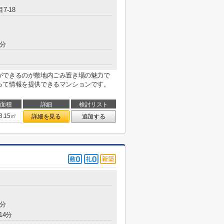
7-18
0分
ができるのが敷地内ごみ置き場の魅力で
って情報を提供できるマンションです。
面積
詳細
検討リスト
8.15㎡
詳細を見る
追加する
7分
14分