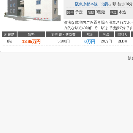
阪急京都本線
「
淡路
」駅 徒歩14分
予定
3階建
木造
築年
階数
構造
清潔な敷地内ごみ置き場も用意されてお
力的な駅近の物件で、駅まで徒歩7分です。
所在階
賃料
管理費・共益費
敷金
礼金
間取り
13.85
万円
0万円
1階
5,200円
20万円
2LDK
該