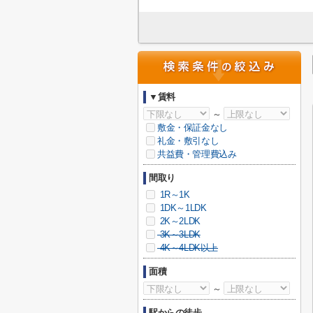
▼賃料
～
敷金・保証金なし
礼金・敷引なし
共益費・管理費込み
間取り
1R～1K
1DK～1LDK
2K～2LDK
3K～3LDK
4K～4LDK以上
面積
～
駅からの徒歩