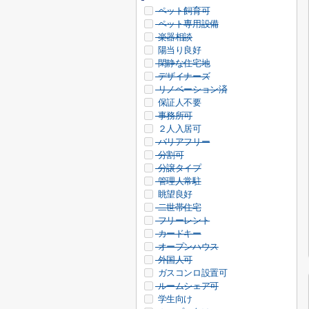
ペット飼育可
ペット専用設備
楽器相談
陽当り良好
閑静な住宅地
デザイナーズ
リノベーション済
保証人不要
事務所可
２人入居可
バリアフリー
分割可
分譲タイプ
管理人常駐
眺望良好
二世帯住宅
フリーレント
カードキー
オープンハウス
外国人可
ガスコンロ設置可
ルームシェア可
学生向け