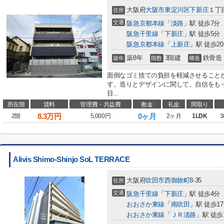
大阪府
大阪市東淀川区
下新庄
１丁目
住所
交通
阪急京都本線
「
淡路
」駅 徒歩7分
阪急千里線
「
下新庄
」駅 徒歩5分
阪急京都本線
「
上新庄
」駅 徒歩2
築8年
3階建
鉄骨造
築年
階数
構造
面倒なゴミ捨ての負担を軽減させること
す。造りとデザインに関して、自信をも
目...
所在階
賃料
管理費・共益費
敷金
礼金
間取り
8.3
万円
0ヶ月
2階
5,000円
2ヶ月
1LDK
3
Alivis Shimo-Shinjo SoL TERRACE
大阪府
吹田市
西御旅町
8-35
住所
交通
阪急千里線
「
下新庄
」駅 徒歩4分
おおさか東線
「
南吹田
」駅 徒歩1
おおさか東線
「
ＪＲ淡路
」駅 徒歩