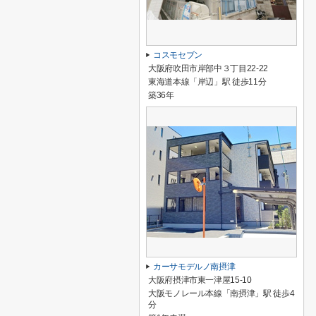
コスモセブン
大阪府吹田市岸部中３丁目22-22
東海道本線「岸辺」駅 徒歩11分
築36年
カーサモデルノ南摂津
大阪府摂津市東一津屋15-10
大阪モノレール本線「南摂津」駅 徒歩4
分