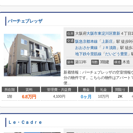
パーチェブレッザ
大阪府
大阪市東淀川区
豊新
４丁目1
住所
交通
阪急京都本線
「
上新庄
」駅 徒歩9
おおさか東線
「
ＪＲ淡路
」駅 徒歩
地下鉄今里筋線
「
だいどう豊里
」
築11年
3階建
木造
築年
階数
構造
新着情報：パーチェブレッザの空室情報
分の物件です。こちらの物件はアパート
便...
所在階
賃料
管理費・共益費
敷金
礼金
間取り
6.8
万円
0ヶ月
1階
4,100円
10万円
2K
Ｌｅ・Ｃａｄｒｅ