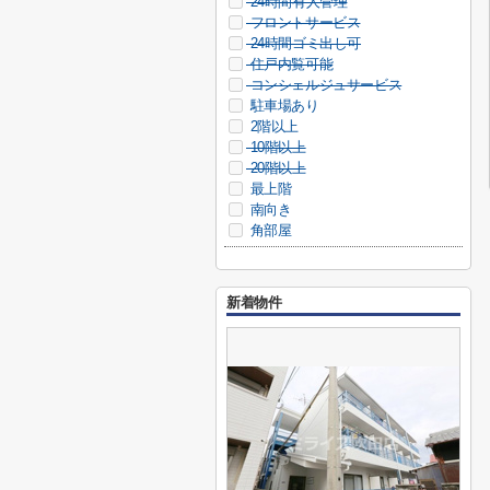
24時間有人管理
フロントサービス
24時間ゴミ出し可
住戸内覧可能
コンシェルジュサービス
駐車場あり
2階以上
10階以上
20階以上
最上階
南向き
角部屋
新着物件