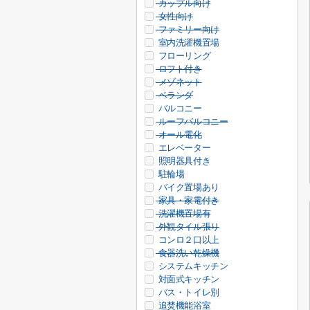
カップル向け
女性向け
ファミリー向け
室内洗濯機置場
フローリング
ロフト付き
メゾネット
ベランダ
バルコニー
ルーフバルコニー
オール電化
エレベーター
照明器具付き
駐輪場
バイク置場あり
家具・家電付き
洗濯機置場有
外観タイル張り
コンロ２口以上
食器洗い乾燥機
システムキッチン
対面式キッチン
バス・トイレ別
追焚機能浴室