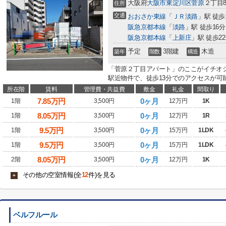
大阪府
大阪市東淀川区
菅原
２丁目8
住所
交通
おおさか東線
「
ＪＲ淡路
」駅 徒歩
阪急京都本線
「
淡路
」駅 徒歩16分
阪急京都本線
「
上新庄
」駅 徒歩2
予定
3階建
木造
築年
階数
構造
「菅原２丁目アパート」のここがイチオ
駅近物件で、徒歩13分でのアクセスが可能
所在階
賃料
管理費・共益費
敷金
礼金
間取り
7.85
万円
0ヶ月
1階
3,500円
12万円
1K
8.05
万円
0ヶ月
1階
3,500円
12万円
1R
9.5
万円
0ヶ月
1階
3,500円
15万円
1LDK
9.5
万円
0ヶ月
1階
3,500円
15万円
1LDK
8.05
万円
0ヶ月
2階
3,500円
12万円
1K
その他の空室情報(全
12
件)を見る
+
ベルフルール