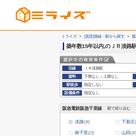
ミライズ
>
(賃貸)路線・駅から探す
>
阪
築年数15年以内,のＪＲ淡路
沿線
ＪＲ淡路駅
賃料
下限なし～上限なし
駅徒歩
指定しない
設備条件
指定なし
阪急電鉄阪急千里線
駅で絞り込む
淡路
下新庄
(34)
南千里
山田
(22)
(10