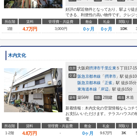
好評の駅近物件となっており、駅より徒歩
できる、利便性の高い物件です。クレジッ
所在階
賃料
管理費・共益費
敷金
礼金
間取り
4.7
万円
0ヶ月
0ヶ月
1階
3,000円
1DK
木内文化
大阪府
摂津市
千里丘東
５丁目17-15
住所
交通
阪急京都本線
「
摂津市
」駅 徒歩1
阪急京都本線
「
正雀
」駅 徒歩15分
東海道本線
「
岸辺
」駅 徒歩15分
築56年
2階建
木造
築年
階数
構造
新着情報：木内文化の空室情報ならコチ
お支払いいただけます。テラスハウスの
電...
所在階
賃料
管理費・共益費
敷金
礼金
間取り
4.8
万円
0ヶ月
1-2階
-
9.6万円
3K