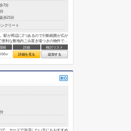
歩7分
0分
徒歩21分
コンクリート
。駅が周辺に2つあるので行動範囲が広が
便利な敷地内ごみ置き場つきの物件で...
面積
詳細
検討リスト
0.00㎡
詳細を見る
追加する
9分
ので、カードで決済したい方にもおすすめ