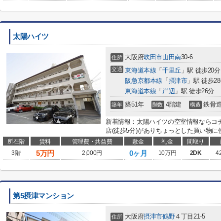
太陽ハイツ
大阪府
吹田市
山田南
30-6
住所
交通
東海道本線
「
千里丘
」駅 徒歩20分
阪急京都本線
「
摂津市
」駅 徒歩2
東海道本線
「
岸辺
」駅 徒歩26分
築51年
4階建
鉄骨
築年
階数
構造
新着情報：太陽ハイツの空室情報ならコ
店(徒歩5分)がありちょっとした買い物に
所在階
賃料
管理費・共益費
敷金
礼金
間取り
5
万円
0ヶ月
3階
2,000円
10万円
2DK
4
第5摂津マンション
大阪府
摂津市
鶴野
４丁目21-5
住所