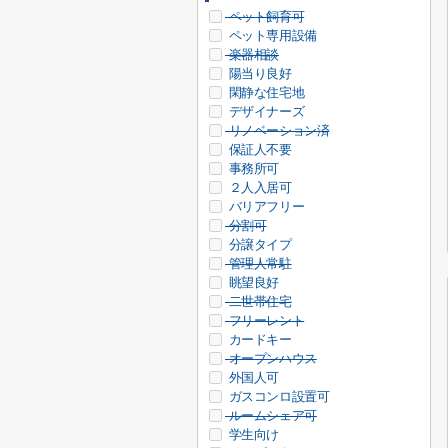
ペット飼育可
ペット専用設備
楽器相談
陽当り良好
閑静な住宅地
デザイナーズ
リノベーション済
保証人不要
事務所可
２人入居可
バリアフリー
分割可
分譲タイプ
管理人常駐
眺望良好
二世帯住宅
フリーレント
カードキー
オープンハウス
外国人可
ガスコンロ設置可
ルームシェア可
学生向け