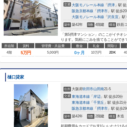
交通
大阪モノレール本線
「
摂津
」駅 徒
阪急京都本線
「
摂津市
」駅 徒歩2
大阪モノレール本線
「
沢良宜
」駅 
築42年
4階建
鉄筋
築年
階数
構造
「第5摂津マンション」のここがイチオシ
ります。気軽にごみを捨てることができて
所在階
賃料
管理費・共益費
敷金
礼金
間取り
5
万円
0ヶ月
4階
5,000円
10万円
2DK
4
樋口貸家
大阪府
吹田市
山田南
21-5
住所
交通
東海道本線
「
岸辺
」駅 徒歩20分
東海道本線
「
千里丘
」駅 徒歩21分
阪急京都本線
「
摂津市
」駅 徒歩2
築42年
2階建
木造
築年
階数
構造
初期費用をカードでお支払いいただける