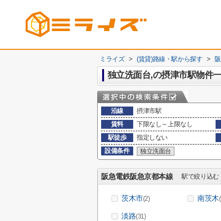
ミライズ
>
(賃貸)路線・駅から探す
>
阪
独立洗面台,の摂津市駅物件
沿線
摂津市駅
賃料
下限なし～上限なし
駅徒歩
指定しない
設備条件
独立洗面台
阪急電鉄阪急京都本線
駅で絞り込む
茨木市
南茨木
(2)
淡路
(31)