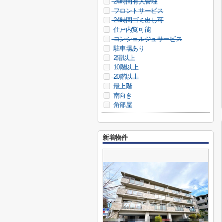
24時間有人管理
フロントサービス
24時間ゴミ出し可
住戸内覧可能
コンシェルジュサービス
駐車場あり
2階以上
10階以上
20階以上
最上階
南向き
角部屋
新着物件