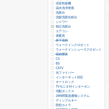
浴室乾燥機
温水洗浄便座
洗面台
洗髪洗面化粧台
シャワー
独立洗面台
エアコン
床暖房
床下収納
ウォークインクロゼット
ウォークインシューズクロゼット
収納豊富
CS
BS
CATV
光ファイバー
インターネット対応
オートロック
TVモニタ付インターホン
宅配ボックス
24時間緊急通報システム
ディンプルキー
防犯カメラ