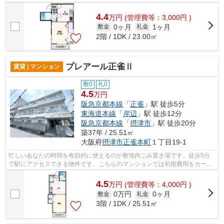
い物も快適にできますね。鉄筋コンク...
4.4
万
円
(管理費等：3,000円 )
0ヶ月
1ヶ月
敷金
礼金
2階 / 1DK / 23.00㎡
プレアール正雀Ⅱ
賃貸 | マンション
敷0
礼0
4.5
万円
阪急京都本線
「
正雀
」駅 徒歩5分
東海道本線
「
岸辺
」駅 徒歩12分
阪急京都本線
「
摂津市
」駅 徒歩20分
築37年 / 25.51㎡
大阪府
摂津市
正雀本町
１丁目19-1
忙しいあなたの時間を有効的に使えるのが敷地内ごみ置き場です。徒歩5分
で駅にアクセスできる物件です。こちらのマンションでは初期費用をカード
でお支払いいただけます。高い信頼性が...
4.5
万
円
(管理費等：4,000円 )
0万円
0ヶ月
敷金
礼金
3階 / 1DK / 25.51㎡