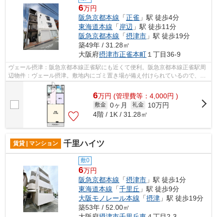
6
万円
阪急京都本線
「
正雀
」駅 徒歩4分
東海道本線
「
岸辺
」駅 徒歩11分
阪急京都本線
「
摂津市
」駅 徒歩19分
築49年 / 31.28㎡
大阪府
摂津市
正雀本町
１丁目36-9
ヴェール摂津：阪急京都本線正雀駅にも近くて便利。阪急京都本線正雀駅周
辺物件：ヴェール摂津。敷地内にゴミ置き場が備え付けられているので、遠
くまで運ぶ必要がなくゴミ出しが楽に...
6
万
円
(管理費等：4,000円 )
0ヶ月
10万円
敷金
礼金
4階 / 1K / 31.28㎡
千里ハイツ
賃貸 | マンション
敷0
6
万円
阪急京都本線
「
摂津市
」駅 徒歩1分
東海道本線
「
千里丘
」駅 徒歩9分
大阪モノレール本線
「
摂津
」駅 徒歩19分
築53年 / 52.00㎡
大阪府
摂津市
千里丘東
４丁目2-3