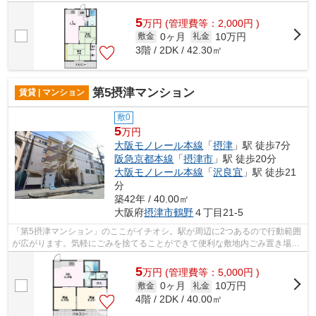
をカードでお支払いいただける物件で...
5
万
円
(管理費等：2,000円 )
0ヶ月
10万円
敷金
礼金
3階 / 2DK / 42.30㎡
第5摂津マンション
賃貸 | マンション
敷0
5
万円
大阪モノレール本線
「
摂津
」駅 徒歩7分
阪急京都本線
「
摂津市
」駅 徒歩20分
大阪モノレール本線
「
沢良宜
」駅 徒歩21
分
築42年 / 40.00㎡
大阪府
摂津市
鶴野
４丁目21-5
「第5摂津マンション」のここがイチオシ。駅が周辺に2つあるので行動範囲
が広がります。気軽にごみを捨てることができて便利な敷地内ごみ置き場つ
きの物件です。この物件は強度の高いR...
5
万
円
(管理費等：5,000円 )
0ヶ月
10万円
敷金
礼金
4階 / 2DK / 40.00㎡