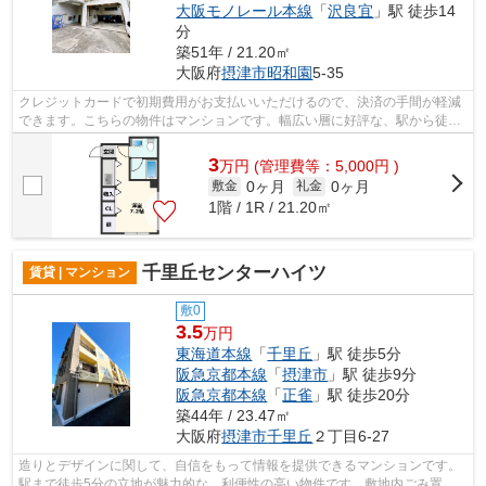
大阪モノレール本線
「
沢良宜
」駅 徒歩14
分
築51年 / 21.20㎡
大阪府
摂津市
昭和園
5-35
クレジットカードで初期費用がお支払いいただけるので、決済の手間が軽減
できます。こちらの物件はマンションです。幅広い層に好評な、駅から徒歩
8分に立地する物件です。遮音性も高い...
3
万
円
(管理費等：5,000円 )
0ヶ月
0ヶ月
敷金
礼金
1階 / 1R / 21.20㎡
千里丘センターハイツ
賃貸 | マンション
敷0
3.5
万円
東海道本線
「
千里丘
」駅 徒歩5分
阪急京都本線
「
摂津市
」駅 徒歩9分
阪急京都本線
「
正雀
」駅 徒歩20分
築44年 / 23.47㎡
大阪府
摂津市
千里丘
２丁目6-27
造りとデザインに関して、自信をもって情報を提供できるマンションです。
駅まで徒歩5分の立地が魅力的な、利便性の高い物件です。敷地内ごみ置き