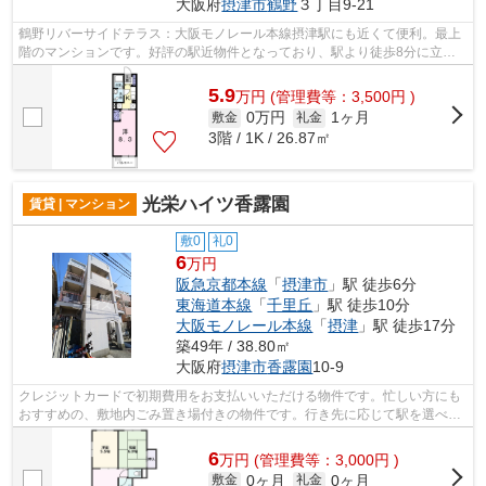
大阪府
摂津市
鶴野
３丁目9-21
鶴野リバーサイドテラス：大阪モノレール本線摂津駅にも近くて便利。最上
階のマンションです。好評の駅近物件となっており、駅より徒歩8分に立地
しています。鉄骨造なので、間仕切りも...
5.9
万
円
(管理費等：3,500円 )
0万円
1ヶ月
敷金
礼金
3階 / 1K / 26.87㎡
光栄ハイツ香露園
賃貸 | マンション
敷0
礼0
6
万円
阪急京都本線
「
摂津市
」駅 徒歩6分
東海道本線
「
千里丘
」駅 徒歩10分
大阪モノレール本線
「
摂津
」駅 徒歩17分
築49年 / 38.80㎡
大阪府
摂津市
香露園
10-9
クレジットカードで初期費用をお支払いいただける物件です。忙しい方にも
おすすめの、敷地内ごみ置き場付きの物件です。行き先に応じて駅を選べる
2駅利用可能な物件です。遮音性が高く...
6
万
円
(管理費等：3,000円 )
0ヶ月
0ヶ月
敷金
礼金