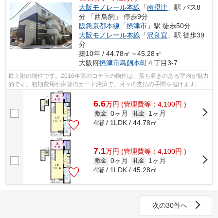
大阪モノレール本線
「
南摂津
」駅 バス8
分 「西鳥飼」 停歩9分
阪急京都本線
「
摂津市
」駅 徒歩50分
大阪モノレール本線
「
沢良宜
」駅 徒歩39
分
築10年 / 44.78㎡～45.28㎡
大阪府
摂津市
鳥飼本町
４丁目3-7
最上階の物件です。2016年築のコチラの物件は、落ち着きのある室内が魅力
的です。初期費用や家賃のカード決済で、月々の支払の手間を省けます。遮
音性も高いRC構造の物件。ミライズ吹...
6.6
万
円
(管理費等：4,100円 )
0ヶ月
1ヶ月
敷金
礼金
4階 / 1LDK / 44.78㎡
7.1
万
円
(管理費等：4,100円 )
0ヶ月
1ヶ月
敷金
礼金
4階 / 1LDK / 45.28㎡
次の30件へ