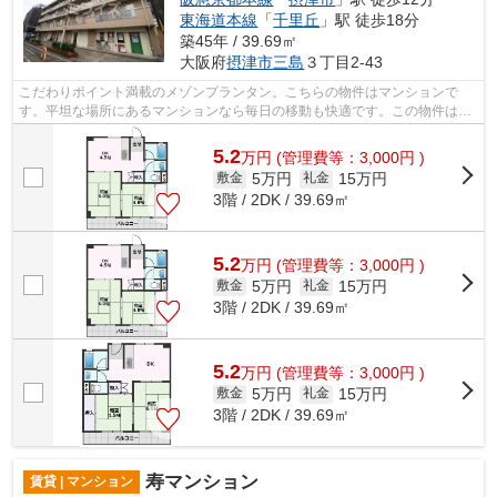
東海道本線
「
千里丘
」駅 徒歩18分
築45年 / 39.69㎡
大阪府
摂津市
三島
３丁目2-43
こだわりポイント満載のメゾンプランタン。こちらの物件はマンションで
す。平坦な場所にあるマンションなら毎日の移動も快適です。この物件は強
度の高いRC構造です。ミライズ吹田店に...
5.2
万
円
(管理費等：3,000円 )
5万円
15万円
敷金
礼金
3階 / 2DK / 39.69㎡
5.2
万
円
(管理費等：3,000円 )
5万円
15万円
敷金
礼金
3階 / 2DK / 39.69㎡
5.2
万
円
(管理費等：3,000円 )
5万円
15万円
敷金
礼金
3階 / 2DK / 39.69㎡
寿マンション
賃貸 | マンション