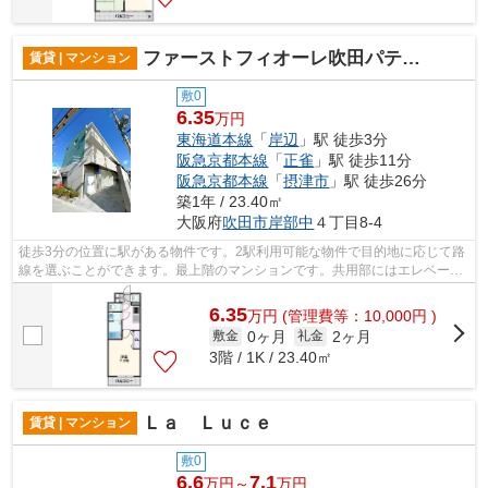
ファーストフィオーレ吹田パティオ
賃貸 | マンション
敷0
6.35
万円
東海道本線
「
岸辺
」駅 徒歩3分
阪急京都本線
「
正雀
」駅 徒歩11分
阪急京都本線
「
摂津市
」駅 徒歩26分
築1年 / 23.40㎡
大阪府
吹田市
岸部中
４丁目8-4
徒歩3分の位置に駅がある物件です。2駅利用可能な物件で目的地に応じて路
線を選ぶことができます。最上階のマンションです。共用部にはエレベー
タ・敷地内ごみ置き場など様々な設備や...
6.35
万
円
(管理費等：10,000円 )
0ヶ月
2ヶ月
敷金
礼金
3階 / 1K / 23.40㎡
Ｌａ Ｌｕｃｅ
賃貸 | マンション
敷0
6.6
7.1
万円～
万円