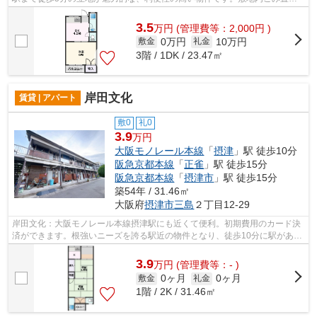
場がある物件です。鉄骨造の物件です。...
3.5
万
円
(管理費等：2,000円 )
0万円
10万円
敷金
礼金
3階 / 1DK / 23.47㎡
岸田文化
賃貸 | アパート
敷0
礼0
3.9
万円
大阪モノレール本線
「
摂津
」駅 徒歩10分
阪急京都本線
「
正雀
」駅 徒歩15分
阪急京都本線
「
摂津市
」駅 徒歩15分
築54年 / 31.46㎡
大阪府
摂津市
三島
２丁目12-29
岸田文化：大阪モノレール本線摂津駅にも近くて便利。初期費用のカード決
済ができます。根強いニーズを誇る駅近の物件となり、徒歩10分に駅があり
ます。こちらの物件はアパートです。...
3.9
万
円
(管理費等：- )
0ヶ月
0ヶ月
敷金
礼金
1階 / 2K / 31.46㎡