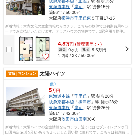
阪急京都本線
「
正雀
」駅 徒歩15分
東海道本線
「
岸辺
」駅 徒歩15分
築56年 / 50.00㎡
大阪府
摂津市
千里丘東
５丁目17-15
新着情報：木内文化の空室情報ならコチラ。こちらの物件では初期費用をカ
ードでお支払いいただけます。テラスハウスの物件です。2駅利用可物件な
ので、よく電車を利用する方にピッタリ...
4.8
万
円
(管理費等：- )
0ヶ月
9.6万円
敷金
礼金
1-2階 / 3K / 50.00㎡
太陽ハイツ
賃貸 | マンション
敷0
5
万円
東海道本線
「
千里丘
」駅 徒歩20分
阪急京都本線
「
摂津市
」駅 徒歩28分
東海道本線
「
岸辺
」駅 徒歩26分
築51年 / 42.30㎡
大阪府
吹田市
山田南
30-6
新着情報：太陽ハイツの空室情報ならコチラ。近くにはセブンイレブン吹田
山田南店(徒歩5分)がありちょっとした買い物に便利です。こちらは初期費用