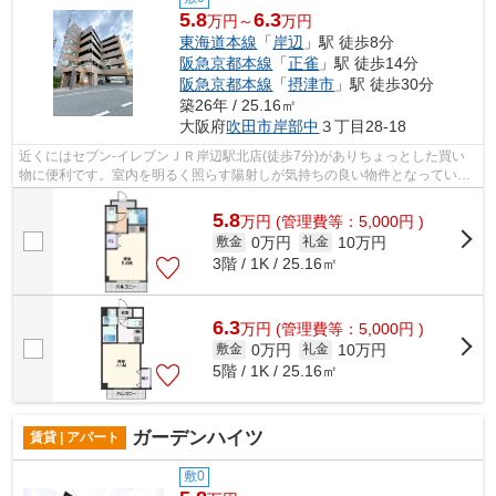
5.8
6.3
万円～
万円
東海道本線
「
岸辺
」駅 徒歩8分
阪急京都本線
「
正雀
」駅 徒歩14分
阪急京都本線
「
摂津市
」駅 徒歩30分
築26年 / 25.16㎡
大阪府
吹田市
岸部中
３丁目28-18
近くにはセブン-イレブンＪＲ岸辺駅北店(徒歩7分)がありちょっとした買い
物に便利です。室内を明るく照らす陽射しが気持ちの良い物件となっていま
す。駅から徒歩8分にある物件なので、...
5.8
万
円
(管理費等：5,000円 )
0万円
10万円
敷金
礼金
3階 / 1K / 25.16㎡
6.3
万
円
(管理費等：5,000円 )
0万円
10万円
敷金
礼金
5階 / 1K / 25.16㎡
ガーデンハイツ
賃貸 | アパート
敷0