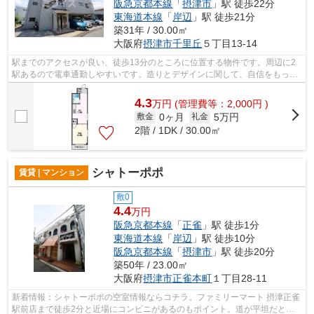
阪急京都本線
「
摂津市
」駅 徒歩22分
東海道本線
「
岸辺
」駅 徒歩21分
築31年 / 30.00㎡
大阪府
摂津市
千里丘
５丁目13-14
駅までのアクセスが良い、徒歩13分のところに位置する物件です。周辺に2
駅あるので電車通勤しやすいです。造りとデザインに関して、自信をもって
情報を提供できるマンションです。地震...
4.3
万
円
(管理費等：2,000円 )
0ヶ月
5万円
敷金
礼金
2階 / 1DK / 30.00㎡
シャトーポポ
賃貸 | マンション
敷0
4.4
万円
阪急京都本線
「
正雀
」駅 徒歩1分
東海道本線
「
岸辺
」駅 徒歩10分
阪急京都本線
「
摂津市
」駅 徒歩20分
築50年 / 23.00㎡
大阪府
摂津市
正雀本町
１丁目28-11
新着情報：シャトーポポの空室情報ならコチラ。ファミリーマート 摂津正雀
駅前店まで徒歩2分と近場にコンビニがあるのもポイント。道が平坦だと買