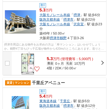
敷0
5.3
万円
大阪モノレール本線
「
摂津
」駅 徒歩6分
阪急京都本線
「
摂津市
」駅 徒歩22分
大阪モノレール本線
「
沢良宜
」駅 徒歩23
分
築49年 / 50.00㎡
大阪府
摂津市
鶴野
４丁目3-26
摂津市周辺にある物件をお求めの方は「寿マンション」はいかがでしょう
か。鶴野4丁目ちびっ子広場が物件から420mのところにあります。造りとデ
ザインに関して、自信をもって情報を提供...
5.3
万
円
(管理費等：5,000円 )
0ヶ月
10万円
敷金
礼金
4階 / 2DK / 50.00㎡
千里丘アベニュー
賃貸 | マンション
敷0
5.4
万円
東海道本線
「
千里丘
」駅 徒歩5分
阪急京都本線
「
摂津市
」駅 徒歩12分