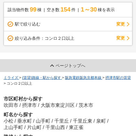
99
154
1～30
該当物件数
棟
空き数
件
棟を表示
駅で絞り込む
変更
変更
絞り込み条件：
コンロ２口以上
ページトップへ
ミライズ
>
(賃貸)路線・駅から探す
>
阪急電鉄阪急京都本線
>
摂津市駅の賃貸
>
コンロ２口以上
市区町村から探す
吹田市
/
摂津市
/
大阪市東淀川区
/
茨木市
町名から探す
小松
/
垂水町
/
山手町
/
千里丘
/
千里丘東
/
泉町
/
上山手町
/
片山町
/
千里山西
/
東正雀