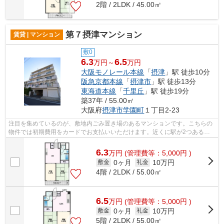
2階 / 2LDK / 45.00㎡
第７摂津マンション
賃貸 | マンション
敷0
6.3
6.5
万円～
万円
大阪モノレール本線
「
摂津
」駅 徒歩10分
阪急京都本線
「
摂津市
」駅 徒歩13分
東海道本線
「
千里丘
」駅 徒歩19分
築37年 / 55.00㎡
大阪府
摂津市
学園町
１丁目2-23
注目を集めているのが、敷地内ごみ置き場のあるマンションです。こちらの
物件では初期費用をカードでお支払いいただけます。近くに駅が2つあるた
め、用途や行き先に応じて駅を選べる物...
6.3
万
円
(管理費等：5,000円 )
0ヶ月
10万円
敷金
礼金
4階 / 2LDK / 55.00㎡
6.5
万
円
(管理費等：5,000円 )
0ヶ月
10万円
敷金
礼金
5階 / 2LDK / 55.00㎡