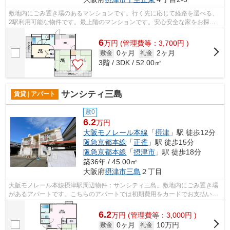
敷地内にごみ置き場のあるマンションです。行く先に応じて経路を選べる、
2駅利用可能な物件です。最上階のマンションです。安心安全な家をお探し
の場合はRC構造の物件を推奨します。ミ...
6
万
円
(管理費等：3,700円 )
0ヶ月
2ヶ月
敷金
礼金
3階 / 3DK / 52.00㎡
サンシティ三島
賃貸 | アパート
敷0
6.2
万円
大阪モノレール本線
「
摂津
」駅 徒歩12分
阪急京都本線
「
正雀
」駅 徒歩15分
阪急京都本線
「
摂津市
」駅 徒歩18分
築36年 / 45.00㎡
大阪府
摂津市
三島
２丁目
大阪モノレール本線摂津駅周辺物件：サンシティ三島。敷地内にごみ置き場
があるアパートです。こちらのアパートでは初期費用をカードでお支払いい
ただけます。軽量鉄骨を使用している...
6.2
万
円
(管理費等：3,000円 )
0ヶ月
10万円
敷金
礼金