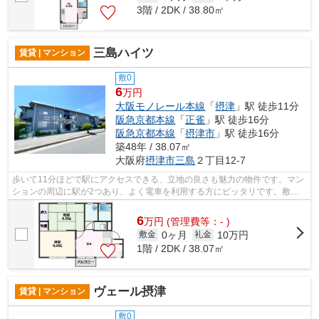
3階 / 2DK / 38.80㎡
三島ハイツ
賃貸 | マンション
敷0
6
万円
大阪モノレール本線
「
摂津
」駅 徒歩11分
阪急京都本線
「
正雀
」駅 徒歩16分
阪急京都本線
「
摂津市
」駅 徒歩16分
築48年 / 38.07㎡
大阪府
摂津市
三島
２丁目12-7
歩いて11分ほどで駅にアクセスできる、立地の良さも魅力の物件です。マン
ションの周辺に駅が2つあり、よく電車を利用する方にピッタリです。敷地
内ごみ置き場つきの物件は最近ますます...
6
万
円
(管理費等：- )
0ヶ月
10万円
敷金
礼金
1階 / 2DK / 38.07㎡
ヴェール摂津
賃貸 | マンション
敷0