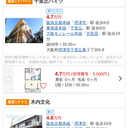
千里丘ハイツ
賃貸 | アパート
敷0
礼0
4.7
万円
阪急京都本線
「
摂津市
」駅 徒歩6分
東海道本線
「
千里丘
」駅 徒歩6分
大阪モノレール本線
「
沢良宜
」駅 徒歩19
分
築58年 / 35.00㎡
大阪府
摂津市
千里丘東
２丁目6-8
好評の駅近物件となっており、駅より徒歩6分に立地しています。自宅から2
駅利用できる、利便性の高い物件です。クレジットカードで初期費用がお支
払いいただけるので、決済の手間が軽...
4.7
万
円
(管理費等：3,000円 )
0ヶ月
0ヶ月
敷金
礼金
1階 / 1DK / 35.00㎡
木内文化
賃貸 | テラス
敷0
4.8
万円
阪急京都本線
「
摂津市
」駅 徒歩10分