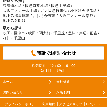
路線から探す
東海道本線
/
阪急京都本線
/
阪急千里線
/
大阪モノレール本線
/
北大阪急行電鉄
/
地下鉄今里筋線
/
地下鉄御堂筋線
/
おおさか東線
/
大阪モノレール彩都
/
地下鉄谷町線
駅から探す
吹田
/
摂津市
/
吹田
/
関大前
/
千里丘
/
豊津
/
岸辺
/
正雀
/
相川
/
千里山
電話でお問い合わせ
営業時間：
10：00～19：00
定休日：
水曜日
ホーム
会社概要
お問い合わせ
来店予約
プライバシーポリシー
利用規約
アクセスマップ
PCサイト