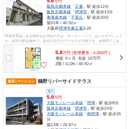
5.8
万円
阪急京都本線
「
正雀
」駅 徒歩12分
阪急京都本線
「
摂津市
」駅 徒歩13分
東海道本線
「
千里丘
」駅 徒歩20分
築31年 / 40.92㎡
大阪府
摂津市
東正雀
3-25
摂津市周辺にある物件をお求めの方は「ガーデンハイツ」はいかがでしょう
か。好評の駅近物件で、徒歩12分でのアクセスが可能です。短時間でごみ出
しを終えられるように、敷地内にゴミ...
5.8
万
円
(管理費等：4,000円 )
0ヶ月
10万円
敷金
礼金
2階 / 1LDK / 40.92㎡
鶴野リバーサイドテラス
賃貸 | マンション
敷0
5.9
万円
大阪モノレール本線
「
摂津
」駅 徒歩8分
阪急京都本線
「
摂津市
」駅 徒歩23分
大阪モノレール本線
「
南摂津
」駅 徒歩26
分
築13年 / 26.87㎡