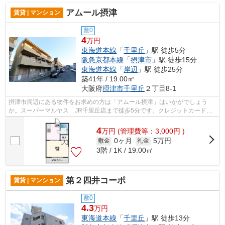
アムール摂津
賃貸 | マンション
敷0
4
万円
東海道本線
「
千里丘
」駅 徒歩5分
阪急京都本線
「
摂津市
」駅 徒歩15分
東海道本線
「
岸辺
」駅 徒歩25分
築41年 / 19.00㎡
大阪府
摂津市
千里丘
２丁目8-1
摂津市周辺にある物件をお求めの方は「アムール摂津」はいかがでしょう
か。スーパーマルヤス JR千里丘店まで徒歩5分です。クレジットカードで
初期費用をお支払いいただける物件です。...
4
万
円
(管理費等：3,000円 )
0ヶ月
5万円
敷金
礼金
3階 / 1K / 19.00㎡
第２四井コーポ
賃貸 | マンション
敷0
4.3
万円
東海道本線
「
千里丘
」駅 徒歩13分