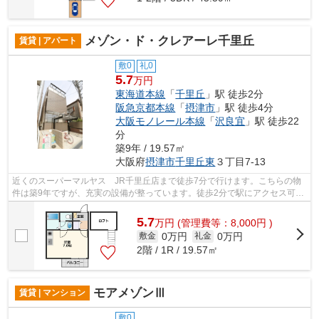
メゾン・ド・クレアーレ千里丘
賃貸 | アパート
敷0
礼0
5.7
万円
東海道本線
「
千里丘
」駅 徒歩2分
阪急京都本線
「
摂津市
」駅 徒歩4分
大阪モノレール本線
「
沢良宜
」駅 徒歩22
分
築9年 / 19.57㎡
大阪府
摂津市
千里丘東
３丁目7-13
近くのスーパーマルヤス JR千里丘店まで徒歩7分で行けます。こちらの物
件は築9年ですが、充実の設備が整っています。徒歩2分で駅にアクセス可能
な、魅力的な駅近物件です。敷地内ごみ...
5.7
万
円
(管理費等：8,000円 )
0万円
0万円
敷金
礼金
2階 / 1R / 19.57㎡
モアメゾンⅢ
賃貸 | マンション
敷0