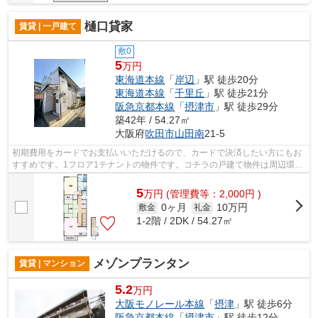
樋口貸家
賃貸 | 一戸建て
敷0
5
万円
東海道本線
「
岸辺
」駅 徒歩20分
東海道本線
「
千里丘
」駅 徒歩21分
阪急京都本線
「
摂津市
」駅 徒歩29分
築42年 / 54.27㎡
大阪府
吹田市
山田南
21-5
初期費用をカードでお支払いいただけるので、カードで決済したい方にもお
すすめです。1フロア1テナントの物件です。コチラの戸建て物件は周辺環境
も良く、子育てにもうってつけです。2...
5
万
円
(管理費等：2,000円 )
0ヶ月
10万円
敷金
礼金
1-2階 / 2DK / 54.27㎡
メゾンプランタン
賃貸 | マンション
5.2
万円
大阪モノレール本線
「
摂津
」駅 徒歩6分
阪急京都本線
「
摂津市
」駅 徒歩12分