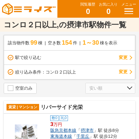
閲覧履歴
お気に入り
メニュー
0
0
コンロ２口以上,の摂津市駅物件一覧
99
154
1～30
該当物件数
棟
空き数
件
棟を表示
駅で絞り込む
変更
変更
絞り込み条件：
コンロ２口以上
空室のみ
リバーサイド光栄
賃貸 | マンション
敷0
礼0
3
万円
阪急京都本線
「
摂津市
」駅 徒歩8分
東海道本線
「
千里丘
」駅 徒歩12分