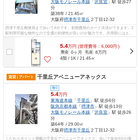
大阪モノレール本線
「
沢良宜
」駅 徒歩27
分
築38年 / 21.45㎡
大阪府
摂津市
千里丘
２丁目12-32
摂津千里丘郵便局まで歩いて4分です。初期費用のカード決済ができます。2
駅利用可能な物件なので交通の利便性が良いのが魅力です。共用部にはエレ
ベータ・敷地内ごみ置き場などが備わ...
5.4
万
円
(管理費等：6,000円 )
0ヶ月
8万円
敷金
礼金
4階 / 1K / 21.45㎡
千里丘アベニューアネックス
賃貸 | アパート
敷0
5.4
万円
東海道本線
「
千里丘
」駅 徒歩6分
阪急京都本線
「
摂津市
」駅 徒歩13分
大阪モノレール本線
「
沢良宜
」駅 徒歩26
分
築64年 / 29.00㎡
大阪府
摂津市
千里丘
２丁目12-32
こだわりポイント満載の千里丘アベニューアネックス。歩いて徒歩4分の場