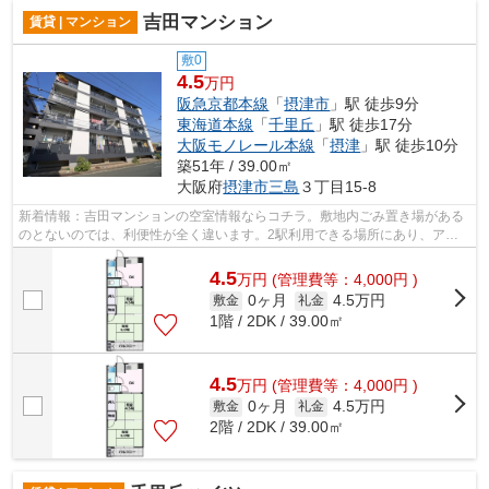
吉田マンション
賃貸 | マンション
敷0
4.5
万円
阪急京都本線
「
摂津市
」駅 徒歩9分
東海道本線
「
千里丘
」駅 徒歩17分
大阪モノレール本線
「
摂津
」駅 徒歩10分
築51年 / 39.00㎡
大阪府
摂津市
三島
３丁目15-8
新着情報：吉田マンションの空室情報ならコチラ。敷地内ごみ置き場がある
のとないのでは、利便性が全く違います。2駅利用できる場所にあり、アク
セスが便利です。自分好みの外観で選び...
4.5
万
円
(管理費等：4,000円 )
0ヶ月
4.5万円
敷金
礼金
1階 / 2DK / 39.00㎡
4.5
万
円
(管理費等：4,000円 )
0ヶ月
4.5万円
敷金
礼金
2階 / 2DK / 39.00㎡