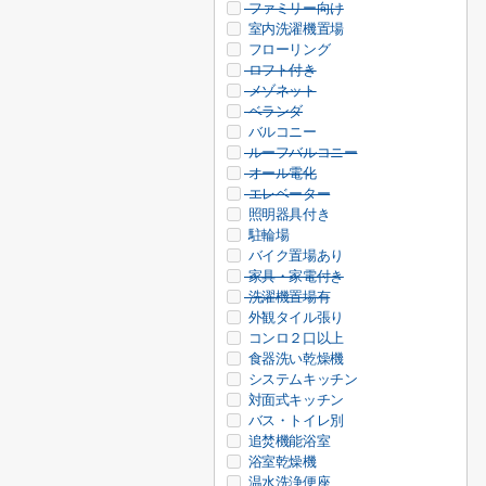
ファミリー向け
室内洗濯機置場
フローリング
ロフト付き
メゾネット
ベランダ
バルコニー
ルーフバルコニー
オール電化
エレベーター
照明器具付き
駐輪場
バイク置場あり
家具・家電付き
洗濯機置場有
外観タイル張り
コンロ２口以上
食器洗い乾燥機
システムキッチン
対面式キッチン
バス・トイレ別
追焚機能浴室
浴室乾燥機
温水洗浄便座