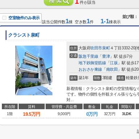
1
件が該当
並び順：
空室物件のみ表示
1
1
1-1
該当公開件数
棟 空き数
件
棟表示
クラシスト泉町
大阪府
吹田市
泉町
４丁目3332-20
住所
交通
阪急千里線
「
豊津
」駅 徒歩7分
地下鉄御堂筋線
「
江坂
」駅 徒歩1
おおさか東線
「
南吹田
」駅 徒歩2
築1年
3階建
軽量鉄
築年
階数
構造
新着情報：クラシスト泉町の空室情報なら
です。物件の個性を外観タイル張りなら
対...
所在階
賃料
管理費・共益費
敷金
礼金
間取り
19.5
万円
0万円
1階
9,000円
32万円
3LDK