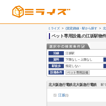
ミライズ
>
(賃貸)路線・駅から探す
>
北
ペット専用設備,の江坂駅物
沿線
江坂駅
賃料
下限なし～上限なし
駅徒歩
指定しない
設備条件
ペット専用設備
北大阪急行電鉄北大阪急行電鉄
駅で
江坂
(1)