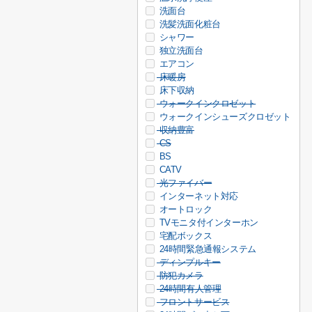
洗面台
洗髪洗面化粧台
シャワー
独立洗面台
エアコン
床暖房
床下収納
ウォークインクロゼット
ウォークインシューズクロゼット
収納豊富
CS
BS
CATV
光ファイバー
インターネット対応
オートロック
TVモニタ付インターホン
宅配ボックス
24時間緊急通報システム
ディンプルキー
防犯カメラ
24時間有人管理
フロントサービス