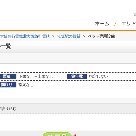
大阪急行電鉄北大阪急行電鉄
>
江坂駅の賃貸
>
ペット専用設備
件一覧
面積
下限なし～上限なし
築年数
指定しない
間取り
指定なし
絞り込む