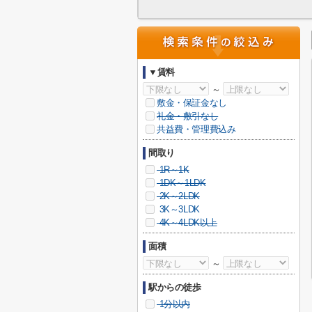
▼賃料
～
敷金・保証金なし
礼金・敷引なし
共益費・管理費込み
間取り
1R～1K
1DK～1LDK
2K～2LDK
3K～3LDK
4K～4LDK以上
面積
～
駅からの徒歩
1分以内