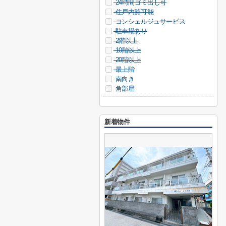
24時間ゴミ出し可
住戸内覧可能
コンシェルジュサービス
駐車場あり
2階以上
10階以上
20階以上
最上階
南向き
角部屋
新着物件