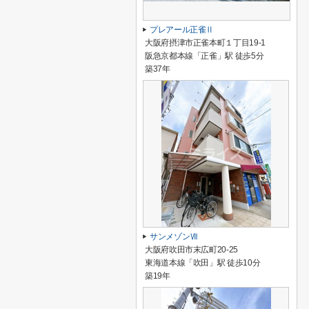
プレアール正雀Ⅱ
大阪府摂津市正雀本町１丁目19-1
阪急京都本線「正雀」駅 徒歩5分
築37年
サンメゾンⅦ
大阪府吹田市末広町20-25
東海道本線「吹田」駅 徒歩10分
築19年