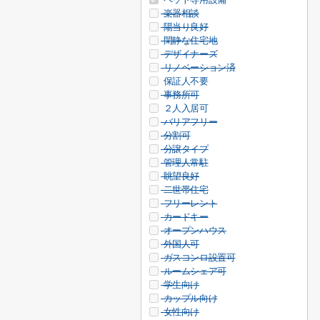
楽器相談
陽当り良好
閑静な住宅地
デザイナーズ
リノベーション済
保証人不要
事務所可
２人入居可
バリアフリー
分割可
分譲タイプ
管理人常駐
眺望良好
二世帯住宅
フリーレント
カードキー
オープンハウス
外国人可
ガスコンロ設置可
ルームシェア可
学生向け
カップル向け
女性向け