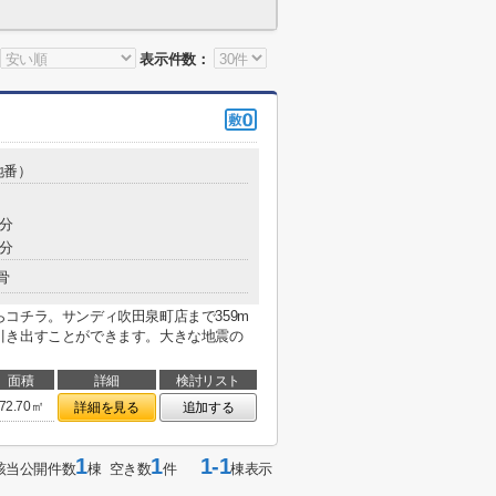
表示件数：
(地番）
7分
0分
骨
コチラ。サンディ吹田泉町店まで359m
引き出すことができます。大きな地震の
面積
詳細
検討リスト
72.70㎡
詳細を見る
追加する
1
1
1-1
該当公開件数
棟 空き数
件
棟表示