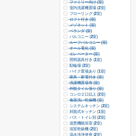
ファミリー向け (
室)
室内洗濯機置場 (
2
室)
フローリング (
2
室)
ロフト付き (
室)
メゾネット (
室)
ベランダ (
室)
バルコニー (
2
室)
ルーフバルコニー (
室)
オール電化 (
室)
エレベーター (
室)
照明器具付き (
1
室)
駐輪場 (
2
室)
バイク置場あり (
1
室)
家具・家電付き (
室)
洗濯機置場有 (
室)
外観タイル張り (
室)
コンロ２口以上 (
2
室)
食器洗い乾燥機 (
室)
システムキッチン (
2
室)
対面式キッチン (
1
室)
バス・トイレ別 (
2
室)
追焚機能浴室 (
2
室)
浴室乾燥機 (
2
室)
温水洗浄便座 (
2
室)