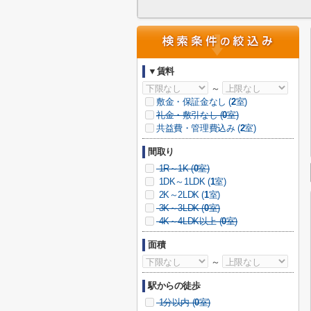
▼賃料
～
敷金・保証金なし (
2
室)
礼金・敷引なし (
0
室)
共益費・管理費込み (
2
室)
間取り
1R～1K (
0
室)
1DK～1LDK (
1
室)
2K～2LDK (
1
室)
3K～3LDK (
0
室)
4K～4LDK以上 (
0
室)
面積
～
駅からの徒歩
1分以内 (
0
室)