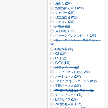
洗面台 (
2
室)
洗髪洗面化粧台 (
2
室)
シャワー (
2
室)
独立洗面台 (
2
室)
エアコン (
2
室)
床暖房 (
室)
床下収納 (
1
室)
ウォークインクロゼット (
1
室)
ウォークインシューズクロゼット
(
室)
収納豊富 (
室)
CS (
1
室)
BS (
1
室)
CATV (
1
室)
光ファイバー (
室)
インターネット対応 (
2
室)
オートロック (
2
室)
TVモニタ付インターホン (
2
室)
宅配ボックス (
2
室)
24時間緊急通報システム (
室)
ディンプルキー (
室)
防犯カメラ (
1
室)
24時間有人管理 (
室)