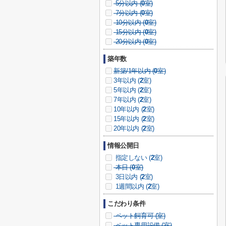
5分以内 (
0
室)
7分以内 (
0
室)
10分以内 (
0
室)
15分以内 (
0
室)
20分以内 (
0
室)
築年数
新築/1年以内 (
0
室)
3年以内 (
2
室)
5年以内 (
2
室)
7年以内 (
2
室)
10年以内 (
2
室)
15年以内 (
2
室)
20年以内 (
2
室)
情報公開日
指定しない (
2
室)
本日 (
0
室)
3日以内 (
2
室)
1週間以内 (
2
室)
こだわり条件
ペット飼育可 (
室)
ペット専用設備 (
室)