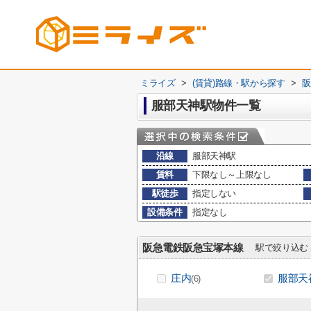
ミライズ
>
(賃貸)路線・駅から探す
>
阪
服部天神駅物件一覧
沿線
服部天神駅
賃料
下限なし～上限なし
駅徒歩
指定しない
設備条件
指定なし
阪急電鉄阪急宝塚本線
駅で絞り込む
庄内
服部天
(6)