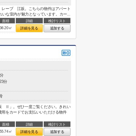
 レーブ 江坂。こちらの物件はアパート
れいな室内が魅力となっています。カー...
面積
詳細
検討リスト
36.20㎡
詳細を見る
追加する
3分
23分
骨
坂 Ⅱ」。ぜひ一度ご覧ください。きれい
費用をカードでお支払いいただける物件
面積
詳細
検討リスト
55.74㎡
詳細を見る
追加する