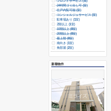
フロントサービス (
室)
24時間ゴミ出し可 (
室)
住戸内覧可能 (
室)
コンシェルジュサービス (
室)
駐車場あり (
1
室)
2階以上 (
1
室)
10階以上 (
0
室)
20階以上 (
0
室)
最上階 (
0
室)
南向き (
1
室)
角部屋 (
2
室)
新着物件