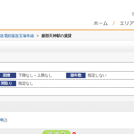
急電鉄阪急宝塚本線
>
服部天神駅の賃貸
面積
下限なし～上限なし
築年数
指定しない
間取り
指定なし
神
(2)