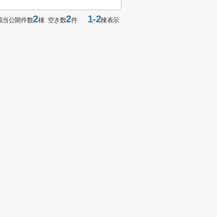
2
2
1-2
該当公開件数
棟 空き数
件
棟表示