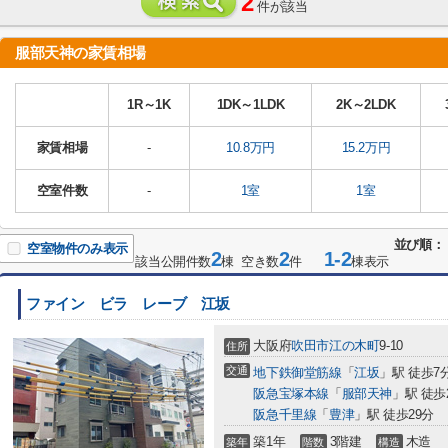
2
件が該当
服部天神の家賃相場
1R～1K
1DK～1LDK
2K～2LDK
家賃相場
-
10.8万円
15.2万円
空室件数
-
1室
1室
並び順：
空室物件のみ表示
2
2
1-2
該当公開件数
棟 空き数
件
棟表示
ファイン ビラ レーブ 江坂
大阪府
吹田市
江の木町
9-10
住所
交通
地下鉄御堂筋線
「
江坂
」駅 徒歩7
阪急宝塚本線
「
服部天神
」駅 徒歩
阪急千里線
「
豊津
」駅 徒歩29分
築1年
3階建
木造
築年
階数
構造