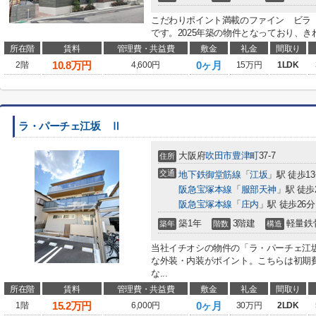
こだわりポイント満載のファイン ビラ
です。2025年築の物件となっており、き
所在階
賃料
管理費・共益費
敷金
礼金
間取り
10.8
万円
0ヶ月
2階
4,600円
15万円
1LDK
ラ・パーチェ江坂 Ⅱ
大阪府
吹田市
豊津町
37-7
住所
交通
地下鉄御堂筋線
「
江坂
」駅 徒歩1
阪急宝塚本線
「
服部天神
」駅 徒歩
阪急宝塚本線
「
庄内
」駅 徒歩26分
築1年
3階建
軽量鉄
築年
階数
構造
当社イチオシの物件の「ラ・パーチェ江
な外装・内装がポイント。こちらは初期
な...
所在階
賃料
管理費・共益費
敷金
礼金
間取り
15.2
万円
0ヶ月
1階
6,000円
30万円
2LDK