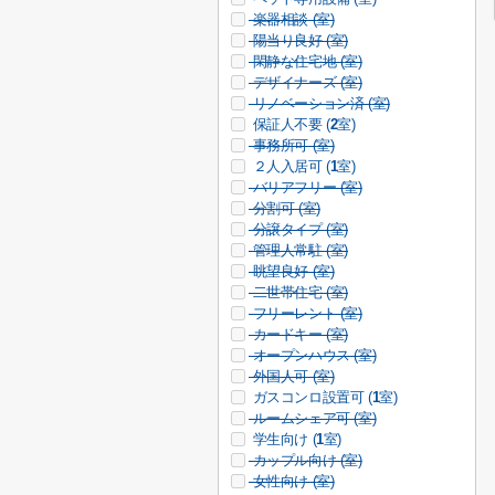
楽器相談 (
室)
陽当り良好 (
室)
閑静な住宅地 (
室)
デザイナーズ (
室)
リノベーション済 (
室)
保証人不要 (
2
室)
事務所可 (
室)
２人入居可 (
1
室)
バリアフリー (
室)
分割可 (
室)
分譲タイプ (
室)
管理人常駐 (
室)
眺望良好 (
室)
二世帯住宅 (
室)
フリーレント (
室)
カードキー (
室)
オープンハウス (
室)
外国人可 (
室)
ガスコンロ設置可 (
1
室)
ルームシェア可 (
室)
学生向け (
1
室)
カップル向け (
室)
女性向け (
室)