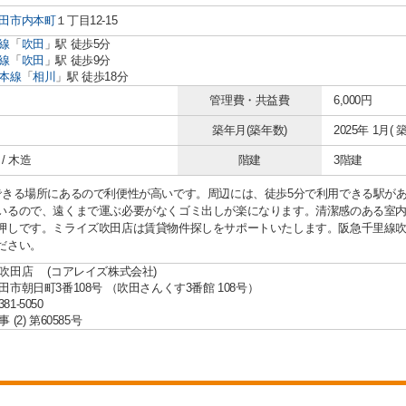
田市
内本町
１丁目12-15
線
「
吹田
」駅 徒歩5分
線
「
吹田
」駅 徒歩9分
本線
「
相川
」駅 徒歩18分
管理費・共益費
6,000円
築年月(築年数)
2025年 1月( 築
/ 木造
階建
3階建
できる場所にあるので利便性が高いです。周辺には、徒歩5分で利用できる駅が
いるので、遠くまで運ぶ必要がなくゴミ出しが楽になります。清潔感のある室内が
押しです。ミライズ吹田店は賃貸物件探しをサポートいたします。阪急千里線
ださい。
吹田店 (コアレイズ株式会社)
田市朝日町3番108号 （吹田さんくす3番館 108号）
381-5050
(2) 第60585号