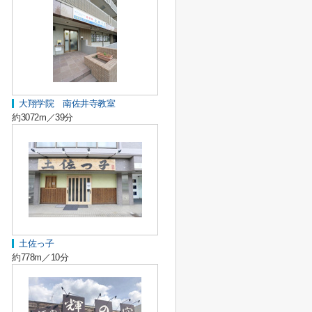
大翔学院 南佐井寺教室
約3072m／39分
土佐っ子
約778m／10分