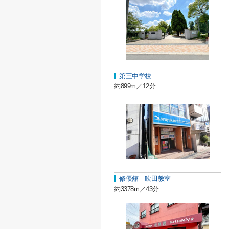
第三中学校
約899m／12分
修優舘 吹田教室
約3378m／43分