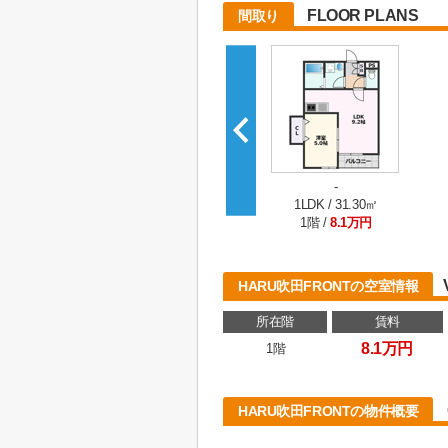
FLOOR PLANS
間取り
-
1LDK / 31.30㎡
1階 /
8.1万円
HARU吹田FRONTの空室情報
所在階
賃料
8.1万円
1階
HARU吹田FRONTの物件概要