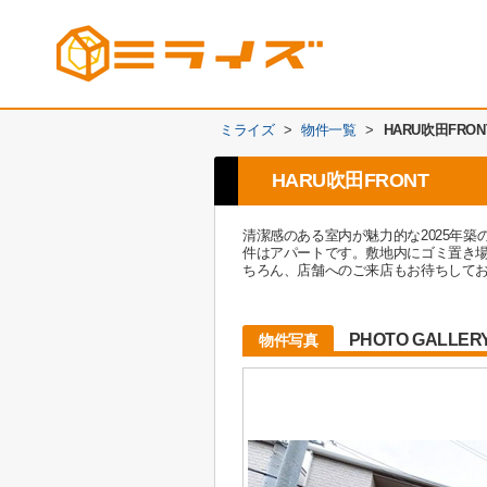
ミライズ
>
物件一覧
>
HARU吹田FRON
HARU吹田FRONT
清潔感のある室内が魅力的な2025年
件はアパートです。敷地内にゴミ置き
ちろん、店舗へのご来店もお待ちして
PHOTO GALLER
物件写真