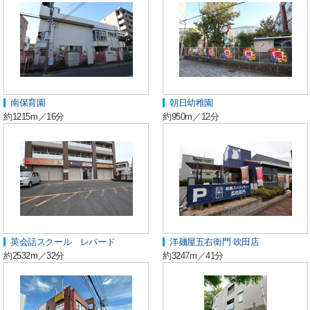
南保育園
朝日幼稚園
約1215m／16分
約950m／12分
英会話スクール レパード
洋麺屋五右衛門 吹田店
約2532m／32分
約3247m／41分