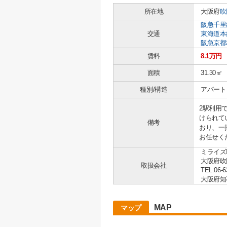
所在地
大阪府
吹
阪急千里
交通
東海道本
阪急京都
賃料
8.1万円
面積
31.30㎡
種別/構造
アパート 
2駅利用
けられて
備考
おり、一
お任せく
ミライズ
大阪府吹
取扱会社
TEL:06-6
大阪府知事 
MAP
マップ