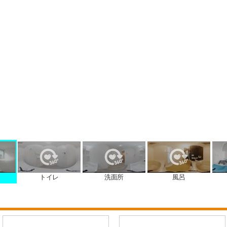
トイレ
洗面所
風呂