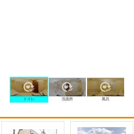
トイレ
洗面所
風呂