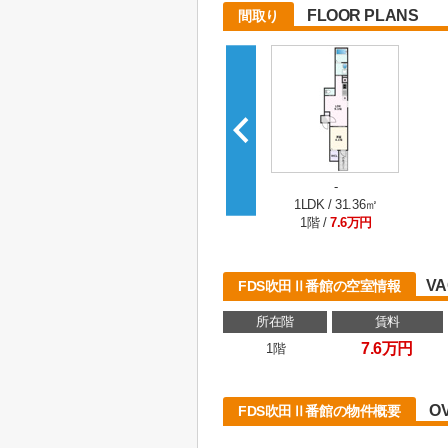
FLOOR PLANS
間取り
-
1LDK / 31.36㎡
1階 /
7.6万円
VA
FDS吹田Ⅱ番館の空室情報
所在階
賃料
7.6万円
1階
O
FDS吹田Ⅱ番館の物件概要