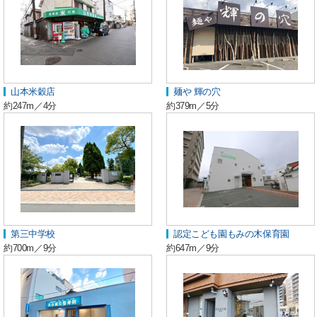
山本米穀店
麺や 輝の穴
約247m／4分
約379m／5分
第三中学校
認定こども園もみの木保育園
約700m／9分
約647m／9分