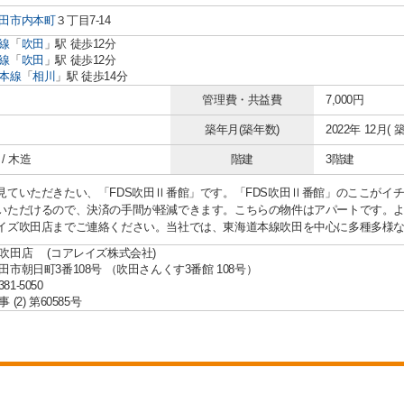
田市
内本町
３丁目7-14
線
「
吹田
」駅 徒歩12分
線
「
吹田
」駅 徒歩12分
本線
「
相川
」駅 徒歩14分
管理費・共益費
7,000円
築年月(築年数)
2022年 12月( 築
/ 木造
階建
3階建
見ていただきたい、「FDS吹田Ⅱ番館」です。「FDS吹田Ⅱ番館」のここがイ
いただけるので、決済の手間が軽減できます。こちらの物件はアパートです。
イズ吹田店までご連絡ください。当社では、東海道本線吹田を中心に多種多様
吹田店 (コアレイズ株式会社)
田市朝日町3番108号 （吹田さんくす3番館 108号）
381-5050
(2) 第60585号