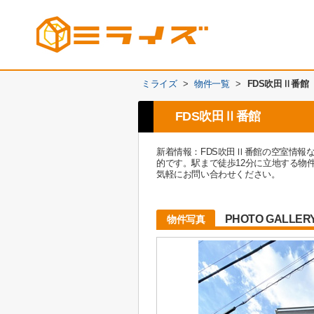
ミライズ
>
物件一覧
>
FDS吹田Ⅱ番館
FDS吹田Ⅱ番館
新着情報：FDS吹田Ⅱ番館の空室情報
的です。駅まで徒歩12分に立地する物
気軽にお問い合わせください。
PHOTO GALLER
物件写真