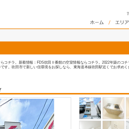
ならコチラ。新着情報：FDS吹田Ⅱ番館の空室情報ならコチラ。2022年築のコ
件です。吹田市で新しい住環境をお探しなら、東海道本線吹田駅近くでお求めく
Y