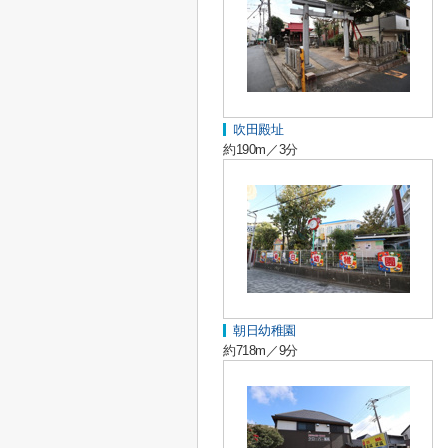
吹田殿址
約190m／3分
朝日幼稚園
約718m／9分