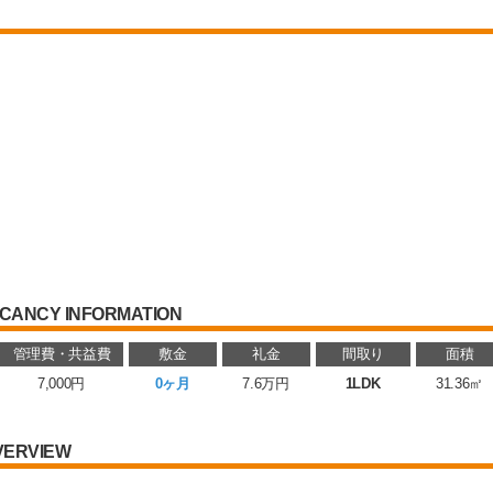
CANCY INFORMATION
管理費・共益費
敷金
礼金
間取り
面積
7,000円
0ヶ月
7.6万円
1LDK
31.36㎡
VERVIEW