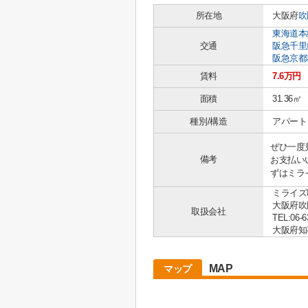
所在地
大阪府
吹
東海道本
交通
阪急千里
阪急京都
賃料
7.6万円
面積
31.36㎡
種別/構造
アパート 
ぜひ一度
備考
お支払い
ずはミラ
ミライズ
大阪府吹
取扱会社
TEL:06-6
大阪府知事 
MAP
マップ