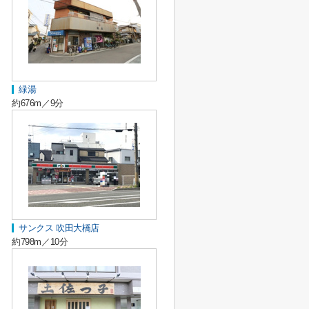
緑湯
約676m／9分
サンクス 吹田大橋店
約798m／10分