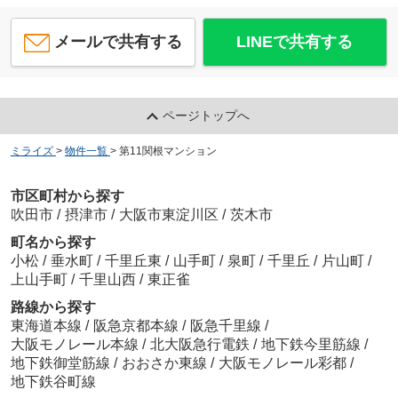
メールで共有する
LINEで共有する
ページトップへ
ミライズ
>
物件一覧
>
第11関根マンション
市区町村から探す
吹田市
/
摂津市
/
大阪市東淀川区
/
茨木市
町名から探す
小松
/
垂水町
/
千里丘東
/
山手町
/
泉町
/
千里丘
/
片山町
/
上山手町
/
千里山西
/
東正雀
路線から探す
東海道本線
/
阪急京都本線
/
阪急千里線
/
大阪モノレール本線
/
北大阪急行電鉄
/
地下鉄今里筋線
/
地下鉄御堂筋線
/
おおさか東線
/
大阪モノレール彩都
/
地下鉄谷町線