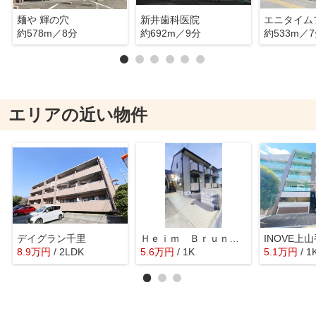
麺や 輝の穴
新井歯科医院
約578m／8分
約692m／9分
約533m／
エリアの近い物件
デイグラン千里
Ｈｅｉｍ Ｂｒｕｎｎｅｎ
INOVE上
8.9
万
円
/ 2LDK
5.6
万
円
/ 1K
5.1
万
円
/ 1