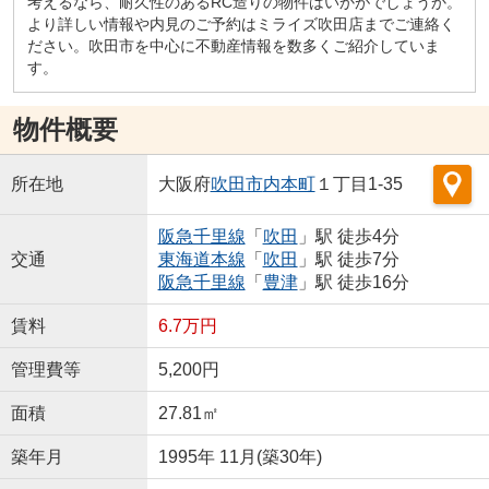
考えるなら、耐久性のあるRC造りの物件はいかがでしょうか。
より詳しい情報や内見のご予約はミライズ吹田店までご連絡く
ださい。吹田市を中心に不動産情報を数多くご紹介していま
す。
物件概要
所在地
大阪府
吹田市
内本町
１丁目1-35
阪急千里線
「
吹田
」駅 徒歩4分
交通
東海道本線
「
吹田
」駅 徒歩7分
阪急千里線
「
豊津
」駅 徒歩16分
賃料
6.7万円
管理費等
5,200円
面積
27.81㎡
築年月
1995年 11月(築30年)