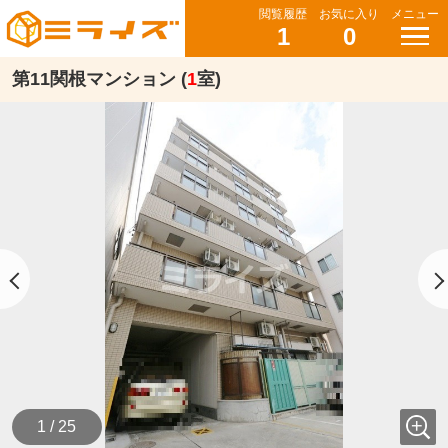
閲覧履歴
お気に入り
メニュー
1
0
第11関根マンション (
1
室)
1 / 25