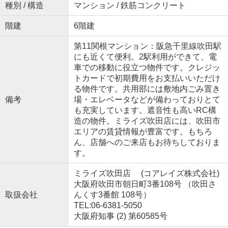
種別 / 構造
マンション / 鉄筋コンクリート
階建
6階建
第11関根マンション：阪急千里線吹田駅
にも近くて便利。2駅利用ができて、電
車での移動に役立つ物件です。クレジッ
トカードで初期費用をお支払いいただけ
る物件です。共用部には敷地内ごみ置き
備考
場・エレベータなどが備わっておりとて
も充実しています。遮音性も高いRC構
造の物件。ミライズ吹田店には、吹田市
エリアの賃貸情報が豊富です。もちろ
ん、店舗へのご来店もお待ちしておりま
す。
ミライズ吹田店 (コアレイズ株式会社)
大阪府吹田市朝日町3番108号 （吹田さ
取扱会社
んくす3番館 108号）
TEL:06-6381-5050
大阪府知事 (2) 第60585号