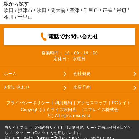
駅から探す
吹田
/
摂津市
/
吹田
/
関大前
/
豊津
/
千里丘
/
正雀
/
岸辺
/
相川
/
千里山
電話でお問い合わせ
営業時間：
10：00～19：00
定休日：
水曜日
ホーム
会社概要
お問い合わせ
来店予約
プライバシーポリシー
利用規約
アクセスマップ
PCサイト
Copyright(c) ミライズ吹田店 (コアレイズ株式会
社) All rights reserved.
当サイトでは、お客様の当サイト利用状況把握、サービス向上検討を目的と
して、クッキー（Cookie）を使用しています。
詳しくは、当社の
「Cookieの取扱いについて」
をご確認ください。