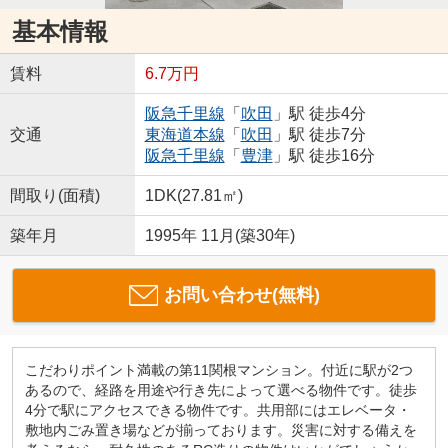
基本情報
賃料
6.7万円
阪急千里線
「
吹田
」駅 徒歩4分
交通
東海道本線
「
吹田
」駅 徒歩7分
阪急千里線
「
豊津
」駅 徒歩16分
間取り(面積)
1DK(27.81㎡)
築年月
1995年 11月(築30年)
お問い合わせ(無料)
こだわりポイント満載の第11関根マンション。付近に駅が2つ
あるので、経路を用途や行き先によって選べる物件です。徒歩
4分で駅にアクセスできる物件です。共用部にはエレベータ・
敷地内ごみ置き場などが揃っております。災害に対する備えを