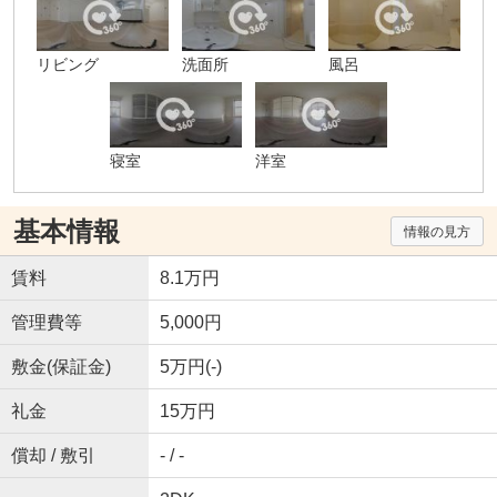
リビング
洗面所
風呂
寝室
洋室
基本情報
情報の見方
賃料
8.1万円
管理費等
5,000円
敷金(保証金)
5万円(-)
礼金
15万円
償却 / 敷引
- / -