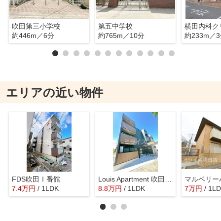
吹田第三小学校
第五中学校
横田内科ク
約446m／6分
約765m／10分
約233m／
エリアの近い物件
FDS吹田Ⅰ番館
Louis Apartment 吹田東リバーパーク
マルベリー
7.4
万
円
/ 1LDK
8.8
万
円
/ 1LDK
7
万
円
/ 1L