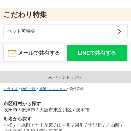
こだわり特集
ペット可特集
メールで共有する
LINEで共有する
ページトップへ
ミライズ
>
物件一覧
>
旭第1マンション
>
物件詳細
市区町村から探す
吹田市
/
摂津市
/
大阪市東淀川区
/
茨木市
町名から探す
小松
/
垂水町
/
千里丘東
/
山手町
/
泉町
/
千里丘
/
片山町
/