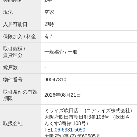
現況
空家
入居可能日
即時
保険加入 / 料金
有 / -
取引態様 /
一般媒介 / 一般
賃貸区分
総戸数
-
物件番号
90047310
取引条件の有効
2026年08月21日
期限
ミライズ吹田店 (コアレイズ株式会社)
大阪府吹田市朝日町3番108号 （吹田さ
取扱会社
んくす3番館 108号）
TEL:
06-6381-5050
大阪府知事 (2) 第60585号