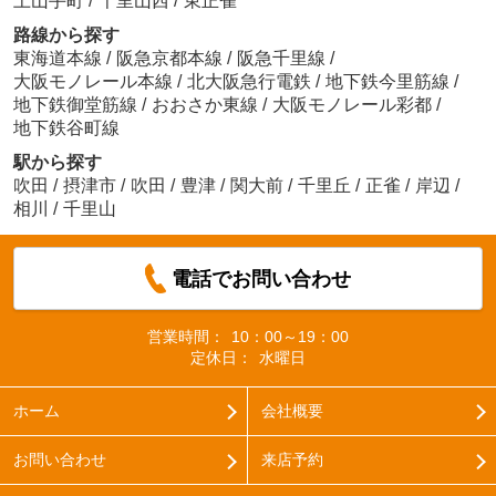
上山手町
/
千里山西
/
東正雀
路線から探す
東海道本線
/
阪急京都本線
/
阪急千里線
/
大阪モノレール本線
/
北大阪急行電鉄
/
地下鉄今里筋線
/
地下鉄御堂筋線
/
おおさか東線
/
大阪モノレール彩都
/
地下鉄谷町線
駅から探す
吹田
/
摂津市
/
吹田
/
豊津
/
関大前
/
千里丘
/
正雀
/
岸辺
/
相川
/
千里山
電話でお問い合わせ
営業時間：
10：00～19：00
定休日：
水曜日
ホーム
会社概要
お問い合わせ
来店予約