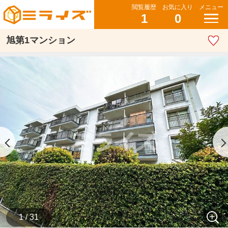
閲覧履歴
お気に入り
メニュー
1
0
旭第1マンション
1 / 31