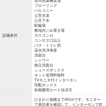
室内洗濯機置場
フローリング
バルコニー
公営水道
公共下水
駐輪場
敷地内ごみ置き場
設備条件
ガスコンロ
コンロ２口以上
バス・トイレ別
温水洗浄便座
洗面台
シャワー
独立洗面台
シューズボックス
ネット使用料無料
TVモニタ付インターホン
宅配ボックス
初期費用カード決済可
ひまわり遊園まで491mです。モニター
で来訪者を確認して、インターホンで対