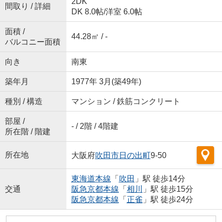
2DK
間取り / 詳細
DK 8.0帖
/
洋室 6.0帖
面積 /
44.28㎡ / -
バルコニー面積
向き
南東
築年月
1977年 3月(築49年)
種別 / 構造
マンション / 鉄筋コンクリート
部屋 /
- / 2階 / 4階建
所在階 / 階建
所在地
大阪府
吹田市
日の出町
9-50
東海道本線
「
吹田
」駅 徒歩14分
交通
阪急京都本線
「
相川
」駅 徒歩15分
阪急京都本線
「
正雀
」駅 徒歩24分