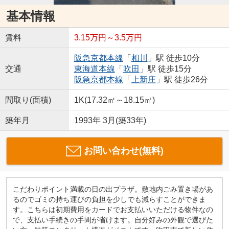
基本情報
賃料
3.15万円～3.5万円
阪急京都本線
「
相川
」駅 徒歩10分
交通
東海道本線
「
吹田
」駅 徒歩15分
阪急京都本線
「
上新庄
」駅 徒歩26分
間取り(面積)
1K(17.32㎡～18.15㎡)
築年月
1993年 3月(築33年)
お問い合わせ(無料)
こだわりポイント満載の日の出プラザ。敷地内ごみ置き場があ
るのでゴミの持ち運びの負担を少しでも減らすことができま
す。こちらは初期費用をカードでお支払いいただける物件なの
で、支払い手続きの手間が省けます。自分好みの外観で選びた