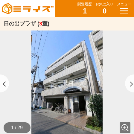
閲覧履歴
お気に入り
メニュー
1
0
日の出プラザ (
3
室)
1 / 29