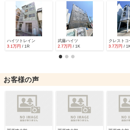
ハイツトレイン
武藤ハイツ
クレストコ
3.1
万
円
/ 1R
2.7
万
円
/ 1K
3.7
万
円
/ 1
お客様の声