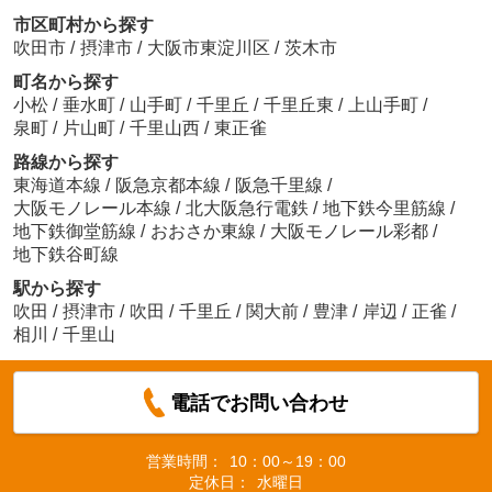
市区町村から探す
吹田市
/
摂津市
/
大阪市東淀川区
/
茨木市
町名から探す
小松
/
垂水町
/
山手町
/
千里丘
/
千里丘東
/
上山手町
/
泉町
/
片山町
/
千里山西
/
東正雀
路線から探す
東海道本線
/
阪急京都本線
/
阪急千里線
/
大阪モノレール本線
/
北大阪急行電鉄
/
地下鉄今里筋線
/
地下鉄御堂筋線
/
おおさか東線
/
大阪モノレール彩都
/
地下鉄谷町線
駅から探す
吹田
/
摂津市
/
吹田
/
千里丘
/
関大前
/
豊津
/
岸辺
/
正雀
/
相川
/
千里山
電話でお問い合わせ
営業時間：
10：00～19：00
定休日：
水曜日