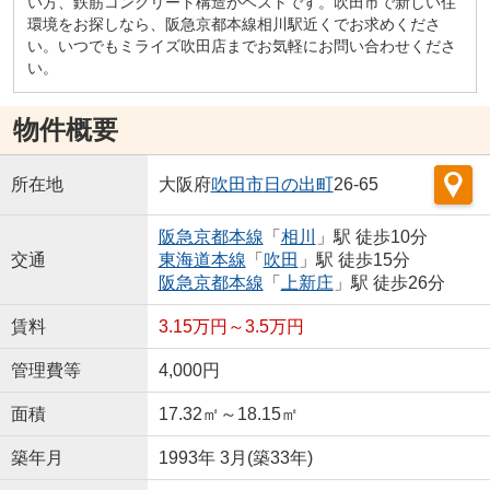
い方、鉄筋コンクリート構造がベストです。吹田市で新しい住
環境をお探しなら、阪急京都本線相川駅近くでお求めくださ
い。いつでもミライズ吹田店までお気軽にお問い合わせくださ
い。
物件概要
所在地
大阪府
吹田市
日の出町
26-65
阪急京都本線
「
相川
」駅 徒歩10分
交通
東海道本線
「
吹田
」駅 徒歩15分
阪急京都本線
「
上新庄
」駅 徒歩26分
賃料
3.15万円～3.5万円
管理費等
4,000円
面積
17.32㎡～18.15㎡
築年月
1993年 3月(築33年)