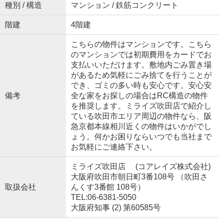
種別 / 構造
マンション / 鉄筋コンクリート
階建
4階建
こちらの物件はマンションです。こちら
のマンションでは初期費用をカードでお
支払いいただけます。敷地内ごみ置き場
があるため気軽にごみ捨てを行うことが
でき、ゴミの多い時も安心です。安心安
備考
全な家をお探しの場合はRC構造の物件
を推奨します。ミライズ吹田店で紹介し
ている吹田市エリア周辺の物件なら、阪
急京都本線相川近くの物件はいかがでし
ょう。何かお困りならいつでも当社まで
お気軽にご連絡下さい。
ミライズ吹田店 (コアレイズ株式会社)
大阪府吹田市朝日町3番108号 （吹田さ
取扱会社
んくす3番館 108号）
TEL:06-6381-5050
大阪府知事 (2) 第60585号