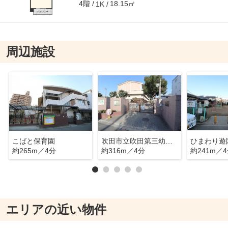
4階
18.15㎡
1K
周辺施設
こばと保育園
吹田市立吹田第三幼稚園・小学校
ひまわり遊
約265m／4分
約316m／4分
約241m／
エリアの近い物件