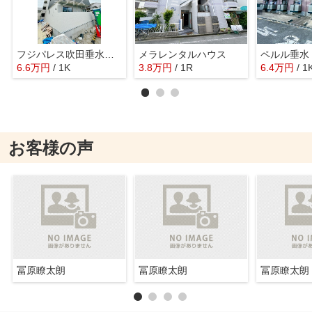
フジパレス吹田垂水町Ⅲ番館
メラレンタルハウス
ペルル垂水
6.6
万
円
/ 1K
3.8
万
円
/ 1R
6.4
万
円
/ 1
お客様の声
冨原瞭太朗
冨原瞭太朗
冨原瞭太朗