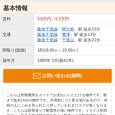
基本情報
賃料
3.8万円～5.3万円
阪急千里線
「
関大前
」駅 徒歩15分
交通
阪急千里線
「
豊津
」駅 徒歩13分
阪急千里線
「
千里山
」駅 徒歩21分
間取り(面積)
1R(18.00㎡～22.00㎡)
築年月
1985年 3月(築41年)
お問い合わせ(無料)
こちらは初期費用をカードでお支払いいただける物件です。駅
まで徒歩15分の物件です。共用部にゴミ置き場があるので、外
部の人にごみを見られたり持っていかれるリスクが低くなりま
す。こちらは鉄骨造りで耐震性が強い物件です。ミライズ吹田