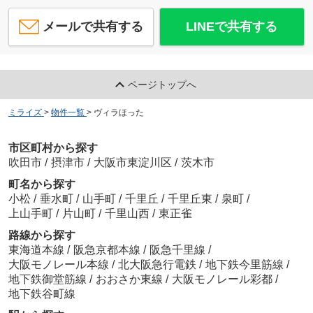
メールで共有する
LINEで共有する
ページトップへ
ミライズ
>
物件一覧
>
ヴィラほった
市区町村から探す
吹田市
/
摂津市
/
大阪市東淀川区
/
茨木市
町名から探す
小松
/
垂水町
/
山手町
/
千里丘
/
千里丘東
/
泉町
/
上山手町
/
片山町
/
千里山西
/
東正雀
路線から探す
東海道本線
/
阪急京都本線
/
阪急千里線
/
大阪モノレール本線
/
北大阪急行電鉄
/
地下鉄今里筋線
/
地下鉄御堂筋線
/
おおさか東線
/
大阪モノレール彩都
/
地下鉄谷町線