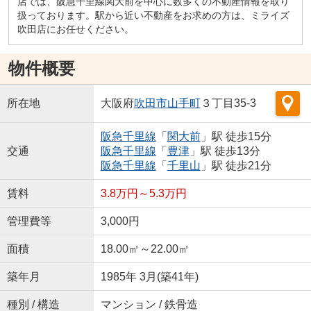
店では、阪急千里線関大前を中心に数多くの不動産情報を取り
扱っております。駅から近い不動産をお求めの方は、ミライズ
吹田店にお任せください。
物件概要
所在地
大阪府
吹田市
山手町
３丁目35-3
阪急千里線
「
関大前
」駅 徒歩15分
交通
阪急千里線
「
豊津
」駅 徒歩13分
阪急千里線
「
千里山
」駅 徒歩21分
賃料
3.8万円～5.3万円
管理費等
3,000円
面積
18.00㎡～22.00㎡
築年月
1985年 3月(築41年)
種別 / 構造
マンション / 鉄骨造