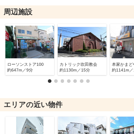
周辺施設
ローソンストア100
カトリック吹田教会
約647m／9分
約1130m／15分
約1141m／
エリアの近い物件