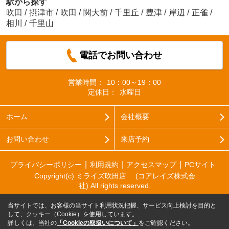
駅から探す
吹田
/
摂津市
/
吹田
/
関大前
/
千里丘
/
豊津
/
岸辺
/
正雀
/
相川
/
千里山
電話でお問い合わせ
営業時間：
10：00～19：00
定休日：
水曜日
ホーム
会社概要
お問い合わせ
来店予約
プライバシーポリシー
利用規約
アクセスマップ
PCサイト
Copyright(c) ミライズ吹田店 (コアレイズ株式会
社) All rights reserved.
当サイトでは、お客様の当サイト利用状況把握、サービス向上検討を目的と
して、クッキー（Cookie）を使用しています。
詳しくは、当社の
「Cookieの取扱いについて」
をご確認ください。