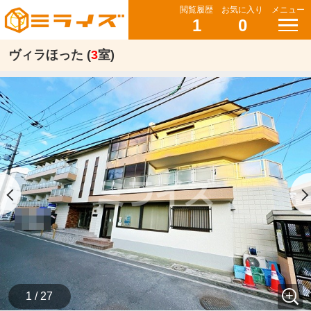
閲覧履歴
お気に入り
メニュー
1
0
ヴィラほった (
3
室)
1 / 27