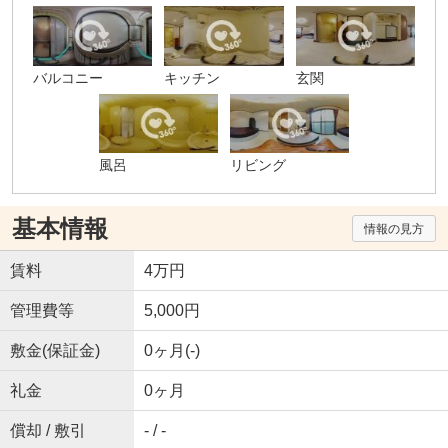
バルコニー
キッチン
玄関
風呂
リビング
基本情報
情報の見方
賃料
4万円
管理費等
5,000円
敷金(保証金)
0ヶ月(-)
礼金
0ヶ月
償却 / 敷引
- / -