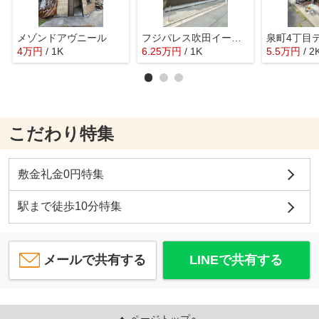
メゾンドアヴニール
フジパレス吹田イーストⅡ番館
泉町4丁目
4
万
円
/ 1K
6.25
万
円
/ 1K
5.5
万
円
/ 2
こだわり特集
敷金礼金0円特集
駅まで徒歩10分特集
メールで共有する
LINEで共有する
ページトップへ