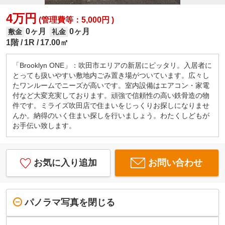
4万円
(管理費等：5,000円 )
0ヶ月
0ヶ月
敷金
礼金
1階
1R
17.00㎡
「Brooklyn ONE」：吹田市エリアの新居にピッタリ。入居者に
とっても扱いやすい敷地内ごみ置き場がついています。広々し
たワンルームでニーズが高いです。室内設備はエアコン・家電
付など大変充実しております。頑強で信頼性の高い鉄骨造の物
件です。ミライズ吹田店で住まいをじっくりお探しになりませ
んか。納得のいく住まい探しを行いましょう。わたくしどもが
お手伝い致します。
お気に入り追加
お問い合わせ
パノラマ写真を閉じる