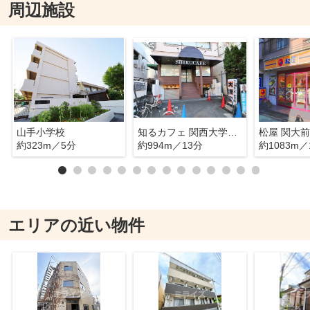
周辺施設
山手小学校
知るカフェ 関西大学前店
松屋 関大
約323m／5分
約994m／13分
約1083m／
エリアの近い物件