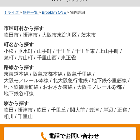
ミライズ
>
物件一覧
>
Brooklyn ONE
>
物件詳細
市区町村から探す
吹田市
/
摂津市
/
大阪市東淀川区
/
茨木市
町名から探す
小松
/
垂水町
/
山手町
/
千里丘
/
千里丘東
/
上山手町
/
泉町
/
片山町
/
千里山西
/
東正雀
路線から探す
東海道本線
/
阪急京都本線
/
阪急千里線
/
大阪モノレール本線
/
北大阪急行電鉄
/
地下鉄今里筋線
/
地下鉄御堂筋線
/
おおさか東線
/
大阪モノレール彩都
/
地下鉄谷町線
駅から探す
吹田
/
摂津市
/
吹田
/
千里丘
/
関大前
/
豊津
/
岸辺
/
正雀
/
相川
/
千里山
電話でお問い合わせ