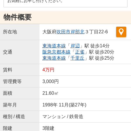
お気軽にお申し付けください。
物件概要
所在地
大阪府
吹田市
岸部北
３丁目22-6
東海道本線
「
岸辺
」駅 徒歩14分
交通
阪急京都本線
「
正雀
」駅 徒歩20分
東海道本線
「
千里丘
」駅 徒歩25分
賃料
4万円
管理費等
3,000円
面積
21.60㎡
築年月
1998年 11月(築27年)
種別 / 構造
マンション / 鉄骨造
階建
3階建