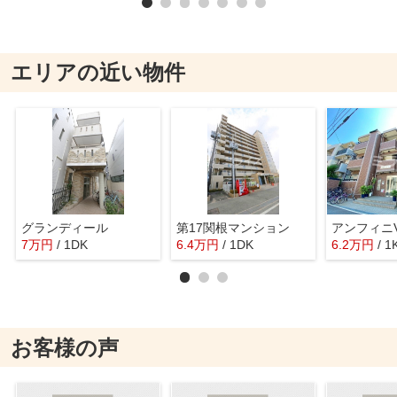
エリアの近い物件
グランディール
第17関根マンション
アンフィニ
7
万
円
/ 1DK
6.4
万
円
/ 1DK
6.2
万
円
/ 1
お客様の声