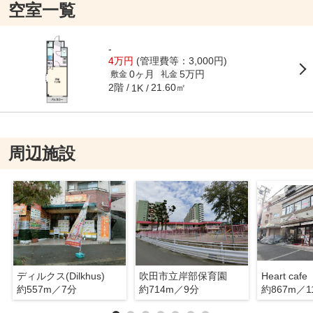
空室一覧
-
4万円
(管理費等：3,000円)
0ヶ月
5万円
敷金
礼金
2階
21.60㎡
1K
周辺施設
ディルクス(Dilkhus)
吹田市立岸部保育園
約557m／7分
約714m／9分
約867m／1