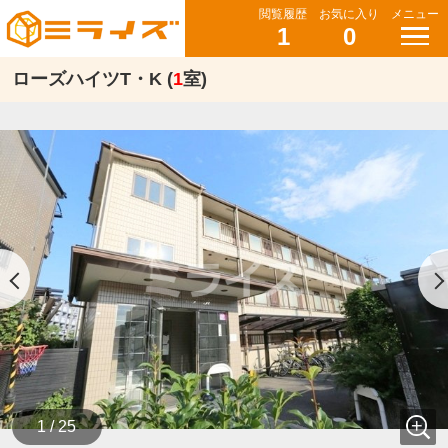
閲覧履歴
お気に入り
メニュー
1
0
ローズハイツT・K (
1
室)
1 / 25