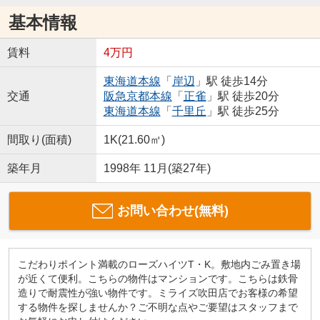
基本情報
賃料
4万円
東海道本線
「
岸辺
」駅 徒歩14分
交通
阪急京都本線
「
正雀
」駅 徒歩20分
東海道本線
「
千里丘
」駅 徒歩25分
間取り(面積)
1K(21.60㎡)
築年月
1998年 11月(築27年)
お問い合わせ(無料)
こだわりポイント満載のローズハイツT・K。敷地内ごみ置き場
が近くて便利。こちらの物件はマンションです。こちらは鉄骨
造りで耐震性が強い物件です。ミライズ吹田店でお客様の希望
する物件を探しませんか？ご不明な点やご要望はスタッフまで