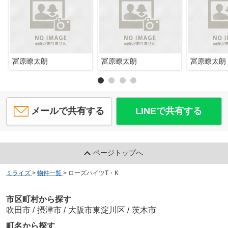
冨原瞭太朗
冨原瞭太朗
冨原瞭太朗
メールで共有する
LINEで共有する
ページトップへ
ミライズ
>
物件一覧
>
ローズハイツT・K
市区町村から探す
吹田市
/
摂津市
/
大阪市東淀川区
/
茨木市
町名から探す