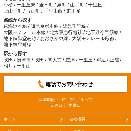
小松
/
千里丘東
/
垂水町
/
泉町
/
山手町
/
千里丘
/
上山手町
/
片山町
/
千里山西
/
東正雀
路線から探す
東海道本線
/
阪急京都本線
/
阪急千里線
/
大阪モノレール本線
/
北大阪急行電鉄
/
地下鉄今里筋線
/
地下鉄御堂筋線
/
おおさか東線
/
大阪モノレール彩都
/
地下鉄谷町線
駅から探す
吹田
/
摂津市
/
吹田
/
関大前
/
豊津
/
千里丘
/
岸辺
/
正雀
/
相川
/
千里山
電話でお問い合わせ
営業時間：
10：00～19：00
定休日：
水曜日
ホーム
会社概要