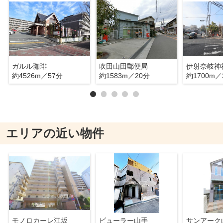
ガルル珈琲
吹田山田郵便局
伊射奈岐神
約4526m／57分
約1583m／20分
約1700m／
エリアの近い物件
モノロカーレ江坂
ビューラー山手
サンアーク