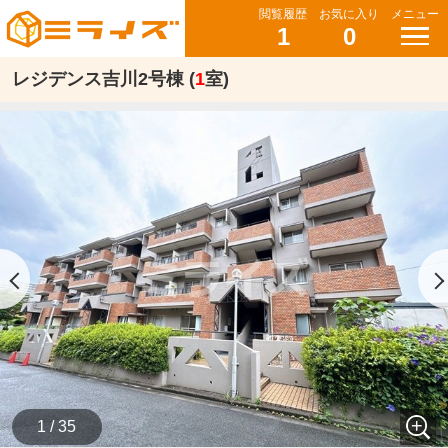
閲覧履歴
お気に入り
メニュー
1
0
レジデンス吉川2号棟 (
1
室)
1 / 35