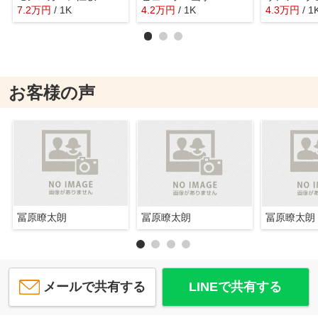
7.2
万
円
/ 1K
4.2
万
円
/ 1K
4.3
万
円
/ 1
お客様の声
冨原瞭太朗
冨原瞭太朗
冨原瞭太朗
メールで共有する
LINEで共有する