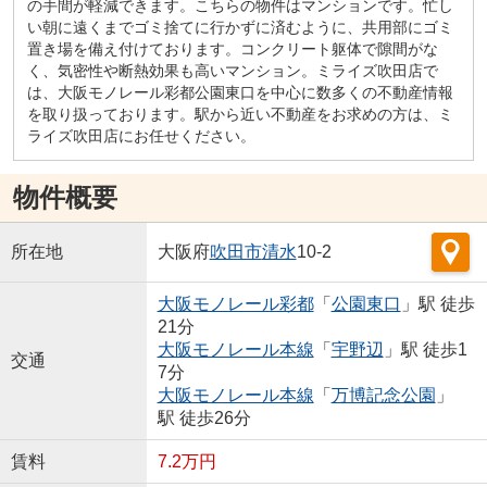
の手間が軽減できます。こちらの物件はマンションです。忙し
い朝に遠くまでゴミ捨てに行かずに済むように、共用部にゴミ
置き場を備え付けております。コンクリート躯体で隙間がな
く、気密性や断熱効果も高いマンション。ミライズ吹田店で
は、大阪モノレール彩都公園東口を中心に数多くの不動産情報
を取り扱っております。駅から近い不動産をお求めの方は、ミ
ライズ吹田店にお任せください。
物件概要
所在地
大阪府
吹田市
清水
10-2
大阪モノレール彩都
「
公園東口
」駅 徒歩
21分
大阪モノレール本線
「
宇野辺
」駅 徒歩1
交通
7分
大阪モノレール本線
「
万博記念公園
」
駅 徒歩26分
賃料
7.2万円