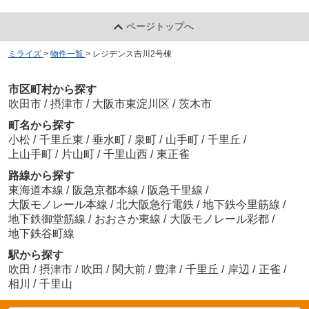
ページトップへ
ミライズ
>
物件一覧
>
レジデンス吉川2号棟
市区町村から探す
吹田市
/
摂津市
/
大阪市東淀川区
/
茨木市
町名から探す
小松
/
千里丘東
/
垂水町
/
泉町
/
山手町
/
千里丘
/
上山手町
/
片山町
/
千里山西
/
東正雀
路線から探す
東海道本線
/
阪急京都本線
/
阪急千里線
/
大阪モノレール本線
/
北大阪急行電鉄
/
地下鉄今里筋線
/
地下鉄御堂筋線
/
おおさか東線
/
大阪モノレール彩都
/
地下鉄谷町線
駅から探す
吹田
/
摂津市
/
吹田
/
関大前
/
豊津
/
千里丘
/
岸辺
/
正雀
/
相川
/
千里山