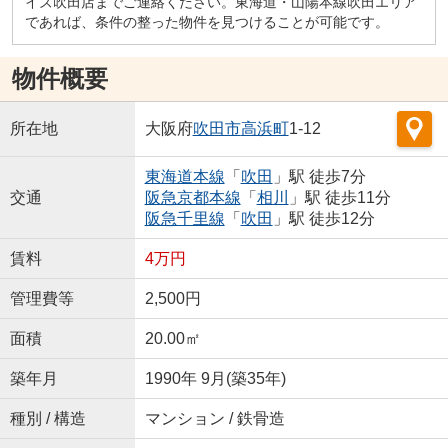
イズ吹田店までご連絡ください。東海道・山陽本線吹田エリア
であれば、条件の整った物件を見つけることが可能です。
物件概要
所在地
大阪府
吹田市
高浜町
1-12
東海道本線
「
吹田
」駅 徒歩7分
交通
阪急京都本線
「
相川
」駅 徒歩11分
阪急千里線
「
吹田
」駅 徒歩12分
賃料
4万円
管理費等
2,500円
面積
20.00㎡
築年月
1990年 9月(築35年)
種別 / 構造
マンション / 鉄骨造