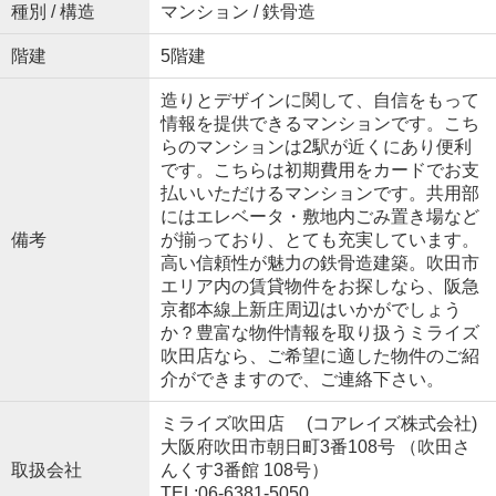
種別 / 構造
マンション / 鉄骨造
階建
5階建
造りとデザインに関して、自信をもって
情報を提供できるマンションです。こち
らのマンションは2駅が近くにあり便利
です。こちらは初期費用をカードでお支
払いいただけるマンションです。共用部
にはエレベータ・敷地内ごみ置き場など
備考
が揃っており、とても充実しています。
高い信頼性が魅力の鉄骨造建築。吹田市
エリア内の賃貸物件をお探しなら、阪急
京都本線上新庄周辺はいかがでしょう
か？豊富な物件情報を取り扱うミライズ
吹田店なら、ご希望に適した物件のご紹
介ができますので、ご連絡下さい。
ミライズ吹田店 (コアレイズ株式会社)
大阪府吹田市朝日町3番108号 （吹田さ
取扱会社
んくす3番館 108号）
TEL:06-6381-5050