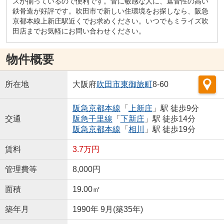
スが揃っているので便利です。音に敏感な人に、遮音性の高い
鉄骨造が好評です。吹田市で新しい住環境をお探しなら、阪急
京都本線上新庄駅近くでお求めください。いつでもミライズ吹
田店までお気軽にお問い合わせください。
物件概要
所在地
大阪府
吹田市
東御旅町
8-60
阪急京都本線
「
上新庄
」駅 徒歩9分
交通
阪急千里線
「
下新庄
」駅 徒歩14分
阪急京都本線
「
相川
」駅 徒歩19分
賃料
3.7万円
管理費等
8,000円
面積
19.00㎡
築年月
1990年 9月(築35年)