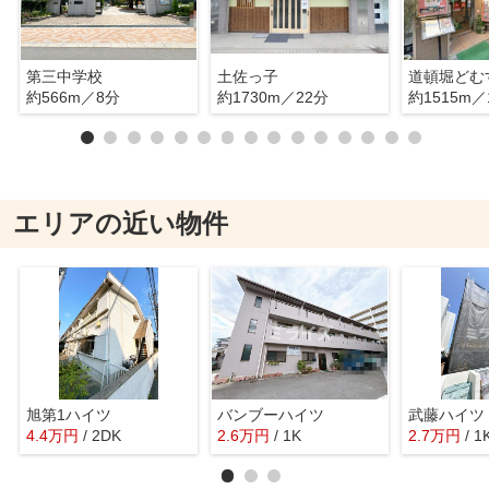
第三中学校
土佐っ子
道頓堀どむ
約566m／8分
約1730m／22分
約1515m／
エリアの近い物件
旭第1ハイツ
バンブーハイツ
武藤ハイツ
4.4
万
円
/ 2DK
2.6
万
円
/ 1K
2.7
万
円
/ 1