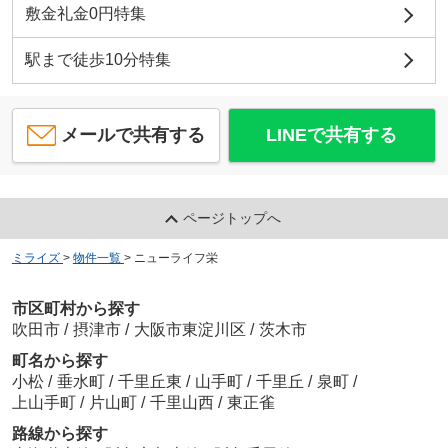
敷金礼金0円特集
駅まで徒歩10分特集
メールで共有する
LINEで共有する
ページトップへ
ミライズ
>
物件一覧
>
ニューライフ栄
市区町村から探す
吹田市
/
摂津市
/
大阪市東淀川区
/
茨木市
町名から探す
小松
/
垂水町
/
千里丘東
/
山手町
/
千里丘
/
泉町
/
上山手町
/
片山町
/
千里山西
/
東正雀
路線から探す