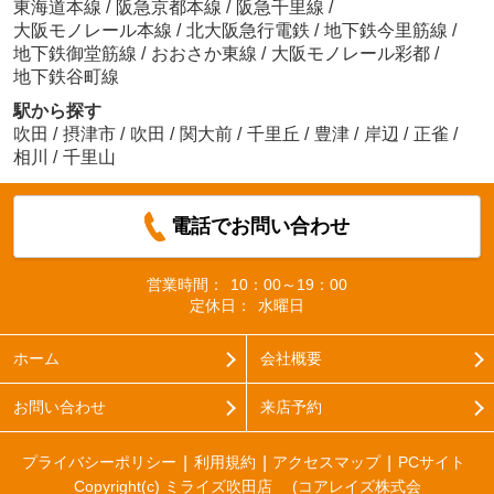
東海道本線
/
阪急京都本線
/
阪急千里線
/
大阪モノレール本線
/
北大阪急行電鉄
/
地下鉄今里筋線
/
地下鉄御堂筋線
/
おおさか東線
/
大阪モノレール彩都
/
地下鉄谷町線
駅から探す
吹田
/
摂津市
/
吹田
/
関大前
/
千里丘
/
豊津
/
岸辺
/
正雀
/
相川
/
千里山
電話でお問い合わせ
営業時間：
10：00～19：00
定休日：
水曜日
ホーム
会社概要
お問い合わせ
来店予約
プライバシーポリシー
利用規約
アクセスマップ
PCサイト
Copyright(c) ミライズ吹田店 (コアレイズ株式会