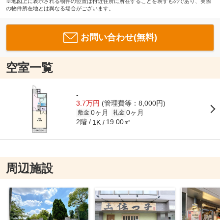
※地図上に表示される物件の位置は付近住所に所在することを表すものであり、実際
の物件所在地とは異なる場合がございます。
お問い合わせ(無料)
空室一覧
-
3.7万円
(管理費等：8,000円)
0ヶ月
0ヶ月
敷金
礼金
2階
19.00㎡
1K
周辺施設