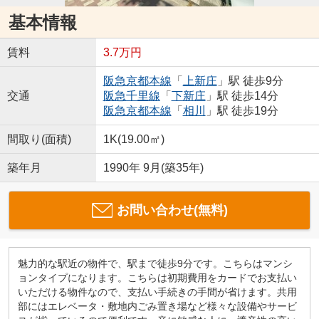
基本情報
賃料
3.7万円
阪急京都本線
「
上新庄
」駅 徒歩9分
交通
阪急千里線
「
下新庄
」駅 徒歩14分
阪急京都本線
「
相川
」駅 徒歩19分
間取り(面積)
1K(19.00㎡)
築年月
1990年 9月(築35年)
お問い合わせ(無料)
魅力的な駅近の物件で、駅まで徒歩9分です。こちらはマンシ
ョンタイプになります。こちらは初期費用をカードでお支払い
いただける物件なので、支払い手続きの手間が省けます。共用
部にはエレベータ・敷地内ごみ置き場など様々な設備やサービ