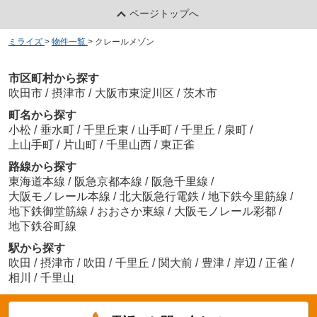
ページトップへ
ミライズ
>
物件一覧
>
クレールメゾン
市区町村から探す
吹田市
/
摂津市
/
大阪市東淀川区
/
茨木市
町名から探す
小松
/
垂水町
/
千里丘東
/
山手町
/
千里丘
/
泉町
/
上山手町
/
片山町
/
千里山西
/
東正雀
路線から探す
東海道本線
/
阪急京都本線
/
阪急千里線
/
大阪モノレール本線
/
北大阪急行電鉄
/
地下鉄今里筋線
/
地下鉄御堂筋線
/
おおさか東線
/
大阪モノレール彩都
/
地下鉄谷町線
駅から探す
吹田
/
摂津市
/
吹田
/
千里丘
/
関大前
/
豊津
/
岸辺
/
正雀
/
相川
/
千里山