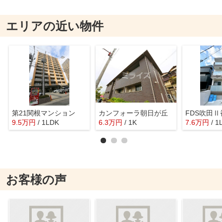
エリアの近い物件
第21関根マンション
カンフォーラ朝日が丘
FDS吹田Ⅱ
9.5
万
円
/ 1LDK
6.3
万
円
/ 1K
7.6
万
円
/ 1
お客様の声