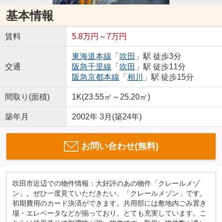
基本情報
賃料
5.8万円～7万円
東海道本線
「
吹田
」駅 徒歩3分
交通
阪急千里線
「
吹田
」駅 徒歩11分
阪急京都本線
「
相川
」駅 徒歩15分
間取り(面積)
1K(23.55㎡～25.20㎡)
築年月
2002年 3月(築24年)
お問い合わせ(無料)
吹田市近辺での物件情報：大好評のあの物件「クレールメゾ
ン」。ぜひ一度見ていただきたい、「クレールメゾン」です。
初期費用のカード決済ができます。共用部には敷地内ごみ置き
場・エレベータなどが揃っており、とても充実しています。こ