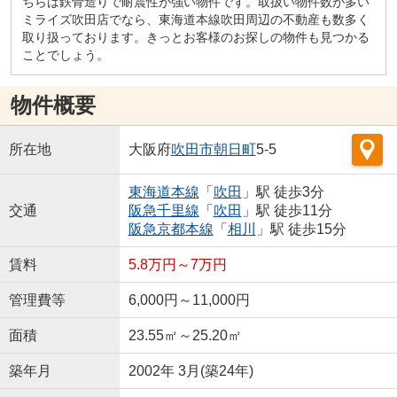
ちらは鉄骨造りで耐震性が強い物件です。取扱い物件数が多い
ミライズ吹田店でなら、東海道本線吹田周辺の不動産も数多く
取り扱っております。きっとお客様のお探しの物件も見つかる
ことでしょう。
物件概要
所在地
大阪府
吹田市
朝日町
5-5
東海道本線
「
吹田
」駅 徒歩3分
交通
阪急千里線
「
吹田
」駅 徒歩11分
阪急京都本線
「
相川
」駅 徒歩15分
賃料
5.8万円～7万円
管理費等
6,000円～11,000円
面積
23.55㎡～25.20㎡
築年月
2002年 3月(築24年)