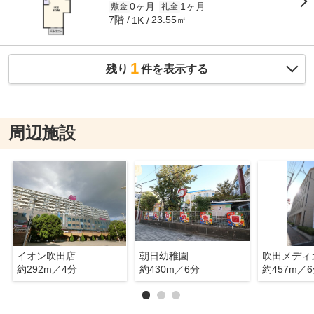
0ヶ月
1ヶ月
敷金
礼金
7階
23.55㎡
1K
1
残り
件を表示する
周辺施設
イオン吹田店
朝日幼稚園
吹田メディ
約292m／4分
約430m／6分
約457m／