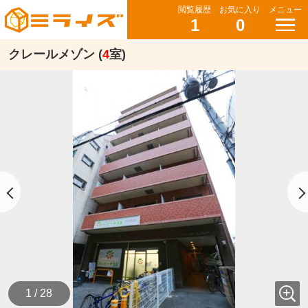
閲覧履歴
お気に入り
メニュー
1
0
クレールメゾン (
4
室)
1 / 28