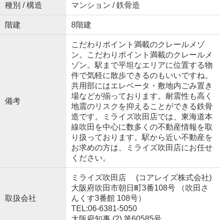
種別 / 構造
マンション / 鉄骨造
階建
8階建
こだわりポイント満載のクレールメゾ
ン。こだわりポイント満載のクレールメ
ゾン。駅まで平坦なエリアに位置する物
件で気軽に散歩できるのもいいですね。
共用部にはエレベータ・敷地内ごみ置き
場などが揃っております。耐震性も高く
備考
地震のリスクを抑えることができる鉄骨
造です。ミライズ吹田店では、東海道本
線吹田を中心に数多くの不動産情報を取
り扱っております。駅から近い不動産を
お求めの方は、ミライズ吹田店にお任せ
ください。
ミライズ吹田店 (コアレイズ株式会社)
大阪府吹田市朝日町3番108号 （吹田さ
取扱会社
んくす3番館 108号）
TEL:06-6381-5050
大阪府知事 (2) 第60585号