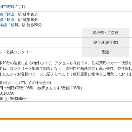
田市
寿町
２丁目
線
「
吹田
」駅 徒歩10分
線
「
吹田
」駅 徒歩16分
本線
「
相川
」駅 徒歩20分
管理費・共益費
築年月(築年数)
ン / 鉄筋コンクリート
階建
歩10分の位置にある物件なので、アクセスも良好です。初期費用のカード決済
すね。コンクリート躯体で隙間がなく、気密性や断熱効果も高い物件。物件探
ませんか？お客様のニーズに応えられるよう種類豊富に物件をご用意しており
吹田店 (コアレイズ株式会社)
田市朝日町3番108号 （吹田さんくす3番館 108号）
381-5050
(2) 第60585号