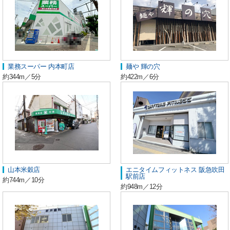
業務スーパー 内本町店
麺や 輝の穴
約344m／5分
約422m／6分
山本米穀店
エニタイムフィットネス 阪急吹田
駅前店
約744m／10分
約948m／12分