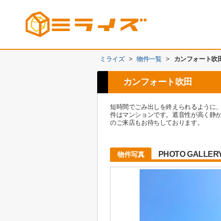
ミライズ
>
物件一覧
>
カンフォート吹
カンフォート吹田
短時間でごみ出しを終えられるように、
件はマンションです。遮音性が高く静か
のご来店もお待ちしております。
PHOTO GALLER
物件写真