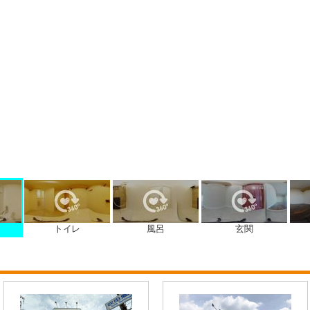
トイレ
風呂
玄関