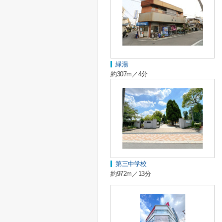
緑湯
約307m／4分
第三中学校
約972m／13分