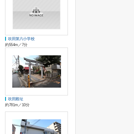
吹田第六小学校
約554m／7分
吹田殿址
約781m／10分