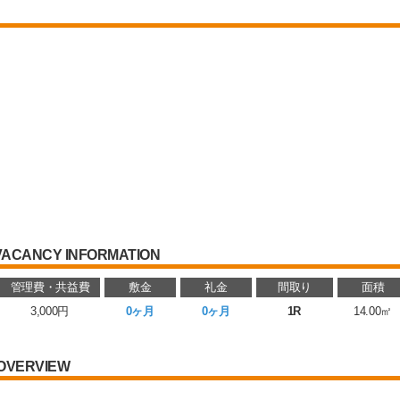
VACANCY INFORMATION
管理費・共益費
敷金
礼金
間取り
面積
3,000円
0ヶ月
0ヶ月
1R
14.00㎡
OVERVIEW