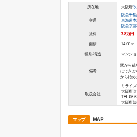
所在地
大阪府
吹
阪急千里
交通
東海道本
阪急京都
賃料
3.8万円
面積
14.00㎡
種別/構造
マンショ
駅から徒
備考
にできま
から始め
ミライズ
大阪府吹
取扱会社
TEL:06-6
大阪府知事 
MAP
マップ