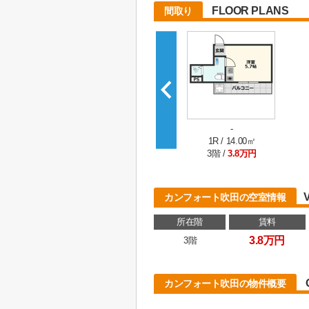
FLOOR PLANS
間取り
-
1R / 14.00㎡
3階 /
3.8万円
カンフォート吹田の空室情報
所在階
賃料
3.8万円
3階
カンフォート吹田の物件概要