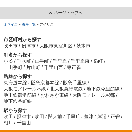
ページトップへ
ミライズ
>
物件一覧
>
アイリス
市区町村から探す
吹田市
/
摂津市
/
大阪市東淀川区
/
茨木市
町名から探す
小松
/
垂水町
/
山手町
/
千里丘
/
千里丘東
/
泉町
/
上山手町
/
片山町
/
千里山西
/
東正雀
路線から探す
東海道本線
/
阪急京都本線
/
阪急千里線
/
大阪モノレール本線
/
北大阪急行電鉄
/
地下鉄今里筋線
/
地下鉄御堂筋線
/
おおさか東線
/
大阪モノレール彩都
/
地下鉄谷町線
駅から探す
吹田
/
摂津市
/
吹田
/
関大前
/
千里丘
/
豊津
/
岸辺
/
正雀
/
相川
/
千里山