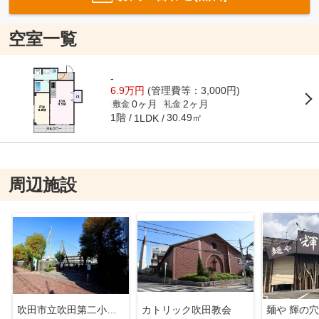
空室一覧
-
6.9万円
(管理費等：3,000円)
0ヶ月
2ヶ月
敷金
礼金
1階
30.49㎡
1LDK
周辺施設
吹田市立吹田第二小学校
カトリック吹田教会
麺や 輝の穴