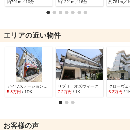
約791m／10分
約1221m／16分
約761m／1
エリアの近い物件
アイワステーションビルⅥ号館
リブリ・オズヴィーク
5.8
万
円
/ 1DK
7.2
万
円
/ 1K
6.2
万
円
/ 1
お客様の声