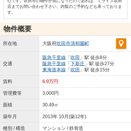
心です。吹田市の物件が気になったのであれば、ミライズ吹田
店までお問い合わせ下さい。内覧のご予約なども承っておりま
す。
物件概要
所在地
大阪府
吹田市
清和園町
阪急千里線
「
吹田
」駅 徒歩8分
交通
阪急千里線
「
下新庄
」駅 徒歩27分
東海道本線
「
吹田
」駅 徒歩15分
賃料
6.9万円
管理費等
3,000円
面積
30.49㎡
築年月
2013年 10月(築12年)
種別 / 構造
マンション / 鉄骨造