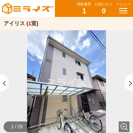
閲覧履歴
お気に入り
メニュー
1
0
アイリス (
1
室)
1 / 29