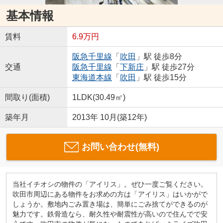
基本情報
賃料
6.9万円
阪急千里線
「
吹田
」駅 徒歩8分
交通
阪急千里線
「
下新庄
」駅 徒歩27分
東海道本線
「
吹田
」駅 徒歩15分
間取り(面積)
1LDK(30.49㎡)
築年月
2013年 10月(築12年)
お問い合わせ(無料)
当社イチオシの物件の「アイリス」。ぜひ一度ご覧ください。
吹田市周辺にある物件をお求めの方は「アイリス」はいかがで
しょうか。敷地内ごみ置き場は、簡単にごみ捨てができるのが
魅力です。鉄骨造なら、耐久性や耐震性が高いので住んでで安