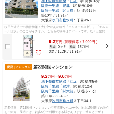
地下鉄御堂筋線
「
江坂
」駅 徒歩10分
阪急千里線
「
豊津
」駅 徒歩10分
阪急千里線
「
関大前
」駅 徒歩15分
築10年 / 31.91㎡
大阪府
吹田市
垂水町
１丁目49-7
吹田市近辺での物件情報：大好評のあの物件「エルスール江坂」。「エルス
ール江坂」のここがイチオシ。こちらの物件はアパートです。広々と空間を
使える鉄骨造はいかがですか。ミライ...
9.2
万
円
(管理費等：7,000円 )
0ヶ月
15万円
敷金
礼金
3階 / 1LDK / 31.91㎡
第22関根マンション
賃貸 | マンション
9.3
9.6
万円～
万円
地下鉄御堂筋線
「
江坂
」駅 徒歩5分
阪急千里線
「
豊津
」駅 徒歩12分
阪急千里線
「
関大前
」駅 徒歩25分
築11年 / 35.46㎡
大阪府
吹田市
垂水町
３丁目34-1
新着情報：第22関根マンションの空室情報ならコチラ。地上15階建ての物件
をご紹介。周辺には、徒歩5分で利用できる駅があります。造りとデザイン