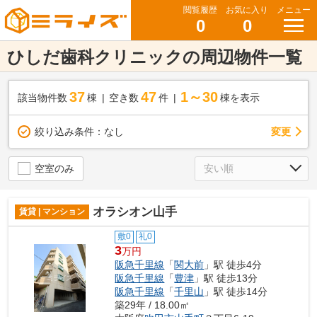
閲覧履歴
お気に入り
メニュー
0
0
ひしだ歯科クリニックの周辺物件一覧
37
47
1～30
該当物件数
棟
空き数
件
棟を表示
変更
絞り込み条件：
なし
空室のみ
オラシオン山手
賃貸 | マンション
敷0
礼0
3
万円
阪急千里線
「
関大前
」駅 徒歩4分
阪急千里線
「
豊津
」駅 徒歩13分
阪急千里線
「
千里山
」駅 徒歩14分
築29年 / 18.00㎡