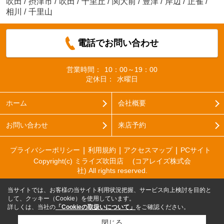
吹田
/
摂津市
/
吹田
/
千里丘
/
関大前
/
豊津
/
岸辺
/
正雀
/
相川
/
千里山
電話でお問い合わせ
営業時間：
10：00～19：00
定休日：
水曜日
ホーム
会社概要
お問い合わせ
来店予約
プライバシーポリシー
利用規約
アクセスマップ
PCサイト
Copyright(c) ミライズ吹田店 (コアレイズ株式会
社) All rights reserved.
当サイトでは、お客様の当サイト利用状況把握、サービス向上検討を目的と
して、クッキー（Cookie）を使用しています。
詳しくは、当社の
「Cookieの取扱いについて」
をご確認ください。
閉じる