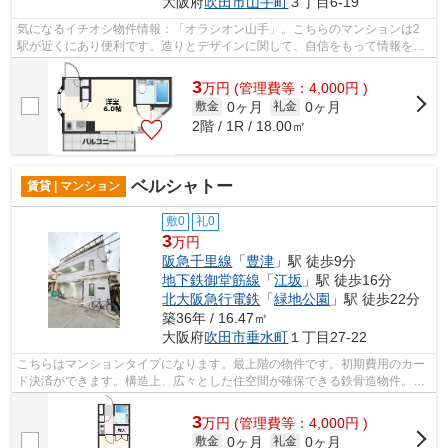
大阪府
吹田市
山手町
３丁目6-19
気になるイチオシ物件情報：「オラシオン山手」。こちらのマンションは2
駅が近くにあり便利です。造りとデザインに関して、自信をもって情報を提
供できるマンションです。共用部にはエ...
3
万
円
(管理費等：4,000円 )
0ヶ月
0ヶ月
敷金
礼金
2階 / 1R / 18.00㎡
ベルシャトー
賃貸 | マンション
敷0
礼0
3
万円
阪急千里線
「
豊津
」駅 徒歩9分
地下鉄御堂筋線
「
江坂
」駅 徒歩16分
北大阪急行電鉄
「
緑地公園
」駅 徒歩22分
築36年 / 16.47㎡
大阪府
吹田市
垂水町
１丁目27-22
こちらはマンションタイプになります。最上階の物件です。初期費用のカー
ド決済ができます。構造上、広々とした住空間が確保できる鉄骨造物件。ご
自身の目で吹田市の物件をご覧になり...
3
万
円
(管理費等：4,000円 )
0ヶ月
0ヶ月
敷金
礼金