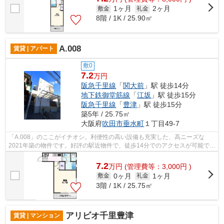
1ヶ月
2ヶ月
敷金
礼金
8階 / 1K / 25.90㎡
A.008
賃貸 | アパート
敷0
7.2
万円
阪急千里線
「
関大前
」駅 徒歩14分
地下鉄御堂筋線
「
江坂
」駅 徒歩15分
阪急千里線
「
豊津
」駅 徒歩15分
築5年 / 25.75㎡
大阪府
吹田市
垂水町
１丁目49-7
「A.008」のここがイチオシ。利便性の高い設備も充実した、高ニーズな
2021年築の物件です。好評の駅近物件で、徒歩14分でのアクセスが可能で
す。2駅利用可能な物件なので、交通経路を...
7.2
万
円
(管理費等：3,000円 )
0ヶ月
1ヶ月
敷金
礼金
3階 / 1K / 25.75㎡
アリビオ千里豊津
賃貸 | マンション