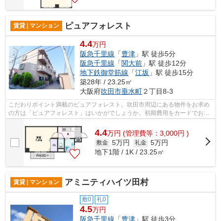
ピュアフォレスト
賃貸 | マンション
4.4
万円
阪急千里線
「
豊津
」駅 徒歩5分
阪急千里線
「
関大前
」駅 徒歩12分
地下鉄御堂筋線
「
江坂
」駅 徒歩15分
築28年 / 23.25㎡
大阪府
吹田市
垂水町
２丁目8-3
こだわりポイント満載のピュアフォレスト。吹田市周辺にある物件をお求め
の方は「ピュアフォレスト」はいかがでしょうか。初期費用をカードでお支
払いいただけるので、カードで決済し...
4.4
万
円
(管理費等：3,000円 )
5万円
5万円
敷金
礼金
地下1階 / 1K / 23.25㎡
アミニティハイツ田村
賃貸 | マンション
敷0
礼0
4.5
万円
阪急千里線
「
豊津
」駅 徒歩3分