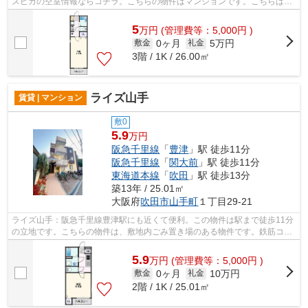
スピカの空室情報ならコチラ。こちらの物件はマンションです。こちらは鉄
骨造りで耐震性が強い物件です。ミラ...
5
万
円
(管理費等：5,000円 )
0ヶ月
5万円
敷金
礼金
3階 / 1K / 26.00㎡
ライズ山手
賃貸 | マンション
敷0
5.9
万円
阪急千里線
「
豊津
」駅 徒歩11分
阪急千里線
「
関大前
」駅 徒歩11分
東海道本線
「
吹田
」駅 徒歩13分
築13年 / 25.01㎡
大阪府
吹田市
山手町
１丁目29-21
ライズ山手：阪急千里線豊津駅にも近くて便利。この物件は駅まで徒歩11分
の立地です。こちらの物件は、敷地内ごみ置き場のある物件です。鉄筋コン
クリートで作られた物件は耐火性が非...
5.9
万
円
(管理費等：5,000円 )
0ヶ月
10万円
敷金
礼金
2階 / 1K / 25.01㎡