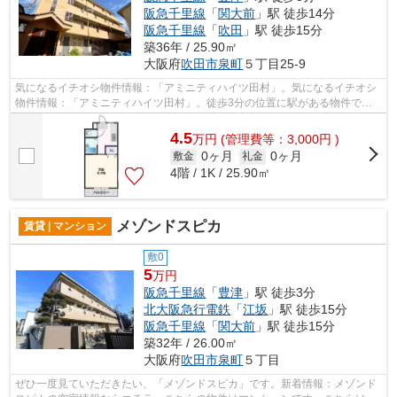
阪急千里線
「
関大前
」駅 徒歩14分
阪急千里線
「
吹田
」駅 徒歩15分
築36年 / 25.90㎡
大阪府
吹田市
泉町
５丁目25-9
気になるイチオシ物件情報：「アミニティハイツ田村」。気になるイチオシ
物件情報：「アミニティハイツ田村」。徒歩3分の位置に駅がある物件で
す。鉄骨造なら、耐久性や耐震性が高いの...
4.5
万
円
(管理費等：3,000円 )
0ヶ月
0ヶ月
敷金
礼金
4階 / 1K / 25.90㎡
メゾンドスピカ
賃貸 | マンション
敷0
5
万円
阪急千里線
「
豊津
」駅 徒歩3分
北大阪急行電鉄
「
江坂
」駅 徒歩15分
阪急千里線
「
関大前
」駅 徒歩15分
築32年 / 26.00㎡
大阪府
吹田市
泉町
５丁目
ぜひ一度見ていただきたい、「メゾンドスピカ」です。新着情報：メゾンド