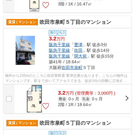
3階 / 1K / 16.47㎡
吹田市泉町５丁目のマンション
賃貸 | マンション
敷0
礼0
3.2
万円
阪急千里線
「
豊津
」駅 徒歩3分
阪急千里線
「
吹田
」駅 徒歩14分
阪急千里線
「
関大前
」駅 徒歩15分
築41年 / 18.64㎡
大阪府
吹田市
泉町
５丁目
物件から235mのところに吹田警察署 豊津交番があります。こちらの物件は
マンションです。駅まで歩いてアクセスできる、徒歩3分の距離に立地する
物件です。頑強で信頼性の高い鉄骨造の...
3.2
万
円
(管理費等：3,000円 )
0ヶ月
0ヶ月
敷金
礼金
2階 / 1R / 18.64㎡
吹田市泉町５丁目のマンション
賃貸 | マンション
敷0
礼0