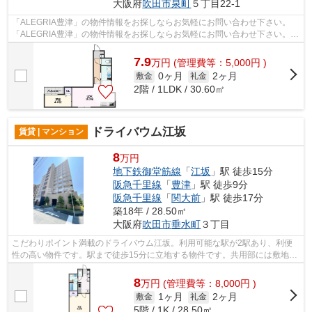
大阪府
吹田市
泉町
５丁目22-1
「ALEGRIA豊津」の物件情報をお探しならお気軽にお問い合わせ下さい。
「ALEGRIA豊津」の物件情報をお探しならお気軽にお問い合わせ下さい。高
ニーズな駅近の物件で、徒歩4分で駅に行く...
7.9
万
円
(管理費等：5,000円 )
0ヶ月
2ヶ月
敷金
礼金
2階 / 1LDK / 30.60㎡
ドライバウム江坂
賃貸 | マンション
8
万円
地下鉄御堂筋線
「
江坂
」駅 徒歩15分
阪急千里線
「
豊津
」駅 徒歩9分
阪急千里線
「
関大前
」駅 徒歩17分
築18年 / 28.50㎡
大阪府
吹田市
垂水町
３丁目
こだわりポイント満載のドライバウム江坂。利用可能な駅が2駅あり、利便
性の高い物件です。駅まで徒歩15分に立地する物件です。共用部には敷地内
ごみ置き場・エレベータなどが揃ってお...
8
万
円
(管理費等：8,000円 )
1ヶ月
2ヶ月
敷金
礼金
5階 / 1K / 28.50㎡