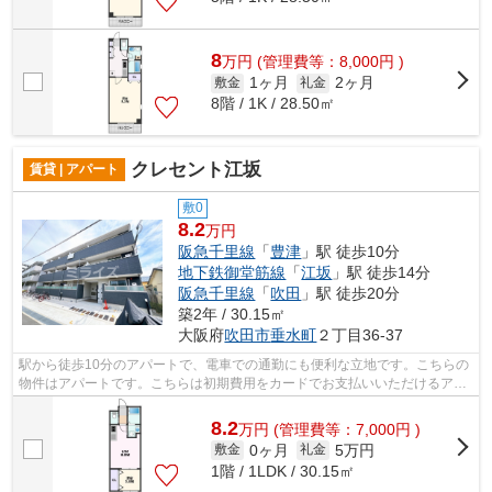
8
万
円
(管理費等：8,000円 )
1ヶ月
2ヶ月
敷金
礼金
8階 / 1K / 28.50㎡
クレセント江坂
賃貸 | アパート
敷0
8.2
万円
阪急千里線
「
豊津
」駅 徒歩10分
地下鉄御堂筋線
「
江坂
」駅 徒歩14分
阪急千里線
「
吹田
」駅 徒歩20分
築2年 / 30.15㎡
大阪府
吹田市
垂水町
２丁目36-37
駅から徒歩10分のアパートで、電車での通勤にも便利な立地です。こちらの
物件はアパートです。こちらは初期費用をカードでお支払いいただけるアパ
ートです。毎日のごみ捨てが楽になる...
8.2
万
円
(管理費等：7,000円 )
0ヶ月
5万円
敷金
礼金
1階 / 1LDK / 30.15㎡