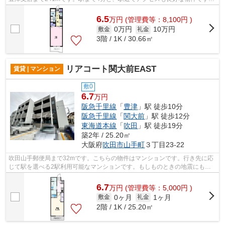
共用部には敷地内ごみ置き場・エレベー...
6.5
万
円
(管理費等：8,100円 )
0万円
10万円
敷金
礼金
3階 / 1K / 30.66㎡
リアコート関大前EAST
賃貸 | マンション
敷0
6.7
万円
阪急千里線
「
豊津
」駅 徒歩10分
阪急千里線
「
関大前
」駅 徒歩12分
東海道本線
「
吹田
」駅 徒歩19分
築2年 / 25.20㎡
大阪府
吹田市
山手町
３丁目23-22
吹田山手郵便局まで32mです。こちらの物件はマンションです。行き先に応
じて駅を選べる2駅利用可能なマンションです。もしものときの地震にも心
強い鉄骨造マンション。ミライズ吹田店...
6.7
万
円
(管理費等：5,000円 )
0ヶ月
1ヶ月
敷金
礼金
2階 / 1K / 25.20㎡