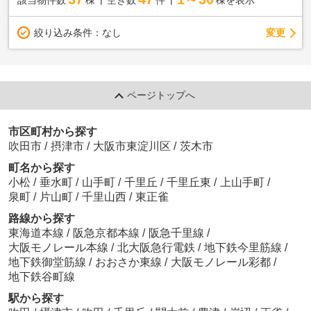
変更
絞り込み条件：
なし
ページトップへ
市区町村から探す
吹田市
/
摂津市
/
大阪市東淀川区
/
茨木市
町名から探す
小松
/
垂水町
/
山手町
/
千里丘
/
千里丘東
/
上山手町
/
泉町
/
片山町
/
千里山西
/
東正雀
路線から探す
東海道本線
/
阪急京都本線
/
阪急千里線
/
大阪モノレール本線
/
北大阪急行電鉄
/
地下鉄今里筋線
/
地下鉄御堂筋線
/
おおさか東線
/
大阪モノレール彩都
/
地下鉄谷町線
駅から探す