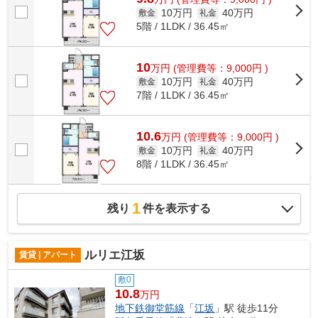
10万円
40万円
敷金
礼金
5階 / 1LDK / 36.45㎡
10
万
円
(管理費等：9,000円 )
10万円
40万円
敷金
礼金
7階 / 1LDK / 36.45㎡
10.6
万
円
(管理費等：9,000円 )
10万円
40万円
敷金
礼金
8階 / 1LDK / 36.45㎡
1
残り
件を表示する
ルリエ江坂
賃貸 | アパート
敷0
10.8
万円
地下鉄御堂筋線
「
江坂
」駅 徒歩11分