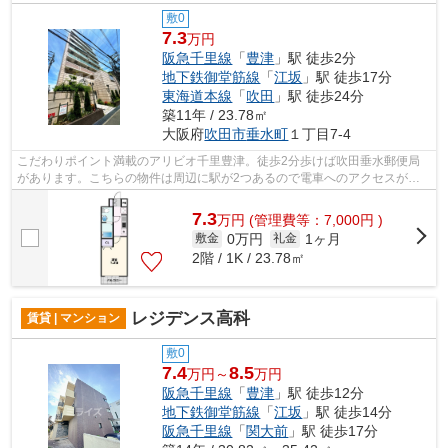
敷0
7.3
万円
阪急千里線
「
豊津
」駅 徒歩2分
地下鉄御堂筋線
「
江坂
」駅 徒歩17分
東海道本線
「
吹田
」駅 徒歩24分
築11年 / 23.78㎡
大阪府
吹田市
垂水町
１丁目7-4
こだわりポイント満載のアリビオ千里豊津。徒歩2分歩けば吹田垂水郵便局
があります。こちらの物件は周辺に駅が2つあるので電車へのアクセスが便
利な物件です。共用部にはエレベータ・...
7.3
万
円
(管理費等：7,000円 )
0万円
1ヶ月
敷金
礼金
2階 / 1K / 23.78㎡
レジデンス高科
賃貸 | マンション
敷0
7.4
8.5
万円～
万円
阪急千里線
「
豊津
」駅 徒歩12分
地下鉄御堂筋線
「
江坂
」駅 徒歩14分
阪急千里線
「
関大前
」駅 徒歩17分