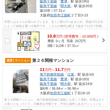
阪急千里線
「
豊津
」駅 徒歩18分
阪急千里線
「
関大前
」駅 徒歩20分
築10年 / 37.31㎡
大阪府
吹田市
江坂町
２丁目3-23
外壁にはタイルが張られています。近くに駅が3つあるため、用途や行き先
によって経路を選べる物件です。こちらの物件は駅まで徒歩で11分で到着し
ます。共用部には敷地内ごみ置き場・エ...
10.8
万
円
(管理費等：10,000円 )
0ヶ月
20万円
敷金
礼金
3階 / 1LDK / 37.31㎡
第２６関根マンション
賃貸 | マンション
11
11.7
万円～
万円
地下鉄御堂筋線
「
江坂
」駅 徒歩3分
阪急千里線
「
豊津
」駅 徒歩18分
阪急千里線
「
関大前
」駅 徒歩24分
築6年 / 36.84㎡～36.96㎡
大阪府
吹田市
江坂町
１丁目18-15
第２６関根マンション：地下鉄御堂筋線江坂駅にも近くて便利。外壁はタイ
ル張りとなっていて、印象的な外観です。平坦な場所にあるマンションなら
毎日の移動も快適です。共用部には敷...