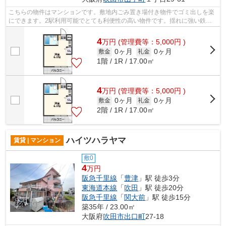
こちらの物件はマンションです。敷地内ごみ置き場付き物件でゴミ出しを楽
にできます。2駅利用可能でとても利便性の高い物件です。揺れに強い鉄骨
造の物件です。より詳しい情報や内見の...
4
万
円
(管理費等：5,000円 )
0ヶ月
0ヶ月
敷金
礼金
1階 / 1R / 17.00㎡
4
万
円
(管理費等：5,000円 )
0ヶ月
0ヶ月
敷金
礼金
2階 / 1R / 17.00㎡
ハイツハラヤマ
賃貸 | マンション
敷0
4
万円
阪急千里線
「
豊津
」駅 徒歩3分
東海道本線
「
吹田
」駅 徒歩20分
阪急千里線
「
関大前
」駅 徒歩15分
築35年 / 23.00㎡
大阪府
吹田市
出口町
27-18