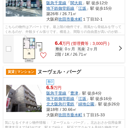
阪急千里線
「
関大前
」駅 徒歩12分
地下鉄御堂筋線
「
江坂
」駅 徒歩15分
築26年 / 26.71㎡
大阪府
吹田市
垂水町
１丁目32-1
こちらの物件はアパートです。最上階の物件です。雨風から骨組みを守って
くれるのが、外観タイル張りです。構造上、間取りの自由度が高いのが鉄骨
造の魅力。今から物件をお探しになる...
6.4
万
円
(管理費等：3,000円 )
0ヶ月
2ヶ月
敷金
礼金
2階 / 1K / 26.71㎡
ヌーヴェル・バーグ
賃貸 | マンション
敷0
6.5
万円
阪急千里線
「
豊津
」駅 徒歩4分
地下鉄御堂筋線
「
江坂
」駅 徒歩16分
北大阪急行電鉄
「
緑地公園
」駅 徒歩26分
築18年 / 30.66㎡
大阪府
吹田市
垂水町
１丁目15-33
気になるイチオシ物件情報：「ヌーヴェル・バーグ」。北おおさか信用金庫
豊津支店まで241mです。駅まで4分と、駅近でアクセスも良好な物件です。