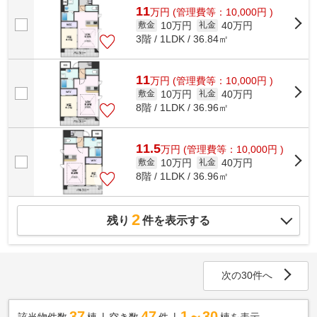
11
万
円
(管理費等：10,000円 )
10万円
40万円
敷金
礼金
3階 / 1LDK / 36.84㎡
11
万
円
(管理費等：10,000円 )
10万円
40万円
敷金
礼金
8階 / 1LDK / 36.96㎡
11.5
万
円
(管理費等：10,000円 )
10万円
40万円
敷金
礼金
8階 / 1LDK / 36.96㎡
2
残り
件を表示する
次の30件へ
37
47
1～30
該当物件数
棟
空き数
件
棟を表示