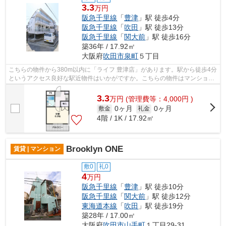
3.3
万円
阪急千里線
「
豊津
」駅 徒歩4分
阪急千里線
「
吹田
」駅 徒歩13分
阪急千里線
「
関大前
」駅 徒歩16分
築36年 / 17.92㎡
大阪府
吹田市
泉町
５丁目
こちらの物件から380m以内に「ライフ 豊津店」があります。駅から徒歩4分
というアクセス良好な駅近物件はいかがですか。こちらの物件はマンション
です。高い信頼性が魅力の鉄骨造建築...
3.3
万
円
(管理費等：4,000円 )
0ヶ月
0ヶ月
敷金
礼金
4階 / 1K / 17.92㎡
Brooklyn ONE
賃貸 | マンション
敷0
礼0
4
万円
阪急千里線
「
豊津
」駅 徒歩10分
阪急千里線
「
関大前
」駅 徒歩12分
東海道本線
「
吹田
」駅 徒歩19分
築28年 / 17.00㎡
大阪府
吹田市
山手町
１丁目29-31