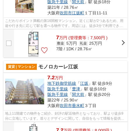
阪急千里線
「
関大前
」駅 徒歩18分
築21年 / 28.76㎡
大阪府
吹田市
江坂町
１丁目11-11
こだわりポイント満載の第16関根マンション。近くに駅が2つあるため、用
途や行き先に応じて駅を選べる物件です。周辺には、徒歩3分で利用できる
駅があります。共用部には敷地内ごみ置...
7
万
円
(管理費等：7,500円 )
5万円
25万円
敷金
礼金
7階 / 1DK / 28.76㎡
モノロカーレ江坂
賃貸 | マンション
7.2
万円
地下鉄御堂筋線
「
江坂
」駅 徒歩9分
阪急千里線
「
豊津
」駅 徒歩10分
阪急千里線
「
関大前
」駅 徒歩20分
築22年 / 25.90㎡
大阪府
吹田市
垂水町
３丁目
地上11階建ての物件をご紹介。好評の駅近物件となっており、駅より徒歩9
分に立地しています。造りとデザインに関して、自信をもって情報を提供で
きるマンションです。共用部には敷地内...
7.2
万
円
(管理費等：8,000円 )