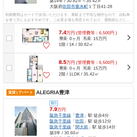
築14年 / 30.82㎡～35.42㎡
大阪府
吹田市
垂水町
１丁目41-28
初期費用はカードで決済いただけます。乗駅まで平坦な物件なので、自転車
を使う方にもおすすめです。ごみ置き場も用意されており、通勤前などにご
み捨て可能です。鉄筋コンクリートで...
7.4
万
円
(管理費等：6,500円 )
0ヶ月
15万円
敷金
礼金
1階 / 1K / 30.82㎡
8.5
万
円
(管理費等：6,500円 )
0ヶ月
15万円
敷金
礼金
2階 / 1LDK / 35.42㎡
ALEGRIA豊津
賃貸 | アパート
敷0
7.9
万円
阪急千里線
「
豊津
」駅 徒歩4分
阪急千里線
「
吹田
」駅 徒歩12分
阪急千里線
「
関大前
」駅 徒歩14分
築3年 / 30.60㎡