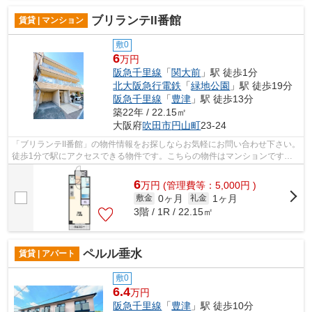
ブリランテII番館
賃貸 | マンション
敷0
6
万円
阪急千里線
「
関大前
」駅 徒歩1分
北大阪急行電鉄
「
緑地公園
」駅 徒歩19分
阪急千里線
「
豊津
」駅 徒歩13分
築22年 / 22.15㎡
大阪府
吹田市
円山町
23-24
「ブリランテII番館」の物件情報をお探しならお気軽にお問い合わせ下さい。
徒歩1分で駅にアクセスできる物件です。こちらの物件はマンションです。
強度が高く、自由度の高い設計の鉄骨...
6
万
円
(管理費等：5,000円 )
0ヶ月
1ヶ月
敷金
礼金
3階 / 1R / 22.15㎡
ペルル垂水
賃貸 | アパート
敷0
6.4
万円
阪急千里線
「
豊津
」駅 徒歩10分