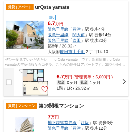
urQsta yamate
賃貸 | アパート
敷0
6.7
万円
阪急千里線
「
豊津
」駅 徒歩4分
阪急千里線
「
関大前
」駅 徒歩14分
阪急千里線
「
吹田
」駅 徒歩20分
築8年 / 26.92㎡
大阪府
吹田市
山手町
２丁目14-10
ぜひ一度見ていただきたい、「urQsta yamate」です。新着情報：urQsta
yamateの空室情報ならコチラ。こちらの物件はアパートです。2駅利用可能
なアクセスの良いアパートです。ミライズ...
6.7
万
円
(管理費等：5,000円 )
0ヶ月
1ヶ月
敷金
礼金
1階 / 1R / 26.92㎡
第16関根マンション
賃貸 | マンション
7
万円
地下鉄御堂筋線
「
江坂
」駅 徒歩3分
阪急千里線
「
豊津
」駅 徒歩12分