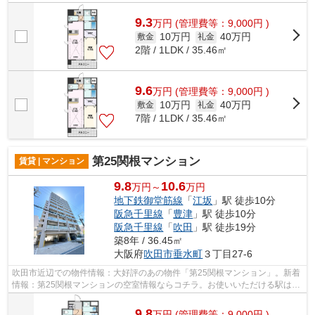
に関して、自信をもって情報を提供でき...
9.3
万
円
(管理費等：9,000円 )
10万円
40万円
敷金
礼金
2階 / 1LDK / 35.46㎡
9.6
万
円
(管理費等：9,000円 )
10万円
40万円
敷金
礼金
7階 / 1LDK / 35.46㎡
第25関根マンション
賃貸 | マンション
9.8
10.6
万円～
万円
地下鉄御堂筋線
「
江坂
」駅 徒歩10分
阪急千里線
「
豊津
」駅 徒歩10分
阪急千里線
「
吹田
」駅 徒歩19分
築8年 / 36.45㎡
大阪府
吹田市
垂水町
３丁目27-6
吹田市近辺での物件情報：大好評のあの物件「第25関根マンション」。新着
情報：第25関根マンションの空室情報ならコチラ。お使いいただける駅は2
駅あり、行き先に応じて使い分けができ...
9.8
万
円
(管理費等：9,000円 )