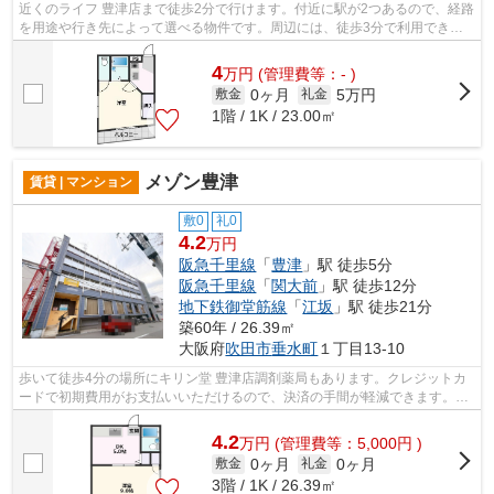
近くのライフ 豊津店まで徒歩2分で行けます。付近に駅が2つあるので、経路
を用途や行き先によって選べる物件です。周辺には、徒歩3分で利用できる
駅があります。もしものときの地震に...
4
万
円
(管理費等：- )
0ヶ月
5万円
敷金
礼金
1階 / 1K / 23.00㎡
メゾン豊津
賃貸 | マンション
敷0
礼0
4.2
万円
阪急千里線
「
豊津
」駅 徒歩5分
阪急千里線
「
関大前
」駅 徒歩12分
地下鉄御堂筋線
「
江坂
」駅 徒歩21分
築60年 / 26.39㎡
大阪府
吹田市
垂水町
１丁目13-10
歩いて徒歩4分の場所にキリン堂 豊津店調剤薬局もあります。クレジットカ
ードで初期費用がお支払いいただけるので、決済の手間が軽減できます。2
駅利用ができて、電車での移動に役立つ...
4.2
万
円
(管理費等：5,000円 )
0ヶ月
0ヶ月
敷金
礼金
3階 / 1K / 26.39㎡