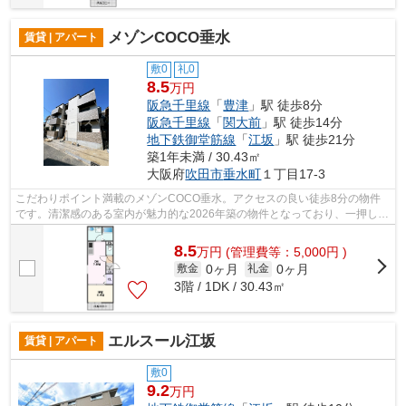
メゾンCOCO垂水
賃貸 | アパート
敷0
礼0
8.5
万円
阪急千里線
「
豊津
」駅 徒歩8分
阪急千里線
「
関大前
」駅 徒歩14分
地下鉄御堂筋線
「
江坂
」駅 徒歩21分
築1年未満 / 30.43㎡
大阪府
吹田市
垂水町
１丁目17-3
こだわりポイント満載のメゾンCOCO垂水。アクセスの良い徒歩8分の物件
です。清潔感のある室内が魅力的な2026年築の物件となっており、一押しで
す。こちらの物件はアパートです。ミライ...
8.5
万
円
(管理費等：5,000円 )
0ヶ月
0ヶ月
敷金
礼金
3階 / 1DK / 30.43㎡
エルスール江坂
賃貸 | アパート
敷0
9.2
万円