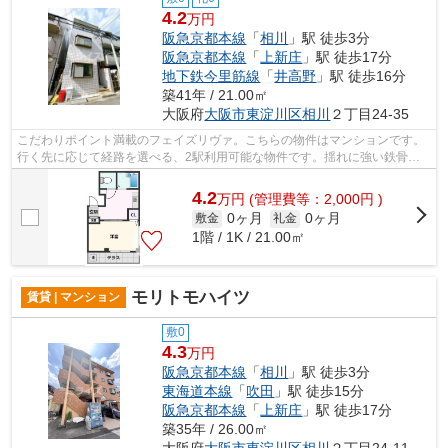
4.2
万円
阪急京都本線
「
相川
」駅 徒歩3分
阪急京都本線
「
上新庄
」駅 徒歩17分
地下鉄今里筋線
「
井高野
」駅 徒歩16分
築41年 / 21.00㎡
大阪府
大阪市東淀川区
相川
２丁目24-35
こだわりポイント満載のフェイズリヴァ。こちらの物件はマンションです。
行く先に応じて経路を選べる、2駅利用可能な物件です。揺れに強い鉄骨造
には安心感があります。ミライズ吹田店...
4.2
万
円
(管理費等：2,000円 )
0ヶ月
0ヶ月
敷金
礼金
1階 / 1K / 21.00㎡
モリトモハイツ
賃貸 | マンション
敷0
4.3
万円
阪急京都本線
「
相川
」駅 徒歩3分
東海道本線
「
吹田
」駅 徒歩15分
阪急京都本線
「
上新庄
」駅 徒歩17分
築35年 / 26.00㎡