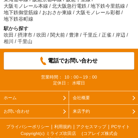
大阪モノレール本線
/
北大阪急行電鉄
/
地下鉄今里筋線
/
地下鉄御堂筋線
/
おおさか東線
/
大阪モノレール彩都
/
地下鉄谷町線
駅から探す
吹田
/
摂津市
/
吹田
/
関大前
/
豊津
/
千里丘
/
正雀
/
岸辺
/
相川
/
千里山
電話でお問い合わせ
営業時間：
10：00～19：00
定休日：
水曜日
ホーム
会社概要
お問い合わせ
来店予約
プライバシーポリシー
利用規約
アクセスマップ
PCサイト
Copyright(c) ミライズ吹田店 (コアレイズ株式会