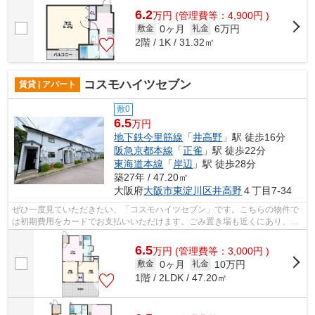
6.2
万
円
(管理費等：4,900円 )
0ヶ月
6万円
敷金
礼金
2階 / 1K / 31.32㎡
コスモハイツセブン
賃貸 | アパート
敷0
6.5
万円
地下鉄今里筋線
「
井高野
」駅 徒歩16分
阪急京都本線
「
正雀
」駅 徒歩22分
東海道本線
「
岸辺
」駅 徒歩28分
築27年 / 47.20㎡
大阪府
大阪市東淀川区
井高野
４丁目7-34
ぜひ一度見ていただきたい、「コスモハイツセブン」です。こちらの物件で
は初期費用をカードでお支払いいただけます。ごみ置き場も近くにあり、使
い勝手もいいです。電車でのアクセス...
6.5
万
円
(管理費等：3,000円 )
0ヶ月
10万円
敷金
礼金
1階 / 2LDK / 47.20㎡