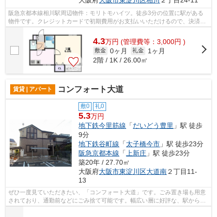
大阪府
大阪市東淀川区
相川
２丁目24-11
阪急京都本線相川駅周辺物件：モリトモハイツ。徒歩3分の位置に駅がある
物件です。クレジットカードで初期費用がお支払いいただけるので、決済の
手間が軽減できます。もしものときの地...
4.3
万
円
(管理費等：3,000円 )
0ヶ月
1ヶ月
敷金
礼金
2階 / 1K / 26.00㎡
コンフォート大道
賃貸 | アパート
敷0
礼0
5.3
万円
地下鉄今里筋線
「
だいどう豊里
」駅 徒歩
9分
地下鉄谷町線
「
太子橋今市
」駅 徒歩23分
阪急京都本線
「
上新庄
」駅 徒歩23分
築20年 / 27.70㎡
大阪府
大阪市東淀川区
大道南
２丁目11-
13
ぜひ一度見ていただきたい、「コンフォート大道」です。ごみ置き場も用意
されており、通勤前などにごみ捨て可能です。幅広い層に好評な、駅から徒
歩9分に立地する物件です。高い信頼性...