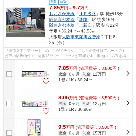
敷0
新築
7.85
9.7
万円～
万円
おおさか東線
「
ＪＲ淡路
」駅 徒歩13分
阪急京都本線
「
淡路
」駅 徒歩16分
阪急京都本線
「
上新庄
」駅 徒歩22分
予定 / 36.24㎡～43.53㎡
大阪府
大阪市東淀川区
菅原
２丁目8-
25（仮）
「菅原２丁目アパート」のここがイチオシ。こちらの物件はアパートです。
好評の駅近物件で、徒歩13分でのアクセスが可能です。敷地内ごみ置き場が
あればごみをもって歩く距離も少なく...
7.85
万
円
(管理費等：3,500円 )
0ヶ月
12万円
敷金
礼金
1階 / 1K / 36.24㎡
8.05
万
円
(管理費等：3,500円 )
0ヶ月
12万円
敷金
礼金
1階 / 1R / 36.90㎡
9.5
万
円
(管理費等：3,500円 )
0ヶ月
15万円
敷金
礼金