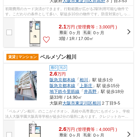
大阪府
大阪市東淀川区
井高野
３丁目3-53
初期費用のカード決済ができます。行動範囲が広がる2駅利用可能な物件で
す。こだわりの条件として多い、駅徒歩10分の物件です。防音対策がしっか
りとした、軽量気泡コンクリートを使っ...
2.1
万
円
(管理費等：3,000円 )
0ヶ月
0ヶ月
敷金
礼金
3階 / 1R / 17.00㎡
ベルメゾン相川
賃貸 | マンション
敷0
礼0
2.6
万円
阪急京都本線
「
相川
」駅 徒歩1分
阪急京都本線
「
上新庄
」駅 徒歩15分
地下鉄今里筋線
「
井高野
」駅 徒歩18分
築33年 / 14.90㎡
大阪府
大阪市東淀川区
相川
２丁目9-5
「ベルメゾン相川」のここがイチオシ。高校や高専選びにもポイント。学校
法人大阪学園大阪高等学校が徒歩2分の場所にあります。クレジットカード
で初期費用がお支払いいただけるので、...
2.6
万
円
(管理費等：4,000円 )
0ヶ月
0ヶ月
敷金
礼金