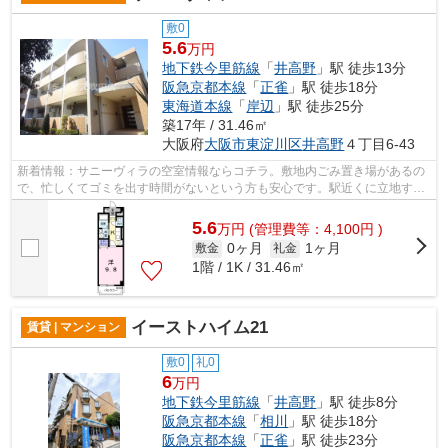
敷0
5.6
万円
地下鉄今里筋線
「
井高野
」駅 徒歩13分
阪急京都本線
「
正雀
」駅 徒歩18分
東海道本線
「
岸辺
」駅 徒歩25分
築17年 / 31.46㎡
大阪府
大阪市東淀川区
井高野
４丁目6-43
新着情報：サニーヴィラの空室情報ならコチラ。敷地内ごみ置き場があるの
で、忙しくてゴミを出す時間がないという方も安心です。駅近くに立地する
物件で、徒歩13分程でアクセスできま...
5.6
万
円
(管理費等：4,100円 )
0ヶ月
1ヶ月
敷金
礼金
1階 / 1K / 31.46㎡
イーストハイム21
賃貸 | マンション
敷0
礼0
6
万円
地下鉄今里筋線
「
井高野
」駅 徒歩8分
阪急京都本線
「
相川
」駅 徒歩18分
阪急京都本線
「
正雀
」駅 徒歩23分