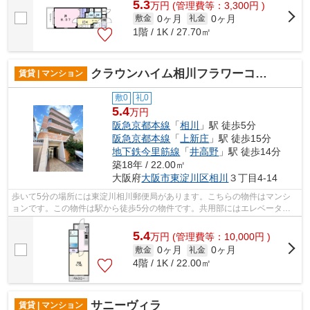
5.3
万
円
(管理費等：3,300円 )
0ヶ月
0ヶ月
敷金
礼金
1階 / 1K / 27.70㎡
クラウンハイム相川フラワーコート
賃貸 | マンション
敷0
礼0
5.4
万円
阪急京都本線
「
相川
」駅 徒歩5分
阪急京都本線
「
上新庄
」駅 徒歩15分
地下鉄今里筋線
「
井高野
」駅 徒歩14分
築18年 / 22.00㎡
大阪府
大阪市東淀川区
相川
３丁目4-14
歩いて5分の場所には東淀川相川郵便局があります。こちらの物件はマンシ
ョンです。この物件は駅から徒歩5分の物件です。共用部にはエレベータ・
敷地内ごみ置き場などが備わっておりと...
5.4
万
円
(管理費等：10,000円 )
0ヶ月
0ヶ月
敷金
礼金
4階 / 1K / 22.00㎡
サニーヴィラ
賃貸 | マンション