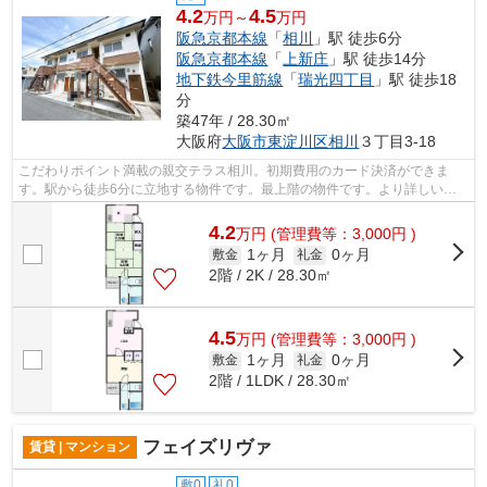
4.2
4.5
万円～
万円
阪急京都本線
「
相川
」駅 徒歩6分
阪急京都本線
「
上新庄
」駅 徒歩14分
地下鉄今里筋線
「
瑞光四丁目
」駅 徒歩18
分
築47年 / 28.30㎡
大阪府
大阪市東淀川区
相川
３丁目3-18
こだわりポイント満載の親交テラス相川。初期費用のカード決済ができま
す。駅から徒歩6分に立地する物件です。最上階の物件です。より詳しい情
報や内見のご予約はミライズ吹田店までご...
4.2
万
円
(管理費等：3,000円 )
1ヶ月
0ヶ月
敷金
礼金
2階 / 2K / 28.30㎡
4.5
万
円
(管理費等：3,000円 )
1ヶ月
0ヶ月
敷金
礼金
2階 / 1LDK / 28.30㎡
フェイズリヴァ
賃貸 | マンション
敷0
礼0