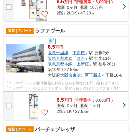
6.5
万
円
(管理費等：3,000円 )
0ヶ月
10万円
敷金
礼金
2階 / 2LDK / 47.20㎡
ラファヴール
賃貸 | アパート
敷0
6.5
万円
阪急千里線
「
下新庄
」駅 徒歩2分
阪急京都本線
「
淡路
」駅 徒歩13分
阪急京都本線
「
上新庄
」駅 徒歩20分
築10年 / 27.53㎡
大阪府
大阪市東淀川区
下新庄
４丁目10-6
「ラファヴール」の物件情報をお探しならお気軽にお問い合わせ下さい。
「ラファヴール」のここがイチオシ。駅から徒歩2分というアクセス良好な
駅近物件はいかがですか。こちらの物件は...
6.5
万
円
(管理費等：8,000円 )
0ヶ月
1ヶ月
敷金
礼金
2階 / 1K / 27.53㎡
パーチェブレッザ
賃貸 | アパート