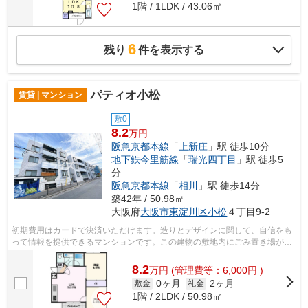
1階 / 1LDK / 43.06㎡
6
残り
件を表示する
パティオ小松
賃貸 | マンション
敷0
8.2
万円
阪急京都本線
「
上新庄
」駅 徒歩10分
地下鉄今里筋線
「
瑞光四丁目
」駅 徒歩5
分
阪急京都本線
「
相川
」駅 徒歩14分
築42年 / 50.98㎡
大阪府
大阪市東淀川区
小松
４丁目9-2
初期費用はカードで決済いただけます。造りとデザインに関して、自信をも
って情報を提供できるマンションです。この建物の敷地内にごみ置き場があ
ります。耐火、耐震性の高い鉄筋コン...
8.2
万
円
(管理費等：6,000円 )
0ヶ月
2ヶ月
敷金
礼金
1階 / 2LDK / 50.98㎡