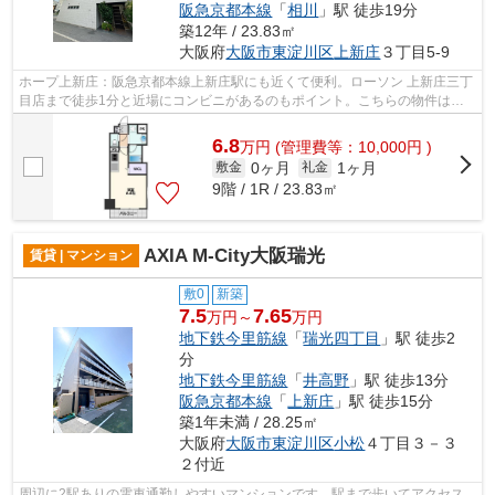
阪急京都本線
「
相川
」駅 徒歩19分
築12年 / 23.83㎡
大阪府
大阪市東淀川区
上新庄
３丁目5-9
ホープ上新庄：阪急京都本線上新庄駅にも近くて便利。ローソン 上新庄三丁
目店まで徒歩1分と近場にコンビニがあるのもポイント。こちらの物件はエ
レベーター付きです。自分好みの外観...
6.8
万
円
(管理費等：10,000円 )
0ヶ月
1ヶ月
敷金
礼金
9階 / 1R / 23.83㎡
AXIA M-City大阪瑞光
賃貸 | マンション
敷0
新築
7.5
7.65
万円～
万円
地下鉄今里筋線
「
瑞光四丁目
」駅 徒歩2
分
地下鉄今里筋線
「
井高野
」駅 徒歩13分
阪急京都本線
「
上新庄
」駅 徒歩15分
築1年未満 / 28.25㎡
大阪府
大阪市東淀川区
小松
４丁目３－３
２付近
周辺に2駅ありの電車通勤しやすいマンションです。駅まで歩いてアクセス