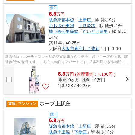
敷0
6.8
万円
阪急京都本線
「
上新庄
」駅 徒歩9分
おおさか東線
「
ＪＲ淡路
」駅 徒歩21分
地下鉄今里筋線
「
だいどう豊里
」駅 徒歩
14分
築11年 / 40.25㎡
大阪府
大阪市東淀川区
豊新
４丁目1-10
新着情報：パーチェブレッザの空室情報ならコチラ。高いニーズのある、駅
徒歩9分の物件です。こちらの物件はアパートです。2駅利用できる場所にあ
るので利便性が高いです。大阪市東淀...
6.8
万
円
(管理費等：4,100円 )
0ヶ月
10万円
敷金
礼金
1階 / 2K / 40.25㎡
ホープ上新庄
賃貸 | マンション
敷0
6.8
万円
阪急京都本線
「
上新庄
」駅 徒歩3分
阪急千里線
「
下新庄
」駅 徒歩16分