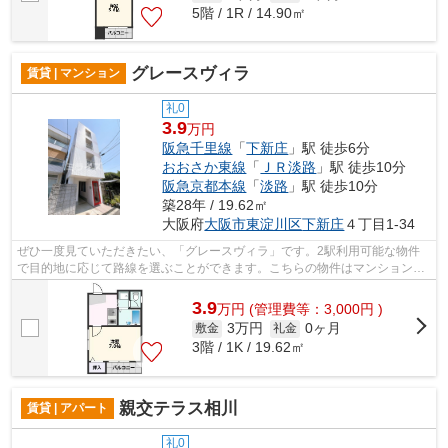
5階 / 1R / 14.90㎡
グレースヴィラ
賃貸 | マンション
礼0
3.9
万円
阪急千里線
「
下新庄
」駅 徒歩6分
おおさか東線
「
ＪＲ淡路
」駅 徒歩10分
阪急京都本線
「
淡路
」駅 徒歩10分
築28年 / 19.62㎡
大阪府
大阪市東淀川区
下新庄
４丁目1-34
ぜひ一度見ていただきたい、「グレースヴィラ」です。2駅利用可能な物件
で目的地に応じて路線を選ぶことができます。こちらの物件はマンションで
す。広々とした空間を確保できるのが鉄...
3.9
万
円
(管理費等：3,000円 )
3万円
0ヶ月
敷金
礼金
3階 / 1K / 19.62㎡
親交テラス相川
賃貸 | アパート
礼0