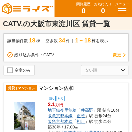
閲覧履歴
お気に入り
メニュー
0
0
CATV,の大阪市東淀川区 賃貸一覧
18
34
1～18
該当物件数
棟
空き数
件
棟を表示
変更
絞り込み条件：
CATV
空室のみ
マンション佐和
賃貸 | マンション
敷0
礼0
2.1
万円
地下鉄今里筋線
「
井高野
」駅 徒歩10分
阪急京都本線
「
正雀
」駅 徒歩24分
阪急京都本線
「
相川
」駅 徒歩21分
築38年 / 17.00㎡