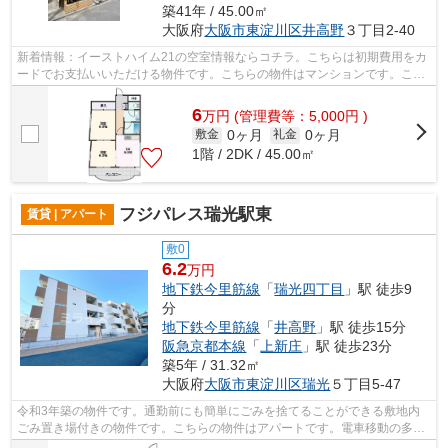
築41年 / 45.00㎡
大阪府
大阪市東淀川区
井高野
３丁目2-40
新着情報：イーストハイム21の空室情報ならコチラ。こちらは初期費用をカ
ードでお支払いいただける物件です。こちらの物件はマンションです。こち
らは鉄骨造りで耐震性が強い物件です...
6
万
円
(管理費等：5,000円 )
0ヶ月
0ヶ月
敷金
礼金
1階 / 2DK / 45.00㎡
フジパレス瑞光駅東
賃貸 | アパート
敷0
6.2
万円
地下鉄今里筋線
「
瑞光四丁目
」駅 徒歩9
分
地下鉄今里筋線
「
井高野
」駅 徒歩15分
阪急京都本線
「
上新庄
」駅 徒歩23分
築5年 / 31.32㎡
大阪府
大阪市東淀川区
瑞光
５丁目5-47
令和3年築の物件です。通勤前にも簡単にごみを捨てることができる敷地内
ごみ置き場付きの物件です。こちらの物件はアパートです。電車移動の多い
方に嬉しい駅から徒歩9分の物件です。...