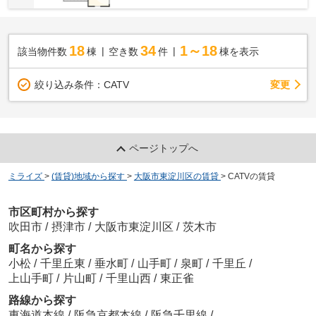
18
34
1～18
該当物件数
棟
空き数
件
棟を表示
変更
絞り込み条件：
CATV
ページトップへ
ミライズ
>
(賃貸)地域から探す
>
大阪市東淀川区の賃貸
>
CATVの賃貸
市区町村から探す
吹田市
/
摂津市
/
大阪市東淀川区
/
茨木市
町名から探す
小松
/
千里丘東
/
垂水町
/
山手町
/
泉町
/
千里丘
/
上山手町
/
片山町
/
千里山西
/
東正雀
路線から探す
東海道本線
/
阪急京都本線
/
阪急千里線
/