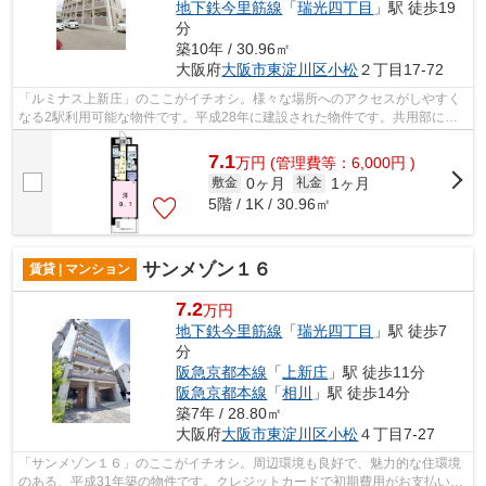
地下鉄今里筋線
「
瑞光四丁目
」駅 徒歩19
分
築10年 / 30.96㎡
大阪府
大阪市東淀川区
小松
２丁目17-72
「ルミナス上新庄」のここがイチオシ。様々な場所へのアクセスがしやすく
なる2駅利用可能な物件です。平成28年に建設された物件です。共用部には
敷地内ごみ置き場・エレベータなどが揃...
7.1
万
円
(管理費等：6,000円 )
0ヶ月
1ヶ月
敷金
礼金
5階 / 1K / 30.96㎡
サンメゾン１６
賃貸 | マンション
7.2
万円
地下鉄今里筋線
「
瑞光四丁目
」駅 徒歩7
分
阪急京都本線
「
上新庄
」駅 徒歩11分
阪急京都本線
「
相川
」駅 徒歩14分
築7年 / 28.80㎡
大阪府
大阪市東淀川区
小松
４丁目7-27
「サンメゾン１６」のここがイチオシ。周辺環境も良好で、魅力的な住環境
のある、平成31年築の物件です。クレジットカードで初期費用がお支払いい