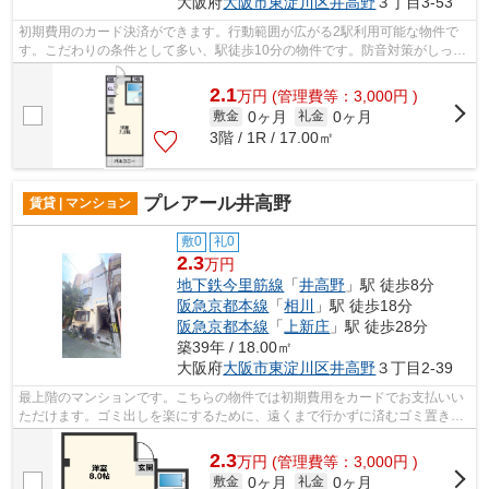
大阪府
大阪市東淀川区
井高野
３丁目3-53
初期費用のカード決済ができます。行動範囲が広がる2駅利用可能な物件で
す。こだわりの条件として多い、駅徒歩10分の物件です。防音対策がしっか
りとした、軽量気泡コンクリートを使っ...
2.1
万
円
(管理費等：3,000円 )
0ヶ月
0ヶ月
敷金
礼金
3階 / 1R / 17.00㎡
プレアール井高野
賃貸 | マンション
敷0
礼0
2.3
万円
地下鉄今里筋線
「
井高野
」駅 徒歩8分
阪急京都本線
「
相川
」駅 徒歩18分
阪急京都本線
「
上新庄
」駅 徒歩28分
築39年 / 18.00㎡
大阪府
大阪市東淀川区
井高野
３丁目2-39
最上階のマンションです。こちらの物件では初期費用をカードでお支払いい
ただけます。ゴミ出しを楽にするために、遠くまで行かずに済むゴミ置き場
を共用部に設置しています。揺れに強...
2.3
万
円
(管理費等：3,000円 )
0ヶ月
0ヶ月
敷金
礼金