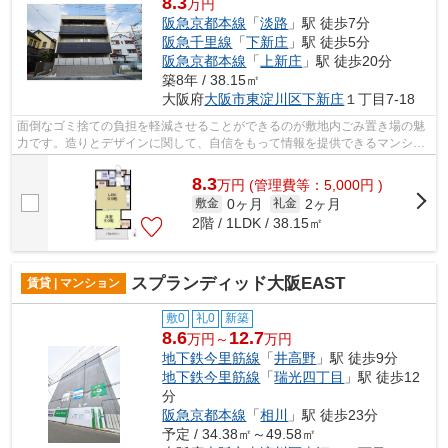
8.3
万円
阪急京都本線
「
淡路
」駅 徒歩7分
阪急千里線
「
下新庄
」駅 徒歩5分
阪急京都本線
「
上新庄
」駅 徒歩20分
築8年 / 38.15㎡
大阪府
大阪市東淀川区
下新庄
１丁目7-18
面倒なゴミ捨ての負担を軽減させることができるのが敷地内ごみ置き場の魅
力です。造りとデザインに関して、自信をもって情報を提供できるマンショ
ンです。目的に応じて駅を選べること...
8.3
万
円
(管理費等：5,000円 )
0ヶ月
2ヶ月
敷金
礼金
2階 / 1LDK / 38.15㎡
スプランディッド大阪EAST
賃貸 | マンション
敷0
礼0
新築
8.6
12.7
万円～
万円
地下鉄今里筋線
「
井高野
」駅 徒歩9分
地下鉄今里筋線
「
瑞光四丁目
」駅 徒歩12
分
阪急京都本線
「
相川
」駅 徒歩23分
予定 / 34.38㎡～49.58㎡