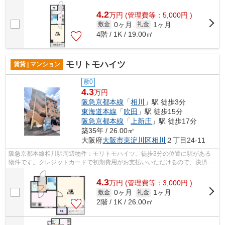
というアクセス良好な駅近物件はいかが...
4.2
万
円
(管理費等：5,000円 )
0ヶ月
1ヶ月
敷金
礼金
4階 / 1K / 19.00㎡
モリトモハイツ
賃貸 | マンション
敷0
4.3
万円
阪急京都本線
「
相川
」駅 徒歩3分
東海道本線
「
吹田
」駅 徒歩15分
阪急京都本線
「
上新庄
」駅 徒歩17分
築35年 / 26.00㎡
大阪府
大阪市東淀川区
相川
２丁目24-11
阪急京都本線相川駅周辺物件：モリトモハイツ。徒歩3分の位置に駅がある
物件です。クレジットカードで初期費用がお支払いいただけるので、決済の
手間が軽減できます。もしものときの地...
4.3
万
円
(管理費等：3,000円 )
0ヶ月
1ヶ月
敷金
礼金
2階 / 1K / 26.00㎡