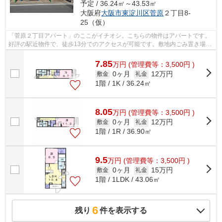
予定 / 36.24㎡～43.53㎡
大阪府
大阪市東淀川区
菅原
２丁目8-
25（仮）
「菅原２丁目アパート」のここがイチオシ。こちらの物件はアパートです。
好評の駅近物件で、徒歩13分でのアクセスが可能です。敷地内ごみ置き場が
あればごみをもって歩く距離も少なく...
7.85
万
円
(管理費等：3,500円 )
0ヶ月
12万円
敷金
礼金
1階 / 1K / 36.24㎡
8.05
万
円
(管理費等：3,500円 )
0ヶ月
12万円
敷金
礼金
1階 / 1R / 36.90㎡
9.5
万
円
(管理費等：3,500円 )
0ヶ月
15万円
敷金
礼金
1階 / 1LDK / 43.06㎡
6
残り
件を表示する