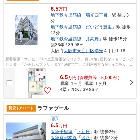
6.5
万円
地下鉄今里筋線
「
瑞光四丁目
」駅 徒歩3
分
地下鉄今里筋線
「
だいどう豊里
」駅 徒歩
13分
地下鉄今里筋線
「
井高野
」駅 徒歩15分
築36年 / 39.96㎡
大阪府
大阪市東淀川区
瑞光
４丁目1-18
新着情報：サンピア21の空室情報ならコチラ。買い物に便利なショッピング
センター「かみしんプラザ」まで466mです。ご利用可能な駅が2つあり、行
き先に応じて乗車駅の使い分けができま...
6.5
万
円
(管理費等：5,000円 )
1ヶ月
1ヶ月
敷金
礼金
4階 / 2DK / 39.96㎡
ラファヴール
賃貸 | アパート
敷0
6.5
万円
阪急千里線
「
下新庄
」駅 徒歩2分
阪急京都本線
「
淡路
」駅 徒歩13分