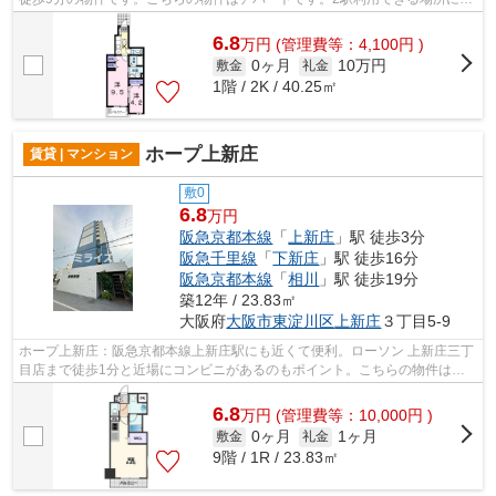
るので利便性が高いです。大阪市東淀...
6.8
万
円
(管理費等：4,100円 )
0ヶ月
10万円
敷金
礼金
1階 / 2K / 40.25㎡
ホープ上新庄
賃貸 | マンション
敷0
6.8
万円
阪急京都本線
「
上新庄
」駅 徒歩3分
阪急千里線
「
下新庄
」駅 徒歩16分
阪急京都本線
「
相川
」駅 徒歩19分
築12年 / 23.83㎡
大阪府
大阪市東淀川区
上新庄
３丁目5-9
ホープ上新庄：阪急京都本線上新庄駅にも近くて便利。ローソン 上新庄三丁
目店まで徒歩1分と近場にコンビニがあるのもポイント。こちらの物件はエ
レベーター付きです。自分好みの外観...
6.8
万
円
(管理費等：10,000円 )
0ヶ月
1ヶ月
敷金
礼金
9階 / 1R / 23.83㎡