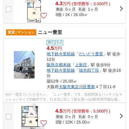
4.3
万
円
(管理費等：3,000円 )
0ヶ月
1ヶ月
敷金
礼金
3階 / 1K / 26.00㎡
ニュー豊里
賃貸 | マンション
敷0
礼0
4.5
万円
地下鉄今里筋線
「
だいどう豊里
」駅 徒歩
12分
阪急京都本線
「
上新庄
」駅 徒歩9分
地下鉄今里筋線
「
瑞光四丁目
」駅 徒歩16
分
築52年 / 25.00㎡
大阪府
大阪市東淀川区
豊新
４丁目11-8
ぜひ一度見ていただきたい、「ニュー豊里」です。防犯対策もバッチリなマ
ンションタイプの物件です。行き先に応じて駅を選べる2駅利用可能な物件
です。耐震性など確かな信頼を得るのが...
4.5
万
円
(管理費等：5,000円 )
0ヶ月
0ヶ月
敷金
礼金
3階 / 1DK / 25.00㎡