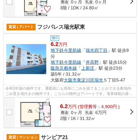
0ヶ月
0ヶ月
敷金
礼金
3階 / 1DK / 24.80㎡
フジパレス瑞光駅東
賃貸 | アパート
敷0
6.2
万円
地下鉄今里筋線
「
瑞光四丁目
」駅 徒歩9
分
地下鉄今里筋線
「
井高野
」駅 徒歩15分
阪急京都本線
「
上新庄
」駅 徒歩23分
築5年 / 31.32㎡
大阪府
大阪市東淀川区
瑞光
５丁目5-47
令和3年築の物件です。通勤前にも簡単にごみを捨てることができる敷地内
ごみ置き場付きの物件です。こちらの物件はアパートです。電車移動の多い
方に嬉しい駅から徒歩9分の物件です。...
6.2
万
円
(管理費等：4,900円 )
0ヶ月
6万円
敷金
礼金
2階 / 1K / 31.32㎡
サンピア21
賃貸 | マンション