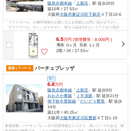
阪急京都本線
「
上新庄
」駅 徒歩20分
築10年 / 27.53㎡
大阪府
大阪市東淀川区
下新庄
４丁目10-6
「ラファヴール」の物件情報をお探しならお気軽にお問い合わせ下さい。
「ラファヴール」のここがイチオシ。駅から徒歩2分というアクセス良好な
駅近物件はいかがですか。こちらの物件は...
6.5
万
円
(管理費等：8,000円 )
0ヶ月
1ヶ月
敷金
礼金
2階 / 1K / 27.53㎡
パーチェブレッザ
賃貸 | アパート
敷0
6.8
万円
阪急京都本線
「
上新庄
」駅 徒歩9分
おおさか東線
「
ＪＲ淡路
」駅 徒歩21分
地下鉄今里筋線
「
だいどう豊里
」駅 徒歩
14分
築11年 / 40.25㎡
大阪府
大阪市東淀川区
豊新
４丁目1-10
新着情報：パーチェブレッザの空室情報ならコチラ。高いニーズのある、駅
徒歩9分の物件です。こちらの物件はアパートです。2駅利用できる場所にあ