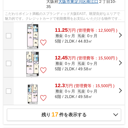
大阪府
大阪市東淀川区
南江口
２丁目10-
35
こだわりポイント満載のスプランディッド大阪EAST。眺望良好なエリアで
魅力的です。クレジットカードで初期費用をお支払いいただける物件です。
共用部には敷地内ごみ置き場・エレベー...
11.25
万
円
(管理費等：12,500円 )
0ヶ月
0ヶ月
敷金
礼金
5階 / 2LDK / 44.83㎡
12.45
万
円
(管理費等：15,500円 )
0ヶ月
0ヶ月
敷金
礼金
5階 / 2LDK / 49.58㎡
12.3
万
円
(管理費等：15,500円 )
0ヶ月
0ヶ月
敷金
礼金
6階 / 2LDK / 49.58㎡
17
残り
件を表示する