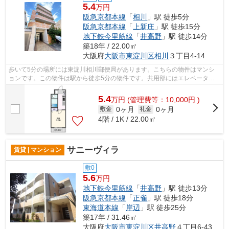
5.4
万円
阪急京都本線
「
相川
」駅 徒歩5分
阪急京都本線
「
上新庄
」駅 徒歩15分
地下鉄今里筋線
「
井高野
」駅 徒歩14分
築18年 / 22.00㎡
大阪府
大阪市東淀川区
相川
３丁目4-14
歩いて5分の場所には東淀川相川郵便局があります。こちらの物件はマンシ
ョンです。この物件は駅から徒歩5分の物件です。共用部にはエレベータ・
敷地内ごみ置き場などが備わっておりと...
5.4
万
円
(管理費等：10,000円 )
0ヶ月
0ヶ月
敷金
礼金
4階 / 1K / 22.00㎡
サニーヴィラ
賃貸 | マンション
敷0
5.6
万円
地下鉄今里筋線
「
井高野
」駅 徒歩13分
阪急京都本線
「
正雀
」駅 徒歩18分
東海道本線
「
岸辺
」駅 徒歩25分
築17年 / 31.46㎡
大阪府
大阪市東淀川区
井高野
４丁目6-43