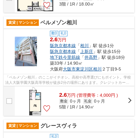
3階 / 1R / 18.00㎡
ベルメゾン相川
賃貸 | マンション
敷0
礼0
2.6
万円
阪急京都本線
「
相川
」駅 徒歩1分
阪急京都本線
「
上新庄
」駅 徒歩15分
地下鉄今里筋線
「
井高野
」駅 徒歩18分
築33年 / 14.90㎡
大阪府
大阪市東淀川区
相川
２丁目9-5
「ベルメゾン相川」のここがイチオシ。高校や高専選びにもポイント。学校
法人大阪学園大阪高等学校が徒歩2分の場所にあります。クレジットカード
で初期費用がお支払いいただけるので、...
2.6
万
円
(管理費等：4,000円 )
0ヶ月
0ヶ月
敷金
礼金
5階 / 1R / 14.90㎡
グレースヴィラ
賃貸 | マンション
礼0