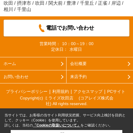
吹田
/
摂津市
/
吹田
/
関大前
/
豊津
/
千里丘
/
正雀
/
岸辺
/
相川
/
千里山
電話でお問い合わせ
営業時間：
10：00～19：00
定休日：
水曜日
ホーム
会社概要
お問い合わせ
来店予約
プライバシーポリシー
利用規約
アクセスマップ
PCサイト
Copyright(c) ミライズ吹田店 (コアレイズ株式会
社) All rights reserved.
当サイトでは、お客様の当サイト利用状況把握、サービス向上検討を目的と
して、クッキー（Cookie）を使用しています。
詳しくは、当社の
「Cookieの取扱いについて」
をご確認ください。