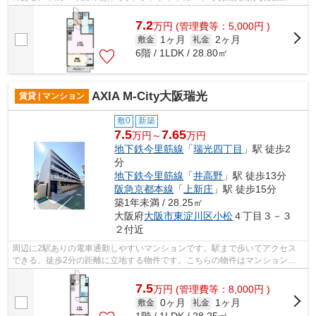
ただけるので、決済の手間が軽減でき...
7.2
万
円
(管理費等：5,000円 )
1ヶ月
2ヶ月
敷金
礼金
6階 / 1LDK / 28.80㎡
AXIA M-City大阪瑞光
賃貸 | マンション
敷0
新築
7.5
7.65
万円～
万円
地下鉄今里筋線
「
瑞光四丁目
」駅 徒歩2
分
地下鉄今里筋線
「
井高野
」駅 徒歩13分
阪急京都本線
「
上新庄
」駅 徒歩15分
築1年未満 / 28.25㎡
大阪府
大阪市東淀川区
小松
４丁目３－３
２付近
周辺に2駅ありの電車通勤しやすいマンションです。駅まで歩いてアクセス
できる、徒歩2分の距離に立地する物件です。こちらの物件はマンションで
す。自分好みの外観で選びたい方、鉄筋...
7.5
万
円
(管理費等：8,000円 )
0ヶ月
1ヶ月
敷金
礼金