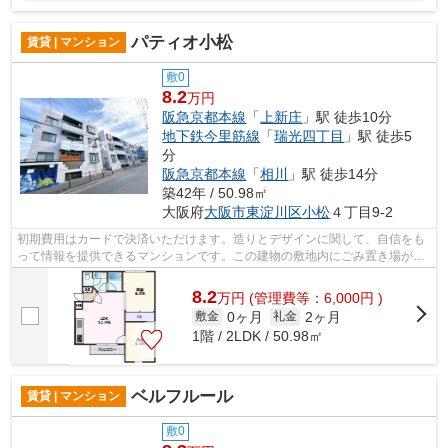
パティオ小松
賃貸 | マンション
敷0
8.2
万円
阪急京都本線
「
上新庄
」駅 徒歩10分
地下鉄今里筋線
「
瑞光四丁目
」駅 徒歩5
分
阪急京都本線
「
相川
」駅 徒歩14分
築42年 / 50.98㎡
大阪府
大阪市東淀川区
小松
４丁目9-2
初期費用はカードで決済いただけます。造りとデザインに関して、自信をも
って情報を提供できるマンションです。この建物の敷地内にごみ置き場があ
ります。耐火、耐震性の高い鉄筋コン...
8.2
万
円
(管理費等：6,000円 )
0ヶ月
2ヶ月
敷金
礼金
1階 / 2LDK / 50.98㎡
ベルフルール
賃貸 | マンション
敷0