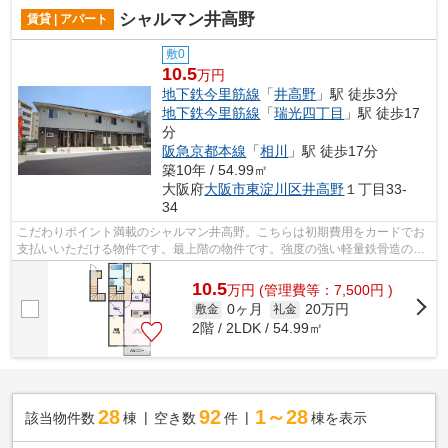
シャルマン井高野
賃貸 | アパート
敷0
10.5
万円
地下鉄今里筋線
「
井高野
」駅 徒歩3分
地下鉄今里筋線
「
瑞光四丁目
」駅 徒歩17
分
阪急京都本線
「
相川
」駅 徒歩17分
築10年 / 54.99㎡
大阪府
大阪市東淀川区
井高野
１丁目33-
34
こだわりポイント満載のシャルマン井高野。こちらは初期費用をカードでお
支払いいただける物件です。最上階の物件です。強度の強い軽量鉄骨造の物
件はこちらです。大阪市東淀川区で新...
10.5
万
円
(管理費等：7,500円 )
0ヶ月
20万円
敷金
礼金
2階 / 2LDK / 54.99㎡
28
92
1～28
該当物件数
棟
空き数
件
棟を表示