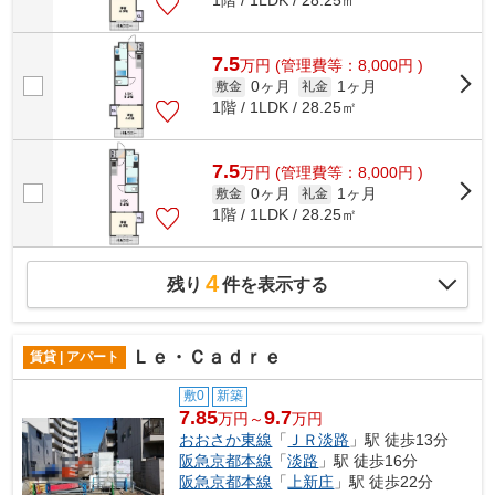
1階 / 1LDK / 28.25㎡
7.5
万
円
(管理費等：8,000円 )
0ヶ月
1ヶ月
敷金
礼金
1階 / 1LDK / 28.25㎡
7.5
万
円
(管理費等：8,000円 )
0ヶ月
1ヶ月
敷金
礼金
1階 / 1LDK / 28.25㎡
4
残り
件を表示する
Ｌｅ・Ｃａｄｒｅ
賃貸 | アパート
敷0
新築
7.85
9.7
万円～
万円
おおさか東線
「
ＪＲ淡路
」駅 徒歩13分
阪急京都本線
「
淡路
」駅 徒歩16分
阪急京都本線
「
上新庄
」駅 徒歩22分