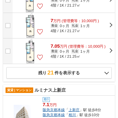
0ヶ月
1ヶ月
敷金
礼金
4階 / 1K / 21.27㎡
7
万
円
(管理費等：10,000円 )
0ヶ月
1ヶ月
敷金
礼金
4階 / 1K / 21.27㎡
7.05
万
円
(管理費等：10,000円 )
0ヶ月
1ヶ月
敷金
礼金
4階 / 1K / 21.25㎡
21
残り
件を表示する
ルミナス上新庄
賃貸 | マンション
敷0
7.1
万円
阪急京都本線
「
上新庄
」駅 徒歩8分
阪急京都本線
「
相川
」駅 徒歩10分