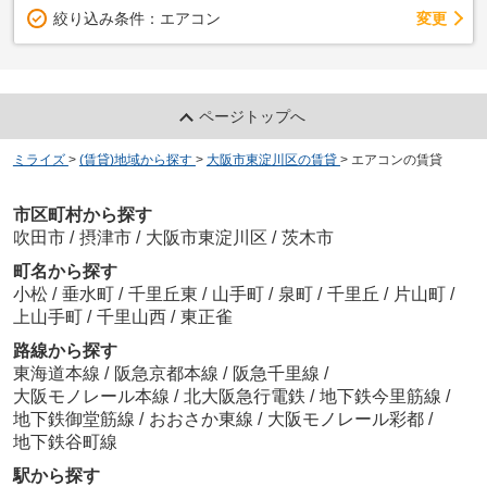
変更
絞り込み条件：
エアコン
ページトップへ
ミライズ
>
(賃貸)地域から探す
>
大阪市東淀川区の賃貸
>
エアコンの賃貸
市区町村から探す
吹田市
/
摂津市
/
大阪市東淀川区
/
茨木市
町名から探す
小松
/
垂水町
/
千里丘東
/
山手町
/
泉町
/
千里丘
/
片山町
/
上山手町
/
千里山西
/
東正雀
路線から探す
東海道本線
/
阪急京都本線
/
阪急千里線
/
大阪モノレール本線
/
北大阪急行電鉄
/
地下鉄今里筋線
/
地下鉄御堂筋線
/
おおさか東線
/
大阪モノレール彩都
/
地下鉄谷町線
駅から探す