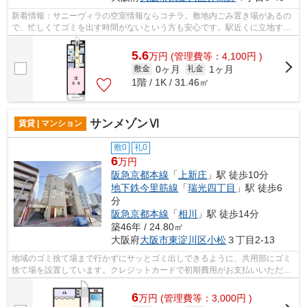
新着情報：サニーヴィラの空室情報ならコチラ。敷地内ごみ置き場があるの
で、忙しくてゴミを出す時間がないという方も安心です。駅近くに立地する
物件で、徒歩13分程でアクセスできま...
5.6
万
円
(管理費等：4,100円 )
0ヶ月
1ヶ月
敷金
礼金
1階 / 1K / 31.46㎡
サンメゾンⅥ
賃貸 | マンション
敷0
礼0
6
万円
阪急京都本線
「
上新庄
」駅 徒歩10分
地下鉄今里筋線
「
瑞光四丁目
」駅 徒歩6
分
阪急京都本線
「
相川
」駅 徒歩14分
築46年 / 24.80㎡
大阪府
大阪市東淀川区
小松
３丁目2-13
地域のゴミ捨て場まで行かずにサッとゴミ出しできるように、共用部にゴミ
捨て場を設置しています。クレジットカードで初期費用がお支払いいただけ
るので、決済の手間が軽減できます。...
6
万
円
(管理費等：3,000円 )