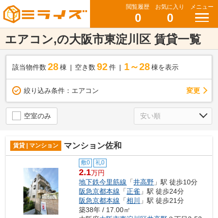
閲覧履歴
お気に入り
メニュー
0
0
エアコン,の大阪市東淀川区 賃貸一覧
28
92
1～28
該当物件数
棟
空き数
件
棟を表示
変更
絞り込み条件：
エアコン
空室のみ
マンション佐和
賃貸 | マンション
敷0
礼0
2.1
万円
地下鉄今里筋線
「
井高野
」駅 徒歩10分
阪急京都本線
「
正雀
」駅 徒歩24分
阪急京都本線
「
相川
」駅 徒歩21分
築38年 / 17.00㎡