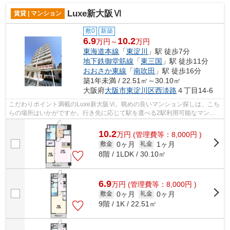
Luxe新大阪Ⅵ
賃貸 | マンション
敷0
新築
6.9
10.2
万円～
万円
東海道本線
「
東淀川
」駅 徒歩7分
地下鉄御堂筋線
「
東三国
」駅 徒歩11分
おおさか東線
「
南吹田
」駅 徒歩16分
築1年未満 / 22.51㎡～30.10㎡
大阪府
大阪市東淀川区
西淡路
４丁目14-6
こだわりポイント満載のLuxe新大阪Ⅵ。眺めの良いマンション探しは、こち
らの場所はいかがですか。行き先に応じて駅を選べる2駅利用可能なマンシ
ョンです。駅から徒歩7分のマンションで...
10.2
万
円
(管理費等：8,000円 )
0ヶ月
1ヶ月
敷金
礼金
8階 / 1LDK / 30.10㎡
6.9
万
円
(管理費等：8,000円 )
0ヶ月
0ヶ月
敷金
礼金
9階 / 1K / 22.51㎡