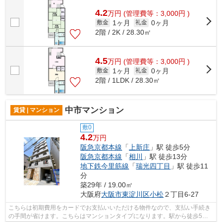
報や内見のご予約はミライズ吹田店までご...
4.2
万
円
(管理費等：3,000円 )
1ヶ月
0ヶ月
敷金
礼金
2階 / 2K / 28.30㎡
4.5
万
円
(管理費等：3,000円 )
1ヶ月
0ヶ月
敷金
礼金
2階 / 1LDK / 28.30㎡
中市マンション
賃貸 | マンション
敷0
4.2
万円
阪急京都本線
「
上新庄
」駅 徒歩5分
阪急京都本線
「
相川
」駅 徒歩13分
地下鉄今里筋線
「
瑞光四丁目
」駅 徒歩11
分
築29年 / 19.00㎡
大阪府
大阪市東淀川区
小松
２丁目6-27
こちらは初期費用をカードでお支払いいただける物件なので、支払い手続き
の手間が省けます。こちらはマンションタイプになります。駅から徒歩5分