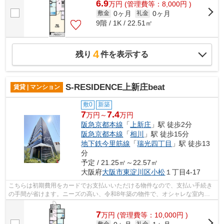
6.9
万
円
(管理費等：8,000円 )
0ヶ月
0ヶ月
敷金
礼金
9階 / 1K / 22.51㎡
4
残り
件を表示する
S-RESIDENCE上新庄beat
賃貸 | マンション
敷0
新築
7
7.4
万円～
万円
阪急京都本線
「
上新庄
」駅 徒歩2分
阪急京都本線
「
相川
」駅 徒歩15分
地下鉄今里筋線
「
瑞光四丁目
」駅 徒歩13
分
予定 / 21.25㎡～22.57㎡
大阪府
大阪市東淀川区
小松
１丁目4-17
こちらは初期費用をカードでお支払いいただける物件なので、支払い手続き
の手間が省けます。ニーズの高い、令和8年築の物件で、オシャレな室内が
魅力的。こちらの物件はマンションです...
7
万
円
(管理費等：10,000円 )