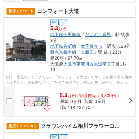
コンフォート大道
賃貸 | アパート
敷0
礼0
5.3
万円
地下鉄今里筋線
「
だいどう豊里
」駅 徒歩
9分
地下鉄谷町線
「
太子橋今市
」駅 徒歩23分
阪急京都本線
「
上新庄
」駅 徒歩23分
築20年 / 27.70㎡
大阪府
大阪市東淀川区
大道南
２丁目11-
13
ぜひ一度見ていただきたい、「コンフォート大道」です。ごみ置き場も用意
されており、通勤前などにごみ捨て可能です。幅広い層に好評な、駅から徒
歩9分に立地する物件です。高い信頼性...
5.3
万
円
(管理費等：3,300円 )
0ヶ月
0ヶ月
敷金
礼金
1階 / 1K / 27.70㎡
クラウンハイム相川フラワーコート
賃貸 | マンション
敷0
礼0