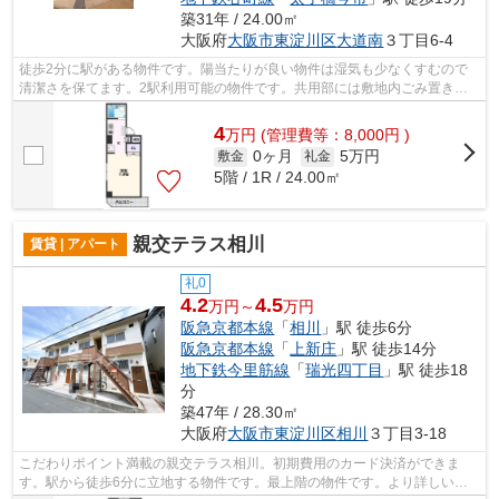
築31年 / 24.00㎡
大阪府
大阪市東淀川区
大道南
３丁目6-4
徒歩2分に駅がある物件です。陽当たりが良い物件は湿気も少なくすむので
清潔さを保てます。2駅利用可能の物件です。共用部には敷地内ごみ置き
場・エレベータなどが揃っております。遮...
4
万
円
(管理費等：8,000円 )
0ヶ月
5万円
敷金
礼金
5階 / 1R / 24.00㎡
親交テラス相川
賃貸 | アパート
礼0
4.2
4.5
万円～
万円
阪急京都本線
「
相川
」駅 徒歩6分
阪急京都本線
「
上新庄
」駅 徒歩14分
地下鉄今里筋線
「
瑞光四丁目
」駅 徒歩18
分
築47年 / 28.30㎡
大阪府
大阪市東淀川区
相川
３丁目3-18
こだわりポイント満載の親交テラス相川。初期費用のカード決済ができま
す。駅から徒歩6分に立地する物件です。最上階の物件です。より詳しい情