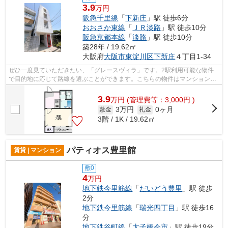
3.9
万円
阪急千里線
「
下新庄
」駅 徒歩6分
おおさか東線
「
ＪＲ淡路
」駅 徒歩10分
阪急京都本線
「
淡路
」駅 徒歩10分
築28年 / 19.62㎡
大阪府
大阪市東淀川区
下新庄
４丁目1-34
ぜひ一度見ていただきたい、「グレースヴィラ」です。2駅利用可能な物件
で目的地に応じて路線を選ぶことができます。こちらの物件はマンションで
す。広々とした空間を確保できるのが鉄...
3.9
万
円
(管理費等：3,000円 )
3万円
0ヶ月
敷金
礼金
3階 / 1K / 19.62㎡
パティオス豊里館
賃貸 | マンション
敷0
4
万円
地下鉄今里筋線
「
だいどう豊里
」駅 徒歩
2分
地下鉄今里筋線
「
瑞光四丁目
」駅 徒歩16
分
地下鉄谷町線
「
太子橋今市
」駅 徒歩19分