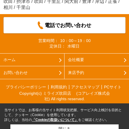
吹田
/
摂津市
/
吹田
/
千里丘
/
関大前
/
豊津
/
岸辺
/
正雀
/
相川
/
千里山
電話でお問い合わせ
営業時間：
10：00～19：00
定休日：
水曜日
ホーム
会社概要
お問い合わせ
来店予約
プライバシーポリシー
利用規約
アクセスマップ
PCサイト
Copyright(c) ミライズ吹田店 (コアレイズ株式会
社) All rights reserved.
当サイトでは、お客様の当サイト利用状況把握、サービス向上検討を目的と
して、クッキー（Cookie）を使用しています。
詳しくは、当社の
「Cookieの取扱いについて」
をご確認ください。
閉じる