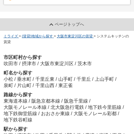
ページトップへ
ミライズ
>
(賃貸)地域から探す
>
大阪市東淀川区の賃貸
>
システムキッチンの
賃貸
市区町村から探す
吹田市
/
摂津市
/
大阪市東淀川区
/
茨木市
町名から探す
小松
/
垂水町
/
千里丘東
/
山手町
/
千里丘
/
上山手町
/
泉町
/
片山町
/
千里山西
/
東正雀
路線から探す
東海道本線
/
阪急京都本線
/
阪急千里線
/
大阪モノレール本線
/
北大阪急行電鉄
/
地下鉄今里筋線
/
地下鉄御堂筋線
/
おおさか東線
/
大阪モノレール彩都
/
地下鉄谷町線
駅から探す