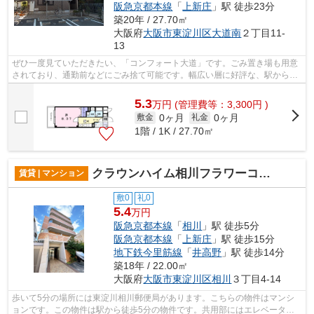
阪急京都本線
「
上新庄
」駅 徒歩23分
築20年 / 27.70㎡
大阪府
大阪市東淀川区
大道南
２丁目11-
13
ぜひ一度見ていただきたい、「コンフォート大道」です。ごみ置き場も用意
されており、通勤前などにごみ捨て可能です。幅広い層に好評な、駅から徒
歩9分に立地する物件です。高い信頼性...
5.3
万
円
(管理費等：3,300円 )
0ヶ月
0ヶ月
敷金
礼金
1階 / 1K / 27.70㎡
クラウンハイム相川フラワーコート
賃貸 | マンション
敷0
礼0
5.4
万円
阪急京都本線
「
相川
」駅 徒歩5分
阪急京都本線
「
上新庄
」駅 徒歩15分
地下鉄今里筋線
「
井高野
」駅 徒歩14分
築18年 / 22.00㎡
大阪府
大阪市東淀川区
相川
３丁目4-14
歩いて5分の場所には東淀川相川郵便局があります。こちらの物件はマンシ
ョンです。この物件は駅から徒歩5分の物件です。共用部にはエレベータ・