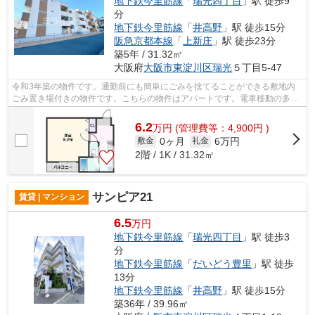
地下鉄今里筋線
「
瑞光四丁目
」駅 徒歩9
分
地下鉄今里筋線
「
井高野
」駅 徒歩15分
阪急京都本線
「
上新庄
」駅 徒歩23分
築5年 / 31.32㎡
大阪府
大阪市東淀川区
瑞光
５丁目5-47
令和3年築の物件です。通勤前にも簡単にごみを捨てることができる敷地内
ごみ置き場付きの物件です。こちらの物件はアパートです。電車移動の多い
方に嬉しい駅から徒歩9分の物件です。...
6.2
万
円
(管理費等：4,900円 )
0ヶ月
6万円
敷金
礼金
2階 / 1K / 31.32㎡
サンピア21
賃貸 | マンション
6.5
万円
地下鉄今里筋線
「
瑞光四丁目
」駅 徒歩3
分
地下鉄今里筋線
「
だいどう豊里
」駅 徒歩
13分
地下鉄今里筋線
「
井高野
」駅 徒歩15分
築36年 / 39.96㎡