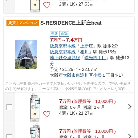
2階 / 1K / 27.53㎡
S-RESIDENCE上新庄beat
賃貸 | マンション
敷0
新築
7
7.4
万円～
万円
阪急京都本線
「
上新庄
」駅 徒歩2分
阪急京都本線
「
相川
」駅 徒歩15分
地下鉄今里筋線
「
瑞光四丁目
」駅 徒歩13
分
予定 / 21.25㎡～22.57㎡
大阪府
大阪市東淀川区
小松
１丁目4-17
こちらは初期費用をカードでお支払いいただける物件なので、支払い手続き
の手間が省けます。ニーズの高い、令和8年築の物件で、オシャレな室内が
魅力的。こちらの物件はマンションです...
7
万
円
(管理費等：10,000円 )
0ヶ月
1ヶ月
敷金
礼金
4階 / 1K / 21.27㎡
7
万
円
(管理費等：10,000円 )
0ヶ月
1ヶ月
敷金
礼金