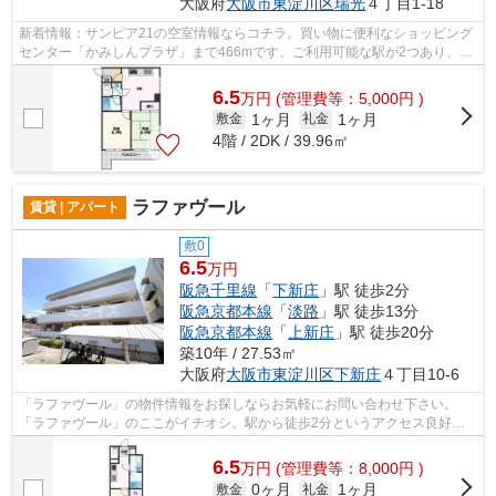
大阪府
大阪市東淀川区
瑞光
４丁目1-18
新着情報：サンピア21の空室情報ならコチラ。買い物に便利なショッピング
センター「かみしんプラザ」まで466mです。ご利用可能な駅が2つあり、行
き先に応じて乗車駅の使い分けができま...
6.5
万
円
(管理費等：5,000円 )
1ヶ月
1ヶ月
敷金
礼金
4階 / 2DK / 39.96㎡
ラファヴール
賃貸 | アパート
敷0
6.5
万円
阪急千里線
「
下新庄
」駅 徒歩2分
阪急京都本線
「
淡路
」駅 徒歩13分
阪急京都本線
「
上新庄
」駅 徒歩20分
築10年 / 27.53㎡
大阪府
大阪市東淀川区
下新庄
４丁目10-6
「ラファヴール」の物件情報をお探しならお気軽にお問い合わせ下さい。
「ラファヴール」のここがイチオシ。駅から徒歩2分というアクセス良好な
駅近物件はいかがですか。こちらの物件は...
6.5
万
円
(管理費等：8,000円 )
0ヶ月
1ヶ月
敷金
礼金