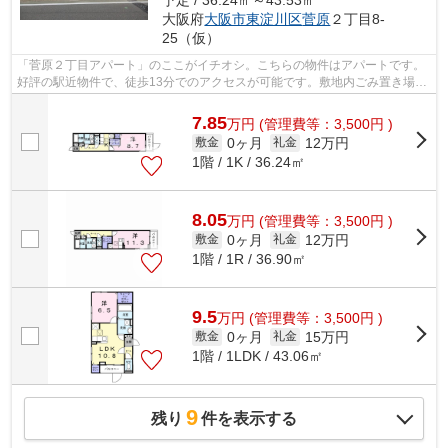
予定 / 36.24㎡～43.53㎡
大阪府
大阪市東淀川区
菅原
２丁目8-
25（仮）
「菅原２丁目アパート」のここがイチオシ。こちらの物件はアパートです。
好評の駅近物件で、徒歩13分でのアクセスが可能です。敷地内ごみ置き場が
あればごみをもって歩く距離も少なく...
7.85
万
円
(管理費等：3,500円 )
0ヶ月
12万円
敷金
礼金
1階 / 1K / 36.24㎡
8.05
万
円
(管理費等：3,500円 )
0ヶ月
12万円
敷金
礼金
1階 / 1R / 36.90㎡
9.5
万
円
(管理費等：3,500円 )
0ヶ月
15万円
敷金
礼金
1階 / 1LDK / 43.06㎡
9
残り
件を表示する