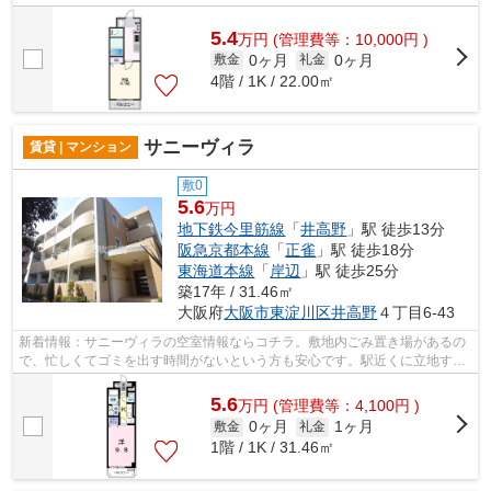
敷地内ごみ置き場などが備わっておりと...
5.4
万
円
(管理費等：10,000円 )
0ヶ月
0ヶ月
敷金
礼金
4階 / 1K / 22.00㎡
サニーヴィラ
賃貸 | マンション
敷0
5.6
万円
地下鉄今里筋線
「
井高野
」駅 徒歩13分
阪急京都本線
「
正雀
」駅 徒歩18分
東海道本線
「
岸辺
」駅 徒歩25分
築17年 / 31.46㎡
大阪府
大阪市東淀川区
井高野
４丁目6-43
新着情報：サニーヴィラの空室情報ならコチラ。敷地内ごみ置き場があるの
で、忙しくてゴミを出す時間がないという方も安心です。駅近くに立地する
物件で、徒歩13分程でアクセスできま...
5.6
万
円
(管理費等：4,100円 )
0ヶ月
1ヶ月
敷金
礼金
1階 / 1K / 31.46㎡