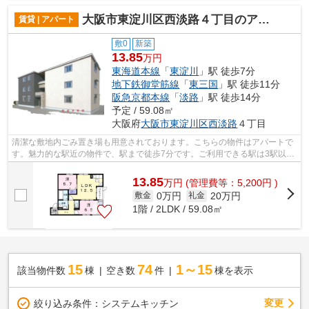
大阪市東淀川区西淡路４丁目のアパート
賃貸 | アパート
敷0
新築
13.85
万円
東海道本線
「
東淀川
」駅 徒歩7分
地下鉄御堂筋線
「
東三国
」駅 徒歩11分
阪急京都本線
「
淡路
」駅 徒歩14分
予定 / 59.08㎡
大阪府
大阪市東淀川区
西淡路
４丁目
清潔な敷地内ごみ置き場も用意されております。こちらの物件はアパートで
す。魅力的な駅近の物件で、駅まで徒歩7分です。ご利用できる駅は3駅以上
あり、アクセスの良い立地です。ミラ...
13.85
万
円
(管理費等：5,200円 )
0万円
20万円
敷金
礼金
1階 / 2LDK / 59.08㎡
15
74
1～15
該当物件数
棟
空き数
件
棟を表示
変更
絞り込み条件：
システムキッチン