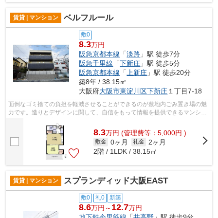
ベルフルール
賃貸 | マンション
敷0
8.3
万円
阪急京都本線
「
淡路
」駅 徒歩7分
阪急千里線
「
下新庄
」駅 徒歩5分
阪急京都本線
「
上新庄
」駅 徒歩20分
築8年 / 38.15㎡
大阪府
大阪市東淀川区
下新庄
１丁目7-18
面倒なゴミ捨ての負担を軽減させることができるのが敷地内ごみ置き場の魅
力です。造りとデザインに関して、自信をもって情報を提供できるマンショ
ンです。目的に応じて駅を選べること...
8.3
万
円
(管理費等：5,000円 )
0ヶ月
2ヶ月
敷金
礼金
2階 / 1LDK / 38.15㎡
スプランディッド大阪EAST
賃貸 | マンション
敷0
礼0
新築
8.6
12.7
万円～
万円
地下鉄今里筋線
「
井高野
」駅 徒歩9分