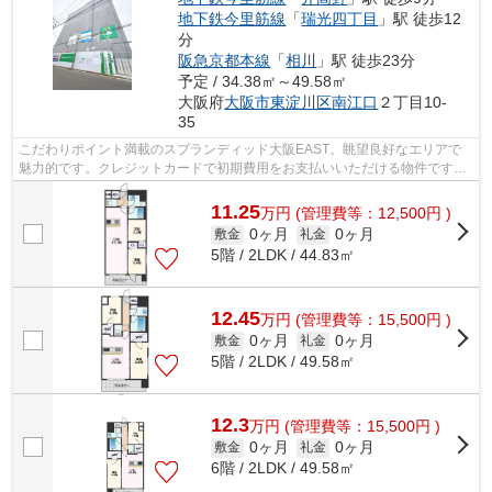
地下鉄今里筋線
「
瑞光四丁目
」駅 徒歩12
分
阪急京都本線
「
相川
」駅 徒歩23分
予定 / 34.38㎡～49.58㎡
大阪府
大阪市東淀川区
南江口
２丁目10-
35
こだわりポイント満載のスプランディッド大阪EAST。眺望良好なエリアで
魅力的です。クレジットカードで初期費用をお支払いいただける物件です。
共用部には敷地内ごみ置き場・エレベー...
11.25
万
円
(管理費等：12,500円 )
0ヶ月
0ヶ月
敷金
礼金
5階 / 2LDK / 44.83㎡
12.45
万
円
(管理費等：15,500円 )
0ヶ月
0ヶ月
敷金
礼金
5階 / 2LDK / 49.58㎡
12.3
万
円
(管理費等：15,500円 )
0ヶ月
0ヶ月
敷金
礼金
6階 / 2LDK / 49.58㎡