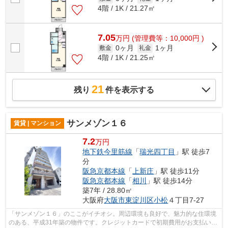
4階 / 1K / 21.27㎡
7.05
万
円
(管理費等：10,000円 )
0ヶ月
1ヶ月
敷金
礼金
4階 / 1K / 21.25㎡
21
残り
件を表示する
サンメゾン１６
賃貸 | マンション
7.2
万円
地下鉄今里筋線
「
瑞光四丁目
」駅 徒歩7
分
阪急京都本線
「
上新庄
」駅 徒歩11分
阪急京都本線
「
相川
」駅 徒歩14分
築7年 / 28.80㎡
大阪府
大阪市東淀川区
小松
４丁目7-27
「サンメゾン１６」のここがイチオシ。周辺環境も良好で、魅力的な住環境
のある、平成31年築の物件です。クレジットカードで初期費用がお支払いい