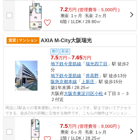
ただけるので、決済の手間が軽減でき...
7.2
万
円
(管理費等：5,000円 )
1ヶ月
2ヶ月
敷金
礼金
6階 / 1LDK / 28.80㎡
AXIA M-City大阪瑞光
賃貸 | マンション
敷0
新築
7.5
7.65
万円～
万円
地下鉄今里筋線
「
瑞光四丁目
」駅 徒歩2
分
地下鉄今里筋線
「
井高野
」駅 徒歩13分
阪急京都本線
「
上新庄
」駅 徒歩15分
築1年未満 / 28.25㎡
大阪府
大阪市東淀川区
小松
４丁目３－３
２付近
周辺に2駅ありの電車通勤しやすいマンションです。駅まで歩いてアクセス
できる、徒歩2分の距離に立地する物件です。こちらの物件はマンションで
す。自分好みの外観で選びたい方、鉄筋...
7.5
万
円
(管理費等：8,000円 )
0ヶ月
1ヶ月
敷金
礼金
1階 / 1LDK / 28.25㎡