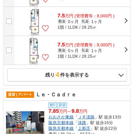
7.5
万
円
(管理費等：8,000円 )
0ヶ月
1ヶ月
敷金
礼金
1階 / 1LDK / 28.25㎡
7.5
万
円
(管理費等：8,000円 )
0ヶ月
1ヶ月
敷金
礼金
1階 / 1LDK / 28.25㎡
4
残り
件を表示する
Ｌｅ・Ｃａｄｒｅ
賃貸 | アパート
敷0
新築
7.85
9.8
万円～
万円
おおさか東線
「
ＪＲ淡路
」駅 徒歩13分
阪急京都本線
「
淡路
」駅 徒歩16分
阪急京都本線
「
上新庄
」駅 徒歩22分