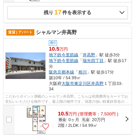
17
残り
件を表示する
シャルマン井高野
賃貸 | アパート
敷0
10.5
万円
地下鉄今里筋線
「
井高野
」駅 徒歩3分
地下鉄今里筋線
「
瑞光四丁目
」駅 徒歩17
分
阪急京都本線
「
相川
」駅 徒歩17分
築10年 / 54.99㎡
大阪府
大阪市東淀川区
井高野
１丁目33-
34
こだわりポイント満載のシャルマン井高野。こちらは初期費用をカードでお
支払いいただける物件です。最上階の物件です。強度の強い軽量鉄骨造の物
件はこちらです。大阪市東淀川区で新...
10.5
万
円
(管理費等：7,500円 )
0ヶ月
20万円
敷金
礼金
2階 / 2LDK / 54.99㎡