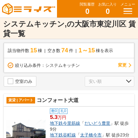
閲覧履歴
お気に入り
メニュー
0
0
システムキッチン,の大阪市東淀川区 賃
貸一覧
15
74
1～15
該当物件数
棟
空き数
件
棟を表示
変更
絞り込み条件：
システムキッチン
空室のみ
コンフォート大道
賃貸 | アパート
敷0
礼0
5.3
万円
地下鉄今里筋線
「
だいどう豊里
」駅 徒歩
9分
地下鉄谷町線
「
太子橋今市
」駅 徒歩23分