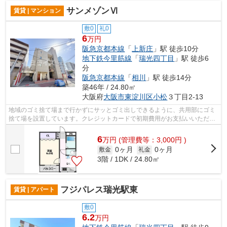
サンメゾンⅥ
賃貸 | マンション
敷0
礼0
6
万円
阪急京都本線
「
上新庄
」駅 徒歩10分
地下鉄今里筋線
「
瑞光四丁目
」駅 徒歩6
分
阪急京都本線
「
相川
」駅 徒歩14分
築46年 / 24.80㎡
大阪府
大阪市東淀川区
小松
３丁目2-13
地域のゴミ捨て場まで行かずにサッとゴミ出しできるように、共用部にゴミ
捨て場を設置しています。クレジットカードで初期費用がお支払いいただけ
るので、決済の手間が軽減できます。...
6
万
円
(管理費等：3,000円 )
0ヶ月
0ヶ月
敷金
礼金
3階 / 1DK / 24.80㎡
フジパレス瑞光駅東
賃貸 | アパート
敷0
6.2
万円