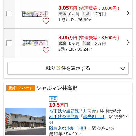
8.05
万
円
(管理費等：3,500円 )
0ヶ月
12万円
敷金
礼金
1階 / 1R / 36.90㎡
8.05
万
円
(管理費等：3,500円 )
0ヶ月
12万円
敷金
礼金
2階 / 1K / 36.24㎡
3
残り
件を表示する
シャルマン井高野
賃貸 | アパート
敷0
10.5
万円
地下鉄今里筋線
「
井高野
」駅 徒歩3分
地下鉄今里筋線
「
瑞光四丁目
」駅 徒歩17
分
阪急京都本線
「
相川
」駅 徒歩17分
築10年 / 54.99㎡