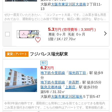
大阪府
大阪市東淀川区
大道南
２丁目11-
13
ぜひ一度見ていただきたい、「コンフォート大道」です。ごみ置き場も用意
されており、通勤前などにごみ捨て可能です。幅広い層に好評な、駅から徒
歩9分に立地する物件です。高い信頼性...
5.3
万
円
(管理費等：3,300円 )
0ヶ月
0ヶ月
敷金
礼金
1階 / 1K / 27.70㎡
フジパレス瑞光駅東
賃貸 | アパート
敷0
6.2
万円
地下鉄今里筋線
「
瑞光四丁目
」駅 徒歩9
分
地下鉄今里筋線
「
井高野
」駅 徒歩15分
阪急京都本線
「
上新庄
」駅 徒歩23分
築5年 / 31.32㎡
大阪府
大阪市東淀川区
瑞光
５丁目5-47
令和3年築の物件です。通勤前にも簡単にごみを捨てることができる敷地内
ごみ置き場付きの物件です。こちらの物件はアパートです。電車移動の多い
方に嬉しい駅から徒歩9分の物件です。...