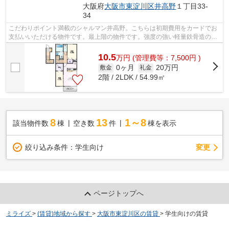
大阪府
大阪市東淀川区
井高野
１丁目33-
34
こだわりポイント満載のシャルマン井高野。こちらは初期費用をカードでお
支払いいただける物件です。最上階の物件です。強度の強い軽量鉄骨造の物
件はこちらです。大阪市東淀川区で新...
10.5
万
円
(管理費等：7,500円 )
0ヶ月
20万円
敷金
礼金
2階 / 2LDK / 54.99㎡
8
13
1～8
該当物件数
棟
空き数
件
棟を表示
変更
絞り込み条件：
学生向け
ページトップへ
ミライズ
>
(賃貸)地域から探す
>
大阪市東淀川区の賃貸
>
学生向けの賃貸