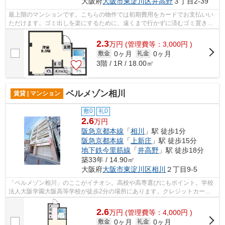
大阪府
大阪市東淀川区
井高野
３丁目2-39
最上階のマンションです。こちらの物件では初期費用をカードでお支払いい
ただけます。ゴミ出しを楽にするために、遠くまで行かずに済むゴミ置き場
を共用部に設置しています。揺れに強...
2.3
万
円
(管理費等：3,000円 )
0ヶ月
0ヶ月
敷金
礼金
3階 / 1R / 18.00㎡
ベルメゾン相川
賃貸 | マンション
敷0
礼0
2.6
万円
阪急京都本線
「
相川
」駅 徒歩1分
阪急京都本線
「
上新庄
」駅 徒歩15分
地下鉄今里筋線
「
井高野
」駅 徒歩18分
築33年 / 14.90㎡
大阪府
大阪市東淀川区
相川
２丁目9-5
「ベルメゾン相川」のここがイチオシ。高校や高専選びにもポイント。学校
法人大阪学園大阪高等学校が徒歩2分の場所にあります。クレジットカード
で初期費用がお支払いいただけるので、...
2.6
万
円
(管理費等：4,000円 )
0ヶ月
0ヶ月
敷金
礼金