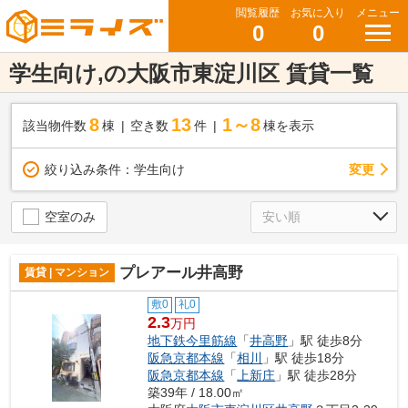
閲覧履歴
お気に入り
メニュー
0
0
学生向け,の大阪市東淀川区 賃貸一覧
8
13
1～8
該当物件数
棟
空き数
件
棟を表示
変更
絞り込み条件：
学生向け
空室のみ
プレアール井高野
賃貸 | マンション
敷0
礼0
2.3
万円
地下鉄今里筋線
「
井高野
」駅 徒歩8分
阪急京都本線
「
相川
」駅 徒歩18分
阪急京都本線
「
上新庄
」駅 徒歩28分
築39年 / 18.00㎡