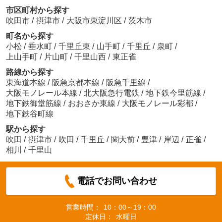
市区町村から探す
吹田市
/
摂津市
/
大阪市東淀川区
/
茨木市
町名から探す
小松
/
垂水町
/
千里丘東
/
山手町
/
千里丘
/
泉町
/
上山手町
/
片山町
/
千里山西
/
東正雀
路線から探す
東海道本線
/
阪急京都本線
/
阪急千里線
/
大阪モノレール本線
/
北大阪急行電鉄
/
地下鉄今里筋線
/
地下鉄御堂筋線
/
おおさか東線
/
大阪モノレール彩都
/
地下鉄谷町線
駅から探す
吹田
/
摂津市
/
吹田
/
千里丘
/
関大前
/
豊津
/
岸辺
/
正雀
/
相川
/
千里山
電話でお問い合わせ
営業時間：
10：00～19：00
定休日：
水曜日