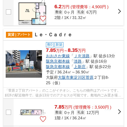
6.2
万
円
(管理費等：4,900円 )
0ヶ月
6万円
敷金
礼金
2階 / 1K / 31.32㎡
Ｌｅ・Ｃａｄｒｅ
賃貸 | アパート
敷0
新築
7.85
8.35
万円～
万円
おおさか東線
「
ＪＲ淡路
」駅 徒歩13分
阪急京都本線
「
淡路
」駅 徒歩16分
阪急京都本線
「
上新庄
」駅 徒歩22分
予定 / 36.24㎡～36.90㎡
大阪府
大阪市東淀川区
菅原
２丁目8-
25（仮）
「菅原２丁目アパート」のここがイチオシ。こちらの物件はアパートです。
好評の駅近物件で、徒歩13分でのアクセスが可能です。敷地内ごみ置き場が
あればごみをもって歩く距離も少なく...
7.85
万
円
(管理費等：3,500円 )
0ヶ月
12万円
敷金
礼金
1階 / 1K / 36.24㎡