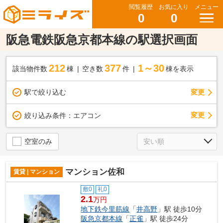
閲覧履歴
お気に入り
メニュー
0
0
阪急電鉄阪急京都本線の駅選択画面
212
377
1～30
該当物件数
棟
空き数
件
棟を表示
駅で絞り込む
変更
変更
絞り込み条件：
エアコン
空室のみ
マンション佐和
賃貸 | マンション
敷0
礼0
2.1
万円
地下鉄今里筋線
「
井高野
」駅 徒歩10分
阪急京都本線
「
正雀
」駅 徒歩24分