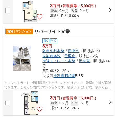
3
万
円
(管理費等：5,000円 )
0ヶ月
0ヶ月
敷金
礼金
3階 / 1R / 16.00㎡
リバーサイド光栄
賃貸 | マンション
敷0
礼0
3
万円
阪急京都本線
「
摂津市
」駅 徒歩8分
東海道本線
「
千里丘
」駅 徒歩12分
大阪モノレール本線
「
沢良宜
」駅 徒歩14
分
築51年 / 21.20㎡
大阪府
摂津市
昭和園
5-35
クレジットカードで初期費用がお支払いいただけるので、決済の手間が軽減
できます。こちらの物件はマンションです。幅広い層に好評な、駅から徒歩
8分に立地する物件です。遮音性も高い...
3
万
円
(管理費等：5,000円 )
0ヶ月
0ヶ月
敷金
礼金
1階 / 1R / 21.20㎡