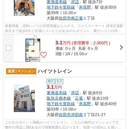
東海道本線
「
岸辺
」駅 徒歩7分
地下鉄今里筋線
「
井高野
」駅 徒歩30分
築39年 / 15.00㎡
大阪府
吹田市
南正雀
１丁目
新着情報：清和ハイツの空室情報ならコチラ。ファミリーマート 摂津正雀駅
前店まで徒歩6分と近場にコンビニがあるのもポイント。重たいゴミの持ち
運びがしやすく、敷地内にごみ置き場...
3.1
万
円
(管理費等：2,000円 )
0ヶ月
0ヶ月
敷金
礼金
3階 / 1R / 15.00㎡
ハイツトレイン
賃貸 | マンション
敷0
礼0
3.1
万円
東海道本線
「
岸辺
」駅 徒歩5分
阪急京都本線
「
正雀
」駅 徒歩13分
地下鉄今里筋線
「
井高野
」駅 徒歩40分
築33年 / 15.00㎡
大阪府
吹田市
岸部南
２丁目21-27
こだわりポイント満載のハイツトレイン。こちらの物件はマンションです。
物件の周辺に2駅あるので移動範囲も広がります。地震への揺れにも強い鉄