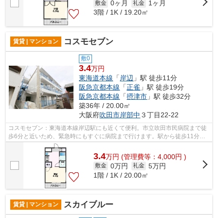
0ヶ月
1ヶ月
敷金
礼金
3階 / 1K / 19.20㎡
コスモセブン
賃貸 | マンション
敷0
3.4
万円
東海道本線
「
岸辺
」駅 徒歩11分
阪急京都本線
「
正雀
」駅 徒歩19分
阪急京都本線
「
摂津市
」駅 徒歩32分
築36年 / 20.00㎡
大阪府
吹田市
岸部中
３丁目22-22
コスモセブン：東海道本線岸辺駅にも近くて便利。市立吹田市民病院まで徒
歩6分と近いため、緊急時にもすぐに病院まで行けます。駅から徒歩11分の
ところにある物件はいかがでしょうか。...
3.4
万
円
(管理費等：4,000円 )
0万円
5万円
敷金
礼金
1階 / 1K / 20.00㎡
スカイブルー
賃貸 | マンション