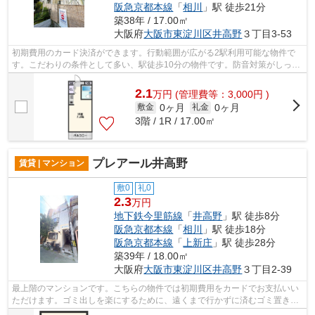
阪急京都本線
「
相川
」駅 徒歩21分
築38年 / 17.00㎡
大阪府
大阪市東淀川区
井高野
３丁目3-53
初期費用のカード決済ができます。行動範囲が広がる2駅利用可能な物件で
す。こだわりの条件として多い、駅徒歩10分の物件です。防音対策がしっか
りとした、軽量気泡コンクリートを使っ...
2.1
万
円
(管理費等：3,000円 )
0ヶ月
0ヶ月
敷金
礼金
3階 / 1R / 17.00㎡
プレアール井高野
賃貸 | マンション
敷0
礼0
2.3
万円
地下鉄今里筋線
「
井高野
」駅 徒歩8分
阪急京都本線
「
相川
」駅 徒歩18分
阪急京都本線
「
上新庄
」駅 徒歩28分
築39年 / 18.00㎡
大阪府
大阪市東淀川区
井高野
３丁目2-39
最上階のマンションです。こちらの物件では初期費用をカードでお支払いい
ただけます。ゴミ出しを楽にするために、遠くまで行かずに済むゴミ置き場
を共用部に設置しています。揺れに強...