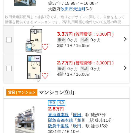
築37年 / 15.95㎡～16.08㎡
大阪府
吹田市
天道町
5-3
吹田天道郵便局まで徒歩1分です。造りとデザインに関して、自信をもって
情報を提供できるマンションです。2駅利用可能な物件なので交通の利便性
が良いのが魅力です。鉄骨造なので、間...
3.3
万
円
(管理費等：3,000円 )
0ヶ月
0ヶ月
敷金
礼金
3階 / 1R / 15.95㎡
2.7
万
円
(管理費等：3,000円 )
0ヶ月
0ヶ月
敷金
礼金
4階 / 1R / 16.08㎡
マンション立山
賃貸 | マンション
敷0
礼0
2.8
万円
東海道本線
「
吹田
」駅 徒歩7分
阪急京都本線
「
相川
」駅 徒歩11分
阪急千里線
「
吹田
」駅 徒歩15分
築31年 / 16.10㎡