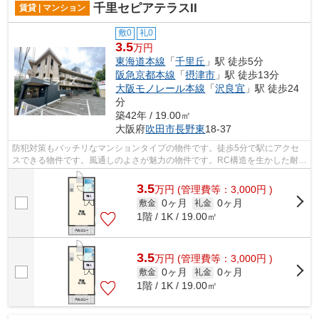
千里セピアテラスII
賃貸 | マンション
敷0
礼0
3.5
万円
東海道本線
「
千里丘
」駅 徒歩5分
阪急京都本線
「
摂津市
」駅 徒歩13分
大阪モノレール本線
「
沢良宜
」駅 徒歩24
分
築42年 / 19.00㎡
大阪府
吹田市
長野東
18-37
防犯対策もバッチリなマンションタイプの物件です。徒歩5分で駅にアクセ
スできる物件です。風通しのよさが魅力の物件です。RC構造を生かした耐
火、耐震、防音の物件。ミライズ吹田店で...
3.5
万
円
(管理費等：3,000円 )
0ヶ月
0ヶ月
敷金
礼金
1階 / 1K / 19.00㎡
3.5
万
円
(管理費等：3,000円 )
0ヶ月
0ヶ月
敷金
礼金
1階 / 1K / 19.00㎡