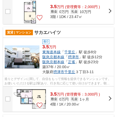
場がある物件です。鉄骨造の物件です。...
3.5
万
円
(管理費等：2,000円 )
0万円
10万円
敷金
礼金
3階 / 1DK / 23.47㎡
サカエハイツ
賃貸 | マンション
敷0
3.5
万円
東海道本線
「
千里丘
」駅 徒歩8分
阪急京都本線
「
摂津市
」駅 徒歩12分
阪急京都本線
「
正雀
」駅 徒歩23分
築37年 / 20.00㎡
大阪府
摂津市
千里丘
３丁目3-11
造りとデザインに関して、自信をもって情報を提供できるマンションです。
お使いいただける駅は2駅あり、行き先に応じて使い分けができます。朝に
慌てることなく行動するために駅から徒...
3.5
万
円
(管理費等：3,000円 )
0万円
1ヶ月
敷金
礼金
4階 / 1K / 20.00㎡