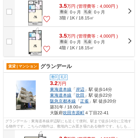
3.5
万
円
(管理費等：4,000円 )
0ヶ月
0ヶ月
敷金
礼金
3階 / 1K / 18.15㎡
3.5
万
円
(管理費等：4,000円 )
0ヶ月
0ヶ月
敷金
礼金
4階 / 1K / 18.15㎡
グランデール
賃貸 | マンション
敷0
礼0
3.2
万円
東海道本線
「
岸辺
」駅 徒歩14分
東海道本線
「
吹田
」駅 徒歩22分
阪急京都本線
「
正雀
」駅 徒歩20分
築31年 / 18.00㎡
大阪府
吹田市
原町
４丁目22-41
グランデール：東海道本線岸辺駅にも近くて便利。駅まで徒歩14分に立地す
る物件です。こちらの物件は、敷地内ごみ置き場のある物件です。もしもの
ときの地震にも心強い鉄骨造物件。ミ...