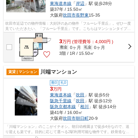
東海道本線
「
岸辺
」駅 徒歩28分
築37年 / 15.50㎡
大阪府
吹田市
長野東
15-35
吹田市近辺での物件情報：大好評のあの物件「フルーレ千里丘」。ぜひ一度
見ていただきたい、「フルーレ千里丘」です。こちらはマンションタイプに
なります。耐火、耐震性の高い鉄筋コ...
3
万
円
(管理費等：4,000円 )
0ヶ月
0ヶ月
敷金
礼金
3階 / 1R / 15.50㎡
川端マンション
賃貸 | マンション
敷0
礼0
3
万円
東海道本線
「
吹田
」駅 徒歩5分
阪急千里線
「
吹田
」駅 徒歩12分
阪急京都本線
「
相川
」駅 徒歩14分
築41年 / 16.00㎡
大阪府
吹田市
朝日町
20-9
「川端マンション」のここがイチオシ。朝日幼稚園まで徒歩4分なので、送
り迎えも楽です。目的に応じて選べる2駅利用可能な物件です。鉄骨造な
ら、耐久性や耐震性が高いので住んでで安...