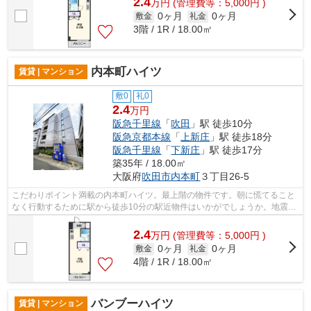
2.4
万
円
(管理費等：5,000円 )
0ヶ月
0ヶ月
敷金
礼金
3階 / 1R / 18.00㎡
内本町ハイツ
賃貸 | マンション
敷0
礼0
2.4
万円
阪急千里線
「
吹田
」駅 徒歩10分
阪急京都本線
「
上新庄
」駅 徒歩18分
阪急千里線
「
下新庄
」駅 徒歩17分
築35年 / 18.00㎡
大阪府
吹田市
内本町
３丁目26-5
こだわりポイント満載の内本町ハイツ。最上階の物件です。朝に慌てること
なく行動するために駅から徒歩10分の駅近物件はいかがでしょうか。地震へ
の揺れにも強い鉄骨造の魅力。ご自身...
2.4
万
円
(管理費等：5,000円 )
0ヶ月
0ヶ月
敷金
礼金
4階 / 1R / 18.00㎡
バンブーハイツ
賃貸 | マンション