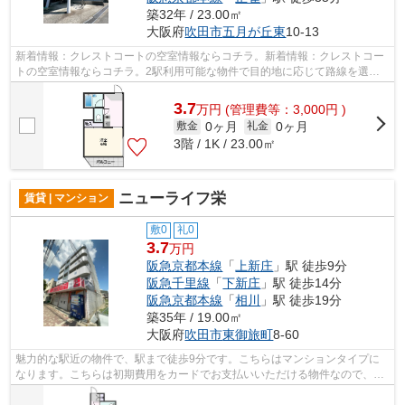
築32年 / 23.00㎡
大阪府
吹田市
五月が丘東
10-13
新着情報：クレストコートの空室情報ならコチラ。新着情報：クレストコー
トの空室情報ならコチラ。2駅利用可能な物件で目的地に応じて路線を選ぶ
ことができます。安全面を気にする方、...
3.7
万
円
(管理費等：3,000円 )
0ヶ月
0ヶ月
敷金
礼金
3階 / 1K / 23.00㎡
ニューライフ栄
賃貸 | マンション
敷0
礼0
3.7
万円
阪急京都本線
「
上新庄
」駅 徒歩9分
阪急千里線
「
下新庄
」駅 徒歩14分
阪急京都本線
「
相川
」駅 徒歩19分
築35年 / 19.00㎡
大阪府
吹田市
東御旅町
8-60
魅力的な駅近の物件で、駅まで徒歩9分です。こちらはマンションタイプに
なります。こちらは初期費用をカードでお支払いいただける物件なので、支
払い手続きの手間が省けます。共用部に...