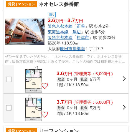
ネオセレス参番館
賃貸 | マンション
敷0
3.6
3.7
万円～
万円
阪急京都本線
「
正雀
」駅 徒歩2分
東海道本線
「
岸辺
」駅 徒歩5分
阪急京都本線
「
摂津市
」駅 徒歩23分
築28年 / 18.50㎡
大阪府
吹田市
岸部南
１丁目7-7
ぜひ一度見ていただきたい、「ネオセレス参番館」です。ネオセレス参番
館：阪急京都本線正雀駅にも近くて便利。こちらの物件では初期費用をカー
ドでお支払いいただけます。強度、耐震...
3.6
万
円
(管理費等：6,000円 )
0ヶ月
5万円
敷金
礼金
1階 / 1K / 18.50㎡
3.7
万
円
(管理費等：6,000円 )
0ヶ月
5万円
敷金
礼金
2階 / 1K / 18.50㎡
リーフマンション
賃貸 | マンション