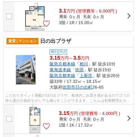
骨造の魅力。より詳しい情報や内見のご...
3.1
万
円
(管理費等：6,000円 )
0ヶ月
0ヶ月
敷金
礼金
3階 / 1R / 15.00㎡
日の出プラザ
賃貸 | マンション
敷0
礼0
3.15
3.5
万円～
万円
阪急京都本線
「
相川
」駅 徒歩10分
東海道本線
「
吹田
」駅 徒歩15分
阪急京都本線
「
上新庄
」駅 徒歩26分
築33年 / 17.32㎡～18.15㎡
大阪府
吹田市
日の出町
26-65
こだわりポイント満載の日の出プラザ。敷地内ごみ置き場があるのでゴミの
持ち運びの負担を少しでも減らすことができます。こちらは初期費用をカー
ドでお支払いいただける物件なので、...
3.15
万
円
(管理費等：4,000円 )
0ヶ月
0ヶ月
敷金
礼金
1階 / 1K / 17.32㎡