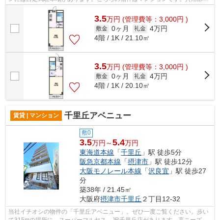
は敷地内ごみ置き場・エレベータなど...
3.5
万
円
(管理費等：3,000円 )
0ヶ月
4万円
敷金
礼金
4階 / 1K / 21.10㎡
3.5
万
円
(管理費等：3,000円 )
0ヶ月
4万円
敷金
礼金
4階 / 1K / 20.10㎡
千里丘アベニュー
賃貸 | マンション
敷0
3.5
5.4
万円～
万円
東海道本線
「
千里丘
」駅 徒歩5分
阪急京都本線
「
摂津市
」駅 徒歩12分
大阪モノレール本線
「
沢良宜
」駅 徒歩27
分
築38年 / 21.45㎡
大阪府
摂津市
千里丘
２丁目12-32
当社イチオシの物件の「千里丘アベニュー」。ぜひ一度ご覧ください。歩い