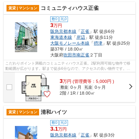
コミュニティハウス正雀
賃貸 | マンション
敷0
礼0
3
万円
阪急京都本線
「
正雀
」駅 徒歩6分
東海道本線
「
岸辺
」駅 徒歩11分
大阪モノレール本線
「
摂津
」駅 徒歩25分
築37年 / 18.00㎡
大阪府
吹田市
南正雀
２丁目
こだわりポイント満載のコミュニティハウス正雀。2駅利用可能な物件で移
動範囲が広がります。駅まで徒歩6分なので、アクセスの良い物件です。遮
音性も高いRC構造の物件。より多くの不...
3
万
円
(管理費等：5,000円 )
0ヶ月
0ヶ月
敷金
礼金
2階 / 1R / 18.00㎡
清和ハイツ
賃貸 | マンション
敷0
礼0
3.1
万円
阪急京都本線
「
正雀
」駅 徒歩3分