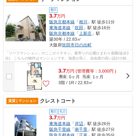
敷0
3.7
万円
阪急京都本線
「
相川
」駅 徒歩11分
東海道本線
「
吹田
」駅 徒歩16分
阪急京都本線
「
上新庄
」駅
築30年 / 22.83㎡
大阪府
吹田市
日の出町
「リーフマンション」のここがイチオシ。最寄りの公園ひまわり遊園(徒歩3
分)。こちらの物件はマンションです。強度が高く、自由度の高い設計の鉄骨
造マンション。吹田市で新しい住環境...
3.7
万
円
(管理費等：3,000円 )
0ヶ月
1ヶ月
敷金
礼金
3階 / 1R / 22.83㎡
クレストコート
賃貸 | マンション
敷0
礼0
3.7
万円
東海道本線
「
岸辺
」駅 徒歩26分
阪急千里線
「
南千里
」駅 徒歩27分
阪急京都本線
「
正雀
」駅 徒歩35分