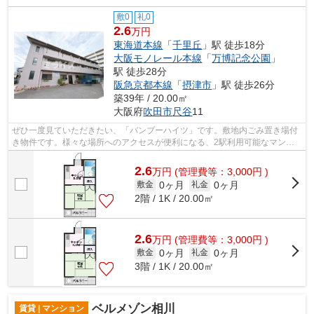
敷0
礼0
2.6
万円
東海道本線
「
千里丘
」駅 徒歩18分
大阪モノレール本線
「
万博記念公園
」
駅 徒歩28分
阪急京都本線
「
摂津市
」駅 徒歩26分
築39年 / 20.00㎡
大阪府
吹田市
尺谷
11
ぜひ一度見ていただきたい、「バンブーハイツ」です。敷地内ごみ置き場付
き物件です。様々な場所へのアクセスが便利になる、2駅利用可能なマンシ
ョンです。揺れに強い鉄骨造の物件です...
2.6
万
円
(管理費等：3,000円 )
0ヶ月
0ヶ月
敷金
礼金
2階 / 1K / 20.00㎡
2.6
万
円
(管理費等：3,000円 )
0ヶ月
0ヶ月
敷金
礼金
3階 / 1K / 20.00㎡
ベルメゾン相川
賃貸 | マンション