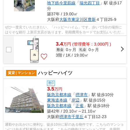
地下鉄今里筋線
「
瑞光四丁目
」駅 徒歩17
分
築37年 / 19.00㎡
大阪府
大阪市東淀川区
豊新
４丁目25-9
ぜひ一度見ていただきたい、「ハッピーハイム」です。歩いて5分の場所に
はりそな銀行 上新庄支店があります。初期費用をカードでお支払いいただけ
るので、カードで決済したい方にもお...
3.4
万
円
(管理費等：3,000円 )
0ヶ月
0ヶ月
敷金
礼金
3階 / 1K / 19.00㎡
ハッピーハイツ
賃貸 | マンション
敷0
3.5
万円
阪急京都本線
「
摂津市
」駅 徒歩10分
東海道本線
「
岸辺
」駅 徒歩15分
阪急京都本線
「
正雀
」駅 徒歩18分
築42年 / 20.10㎡～21.10㎡
大阪府
摂津市
千里丘
４丁目12-23
通勤やお出かけに便利な、徒歩10分に駅のある物件です。こちらのマンショ
ンには自走式駐車場があります。こちらの物件はマンションです。共用部に