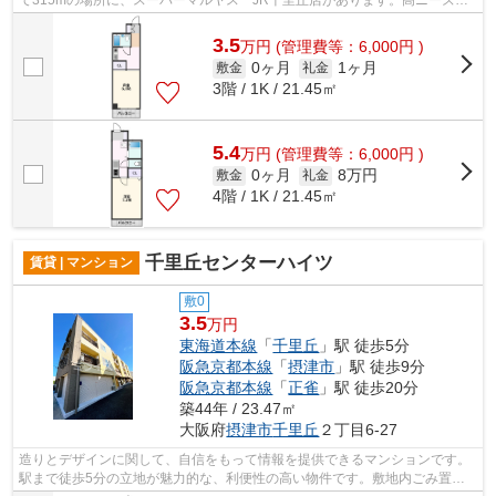
て315mの場所に、スーパーマルヤス JR千里丘店があります。高ニーズな
駅近の物件で、徒歩5分で駅に行くことが...
3.5
万
円
(管理費等：6,000円 )
0ヶ月
1ヶ月
敷金
礼金
3階 / 1K / 21.45㎡
5.4
万
円
(管理費等：6,000円 )
0ヶ月
8万円
敷金
礼金
4階 / 1K / 21.45㎡
千里丘センターハイツ
賃貸 | マンション
敷0
3.5
万円
東海道本線
「
千里丘
」駅 徒歩5分
阪急京都本線
「
摂津市
」駅 徒歩9分
阪急京都本線
「
正雀
」駅 徒歩20分
築44年 / 23.47㎡
大阪府
摂津市
千里丘
２丁目6-27
造りとデザインに関して、自信をもって情報を提供できるマンションです。
駅まで徒歩5分の立地が魅力的な、利便性の高い物件です。敷地内ごみ置き