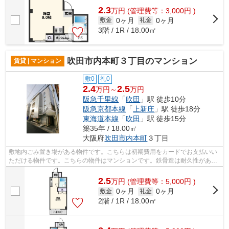
2.3
万
円
(管理費等：3,000円 )
0ヶ月
0ヶ月
敷金
礼金
3階 / 1R / 18.00㎡
吹田市内本町３丁目のマンション
賃貸 | マンション
敷0
礼0
2.4
2.5
万円～
万円
阪急千里線
「
吹田
」駅 徒歩10分
阪急京都本線
「
上新庄
」駅 徒歩18分
東海道本線
「
吹田
」駅 徒歩15分
築35年 / 18.00㎡
大阪府
吹田市
内本町
３丁目
敷地内ごみ置き場がある物件です。こちらは初期費用をカードでお支払いい
ただける物件です。こちらの物件はマンションです。鉄骨造は耐久性があり
地震のリスクを抑えられます。より多...
2.5
万
円
(管理費等：5,000円 )
0ヶ月
0ヶ月
敷金
礼金
2階 / 1R / 18.00㎡