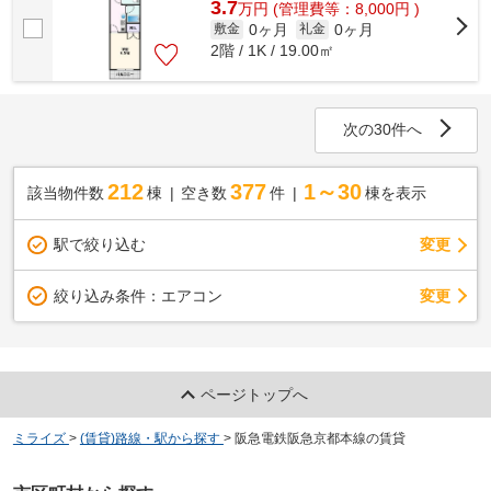
3.7
万
円
(管理費等：8,000円 )
0ヶ月
0ヶ月
敷金
礼金
2階 / 1K / 19.00㎡
次の30件へ
212
377
1～30
該当物件数
棟
空き数
件
棟を表示
駅で絞り込む
変更
変更
絞り込み条件：
エアコン
ページトップへ
ミライズ
>
(賃貸)路線・駅から探す
>
阪急電鉄阪急京都本線の賃貸