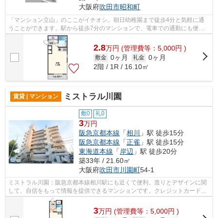
大阪府
吹田市
昭和町
「マンション立山」のここがイチオシ。朝日幼稚園まで徒歩4分と気軽に通
うことができます。駅から徒歩7分のマンションで、電車での通勤にも便利
な立地です。造りとデザインに関して、...
2.8
万
円
(管理費等：5,000円 )
0ヶ月
0ヶ月
敷金
礼金
2階 / 1R / 16.10㎡
ミストラル川園
賃貸 | マンション
敷0
礼0
3
万円
阪急京都本線
「
相川
」駅 徒歩15分
阪急京都本線
「
正雀
」駅 徒歩15分
東海道本線
「
岸辺
」駅 徒歩20分
築33年 / 21.60㎡
大阪府
吹田市
川園町
54-1
ミストラル川園：阪急京都本線相川駅にも近くて便利。造りとデザインに関
して、自信をもって情報を提供できるマンションです。クレジットカードで
初期費用がお支払いいただけるので、...
3
万
円
(管理費等：5,000円 )