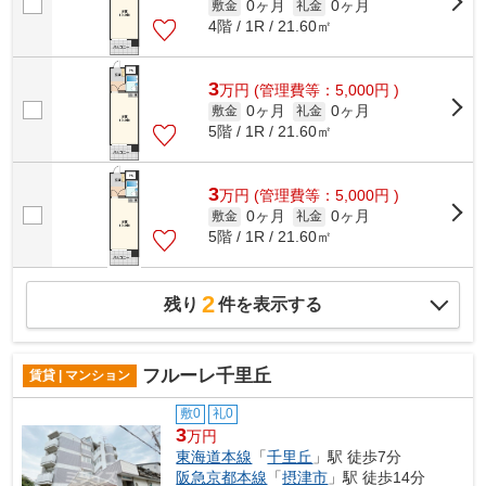
0ヶ月
0ヶ月
敷金
礼金
4階 / 1R / 21.60㎡
3
万
円
(管理費等：5,000円 )
0ヶ月
0ヶ月
敷金
礼金
5階 / 1R / 21.60㎡
3
万
円
(管理費等：5,000円 )
0ヶ月
0ヶ月
敷金
礼金
5階 / 1R / 21.60㎡
2
残り
件を表示する
フルーレ千里丘
賃貸 | マンション
敷0
礼0
3
万円
東海道本線
「
千里丘
」駅 徒歩7分
阪急京都本線
「
摂津市
」駅 徒歩14分