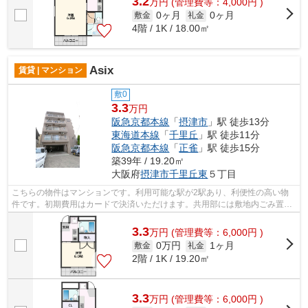
3.2
万
円
(管理費等：4,000円 )
0ヶ月
0ヶ月
敷金
礼金
4階 / 1K / 18.00㎡
Asix
賃貸 | マンション
敷0
3.3
万円
阪急京都本線
「
摂津市
」駅 徒歩13分
東海道本線
「
千里丘
」駅 徒歩11分
阪急京都本線
「
正雀
」駅 徒歩15分
築39年 / 19.20㎡
大阪府
摂津市
千里丘東
５丁目
こちらの物件はマンションです。利用可能な駅が2駅あり、利便性の高い物
件です。初期費用はカードで決済いただけます。共用部には敷地内ごみ置き
場・エレベータなどが揃っております。...
3.3
万
円
(管理費等：6,000円 )
0万円
1ヶ月
敷金
礼金
2階 / 1K / 19.20㎡
3.3
万
円
(管理費等：6,000円 )