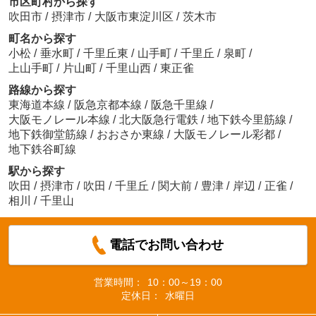
市区町村から探す
吹田市
/
摂津市
/
大阪市東淀川区
/
茨木市
町名から探す
小松
/
垂水町
/
千里丘東
/
山手町
/
千里丘
/
泉町
/
上山手町
/
片山町
/
千里山西
/
東正雀
路線から探す
東海道本線
/
阪急京都本線
/
阪急千里線
/
大阪モノレール本線
/
北大阪急行電鉄
/
地下鉄今里筋線
/
地下鉄御堂筋線
/
おおさか東線
/
大阪モノレール彩都
/
地下鉄谷町線
駅から探す
吹田
/
摂津市
/
吹田
/
千里丘
/
関大前
/
豊津
/
岸辺
/
正雀
/
相川
/
千里山
電話でお問い合わせ
営業時間：
10：00～19：00
定休日：
水曜日