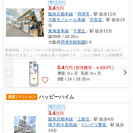
敷0
礼0
3.4
万円
阪急京都本線
「
摂津市
」駅 徒歩11分
大阪モノレール本線
「
沢良宜
」駅 徒歩13
分
東海道本線
「
千里丘
」駅 徒歩12分
築39年 / 18.20㎡
大阪府
摂津市
昭和園
5-5
新着情報：スカイブルーの空室情報ならコチラ。付近に駅が2つあるので、
用途や行き先によって経路を選べる物件です。こちらの物件では初期費用を
カードでお支払いいただけます。音に敏...
3.4
万
円
(管理費等：4,000円 )
0ヶ月
0ヶ月
敷金
礼金
3階 / 1K / 18.20㎡
ハッピーハイム
賃貸 | マンション
敷0
礼0
3.4
万円
阪急京都本線
「
上新庄
」駅 徒歩4分
地下鉄今里筋線
「
だいどう豊里
」駅 徒歩
14分