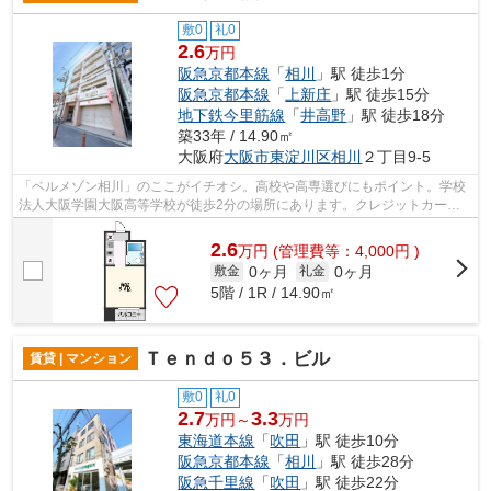
敷0
礼0
2.6
万円
阪急京都本線
「
相川
」駅 徒歩1分
阪急京都本線
「
上新庄
」駅 徒歩15分
地下鉄今里筋線
「
井高野
」駅 徒歩18分
築33年 / 14.90㎡
大阪府
大阪市東淀川区
相川
２丁目9-5
「ベルメゾン相川」のここがイチオシ。高校や高専選びにもポイント。学校
法人大阪学園大阪高等学校が徒歩2分の場所にあります。クレジットカード
で初期費用がお支払いいただけるので、...
2.6
万
円
(管理費等：4,000円 )
0ヶ月
0ヶ月
敷金
礼金
5階 / 1R / 14.90㎡
Ｔｅｎｄｏ５３．ビル
賃貸 | マンション
敷0
礼0
2.7
3.3
万円～
万円
東海道本線
「
吹田
」駅 徒歩10分
阪急京都本線
「
相川
」駅 徒歩28分
阪急千里線
「
吹田
」駅 徒歩22分