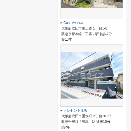
Casa Avanza
大阪府吹田市南正雀１丁目5-8
阪急京都本線「正雀」駅 徒歩4分
築10年
クレセント江坂
大阪府吹田市垂水町２丁目36-37
阪急千里線「豊津」駅 徒歩10分
築2年