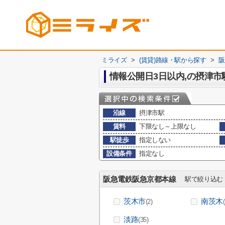
ミライズ
>
(賃貸)路線・駅から探す
>
阪
情報公開日3日以内,の摂津市
沿線
摂津市駅
賃料
下限なし～上限なし
駅徒歩
指定しない
設備条件
指定なし
阪急電鉄阪急京都本線
駅で絞り込む
茨木市
南茨木
(2)
淡路
(35)