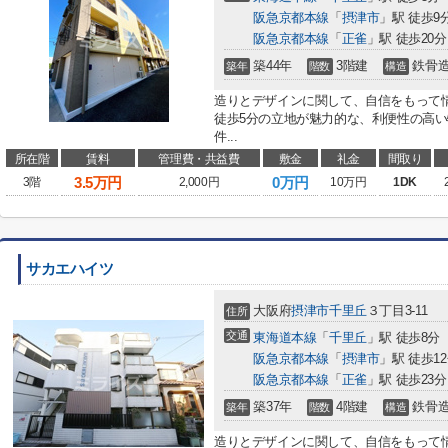
阪急京都本線
「
摂津市
」駅 徒歩9
阪急京都本線
「
正雀
」駅 徒歩20分
築44年
3階建
鉄骨
築年
階数
構造
造りとデザインに関して、自信をもって
徒歩5分の立地が魅力的な、利便性の高
件...
所在階
賃料
管理費・共益費
敷金
礼金
間取り
3.5
万円
0万円
3階
2,000円
10万円
1DK
サカエハイツ
大阪府
摂津市
千里丘
３丁目3-11
住所
交通
東海道本線
「
千里丘
」駅 徒歩8分
阪急京都本線
「
摂津市
」駅 徒歩1
阪急京都本線
「
正雀
」駅 徒歩23分
築37年
4階建
鉄骨
築年
階数
構造
造りとデザインに関して、自信をもって