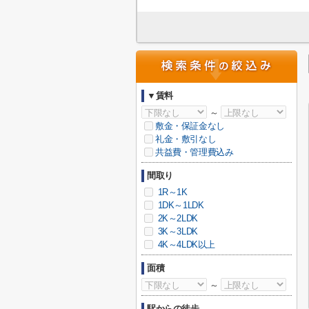
▼賃料
～
敷金・保証金なし
礼金・敷引なし
共益費・管理費込み
間取り
1R～1K
1DK～1LDK
2K～2LDK
3K～3LDK
4K～4LDK以上
面積
～
駅からの徒歩