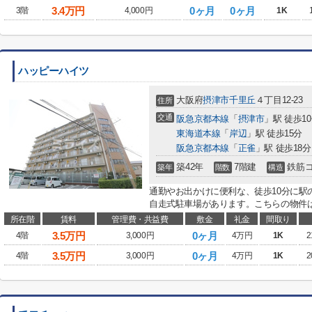
3.4
万円
0ヶ月
0ヶ月
3階
4,000円
1K
ハッピーハイツ
大阪府
摂津市
千里丘
４丁目12-23
住所
交通
阪急京都本線
「
摂津市
」駅 徒歩1
東海道本線
「
岸辺
」駅 徒歩15分
阪急京都本線
「
正雀
」駅 徒歩18分
築42年
7階建
鉄筋
築年
階数
構造
通勤やお出かけに便利な、徒歩10分に駅
自走式駐車場があります。こちらの物件は
所在階
賃料
管理費・共益費
敷金
礼金
間取り
3.5
万円
0ヶ月
4階
3,000円
4万円
1K
2
3.5
万円
0ヶ月
4階
3,000円
4万円
1K
2