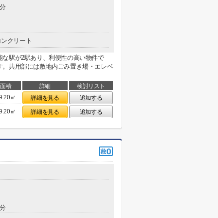
3分
コンクリート
能な駅が2駅あり、利便性の高い物件で
す。共用部には敷地内ごみ置き場・エレベ
面積
詳細
検討リスト
9.20㎡
詳細を見る
追加する
9.20㎡
詳細を見る
追加する
2分