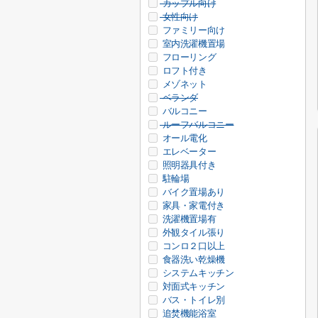
カップル向け
女性向け
ファミリー向け
室内洗濯機置場
フローリング
ロフト付き
メゾネット
ベランダ
バルコニー
ルーフバルコニー
オール電化
エレベーター
照明器具付き
駐輪場
バイク置場あり
家具・家電付き
洗濯機置場有
外観タイル張り
コンロ２口以上
食器洗い乾燥機
システムキッチン
対面式キッチン
バス・トイレ別
追焚機能浴室