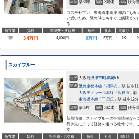
築36年
3階建
鉄骨
築年
階数
構造
コスモセブン：東海道本線岸辺駅にも近
と近いため、緊急時にもすぐに病院まで行
る...
所在階
賃料
管理費・共益費
敷金
礼金
間取り
3.4
万円
0万円
1階
4,000円
5万円
1K
2
スカイブルー
大阪府
摂津市
昭和園
5-5
住所
交通
阪急京都本線
「
摂津市
」駅 徒歩1
大阪モノレール本線
「
沢良宜
」駅 
東海道本線
「
千里丘
」駅 徒歩12分
築39年
3階建
鉄骨
築年
階数
構造
新着情報：スカイブルーの空室情報なら
行き先によって経路を選べる物件です。
支...
所在階
賃料
管理費・共益費
敷金
礼金
間取り