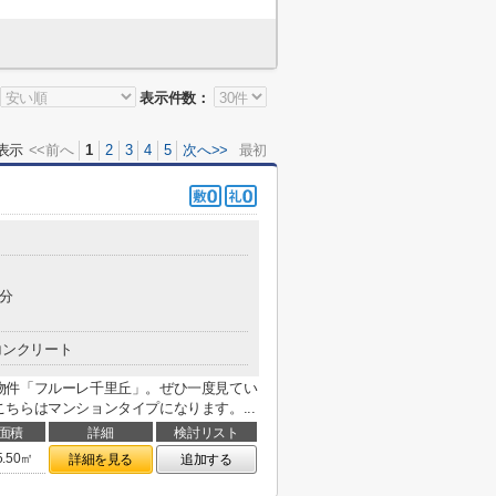
表示件数：
表示
<<前へ
1
2
3
4
5
次へ>>
最初
4分
コンクリート
物件「フルーレ千里丘」。ぜひ一度見てい
ちらはマンションタイプになります。...
面積
詳細
検討リスト
5.50㎡
詳細を見る
追加する