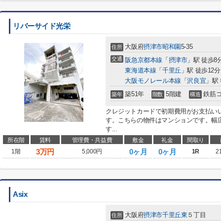
リバーサイド光栄
大阪府
摂津市
昭和園
5-35
住所
交通
阪急京都本線
「
摂津市
」駅 徒歩8
東海道本線
「
千里丘
」駅 徒歩12分
大阪モノレール本線
「
沢良宜
」駅 
築51年
5階建
鉄筋
築年
階数
構造
クレジットカードで初期費用がお支払い
す。こちらの物件はマンションです。幅
す...
所在階
賃料
管理費・共益費
敷金
礼金
間取り
3
万円
0ヶ月
0ヶ月
1階
5,000円
1R
2
Asix
大阪府
摂津市
千里丘東
５丁目
住所