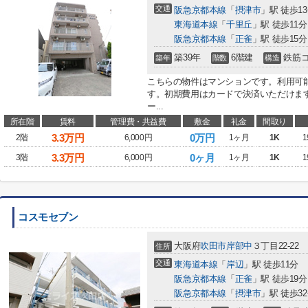
交通
阪急京都本線
「
摂津市
」駅 徒歩1
東海道本線
「
千里丘
」駅 徒歩11分
阪急京都本線
「
正雀
」駅 徒歩15分
築39年
6階建
鉄筋
築年
階数
構造
こちらの物件はマンションです。利用可
す。初期費用はカードで決済いただけま
ー...
所在階
賃料
管理費・共益費
敷金
礼金
間取り
3.3
万円
0万円
2階
6,000円
1ヶ月
1K
1
3.3
万円
0ヶ月
3階
6,000円
1ヶ月
1K
1
コスモセブン
大阪府
吹田市
岸部中
３丁目22-22
住所
交通
東海道本線
「
岸辺
」駅 徒歩11分
阪急京都本線
「
正雀
」駅 徒歩19分
阪急京都本線
「
摂津市
」駅 徒歩3