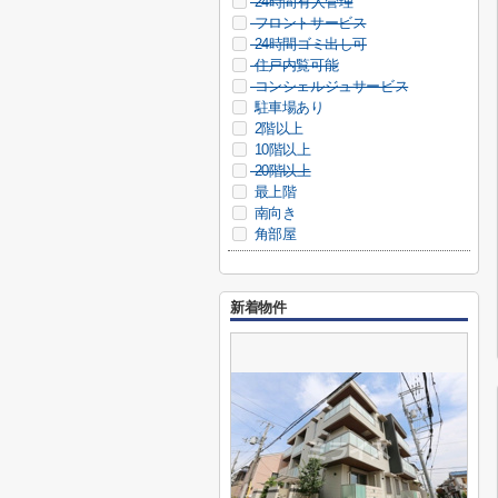
24時間有人管理
フロントサービス
24時間ゴミ出し可
住戸内覧可能
コンシェルジュサービス
駐車場あり
2階以上
10階以上
20階以上
最上階
南向き
角部屋
新着物件