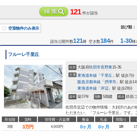
121
件が該当
並び順：
空室物件のみ表示
121
184
1-30
該当公開件数
棟 空き数
件
棟
フルーレ千里丘
大阪府
吹田市
長野東
15-35
住所
交通
東海道本線
「
千里丘
」駅 徒歩7分
阪急京都本線
「
摂津市
」駅 徒歩1
東海道本線
「
岸辺
」駅 徒歩28分
築37年
5階建
鉄筋
築年
階数
構造
吹田市近辺での物件情報：大好評のあの
ただきたい、「フルーレ千里丘」です。こ
所在階
賃料
管理費・共益費
敷金
礼金
間取り
3
万円
0ヶ月
0ヶ月
3階
4,000円
1R
1