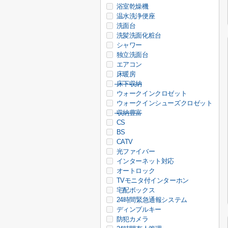
浴室乾燥機
温水洗浄便座
洗面台
洗髪洗面化粧台
シャワー
独立洗面台
エアコン
床暖房
床下収納
ウォークインクロゼット
ウォークインシューズクロゼット
収納豊富
CS
BS
CATV
光ファイバー
インターネット対応
オートロック
TVモニタ付インターホン
宅配ボックス
24時間緊急通報システム
ディンプルキー
防犯カメラ