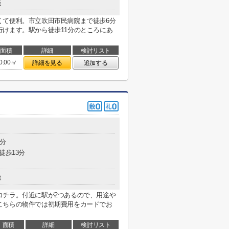
造
くて便利。市立吹田市民病院まで徒歩6分
けます。駅から徒歩11分のところにあ
面積
詳細
検討リスト
0.00㎡
詳細を見る
追加する
1分
徒歩13分
造
コチラ。付近に駅が2つあるので、用途や
こちらの物件では初期費用をカードでお
面積
詳細
検討リスト