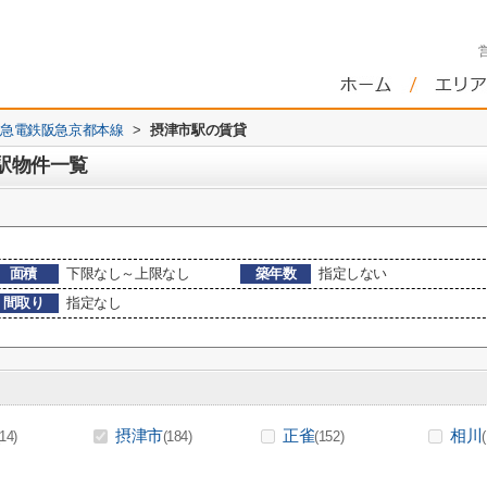
急電鉄阪急京都本線
>
摂津市駅の賃貸
駅物件一覧
面積
下限なし～上限なし
築年数
指定しない
間取り
指定なし
摂津市
正雀
相川
(14)
(184)
(152)