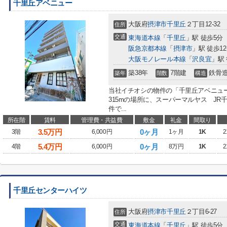
千里丘アベニュー
大阪府
摂津市
千里丘
２丁目12-32
住所
交通
東海道本線
「
千里丘
」駅 徒歩5分
阪急京都本線
「
摂津市
」駅 徒歩1
大阪モノレール本線
「
沢良宜
」駅 
築38年
7階建
鉄骨
築年
階数
構造
当社イチオシの物件の「千里丘アベニュ
315mの場所に、スーパーマルヤス J
件で...
所在階
賃料
管理費・共益費
敷金
礼金
間取り
3.5
万円
0ヶ月
3階
6,000円
1ヶ月
1K
2
5.4
万円
0ヶ月
4階
6,000円
8万円
1K
2
千里丘センターハイツ
大阪府
摂津市
千里丘
２丁目6-27
住所
交通
東海道本線
「
千里丘
」駅 徒歩5分