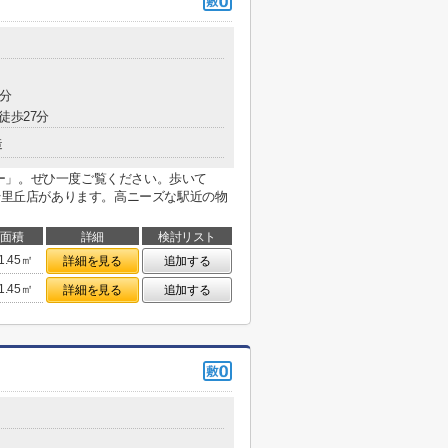
2分
徒歩27分
造
ー」。ぜひ一度ご覧ください。歩いて
R千里丘店があります。高ニーズな駅近の物
面積
詳細
検討リスト
1.45㎡
詳細を見る
追加する
1.45㎡
詳細を見る
追加する