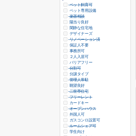
ペット飼育可
ペット専用設備
楽器相談
陽当り良好
閑静な住宅地
デザイナーズ
リノベーション済
保証人不要
事務所可
２人入居可
バリアフリー
分割可
分譲タイプ
管理人常駐
眺望良好
二世帯住宅
フリーレント
カードキー
オープンハウス
外国人可
ガスコンロ設置可
ルームシェア可
学生向け