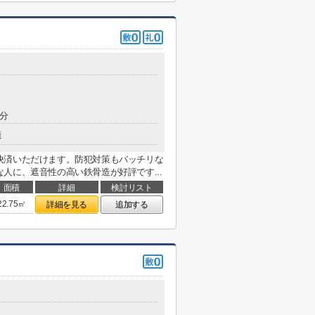
8分
造
決済いただけます。防犯対策もバッチリな
人に、遮音性の高い鉄骨造が好評です...
面積
詳細
検討リスト
22.75㎡
詳細を見る
追加する