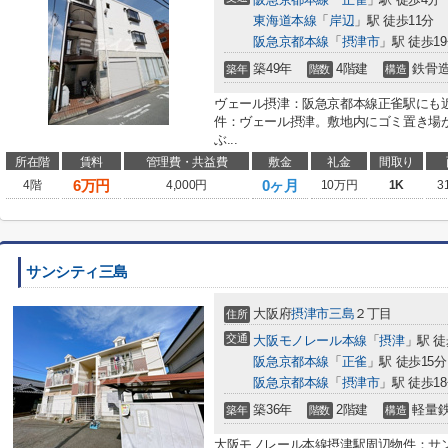
東海道本線
「
岸辺
」駅 徒歩11分
阪急京都本線
「
摂津市
」駅 徒歩1
築49年
4階建
鉄骨
築年
階数
構造
ヴェール摂津：阪急京都本線正雀駅にも
件：ヴェール摂津。敷地内にゴミ置き場
ぶ...
所在階
賃料
管理費・共益費
敷金
礼金
間取り
6
万円
0ヶ月
4階
4,000円
10万円
1K
3
サンシティ三島
大阪府
摂津市
三島
２丁目
住所
交通
大阪モノレール本線
「
摂津
」駅 徒
阪急京都本線
「
正雀
」駅 徒歩15分
阪急京都本線
「
摂津市
」駅 徒歩1
築36年
2階建
軽量
築年
階数
構造
大阪モノレール本線摂津駅周辺物件：サ