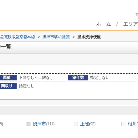
急電鉄阪急京都本線
>
摂津市駅の賃貸
>
温水洗浄便座
件一覧
面積
下限なし～上限なし
築年数
指定しない
間取り
指定なし
摂津市
正雀
相川
(8)
(111)
(92)