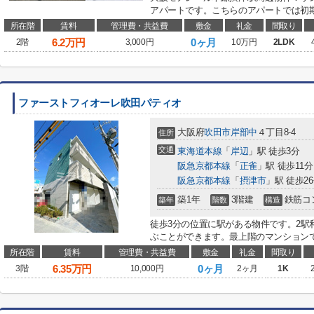
アパートです。こちらのアパートでは初期
所在階
賃料
管理費・共益費
敷金
礼金
間取り
6.2
万円
0ヶ月
2階
3,000円
10万円
2LDK
ファーストフィオーレ吹田パティオ
大阪府
吹田市
岸部中
４丁目8-4
住所
交通
東海道本線
「
岸辺
」駅 徒歩3分
阪急京都本線
「
正雀
」駅 徒歩11分
阪急京都本線
「
摂津市
」駅 徒歩2
築1年
3階建
鉄筋コ
築年
階数
構造
徒歩3分の位置に駅がある物件です。2駅
ぶことができます。最上階のマンションで
所在階
賃料
管理費・共益費
敷金
礼金
間取り
6.35
万円
0ヶ月
3階
10,000円
2ヶ月
1K