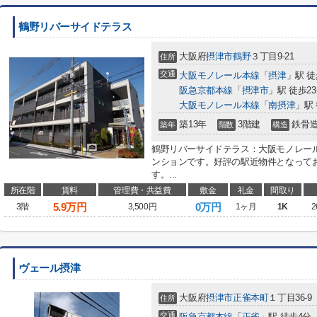
鶴野リバーサイドテラス
大阪府
摂津市
鶴野
３丁目9-21
住所
交通
大阪モノレール本線
「
摂津
」駅 徒
阪急京都本線
「
摂津市
」駅 徒歩2
大阪モノレール本線
「
南摂津
」駅 
築13年
3階建
鉄骨
築年
階数
構造
鶴野リバーサイドテラス：大阪モノレー
ンションです。好評の駅近物件となって
す。...
所在階
賃料
管理費・共益費
敷金
礼金
間取り
5.9
万円
0万円
3階
3,500円
1ヶ月
1K
2
ヴェール摂津
大阪府
摂津市
正雀本町
１丁目36-9
住所
交通
阪急京都本線
「
正雀
」駅 徒歩4分