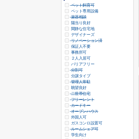
ペット飼育可
ペット専用設備
楽器相談
陽当り良好
閑静な住宅地
デザイナーズ
リノベーション済
保証人不要
事務所可
２人入居可
バリアフリー
分割可
分譲タイプ
管理人常駐
眺望良好
二世帯住宅
フリーレント
カードキー
オープンハウス
外国人可
ガスコンロ設置可
ルームシェア可
学生向け