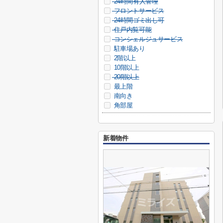
24時間有人管理
フロントサービス
24時間ゴミ出し可
住戸内覧可能
コンシェルジュサービス
駐車場あり
2階以上
10階以上
20階以上
最上階
南向き
角部屋
新着物件