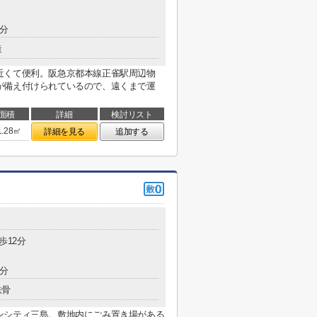
9分
造
近くて便利。阪急京都本線正雀駅周辺物
が備え付けられているので、遠くまで運
面積
詳細
検討リスト
1.28㎡
詳細を見る
追加する
歩12分
8分
鉄骨
ンシティ三島。敷地内にごみ置き場がある