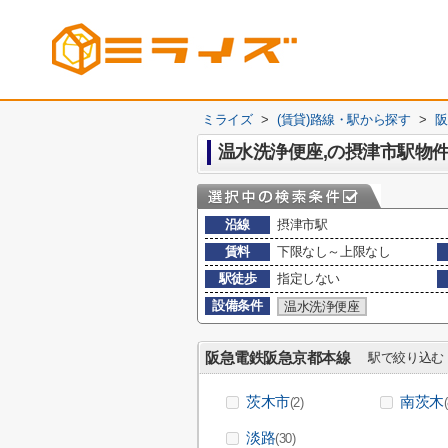
ミライズ
>
(賃貸)路線・駅から探す
>
阪
温水洗浄便座,の摂津市駅物
沿線
摂津市駅
賃料
下限なし～上限なし
駅徒歩
指定しない
設備条件
温水洗浄便座
阪急電鉄阪急京都本線
駅で絞り込む
茨木市
南茨木
(2)
淡路
(30)