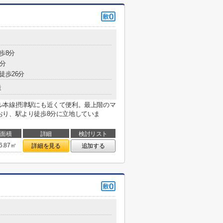
歩8分
3分
徒歩26分
造
ル本線摂津駅にも近くて便利。最上階のマ
おり、駅より徒歩8分に立地していま
面積
詳細
検討リスト
6.87㎡
詳細を見る
追加する