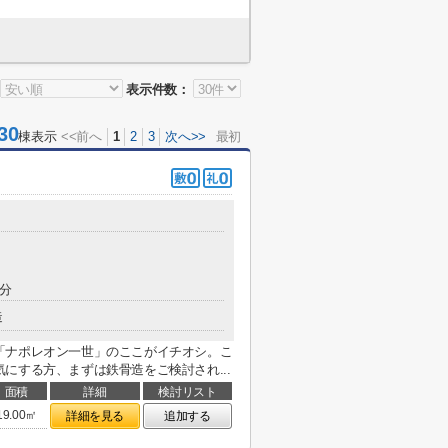
表示件数：
30
棟表示
<<前へ
1
2
3
次へ>>
最初
4分
造
「ナポレオン一世」のここがイチオシ。こ
にする方、まずは鉄骨造をご検討され...
面積
詳細
検討リスト
19.00㎡
詳細を見る
追加する