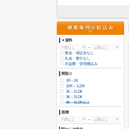
▼賃料
～
敷金・保証金なし
礼金・敷引なし
共益費・管理費込み
間取り
1R～1K
1DK～1LDK
2K～2LDK
3K～3LDK
4K～4LDK以上
面積
～