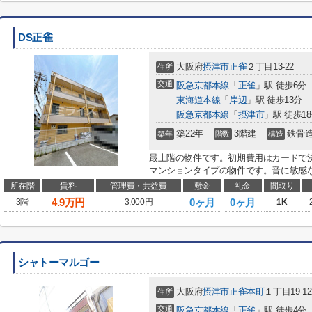
DS正雀
大阪府
摂津市
正雀
２丁目13-22
住所
交通
阪急京都本線
「
正雀
」駅 徒歩6分
東海道本線
「
岸辺
」駅 徒歩13分
阪急京都本線
「
摂津市
」駅 徒歩1
築22年
3階建
鉄骨
築年
階数
構造
最上階の物件です。初期費用はカードで
マンションタイプの物件です。音に敏感な
所在階
賃料
管理費・共益費
敷金
礼金
間取り
4.9
万円
0ヶ月
0ヶ月
3階
3,000円
1K
シャトーマルゴー
大阪府
摂津市
正雀本町
１丁目19-12
住所
交通
阪急京都本線
「
正雀
」駅 徒歩4分