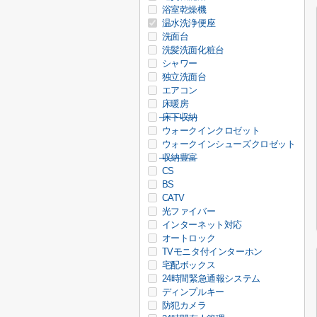
浴室乾燥機
温水洗浄便座
洗面台
洗髪洗面化粧台
シャワー
独立洗面台
エアコン
床暖房
床下収納
ウォークインクロゼット
ウォークインシューズクロゼット
収納豊富
CS
BS
CATV
光ファイバー
インターネット対応
オートロック
TVモニタ付インターホン
宅配ボックス
24時間緊急通報システム
ディンプルキー
防犯カメラ