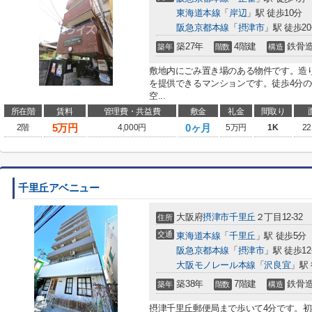
東海道本線
「
岸辺
」駅 徒歩10分
阪急京都本線
「
摂津市
」駅 徒歩2
築27年
4階建
鉄骨
築年
階数
構造
敷地内にごみ置き場のある物件です。造
を提供できるマンションです。徒歩4分
空...
所在階
賃料
管理費・共益費
敷金
礼金
間取り
5
万円
0ヶ月
2階
4,000円
5万円
1K
22
千里丘アベニュー
大阪府
摂津市
千里丘
２丁目12-32
住所
交通
東海道本線
「
千里丘
」駅 徒歩5分
阪急京都本線
「
摂津市
」駅 徒歩1
大阪モノレール本線
「
沢良宜
」駅 
築38年
7階建
鉄骨
築年
階数
構造
摂津千里丘郵便局まで歩いて4分です。初