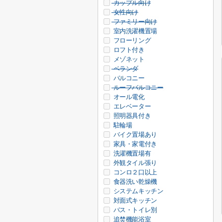
カップル向け
女性向け
ファミリー向け
室内洗濯機置場
フローリング
ロフト付き
メゾネット
ベランダ
バルコニー
ルーフバルコニー
オール電化
エレベーター
照明器具付き
駐輪場
バイク置場あり
家具・家電付き
洗濯機置場有
外観タイル張り
コンロ２口以上
食器洗い乾燥機
システムキッチン
対面式キッチン
バス・トイレ別
追焚機能浴室