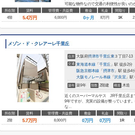
可能な物件なので交通の利便性が良いのが
所在階
賃料
管理費・共益費
敷金
礼金
間取り
5.4
万円
0ヶ月
4階
6,000円
8万円
1K
2
メゾン・ド・クレアーレ千里丘
大阪府
摂津市
千里丘東
３丁目7-13
住所
交通
東海道本線
「
千里丘
」駅 徒歩2分
阪急京都本線
「
摂津市
」駅 徒歩4
大阪モノレール本線
「
沢良宜
」駅 
築9年
2階建
木造
築年
階数
構造
近くのスーパーマルヤス JR千里丘店ま
9年ですが、充実の設備が整っています。
な...
所在階
賃料
管理費・共益費
敷金
礼金
間取り
5.7
万円
0万円
0万円
2階
8,000円
1R