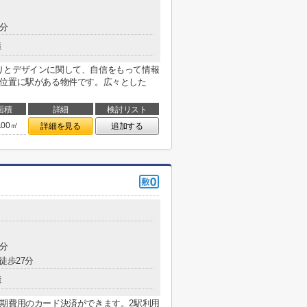
0分
造
りとデザインに関して、自信をもって情報
の位置に駅がある物件です。広々とした
面積
詳細
検討リスト
.00㎡
詳細を見る
追加する
2分
徒歩27分
造
期費用のカード決済ができます。2駅利用