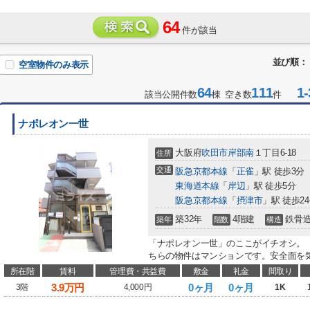
64
件が該当
並び順：
空室物件のみ表示
64
111
1-
該当公開件数
棟 空き数
件
ナポレオン一世
大阪府
吹田市
岸部南
１丁目6-18
住所
交通
阪急京都本線
「
正雀
」駅 徒歩3分
東海道本線
「
岸辺
」駅 徒歩5分
阪急京都本線
「
摂津市
」駅 徒歩2
築32年
4階建
鉄骨
築年
階数
構造
「ナポレオン一世」のここがイチオシ。
ちらの物件はマンションです。安全面を気
所在階
賃料
管理費・共益費
敷金
礼金
間取り
3.9
万円
0ヶ月
0ヶ月
3階
4,000円
1K