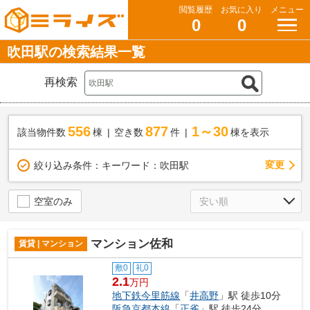
閲覧履歴
お気に入り
メニュー
0
0
吹田駅の検索結果一覧
再検索
556
877
1～30
該当物件数
棟
空き数
件
棟を表示
変更
絞り込み条件：
キーワード：吹田駅
空室のみ
マンション佐和
賃貸 | マンション
敷0
礼0
2.1
万円
地下鉄今里筋線
「
井高野
」駅 徒歩10分
阪急京都本線
「
正雀
」駅 徒歩24分