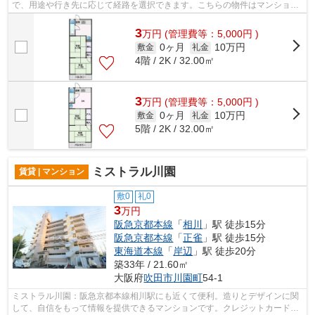
で、用途や行き先に応じて経路を選択できます。こちらの物件はマンション
です。安全面を気にする方、まずは鉄骨造...
3
万
円
(管理費等：5,000円 )
0ヶ月
10万円
敷金
礼金
4階 / 2K / 32.00㎡
3
万
円
(管理費等：5,000円 )
0ヶ月
10万円
敷金
礼金
5階 / 2K / 32.00㎡
ミストラル川園
賃貸 | マンション
敷0
礼0
3
万円
阪急京都本線
「
相川
」駅 徒歩15分
阪急京都本線
「
正雀
」駅 徒歩15分
東海道本線
「
岸辺
」駅 徒歩20分
築33年 / 21.60㎡
大阪府
吹田市
川園町
54-1
ミストラル川園：阪急京都本線相川駅にも近くて便利。造りとデザインに関
して、自信をもって情報を提供できるマンションです。クレジットカードで