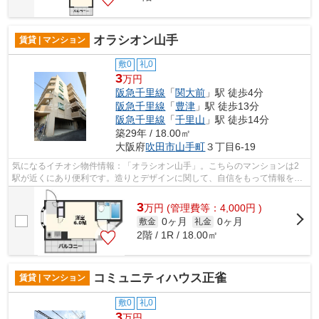
オラシオン山手
賃貸 | マンション
敷0
礼0
3
万円
阪急千里線
「
関大前
」駅 徒歩4分
阪急千里線
「
豊津
」駅 徒歩13分
阪急千里線
「
千里山
」駅 徒歩14分
築29年 / 18.00㎡
大阪府
吹田市
山手町
３丁目6-19
気になるイチオシ物件情報：「オラシオン山手」。こちらのマンションは2
駅が近くにあり便利です。造りとデザインに関して、自信をもって情報を提
供できるマンションです。共用部にはエ...
3
万
円
(管理費等：4,000円 )
0ヶ月
0ヶ月
敷金
礼金
2階 / 1R / 18.00㎡
コミュニティハウス正雀
賃貸 | マンション
敷0
礼0
3
万円