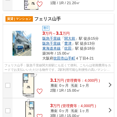
1階 / 1R / 21.20㎡
フェリス山手
賃貸 | マンション
敷0
3
3.1
万円～
万円
阪急千里線
「
関大前
」駅 徒歩15分
阪急千里線
「
豊津
」駅 徒歩13分
東海道本線
「
吹田
」駅 徒歩18分
築36年 / 15.00㎡
大阪府
吹田市
山手町
４丁目4-21
フェリス山手：阪急千里線関大前駅にも近くて便利。こちらは初期費用をカ
ードでお支払いいただける物件です。2駅利用可能な利便性の高いマンショ
ンです。鉄骨造の物件です。阪急千里線...
3.1
万
円
(管理費等：4,000円 )
0ヶ月
1ヶ月
敷金
礼金
2階 / 1R / 15.00㎡
3
万
円
(管理費等：4,000円 )
0ヶ月
1ヶ月
敷金
礼金
3階 / 1R / 15.00㎡