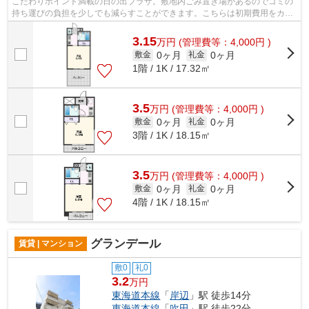
こだわりポイント満載の日の出プラザ。敷地内ごみ置き場があるのでゴミの
持ち運びの負担を少しでも減らすことができます。こちらは初期費用をカー
ドでお支払いいただける物件なので、...
3.15
万
円
(管理費等：4,000円 )
0ヶ月
0ヶ月
敷金
礼金
1階 / 1K / 17.32㎡
3.5
万
円
(管理費等：4,000円 )
0ヶ月
0ヶ月
敷金
礼金
3階 / 1K / 18.15㎡
3.5
万
円
(管理費等：4,000円 )
0ヶ月
0ヶ月
敷金
礼金
4階 / 1K / 18.15㎡
グランデール
賃貸 | マンション
敷0
礼0
3.2
万円
東海道本線
「
岸辺
」駅 徒歩14分
東海道本線
「
吹田
」駅 徒歩22分