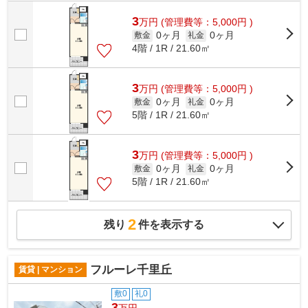
初期費用がお支払いいただけるので、...
3
万
円
(管理費等：5,000円 )
0ヶ月
0ヶ月
敷金
礼金
4階 / 1R / 21.60㎡
3
万
円
(管理費等：5,000円 )
0ヶ月
0ヶ月
敷金
礼金
5階 / 1R / 21.60㎡
3
万
円
(管理費等：5,000円 )
0ヶ月
0ヶ月
敷金
礼金
5階 / 1R / 21.60㎡
2
残り
件を表示する
フルーレ千里丘
賃貸 | マンション
敷0
礼0
3