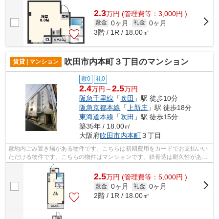
を共用部に設置しています。揺れに強...
2.3
万
円
(管理費等：3,000円 )
0ヶ月
0ヶ月
敷金
礼金
3階 / 1R / 18.00㎡
吹田市内本町３丁目のマンション
賃貸 | マンション
敷0
礼0
2.4
2.5
万円～
万円
阪急千里線
「
吹田
」駅 徒歩10分
阪急京都本線
「
上新庄
」駅 徒歩18分
東海道本線
「
吹田
」駅 徒歩15分
築35年 / 18.00㎡
大阪府
吹田市
内本町
３丁目
敷地内ごみ置き場がある物件です。こちらは初期費用をカードでお支払いい
ただける物件です。こちらの物件はマンションです。鉄骨造は耐久性があり
地震のリスクを抑えられます。より多...
2.5
万
円
(管理費等：5,000円 )
0ヶ月
0ヶ月
敷金
礼金
2階 / 1R / 18.00㎡