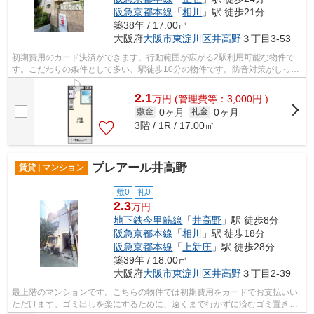
阪急京都本線
「
相川
」駅 徒歩21分
築38年 / 17.00㎡
大阪府
大阪市東淀川区
井高野
３丁目3-53
初期費用のカード決済ができます。行動範囲が広がる2駅利用可能な物件で
す。こだわりの条件として多い、駅徒歩10分の物件です。防音対策がしっか
りとした、軽量気泡コンクリートを使っ...
2.1
万
円
(管理費等：3,000円 )
0ヶ月
0ヶ月
敷金
礼金
3階 / 1R / 17.00㎡
プレアール井高野
賃貸 | マンション
敷0
礼0
2.3
万円
地下鉄今里筋線
「
井高野
」駅 徒歩8分
阪急京都本線
「
相川
」駅 徒歩18分
阪急京都本線
「
上新庄
」駅 徒歩28分
築39年 / 18.00㎡
大阪府
大阪市東淀川区
井高野
３丁目2-39
最上階のマンションです。こちらの物件では初期費用をカードでお支払いい
ただけます。ゴミ出しを楽にするために、遠くまで行かずに済むゴミ置き場