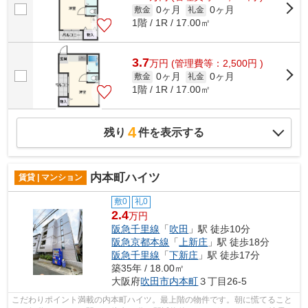
0ヶ月
0ヶ月
敷金
礼金
1階 / 1R / 17.00㎡
3.7
万
円
(管理費等：2,500円 )
0ヶ月
0ヶ月
敷金
礼金
1階 / 1R / 17.00㎡
4
残り
件を表示する
内本町ハイツ
賃貸 | マンション
敷0
礼0
2.4
万円
阪急千里線
「
吹田
」駅 徒歩10分
阪急京都本線
「
上新庄
」駅 徒歩18分
阪急千里線
「
下新庄
」駅 徒歩17分
築35年 / 18.00㎡
大阪府
吹田市
内本町
３丁目26-5
こだわりポイント満載の内本町ハイツ。最上階の物件です。朝に慌てること