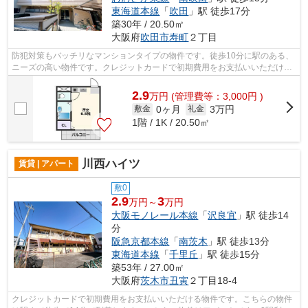
東海道本線
「
吹田
」駅 徒歩17分
築30年 / 20.50㎡
大阪府
吹田市
寿町
２丁目
防犯対策もバッチリなマンションタイプの物件です。徒歩10分に駅のある、
ニーズの高い物件です。クレジットカードで初期費用をお支払いいただける
物件です。ALC構造による高い遮音効果...
2.9
万
円
(管理費等：3,000円 )
0ヶ月
3万円
敷金
礼金
1階 / 1K / 20.50㎡
川西ハイツ
賃貸 | アパート
敷0
2.9
3
万円～
万円
大阪モノレール本線
「
沢良宜
」駅 徒歩14
分
阪急京都本線
「
南茨木
」駅 徒歩13分
東海道本線
「
千里丘
」駅 徒歩15分
築53年 / 27.00㎡
大阪府
茨木市
丑寅
２丁目18-4
クレジットカードで初期費用をお支払いいただける物件です。こちらの物件