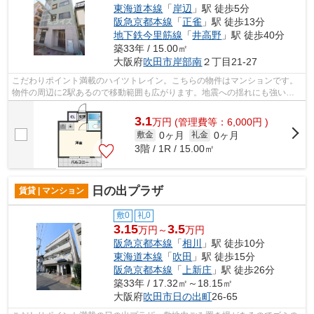
東海道本線
「
岸辺
」駅 徒歩5分
阪急京都本線
「
正雀
」駅 徒歩13分
地下鉄今里筋線
「
井高野
」駅 徒歩40分
築33年 / 15.00㎡
大阪府
吹田市
岸部南
２丁目21-27
こだわりポイント満載のハイツトレイン。こちらの物件はマンションです。
物件の周辺に2駅あるので移動範囲も広がります。地震への揺れにも強い鉄
骨造の魅力。より詳しい情報や内見のご...
3.1
万
円
(管理費等：6,000円 )
0ヶ月
0ヶ月
敷金
礼金
3階 / 1R / 15.00㎡
日の出プラザ
賃貸 | マンション
敷0
礼0
3.15
3.5
万円～
万円
阪急京都本線
「
相川
」駅 徒歩10分
東海道本線
「
吹田
」駅 徒歩15分
阪急京都本線
「
上新庄
」駅 徒歩26分
築33年 / 17.32㎡～18.15㎡
大阪府
吹田市
日の出町
26-65