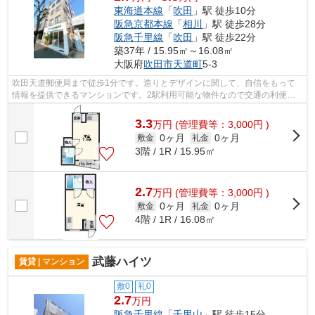
東海道本線
「
吹田
」駅 徒歩10分
阪急京都本線
「
相川
」駅 徒歩28分
阪急千里線
「
吹田
」駅 徒歩22分
築37年 / 15.95㎡～16.08㎡
大阪府
吹田市
天道町
5-3
吹田天道郵便局まで徒歩1分です。造りとデザインに関して、自信をもって
情報を提供できるマンションです。2駅利用可能な物件なので交通の利便性
が良いのが魅力です。鉄骨造なので、間...
3.3
万
円
(管理費等：3,000円 )
0ヶ月
0ヶ月
敷金
礼金
3階 / 1R / 15.95㎡
2.7
万
円
(管理費等：3,000円 )
0ヶ月
0ヶ月
敷金
礼金
4階 / 1R / 16.08㎡
武藤ハイツ
賃貸 | マンション
敷0
礼0
2.7
万円
阪急千里線
「
千里山
」駅 徒歩15分