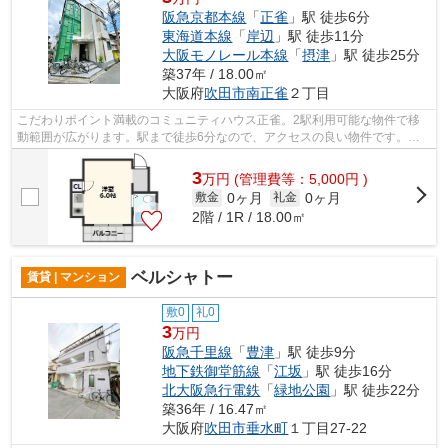
阪急京都本線
「
正雀
」駅 徒歩6分
東海道本線
「
岸辺
」駅 徒歩11分
大阪モノレール本線
「
摂津
」駅 徒歩25分
築37年 / 18.00㎡
大阪府
吹田市
南正雀
２丁目
こだわりポイント満載のコミュニティハウス正雀。2駅利用可能な物件で移
動範囲が広がります。駅まで徒歩6分なので、アクセスの良い物件です。遮
音性も高いRC構造の物件。より多くの不...
3
万
円
(管理費等：5,000円 )
0ヶ月
0ヶ月
敷金
礼金
2階 / 1R / 18.00㎡
ベルシャトー
賃貸 | マンション
敷0
礼0
3
万円
阪急千里線
「
豊津
」駅 徒歩9分
地下鉄御堂筋線
「
江坂
」駅 徒歩16分
北大阪急行電鉄
「
緑地公園
」駅 徒歩22分
築36年 / 16.47㎡
大阪府
吹田市
垂水町
１丁目27-22