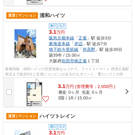
清和ハイツ
賃貸 | マンション
敷0
礼0
3.1
万円
阪急京都本線
「
正雀
」駅 徒歩3分
東海道本線
「
岸辺
」駅 徒歩7分
地下鉄今里筋線
「
井高野
」駅 徒歩30分
築39年 / 15.00㎡
大阪府
吹田市
南正雀
１丁目
新着情報：清和ハイツの空室情報ならコチラ。ファミリーマート 摂津正雀駅
前店まで徒歩6分と近場にコンビニがあるのもポイント。重たいゴミの持ち
運びがしやすく、敷地内にごみ置き場...
3.1
万
円
(管理費等：2,000円 )
0ヶ月
0ヶ月
敷金
礼金
3階 / 1R / 15.00㎡
ハイツトレイン
賃貸 | マンション
敷0
礼0
3.1
万円