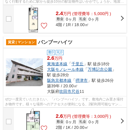
なく行動するために駅から徒歩10分の駅近物件はいかがでしょうか。地震へ
の揺れにも強い鉄骨造の魅力。ご自身...
2.4
万
円
(管理費等：5,000円 )
0ヶ月
0ヶ月
敷金
礼金
4階 / 1R / 18.00㎡
バンブーハイツ
賃貸 | マンション
敷0
礼0
2.6
万円
東海道本線
「
千里丘
」駅 徒歩18分
大阪モノレール本線
「
万博記念公園
」
駅 徒歩28分
阪急京都本線
「
摂津市
」駅 徒歩26分
築39年 / 20.00㎡
大阪府
吹田市
尺谷
11
ぜひ一度見ていただきたい、「バンブーハイツ」です。敷地内ごみ置き場付
き物件です。様々な場所へのアクセスが便利になる、2駅利用可能なマンシ
ョンです。揺れに強い鉄骨造の物件です...
2.6
万
円
(管理費等：3,000円 )
0ヶ月
0ヶ月
敷金
礼金
2階 / 1K / 20.00㎡