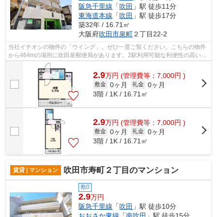
阪急千里線
「
吹田
」駅 徒歩11分
東海道本線
「
吹田
」駅 徒歩17分
築32年 / 16.71㎡
大阪府
吹田市
泉町
２丁目22-2
当社イチオシの物件の「ウイング」。ぜひ一度ご覧ください。こちらの物件
から464mの場所に吹田泉郵便局があります。2駅利用可能な利便性の高い物
件です。自分好みの外観で選びたい方、...
2.9
万
円
(管理費等：7,000円 )
0ヶ月
0ヶ月
敷金
礼金
3階 / 1K / 16.71㎡
2.9
万
円
(管理費等：7,000円 )
0ヶ月
0ヶ月
敷金
礼金
3階 / 1K / 16.71㎡
吹田市寿町２丁目のマンション
賃貸 | マンション
敷0
2.9
万円
阪急千里線
「
吹田
」駅 徒歩10分
おおさか東線
「
南吹田
」駅 徒歩15分