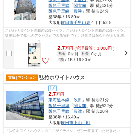
阪急千里線
「
関大前
」駅 徒歩21分
阪急千里線
「
豊津
」駅 徒歩24分
築38年 / 16.80㎡
大阪府
吹田市
千里山東
４丁目53-8
こだわりポイント満載の武藤ハイツ。こだわりポイント満載の武藤ハイツ。
徒歩15分で駅へのアクセスができる物件です。鉄骨造は耐久性があり地震の
リスクを抑えられます。ミライズ吹田...
2.7
万
円
(管理費等：3,000円 )
0ヶ月
0ヶ月
敷金
礼金
2階 / 1K / 16.80㎡
弘竹ホワイトハウス
賃貸 | マンション
礼0
2.7
万円
東海道本線
「
吹田
」駅 徒歩21分
阪急千里線
「
関大前
」駅 徒歩22分
阪急千里線
「
豊津
」駅 徒歩20分
築38年 / 16.40㎡
大阪府
吹田市
上山手町
「弘竹ホワイトハウス」のここがイチオシ。ぜひ一度見ていただきたい、