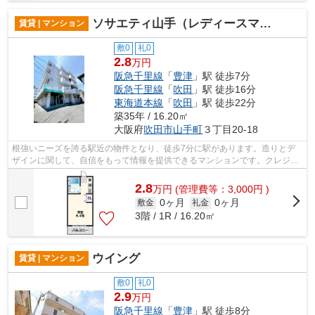
ソサエティ山手（レディースマンション）
賃貸 | マンション
敷0
礼0
2.8
万円
阪急千里線
「
豊津
」駅 徒歩7分
阪急千里線
「
吹田
」駅 徒歩16分
東海道本線
「
吹田
」駅 徒歩22分
築35年 / 16.20㎡
大阪府
吹田市
山手町
３丁目20-18
根強いニーズを誇る駅近の物件となり、徒歩7分に駅があります。造りとデ
ザインに関して、自信をもって情報を提供できるマンションです。クレジッ
トカードで初期費用をお支払いいただけ...
2.8
万
円
(管理費等：3,000円 )
0ヶ月
0ヶ月
敷金
礼金
3階 / 1R / 16.20㎡
ウイング
賃貸 | マンション
敷0
礼0
2.9
万円
阪急千里線
「
豊津
」駅 徒歩8分