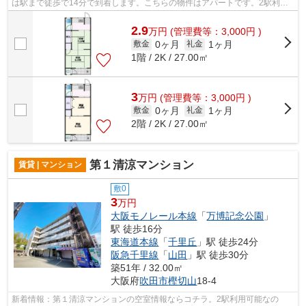
は駅まで徒歩で14分で到着します。こちらの物件はアパートです。2駅利用
可能な物件なので、交通経路を選ぶこと...
2.9
万
円
(管理費等：3,000円 )
0ヶ月
1ヶ月
敷金
礼金
1階 / 2K / 27.00㎡
3
万
円
(管理費等：3,000円 )
0ヶ月
1ヶ月
敷金
礼金
2階 / 2K / 27.00㎡
第１清涼マンション
賃貸 | マンション
敷0
3
万円
大阪モノレール本線
「
万博記念公園
」
駅 徒歩16分
東海道本線
「
千里丘
」駅 徒歩24分
阪急千里線
「
山田
」駅 徒歩30分
築51年 / 32.00㎡
大阪府
吹田市
樫切山
18-4
新着情報：第１清涼マンションの空室情報ならコチラ。2駅利用可能なの