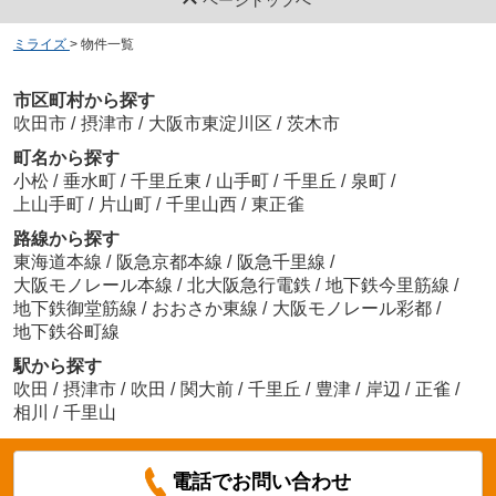
ミライズ
>
物件一覧
市区町村から探す
吹田市
/
摂津市
/
大阪市東淀川区
/
茨木市
町名から探す
小松
/
垂水町
/
千里丘東
/
山手町
/
千里丘
/
泉町
/
上山手町
/
片山町
/
千里山西
/
東正雀
路線から探す
東海道本線
/
阪急京都本線
/
阪急千里線
/
大阪モノレール本線
/
北大阪急行電鉄
/
地下鉄今里筋線
/
地下鉄御堂筋線
/
おおさか東線
/
大阪モノレール彩都
/
地下鉄谷町線
駅から探す
吹田
/
摂津市
/
吹田
/
関大前
/
千里丘
/
豊津
/
岸辺
/
正雀
/
相川
/
千里山
電話でお問い合わせ