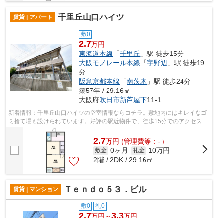
千里丘山口ハイツ
賃貸 | アパート
敷0
2.7
万円
東海道本線
「
千里丘
」駅 徒歩15分
大阪モノレール本線
「
宇野辺
」駅 徒歩19
分
阪急京都本線
「
南茨木
」駅 徒歩24分
築57年 / 29.16㎡
大阪府
吹田市
新芦屋下
11-1
新着情報：千里丘山口ハイツの空室情報ならコチラ。敷地内にはキレイなゴ
ミ捨て場も設けられています。好評の駅近物件で、徒歩15分でのアクセスが
可能です。こちらの物件はアパートで...
2.7
万
円
(管理費等：- )
0ヶ月
10万円
敷金
礼金
2階 / 2DK / 29.16㎡
Ｔｅｎｄｏ５３．ビル
賃貸 | マンション
敷0
礼0
2.7
3.3
万円～
万円