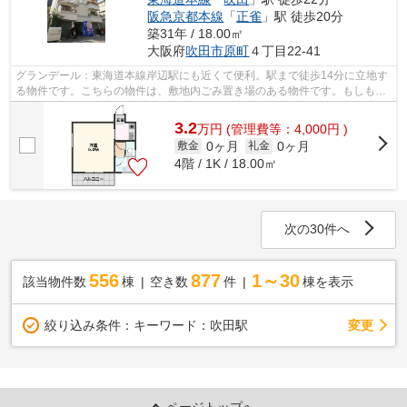
阪急京都本線
「
正雀
」駅 徒歩20分
築31年 / 18.00㎡
大阪府
吹田市
原町
４丁目22-41
グランデール：東海道本線岸辺駅にも近くて便利。駅まで徒歩14分に立地す
る物件です。こちらの物件は、敷地内ごみ置き場のある物件です。もしもの
ときの地震にも心強い鉄骨造物件。ミ...
3.2
万
円
(管理費等：4,000円 )
0ヶ月
0ヶ月
敷金
礼金
4階 / 1K / 18.00㎡
次の30件へ
556
877
1～30
該当物件数
棟
空き数
件
棟を表示
変更
絞り込み条件：
キーワード：吹田駅
ページトップへ