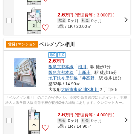
2.6
万
円
(管理費等：3,000円 )
0ヶ月
0ヶ月
敷金
礼金
3階 / 1K / 20.00㎡
ベルメゾン相川
賃貸 | マンション
敷0
礼0
2.6
万円
阪急京都本線
「
相川
」駅 徒歩1分
阪急京都本線
「
上新庄
」駅 徒歩15分
地下鉄今里筋線
「
井高野
」駅 徒歩18分
築33年 / 14.90㎡
大阪府
大阪市東淀川区
相川
２丁目9-5
「ベルメゾン相川」のここがイチオシ。高校や高専選びにもポイント。学校
法人大阪学園大阪高等学校が徒歩2分の場所にあります。クレジットカード
で初期費用がお支払いいただけるので、...
2.6
万
円
(管理費等：4,000円 )
0ヶ月
0ヶ月
敷金
礼金
5階 / 1R / 14.90㎡