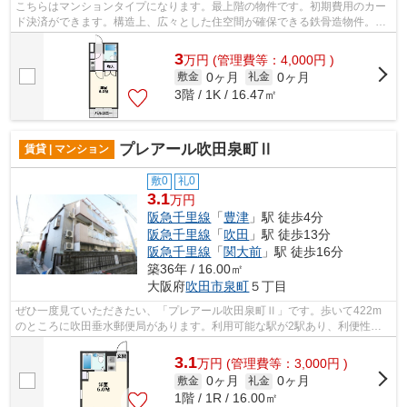
こちらはマンションタイプになります。最上階の物件です。初期費用のカー
ド決済ができます。構造上、広々とした住空間が確保できる鉄骨造物件。ご
自身の目で吹田市の物件をご覧になり...
3
万
円
(管理費等：4,000円 )
0ヶ月
0ヶ月
敷金
礼金
3階 / 1K / 16.47㎡
プレアール吹田泉町Ⅱ
賃貸 | マンション
敷0
礼0
3.1
万円
阪急千里線
「
豊津
」駅 徒歩4分
阪急千里線
「
吹田
」駅 徒歩13分
阪急千里線
「
関大前
」駅 徒歩16分
築36年 / 16.00㎡
大阪府
吹田市
泉町
５丁目
ぜひ一度見ていただきたい、「プレアール吹田泉町Ⅱ」です。歩いて422m
のところに吹田垂水郵便局があります。利用可能な駅が2駅あり、利便性の
高い物件です。構造上、広々とした住空間...
3.1
万
円
(管理費等：3,000円 )
0ヶ月
0ヶ月
敷金
礼金
1階 / 1R / 16.00㎡