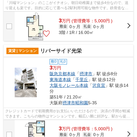
「川端マンション」のここがイチオシ。朝日幼稚園まで徒歩4分なので、送
り迎えも楽です。目的に応じて選べる2駅利用可能な物件です。鉄骨造な
ら、耐久性や耐震性が高いので住んでで安...
3
万
円
(管理費等：5,000円 )
0ヶ月
0ヶ月
敷金
礼金
3階 / 1R / 16.00㎡
リバーサイド光栄
賃貸 | マンション
敷0
礼0
3
万円
阪急京都本線
「
摂津市
」駅 徒歩8分
東海道本線
「
千里丘
」駅 徒歩12分
大阪モノレール本線
「
沢良宜
」駅 徒歩14
分
築51年 / 21.20㎡
大阪府
摂津市
昭和園
5-35
クレジットカードで初期費用がお支払いいただけるので、決済の手間が軽減
できます。こちらの物件はマンションです。幅広い層に好評な、駅から徒歩
8分に立地する物件です。遮音性も高い...
3
万
円
(管理費等：5,000円 )
0ヶ月
0ヶ月
敷金
礼金