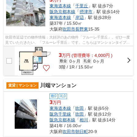
万円
東海道本線
「
千里丘
」駅 徒歩7分
阪急京都本線
「
摂津市
」駅 徒歩14分
東海道本線
「
岸辺
」駅 徒歩28分
築37年 / 15.50㎡
大阪府
吹田市
長野東
15-35
吹田市近辺での物件情報：大好評のあの物件「フルーレ千里丘」。ぜひ一度
見ていただきたい、「フルーレ千里丘」です。こちらはマンションタイプに
なります。耐火、耐震性の高い鉄筋コ...
3
万
円
(管理費等：4,000円 )
0ヶ月
0ヶ月
敷金
礼金
3階 / 1R / 15.50㎡
川端マンション
賃貸 | マンション
敷0
礼0
3
万円
東海道本線
「
吹田
」駅 徒歩5分
阪急千里線
「
吹田
」駅 徒歩12分
阪急京都本線
「
相川
」駅 徒歩14分
築41年 / 16.00㎡
大阪府
吹田市
朝日町
20-9