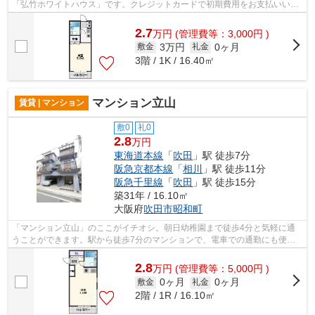
「弘竹ホワイトハウス」です。クレジットカードで初期費用をお支払いいた
だける物件です。RC構造を生かした耐火...
2.7
万
円
(管理費等：3,000円 )
3万円
0ヶ月
敷金
礼金
3階 / 1K / 16.40㎡
マンション立山
賃貸 | マンション
敷0
礼0
2.8
万円
東海道本線
「
吹田
」駅 徒歩7分
阪急京都本線
「
相川
」駅 徒歩11分
阪急千里線
「
吹田
」駅 徒歩15分
築31年 / 16.10㎡
大阪府
吹田市
昭和町
「マンション立山」のここがイチオシ。朝日幼稚園まで徒歩4分と気軽に通
うことができます。駅から徒歩7分のマンションで、電車での通勤にも便利
な立地です。造りとデザインに関して、...
2.8
万
円
(管理費等：5,000円 )
0ヶ月
0ヶ月
敷金
礼金
2階 / 1R / 16.10㎡