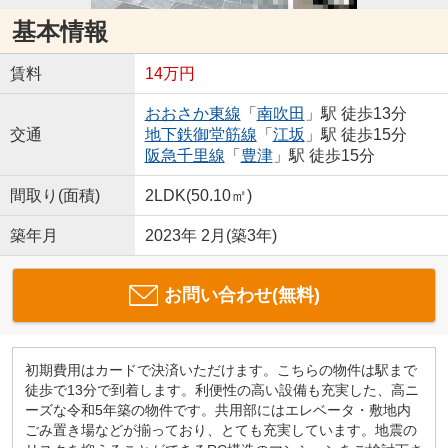
基本情報
賃料
14万円
おおさか東線
「
南吹田
」駅 徒歩13分
交通
地下鉄御堂筋線
「
江坂
」駅 徒歩15分
阪急千里線
「
豊津
」駅 徒歩15分
間取り(面積)
2LDK(50.10㎡)
築年月
2023年 2月(築3年)
お問い合わせ(無料)
初期費用はカードで決済いただけます。こちらの物件は駅まで
徒歩で13分で到着します。利便性の高い設備も充実した、高ニ
ーズな令和5年築の物件です。共用部にはエレベータ・敷地内
ごみ置き場などが揃っており、とても充実しています。地震の