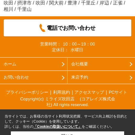
吹田
/
摂津市
/
吹田
/
関大前
/
豊津
/
千里丘
/
岸辺
/
正雀
/
相川
/
千里山
電話でお問い合わせ
営業時間：
10：00～19：00
定休日：
水曜日
ホーム
会社概要
お問い合わせ
来店予約
プライバシーポリシー
利用規約
アクセスマップ
PCサイト
Copyright(c) ミライズ吹田店 (コアレイズ株式会
社) All rights reserved.
当サイトでは、お客様の当サイト利用状況把握、サービス向上検討を目的と
して、クッキー（Cookie）を使用しています。
詳しくは、当社の
「Cookieの取扱いについて」
をご確認ください。