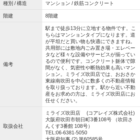
種別 / 構造
マンション / 鉄筋コンクリート
階建
8階建
駅まで徒歩13分に立地する物件です。こ
ちらはマンションタイプになります。道
が平坦だと買い物も快適にできますね。
共用部には敷地内ごみ置き場・エレベー
タなど様々な設備やサービスが揃ってい
るので便利です。コンクリート躯体で隙
備考
間がなく、気密性や断熱効果も高いマン
ション。ミライズ吹田店では、おおさか
東線南吹田を中心に数多くの不動産情報
を取り扱っております。駅から近い不動
産をお求めの方は、ミライズ吹田店にお
任せください。
ミライズ吹田店 (コアレイズ株式会社)
大阪府吹田市朝日町3番108号 （吹田さ
取扱会社
んくす3番館 108号）
TEL:06-6381-5050
大阪府知事 (2) 第60585号