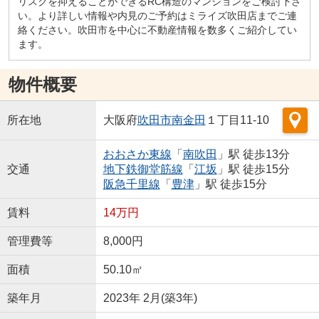
リスクを抑えることができるRC構造のマンションをご検討下さ
い。より詳しい情報や内見のご予約はミライズ吹田店までご連
絡ください。吹田市を中心に不動産情報を数多くご紹介してい
ます。
物件概要
所在地
大阪府
吹田市
南金田
１丁目11-10
おおさか東線
「
南吹田
」駅 徒歩13分
交通
地下鉄御堂筋線
「
江坂
」駅 徒歩15分
阪急千里線
「
豊津
」駅 徒歩15分
賃料
14万円
管理費等
8,000円
面積
50.10㎡
築年月
2023年 2月(築3年)