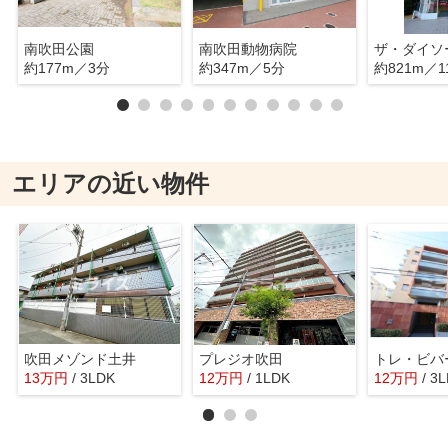
南吹田公園
南吹田動物病院
約177m／3分
約347m／5分
約821m／1
エリアの近い物件
吹田メゾンド土井
プレジオ吹田
13
万
円
/ 3LDK
12
万
円
/ 1LDK
12
万
円
/ 3