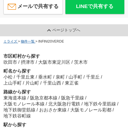
メールで共有する
LINEで共有する
ページトップへ
ミライズ
>
物件一覧
>
INFINI20VERDE
市区町村から探す
吹田市
/
摂津市
/
大阪市東淀川区
/
茨木市
町名から探す
小松
/
千里丘東
/
垂水町
/
泉町
/
山手町
/
千里丘
/
上山手町
/
片山町
/
千里山西
/
東正雀
路線から探す
東海道本線
/
阪急京都本線
/
阪急千里線
/
大阪モノレール本線
/
北大阪急行電鉄
/
地下鉄今里筋線
/
地下鉄御堂筋線
/
おおさか東線
/
大阪モノレール彩都
/
地下鉄谷町線
駅から探す