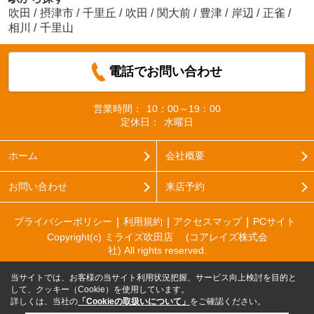
吹田
/
摂津市
/
千里丘
/
吹田
/
関大前
/
豊津
/
岸辺
/
正雀
/
相川
/
千里山
電話でお問い合わせ
営業時間：
10：00～19：00
定休日：
水曜日
ホーム
会社概要
お問い合わせ
来店予約
プライバシーポリシー
利用規約
アクセスマップ
PCサイト
Copyright(c) ミライズ吹田店 (コアレイズ株式会
社) All rights reserved.
当サイトでは、お客様の当サイト利用状況把握、サービス向上検討を目的と
して、クッキー（Cookie）を使用しています。
詳しくは、当社の
「Cookieの取扱いについて」
をご確認ください。