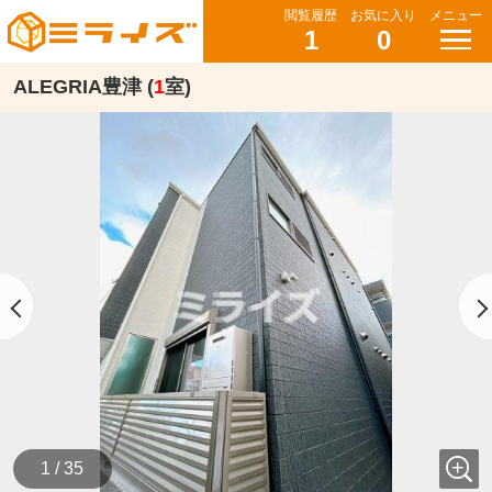
閲覧履歴
お気に入り
メニュー
1
0
ALEGRIA豊津 (
1
室)
1 / 35