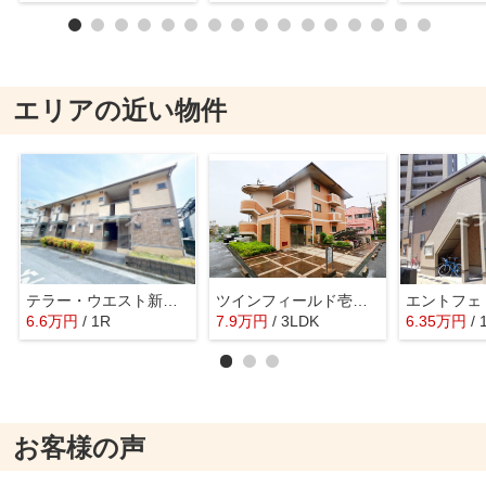
エリアの近い物件
テラー・ウエスト新芦屋
ツインフィールド壱番館
エントフェ
6.6
万
円
/ 1R
7.9
万
円
/ 3LDK
6.35
万
円
/ 
お客様の声