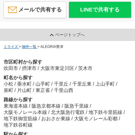
メールで共有する
LINEで共有する
ページトップへ
ミライズ
>
物件一覧
>
ALEGRIA豊津
市区町村から探す
吹田市
/
摂津市
/
大阪市東淀川区
/
茨木市
町名から探す
小松
/
垂水町
/
山手町
/
千里丘
/
千里丘東
/
上山手町
/
泉町
/
片山町
/
東正雀
/
千里山西
路線から探す
東海道本線
/
阪急京都本線
/
阪急千里線
/
大阪モノレール本線
/
北大阪急行電鉄
/
地下鉄今里筋線
/
地下鉄御堂筋線
/
おおさか東線
/
大阪モノレール彩都
/
地下鉄谷町線
駅から探す