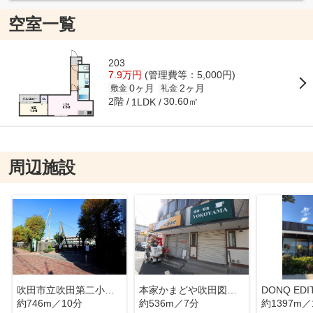
空室一覧
203
7.9万円
(管理費等：5,000円)
0ヶ月
2ヶ月
敷金
礼金
2階
30.60㎡
1LDK
周辺施設
吹田市立吹田第二小学校
本家かまどや吹田図書館前店
約746m／10分
約536m／7分
約1397m／