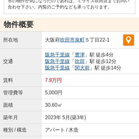
市の物件が気になったのであれば、ミライズ吹田店までお問い
合わせ下さい。内覧のご予約なども承っております。
物件概要
所在地
大阪府
吹田市
泉町
５丁目22-1
阪急千里線
「
豊津
」駅 徒歩4分
交通
阪急千里線
「
吹田
」駅 徒歩12分
阪急千里線
「
関大前
」駅 徒歩14分
賃料
7.9万円
管理費等
5,000円
面積
30.60㎡
築年月
2023年 5月(築3年)
種別 / 構造
アパート / 木造