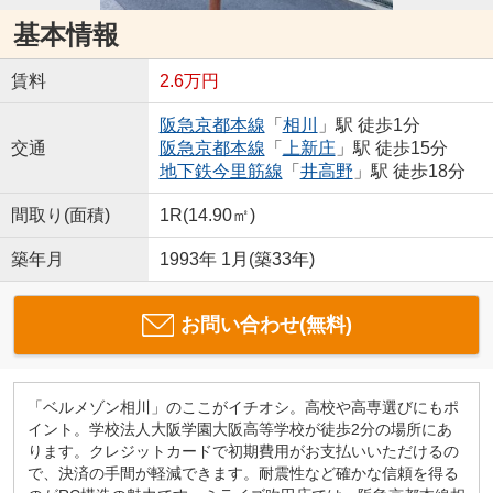
基本情報
賃料
2.6万円
阪急京都本線
「
相川
」駅 徒歩1分
交通
阪急京都本線
「
上新庄
」駅 徒歩15分
地下鉄今里筋線
「
井高野
」駅 徒歩18分
間取り(面積)
1R(14.90㎡)
築年月
1993年 1月(築33年)
お問い合わせ(無料)
「ベルメゾン相川」のここがイチオシ。高校や高専選びにもポ
イント。学校法人大阪学園大阪高等学校が徒歩2分の場所にあ
ります。クレジットカードで初期費用がお支払いいただけるの
で、決済の手間が軽減できます。耐震性など確かな信頼を得る