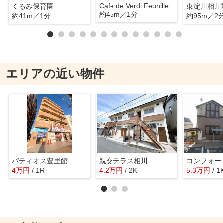
Cafe de Verdi Feunille
くるみ保育園
東淀川相川
約45m／1分
約41m／1分
約95m／2
エリアの近い物件
パティオス豊里館
親交テラス相川
コンフォー
4
万
円
/ 1R
4.2
万
円
/ 2K
5.3
万
円
/ 1