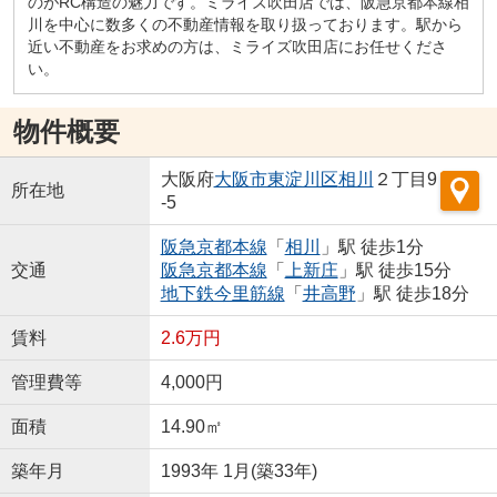
のがRC構造の魅力です。ミライズ吹田店では、阪急京都本線相
川を中心に数多くの不動産情報を取り扱っております。駅から
近い不動産をお求めの方は、ミライズ吹田店にお任せくださ
い。
物件概要
大阪府
大阪市東淀川区
相川
２丁目9
所在地
-5
阪急京都本線
「
相川
」駅 徒歩1分
交通
阪急京都本線
「
上新庄
」駅 徒歩15分
地下鉄今里筋線
「
井高野
」駅 徒歩18分
賃料
2.6万円
管理費等
4,000円
面積
14.90㎡
築年月
1993年 1月(築33年)