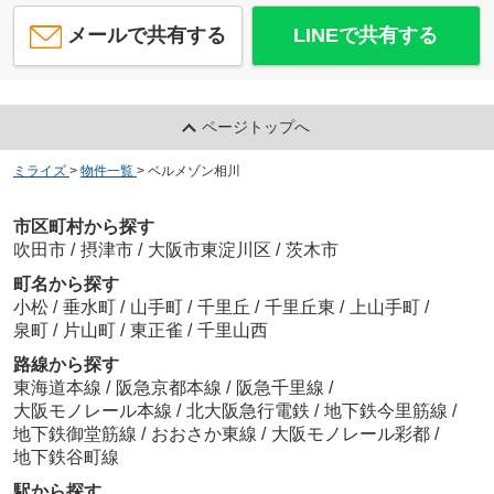
メールで共有する
LINEで共有する
ページトップへ
ミライズ
>
物件一覧
>
ベルメゾン相川
市区町村から探す
吹田市
/
摂津市
/
大阪市東淀川区
/
茨木市
町名から探す
小松
/
垂水町
/
山手町
/
千里丘
/
千里丘東
/
上山手町
/
泉町
/
片山町
/
東正雀
/
千里山西
路線から探す
東海道本線
/
阪急京都本線
/
阪急千里線
/
大阪モノレール本線
/
北大阪急行電鉄
/
地下鉄今里筋線
/
地下鉄御堂筋線
/
おおさか東線
/
大阪モノレール彩都
/
地下鉄谷町線
駅から探す