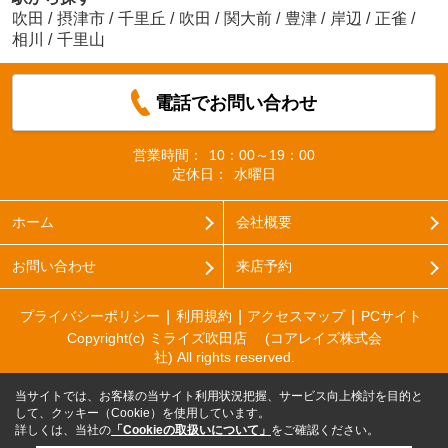
吹田
/
摂津市
/
千里丘
/
吹田
/
関大前
/
豊津
/
岸辺
/
正雀
/
相川
/
千里山
電話でお問い合わせ
営業時間：
10：00～19：00
定休日：
水曜日
ホーム
会社概要
お問い合わせ
来店予約
プライバシーポリシー
利用規約
アクセスマップ
PCサイト
Copyright(c) ミライズ吹田店 (コアレイズ株式会
社) All rights reserved.
当サイトでは、お客様の当サイト利用状況把握、サービス向上検討を目的と
して、クッキー（Cookie）を使用しています。
詳しくは、当社の
「Cookieの取扱いについて」
をご確認ください。