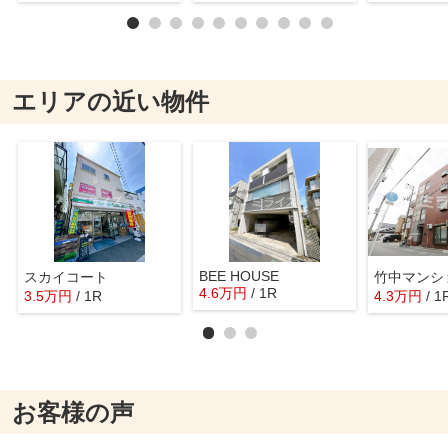
エリアの近い物件
BEE HOUSE
スカイコート
竹中マンシ
4.6
万
円
/ 1R
3.5
万
円
/ 1R
4.3
万
円
/ 1
お客様の声