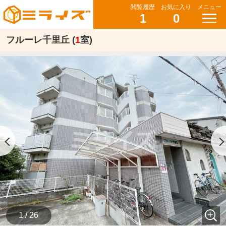
閲覧履歴
お気に入り
メニュー
1
0
フルーレ千里丘 (
1
室)
1 / 26