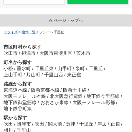
ページトップへ
ミライズ
>
物件一覧
>
フルーレ千里丘
市区町村から探す
吹田市
/
摂津市
/
大阪市東淀川区
/
茨木市
町名から探す
小松
/
垂水町
/
千里丘東
/
山手町
/
泉町
/
千里丘
/
上山手町
/
片山町
/
千里山西
/
東正雀
路線から探す
東海道本線
/
阪急京都本線
/
阪急千里線
/
大阪モノレール本線
/
北大阪急行電鉄
/
地下鉄今里筋線
/
地下鉄御堂筋線
/
おおさか東線
/
大阪モノレール彩都
/
地下鉄谷町線
駅から探す
吹田
/
摂津市
/
吹田
/
関大前
/
豊津
/
千里丘
/
岸辺
/
正雀
/
相川
/
千里山