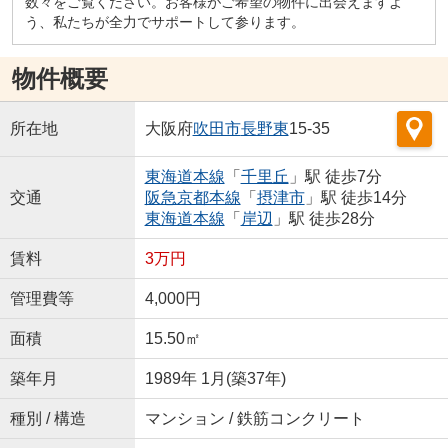
数々をご覧ください。お客様がご希望の物件に出会えますよ
う、私たちが全力でサポートして参ります。
物件概要
所在地
大阪府
吹田市
長野東
15-35
東海道本線
「
千里丘
」駅 徒歩7分
交通
阪急京都本線
「
摂津市
」駅 徒歩14分
東海道本線
「
岸辺
」駅 徒歩28分
賃料
3万円
管理費等
4,000円
面積
15.50㎡
築年月
1989年 1月(築37年)
種別 / 構造
マンション / 鉄筋コンクリート