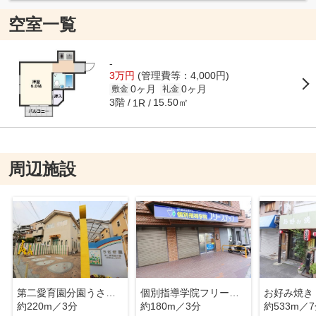
空室一覧
-
3万円
(管理費等：4,000円)
0ヶ月
0ヶ月
敷金
礼金
3階
15.50㎡
1R
周辺施設
第二愛育園分園うさぎ園
個別指導学院フリーステップ
お好み焼き
約220m／3分
約180m／3分
約533m／