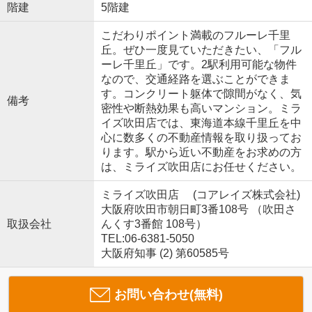
階建
5階建
こだわりポイント満載のフルーレ千里
丘。ぜひ一度見ていただきたい、「フル
ーレ千里丘」です。2駅利用可能な物件
なので、交通経路を選ぶことができま
す。コンクリート躯体で隙間がなく、気
備考
密性や断熱効果も高いマンション。ミラ
イズ吹田店では、東海道本線千里丘を中
心に数多くの不動産情報を取り扱ってお
ります。駅から近い不動産をお求めの方
は、ミライズ吹田店にお任せください。
ミライズ吹田店 (コアレイズ株式会社)
大阪府吹田市朝日町3番108号 （吹田さ
取扱会社
んくす3番館 108号）
TEL:06-6381-5050
大阪府知事 (2) 第60585号
お問い合わせ(無料)