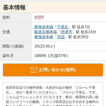
基本情報
賃料
3万円
東海道本線
「
千里丘
」駅 徒歩7分
交通
阪急京都本線
「
摂津市
」駅 徒歩14分
東海道本線
「
岸辺
」駅 徒歩28分
間取り(面積)
1R(15.50㎡)
築年月
1989年 1月(築37年)
お問い合わせ(無料)
吹田市近辺での物件情報：大好評のあの物件「フルーレ千里
丘」。ぜひ一度見ていただきたい、「フルーレ千里丘」です。
こちらはマンションタイプになります。耐火、耐震性の高い鉄
筋コンクリートの建物。ミライズ吹田店がおすすめする物件の