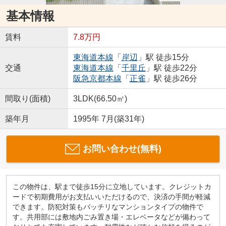
基本情報
賃料
7.8万円
東海道本線
「
岸辺
」駅 徒歩15分
交通
東海道本線
「
千里丘
」駅 徒歩22分
阪急京都本線
「
正雀
」駅 徒歩26分
間取り(面積)
3LDK(66.50㎡)
築年月
1995年 7月(築31年)
お問い合わせ(無料)
この物件は、駅まで徒歩15分に立地しています。クレジットカ
ードで初期費用がお支払いいただけるので、決済の手間が軽減
できます。防犯対策もバッチリなマンションタイプの物件で
す。共用部には敷地内ごみ置き場・エレベータなどが備わって