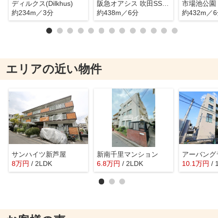
ディルクス(Dilkhus)
阪急オアシス 吹田SST店
市場池公園
約234m／3分
約438m／6分
約432m／
エリアの近い物件
サンハイツ新芦屋
新南千里マンション
アーバング
8
万
円
/ 2LDK
6.8
万
円
/ 2LDK
10.1
万
円
/