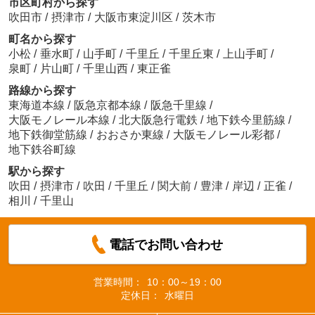
市区町村から探す
吹田市
/
摂津市
/
大阪市東淀川区
/
茨木市
町名から探す
小松
/
垂水町
/
山手町
/
千里丘
/
千里丘東
/
上山手町
/
泉町
/
片山町
/
千里山西
/
東正雀
路線から探す
東海道本線
/
阪急京都本線
/
阪急千里線
/
大阪モノレール本線
/
北大阪急行電鉄
/
地下鉄今里筋線
/
地下鉄御堂筋線
/
おおさか東線
/
大阪モノレール彩都
/
地下鉄谷町線
駅から探す
吹田
/
摂津市
/
吹田
/
千里丘
/
関大前
/
豊津
/
岸辺
/
正雀
/
相川
/
千里山
電話でお問い合わせ
営業時間：
10：00～19：00
定休日：
水曜日