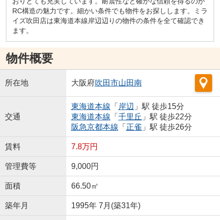
おりとても充実しています。耐震性など確かな信頼を得るのが
RC構造の魅力です。細かい条件でも物件をお探しします。ミラ
イズ吹田店は東海道本線岸辺辺りの物件の条件を全て確認でき
ます。
物件概要
所在地
大阪府
吹田市
山田南
東海道本線
「
岸辺
」駅 徒歩15分
交通
東海道本線
「
千里丘
」駅 徒歩22分
阪急京都本線
「
正雀
」駅 徒歩26分
賃料
7.8万円
管理費等
9,000円
面積
66.50㎡
築年月
1995年 7月(築31年)