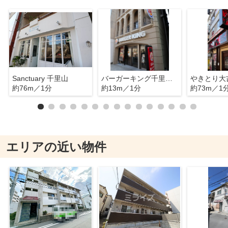
Sanctuary 千里山
バーガーキング千里山店
約76m／1分
約13m／1分
約73m／1
エリアの近い物件