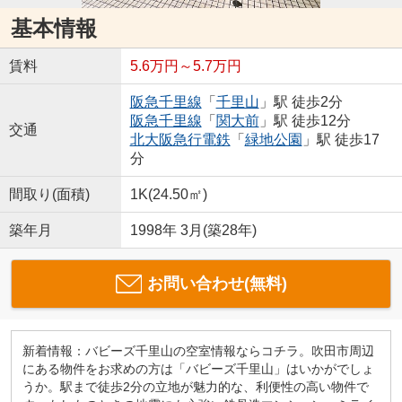
基本情報
賃料
5.6万円～5.7万円
阪急千里線
「
千里山
」駅 徒歩2分
阪急千里線
「
関大前
」駅 徒歩12分
交通
北大阪急行電鉄
「
緑地公園
」駅 徒歩17
分
間取り(面積)
1K(24.50㎡)
築年月
1998年 3月(築28年)
お問い合わせ(無料)
新着情報：バビーズ千里山の空室情報ならコチラ。吹田市周辺
にある物件をお求めの方は「バビーズ千里山」はいかがでしょ
うか。駅まで徒歩2分の立地が魅力的な、利便性の高い物件で