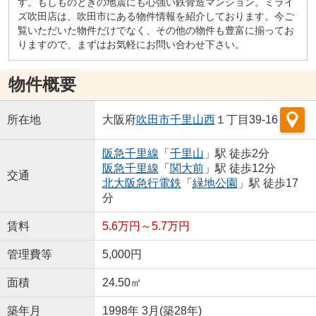
す。もしものときの地震にも心強い鉄骨造マンション。ミライ
ズ吹田店は、吹田市にある物件情報を紹介しております。今ご
覧いただいた物件だけでなく、その他の物件も豊富に揃ってお
りますので、まずはお気軽にお問い合わせ下さい。
物件概要
所在地
大阪府
吹田市
千里山西
１丁目39-16
阪急千里線
「
千里山
」駅 徒歩2分
阪急千里線
「
関大前
」駅 徒歩12分
交通
北大阪急行電鉄
「
緑地公園
」駅 徒歩17
分
賃料
5.6万円～5.7万円
管理費等
5,000円
面積
24.50㎡
築年月
1998年 3月(築28年)