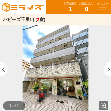
閲覧履歴
お気に入り
メニュー
1
0
バビーズ千里山 (
2
室)
1 / 31