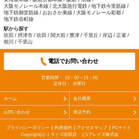
大阪モノレール本線
/
北大阪急行電鉄
/
地下鉄今里筋線
/
地下鉄御堂筋線
/
おおさか東線
/
大阪モノレール彩都
/
地下鉄谷町線
駅から探す
吹田
/
摂津市
/
吹田
/
関大前
/
豊津
/
千里丘
/
岸辺
/
正雀
/
相川
/
千里山
電話でお問い合わせ
営業時間：
10：00～19：00
定休日：
水曜日
ホーム
会社概要
お問い合わせ
来店予約
プライバシーポリシー
利用規約
アクセスマップ
PCサイト
Copyright(c) ミライズ吹田店 (コアレイズ株式会