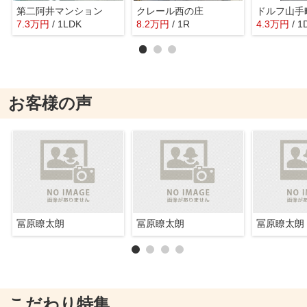
第二阿井マンション
クレール西の庄
ドルフ山手
7.3
万
円
/ 1LDK
8.2
万
円
/ 1R
4.3
万
円
/ 1
お客様の声
冨原瞭太朗
冨原瞭太朗
冨原瞭太朗
こだわり特集