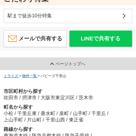
駅まで徒歩10分特集
メールで共有する
LINEで共有する
ページトップへ
ミライズ
>
物件一覧
>
バビーズ千里山
市区町村から探す
吹田市
/
摂津市
/
大阪市東淀川区
/
茨木市
町名から探す
小松
/
千里丘東
/
垂水町
/
泉町
/
山手町
/
千里丘
/
上山手町
/
片山町
/
千里山西
/
東正雀
路線から探す
東海道本線
/
阪急京都本線
/
阪急千里線
/