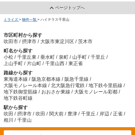
ページトップへ
ミライズ
>
物件一覧
>
ハイテラス千里山
市区町村から探す
吹田市
/
摂津市
/
大阪市東淀川区
/
茨木市
町名から探す
小松
/
千里丘東
/
垂水町
/
泉町
/
山手町
/
千里丘
/
上山手町
/
片山町
/
千里山西
/
東正雀
路線から探す
東海道本線
/
阪急京都本線
/
阪急千里線
/
大阪モノレール本線
/
北大阪急行電鉄
/
地下鉄今里筋線
/
地下鉄御堂筋線
/
おおさか東線
/
大阪モノレール彩都
/
地下鉄谷町線
駅から探す
吹田
/
摂津市
/
吹田
/
関大前
/
豊津
/
千里丘
/
岸辺
/
正雀
/
相川
/
千里山