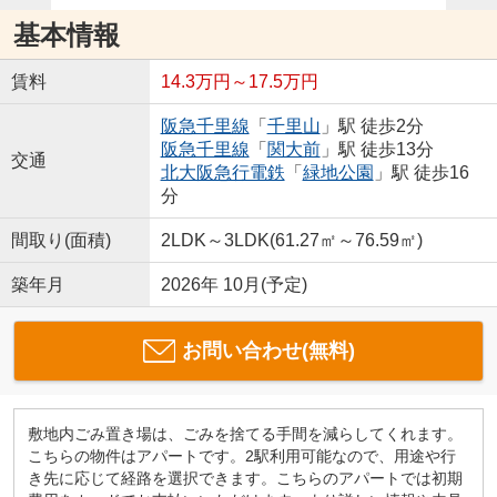
基本情報
賃料
14.3万円～17.5万円
阪急千里線
「
千里山
」駅 徒歩2分
阪急千里線
「
関大前
」駅 徒歩13分
交通
北大阪急行電鉄
「
緑地公園
」駅 徒歩16
分
間取り(面積)
2LDK～3LDK(61.27㎡～76.59㎡)
築年月
2026年 10月(予定)
お問い合わせ(無料)
敷地内ごみ置き場は、ごみを捨てる手間を減らしてくれます。
こちらの物件はアパートです。2駅利用可能なので、用途や行
き先に応じて経路を選択できます。こちらのアパートでは初期