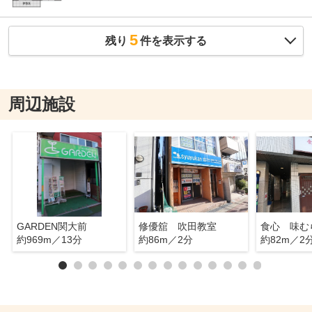
5
残り
件を表示する
周辺施設
GARDEN関大前
修優舘 吹田教室
食心 味む
約969m／13分
約86m／2分
約82m／2