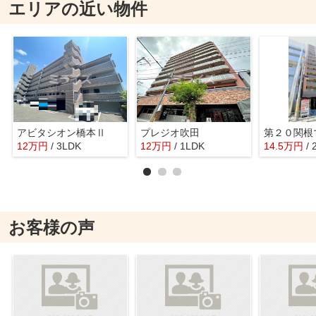
エリアの近い物件
アビタシオン橋本Ⅱ
プレジオ吹田
第２０関根
12
万
円
/ 3LDK
12
万
円
/ 1LDK
14.5
万
円
/
お客様の声