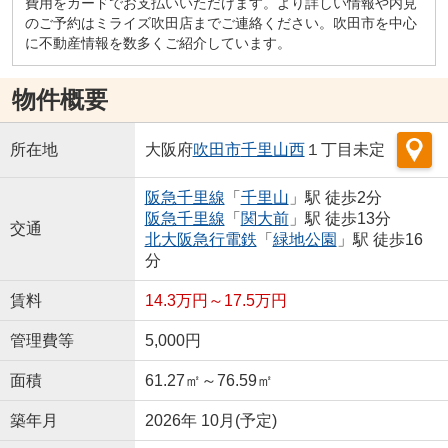
費用をカードでお支払いいただけます。より詳しい情報や内見
のご予約はミライズ吹田店までご連絡ください。吹田市を中心
に不動産情報を数多くご紹介しています。
物件概要
所在地
大阪府
吹田市
千里山西
１丁目未定
阪急千里線
「
千里山
」駅 徒歩2分
阪急千里線
「
関大前
」駅 徒歩13分
交通
北大阪急行電鉄
「
緑地公園
」駅 徒歩16
分
賃料
14.3万円～17.5万円
管理費等
5,000円
面積
61.27㎡～76.59㎡
築年月
2026年 10月(予定)