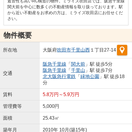
遮音性も高いRC構造の物件。ミライズ吹田店では、阪急千里線
関大前を中心に数多くの不動産情報を取り扱っております。駅
から近い不動産をお求めの方は、ミライズ吹田店にお任せくだ
さい。
物件概要
所在地
大阪府
吹田市
千里山西
１丁目27-14
阪急千里線
「
関大前
」駅 徒歩5分
阪急千里線
「
千里山
」駅 徒歩7分
交通
北大阪急行電鉄
「
緑地公園
」駅 徒歩18
分
賃料
5.8万円～5.9万円
管理費等
5,000円
面積
25.43㎡
築年月
2010年 10月(築15年)