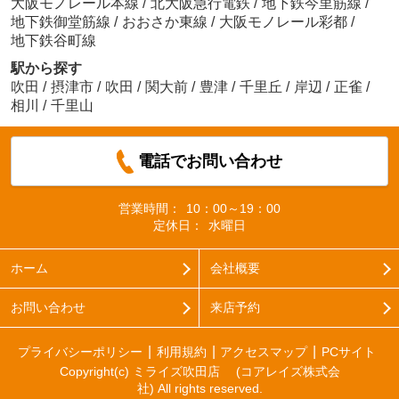
大阪モノレール本線
/
北大阪急行電鉄
/
地下鉄今里筋線
/
森下弘崇
地下鉄御堂筋線
/
おおさか東線
/
大阪モノレール彩都
/
地下鉄谷町線
駅から探す
吹田
/
摂津市
/
吹田
/
関大前
/
豊津
/
千里丘
/
岸辺
/
正雀
/
相川
/
千里山
フィル薬局
約574m／8分
電話でお問い合わせ
営業時間：
10：00～19：00
定休日：
水曜日
ホーム
会社概要
千里山の八百屋さん
約489m／7分
お問い合わせ
来店予約
プライバシーポリシー
利用規約
アクセスマップ
PCサイト
Copyright(c) ミライズ吹田店 (コアレイズ株式会
社) All rights reserved.