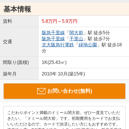
基本情報
賃料
5.8万円～5.9万円
阪急千里線
「
関大前
」駅 徒歩5分
阪急千里線
「
千里山
」駅 徒歩7分
交通
北大阪急行電鉄
「
緑地公園
」駅 徒歩18
分
間取り(面積)
1K(25.43㎡)
築年月
2010年 10月(築15年)
お問い合わせ(無料)
こだわりポイント満載のドミール関大前。ぜひ一度見ていただ
きたい、「ドミール関大前」です。初期費用をカードでお支払
いいただけるので、カードで決済したい方にもおすすめです。