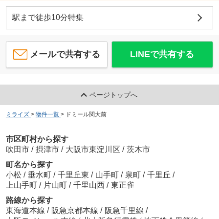
カントリー青葉ハイツ
駅まで徒歩10分特集
4.9
万
円
/ 1K
バーガーキング千里山店
約482m／7分
メールで共有する
LINEで共有する
冨原瞭太朗
ページトップへ
たこやきあほや千里山店
ミライズ
>
物件一覧
>
ドミール関大前
約537m／7分
市区町村から探す
村上淳
吹田市
/
摂津市
/
大阪市東淀川区
/
茨木市
町名から探す
小松
/
垂水町
/
千里丘東
/
山手町
/
泉町
/
千里丘
/
上山手町
/
片山町
/
千里山西
/
東正雀
セブンイレブン 吹田千里山西5丁目店
路線から探す
約529m／7分
東海道本線
/
阪急京都本線
/
阪急千里線
/