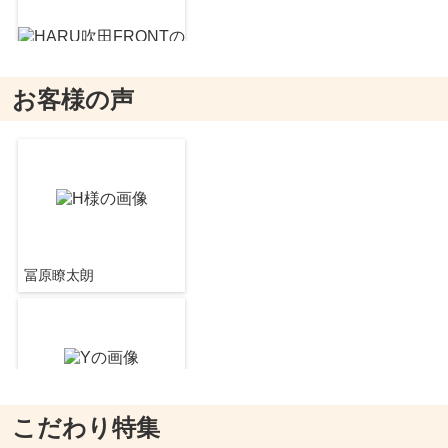
お客様の声
HARU吹田FRONT
8.1
万
円
/ 1LDK
八剣伝千里山駅前店
約498m／7分
冨原瞭太朗
アンデュノール千里
8.5
万
円
/ 2LDK
クック・チャム千里山店
約520m／7分
こだわり特集
冨原瞭太朗