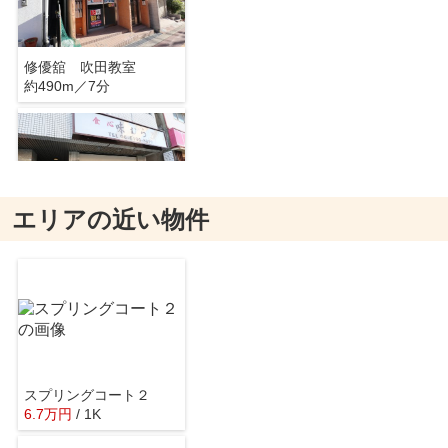
修優舘 吹田教室
約490m／7分
エリアの近い物件
食心 味むら
約533m／7分
スプリングコート２
6.7
万
円
/ 1K
やきとり大吉 千里山駅前店
約442m／6分