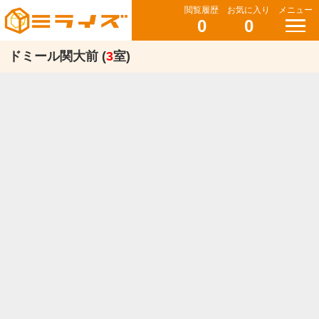
閲覧履歴
お気に入り
メニュー
0
0
ドミール関大前 (
3
室)