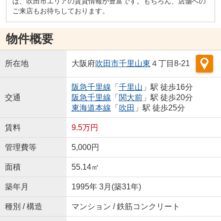
は、吹田市エリアの賃貸情報が豊富です。もちろん、店舗への
ご来店もお待ちしております。
物件概要
所在地
大阪府
吹田市
千里山東
４丁目8-21
阪急千里線
「
千里山
」駅 徒歩16分
交通
阪急千里線
「
関大前
」駅 徒歩20分
東海道本線
「
吹田
」駅 徒歩25分
賃料
9.5万円
管理費等
5,000円
面積
55.14㎡
築年月
1995年 3月(築31年)
種別 / 構造
マンション / 鉄筋コンクリート