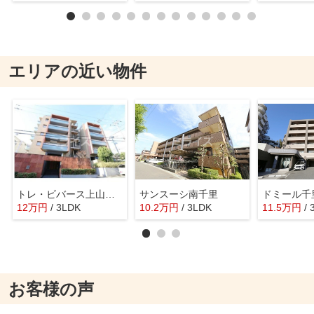
エリアの近い物件
トレ・ビバース上山手公園Ⅱ
サンスーシ南千里
ドミール千
12
万
円
/ 3LDK
10.2
万
円
/ 3LDK
11.5
万
円
/
お客様の声