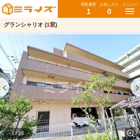
閲覧履歴
お気に入り
メニュー
1
0
グランシャリオ (
1
室)
1 / 28