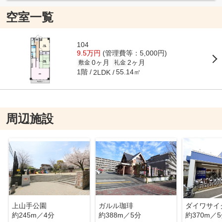
空室一覧
104
9.5万円
(管理費等：5,000円)
0ヶ月
2ヶ月
敷金
礼金
1階
55.14㎡
2LDK
周辺施設
上山手公園
ガルル珈琲
約245m／4分
約388m／5分
約370m／