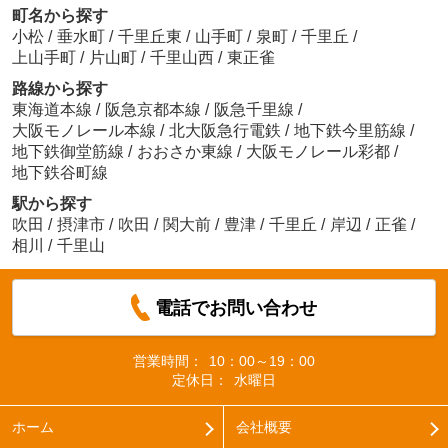
町名から探す
小松
/
垂水町
/
千里丘東
/
山手町
/
泉町
/
千里丘
/
上山手町
/
片山町
/
千里山西
/
東正雀
路線から探す
東海道本線
/
阪急京都本線
/
阪急千里線
/
大阪モノレール本線
/
北大阪急行電鉄
/
地下鉄今里筋線
/
地下鉄御堂筋線
/
おおさか東線
/
大阪モノレール彩都
/
地下鉄谷町線
駅から探す
吹田
/
摂津市
/
吹田
/
関大前
/
豊津
/
千里丘
/
岸辺
/
正雀
/
相川
/
千里山
電話でお問い合わせ
営業時間：
10：00～19：00
定休日：
水曜日
ホーム
会社概要