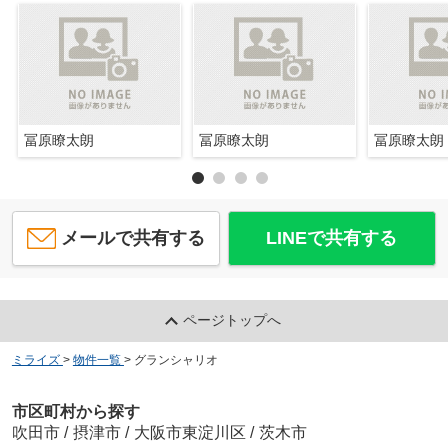
冨原瞭太朗
冨原瞭太朗
冨原瞭太朗
メールで共有する
LINEで共有する
ページトップへ
ミライズ
>
物件一覧
>
グランシャリオ
市区町村から探す
吹田市
/
摂津市
/
大阪市東淀川区
/
茨木市