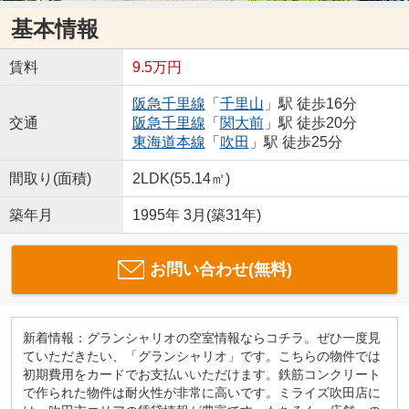
基本情報
賃料
9.5万円
阪急千里線
「
千里山
」駅 徒歩16分
交通
阪急千里線
「
関大前
」駅 徒歩20分
東海道本線
「
吹田
」駅 徒歩25分
間取り(面積)
2LDK(55.14㎡)
築年月
1995年 3月(築31年)
お問い合わせ(無料)
新着情報：グランシャリオの空室情報ならコチラ。ぜひ一度見
ていただきたい、「グランシャリオ」です。こちらの物件では
初期費用をカードでお支払いいただけます。鉄筋コンクリート
で作られた物件は耐火性が非常に高いです。ミライズ吹田店に