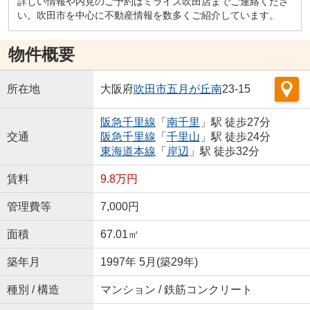
詳しい情報や内見のご予約はミライズ吹田店までご連絡くださ
い。吹田市を中心に不動産情報を数多くご紹介しています。
物件概要
所在地
大阪府
吹田市
五月が丘南
23-15
阪急千里線
「
南千里
」駅 徒歩27分
交通
阪急千里線
「
千里山
」駅 徒歩24分
東海道本線
「
岸辺
」駅 徒歩32分
賃料
9.8万円
管理費等
7,000円
面積
67.01㎡
築年月
1997年 5月(築29年)
種別 / 構造
マンション / 鉄筋コンクリート