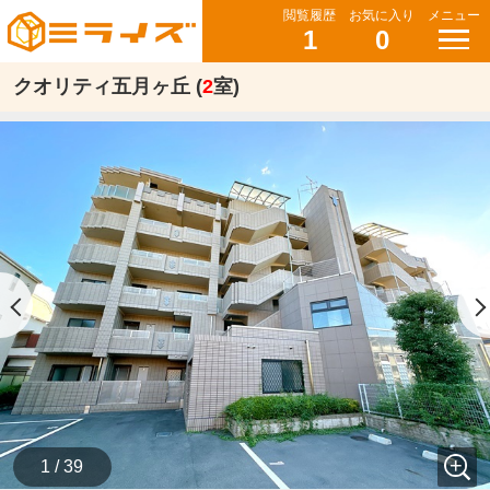
閲覧履歴
お気に入り
メニュー
1
0
クオリティ五月ヶ丘 (
2
室)
1 / 39