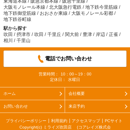
東海道本線
/
阪急京都本線
/
阪急千里線
/
大阪モノレール本線
/
北大阪急行電鉄
/
地下鉄今里筋線
/
地下鉄御堂筋線
/
おおさか東線
/
大阪モノレール彩都
/
地下鉄谷町線
駅から探す
吹田
/
摂津市
/
吹田
/
千里丘
/
関大前
/
豊津
/
岸辺
/
正雀
/
相川
/
千里山
電話でお問い合わせ
営業時間：
10：00～19：00
定休日：
水曜日
ホーム
会社概要
お問い合わせ
来店予約
プライバシーポリシー
利用規約
アクセスマップ
PCサイト
Copyright(c) ミライズ吹田店 (コアレイズ株式会