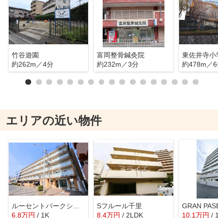
竹谷遊園
富岡整骨鍼灸院
東佐井寺小
約262m／4分
約232m／3分
約478m／
エリアの近い物件
ルーセントパークショア
Sフルール千里
GRAN PA
6.8
万
円
/ 1K
8.4
万
円
/ 2LDK
10.1
万
円
/