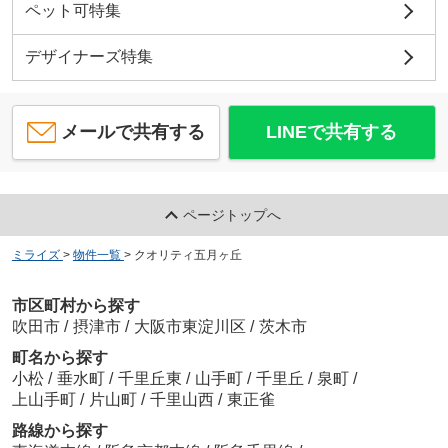
ペット可特集
デザイナーズ特集
メールで共有する
LINEで共有する
ページトップへ
ミライズ
>
物件一覧
>
クオリティ五月ヶ丘
市区町村から探す
吹田市
/
摂津市
/
大阪市東淀川区
/
茨木市
町名から探す
小松
/
垂水町
/
千里丘東
/
山手町
/
千里丘
/
泉町
/
上山手町
/
片山町
/
千里山西
/
東正雀
路線から探す