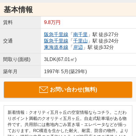
基本情報
賃料
9.8万円
阪急千里線
「
南千里
」駅 徒歩27分
交通
阪急千里線
「
千里山
」駅 徒歩24分
東海道本線
「
岸辺
」駅 徒歩32分
間取り(面積)
3LDK(67.01㎡)
築年月
1997年 5月(築29年)
お問い合わせ(無料)
新着情報：クオリティ五月ヶ丘の空室情報ならコチラ。こだわ
りポイント満載のクオリティ五月ヶ丘。自走式駐車場がある物
件です。共用部には敷地内ごみ置き場・エレベータなどが揃っ
ております。RC構造を生かした耐火、耐震、防音の物件。より