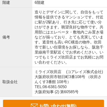
階建
6階建
造りとデザインに関して、自信をもって
情報を提供できるマンションです。付近
に駅が2駅あり、行き先に応じて使い分
けができます。眺望良好な物件です。共
用部にはエレベータ・敷地内ごみ置き場
備考
などが揃っており、とても充実していま
す。遮音性も高いRC構造の物件。吹田
市で新しい住環境をお探しなら、阪急千
里線南千里駅近くでお求めください。い
つでもミライズ吹田店までお気軽にお問
い合わせください。
ミライズ吹田店 (コアレイズ株式会社)
大阪府吹田市朝日町3番108号 （吹田さ
取扱会社
んくす3番館 108号）
TEL:06-6381-5050
大阪府知事 (2) 第60585号
お問い合わせ(無料)