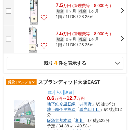
7.5
万
円
(管理費等：8,000円 )
0ヶ月
1ヶ月
敷金
礼金
1階 / 1LDK / 28.25㎡
7.5
万
円
(管理費等：8,000円 )
0ヶ月
1ヶ月
敷金
礼金
1階 / 1LDK / 28.25㎡
4
残り
件を表示する
スプランディッド大阪EAST
賃貸 | マンション
敷0
礼0
新築
8.6
12.7
万円～
万円
地下鉄今里筋線
「
井高野
」駅 徒歩9分
地下鉄今里筋線
「
瑞光四丁目
」駅 徒歩12
分
阪急京都本線
「
相川
」駅 徒歩23分
予定 / 34.38㎡～49.58㎡