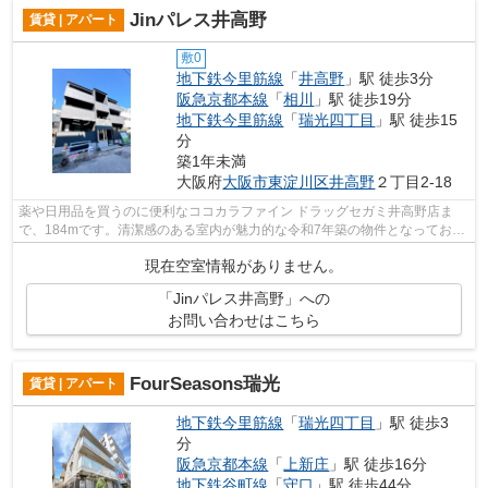
Jinパレス井高野
賃貸 | アパート
敷0
地下鉄今里筋線
「
井高野
」駅 徒歩3分
阪急京都本線
「
相川
」駅 徒歩19分
地下鉄今里筋線
「
瑞光四丁目
」駅 徒歩15
分
築1年未満
大阪府
大阪市東淀川区
井高野
２丁目2-18
薬や日用品を買うのに便利なココカラファイン ドラッグセガミ井高野店ま
で、184mです。清潔感のある室内が魅力的な令和7年築の物件となってお
り、一押しです。こちらの物件では初期費...
現在空室情報がありません。
「Jinパレス井高野」への
お問い合わせはこちら
FourSeasons瑞光
賃貸 | アパート
地下鉄今里筋線
「
瑞光四丁目
」駅 徒歩3
分
阪急京都本線
「
上新庄
」駅 徒歩16分
地下鉄谷町線
「
守口
」駅 徒歩44分