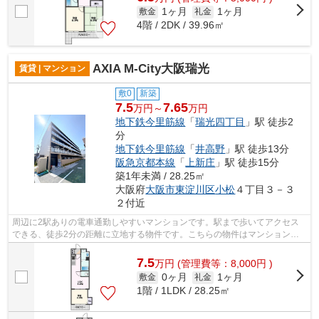
1ヶ月
1ヶ月
敷金
礼金
4階 / 2DK / 39.96㎡
AXIA M-City大阪瑞光
賃貸 | マンション
敷0
新築
7.5
7.65
万円～
万円
地下鉄今里筋線
「
瑞光四丁目
」駅 徒歩2
分
地下鉄今里筋線
「
井高野
」駅 徒歩13分
阪急京都本線
「
上新庄
」駅 徒歩15分
築1年未満 / 28.25㎡
大阪府
大阪市東淀川区
小松
４丁目３－３
２付近
周辺に2駅ありの電車通勤しやすいマンションです。駅まで歩いてアクセス
できる、徒歩2分の距離に立地する物件です。こちらの物件はマンションで
す。自分好みの外観で選びたい方、鉄筋...
7.5
万
円
(管理費等：8,000円 )
0ヶ月
1ヶ月
敷金
礼金
1階 / 1LDK / 28.25㎡