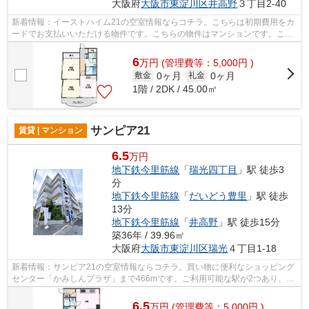
大阪府
大阪市東淀川区
井高野
３丁目2-40
新着情報：イーストハイム21の空室情報ならコチラ。こちらは初期費用をカ
ードでお支払いいただける物件です。こちらの物件はマンションです。こち
らは鉄骨造りで耐震性が強い物件です...
6
万
円
(管理費等：5,000円 )
0ヶ月
0ヶ月
敷金
礼金
1階 / 2DK / 45.00㎡
サンピア21
賃貸 | マンション
6.5
万円
地下鉄今里筋線
「
瑞光四丁目
」駅 徒歩3
分
地下鉄今里筋線
「
だいどう豊里
」駅 徒歩
13分
地下鉄今里筋線
「
井高野
」駅 徒歩15分
築36年 / 39.96㎡
大阪府
大阪市東淀川区
瑞光
４丁目1-18
新着情報：サンピア21の空室情報ならコチラ。買い物に便利なショッピング
センター「かみしんプラザ」まで466mです。ご利用可能な駅が2つあり、行
き先に応じて乗車駅の使い分けができま...
6.5
万
円
(管理費等：5,000円 )