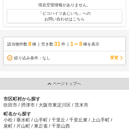
す。RC構造の物件なので、地震や騒音の...
現在空室情報がありません。
「ピコハイツあじいち」への
お問い合わせはこちら
8
31
1～8
該当物件数
棟
空き数
件
棟を表示
変更
絞り込み条件：
なし
ページトップへ
市区町村から探す
吹田市
/
摂津市
/
大阪市東淀川区
/
茨木市
町名から探す
小松
/
垂水町
/
山手町
/
千里丘
/
千里丘東
/
上山手町
/
泉町
/
片山町
/
東正雀
/
千里山西