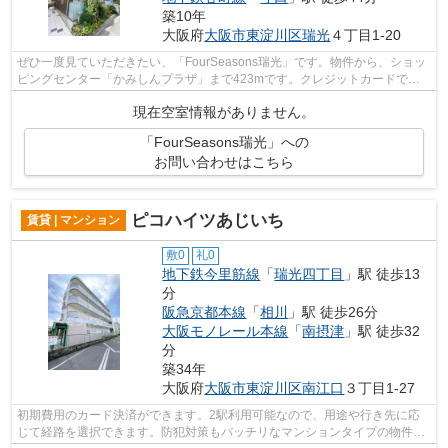
築10年
大阪府
大阪市東淀川区
瑞光
４丁目1-20
ぜひ一度見ていただきたい、「FourSeasons瑞光」です。物件から、ショッ
ピングセンター「かみしんプラザ」まで423mです。クレジットカードで初
期費用をお支払いいただける物件です。耐...
現在空室情報がありません。
「FourSeasons瑞光」への
お問い合わせはこちら
ピコハイツあじいち
賃貸 | マンション
敷0
礼0
地下鉄今里筋線
「
瑞光四丁目
」駅 徒歩13
分
阪急京都本線
「
相川
」駅 徒歩26分
大阪モノレール本線
「
南摂津
」駅 徒歩32
分
築34年
大阪府
大阪市東淀川区
南江口
３丁目1-27
初期費用のカード決済ができます。2駅利用可能なので、用途や行き先に応
じて経路を選択できます。防犯対策もバッチリなマンションタイプの物件で