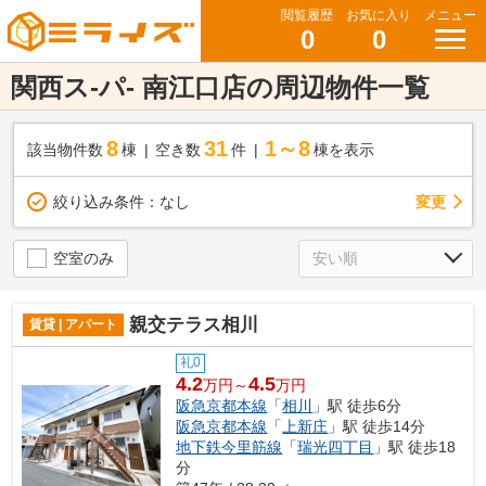
閲覧履歴
お気に入り
メニュー
0
0
関西ス-パ- 南江口店の周辺物件一覧
8
31
1～8
該当物件数
棟
空き数
件
棟を表示
変更
絞り込み条件：
なし
空室のみ
親交テラス相川
賃貸 | アパート
礼0
4.2
4.5
万円～
万円
阪急京都本線
「
相川
」駅 徒歩6分
阪急京都本線
「
上新庄
」駅 徒歩14分
地下鉄今里筋線
「
瑞光四丁目
」駅 徒歩18
分