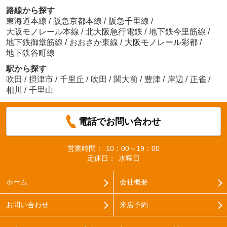
路線から探す
東海道本線
/
阪急京都本線
/
阪急千里線
/
大阪モノレール本線
/
北大阪急行電鉄
/
地下鉄今里筋線
/
地下鉄御堂筋線
/
おおさか東線
/
大阪モノレール彩都
/
地下鉄谷町線
駅から探す
吹田
/
摂津市
/
千里丘
/
吹田
/
関大前
/
豊津
/
岸辺
/
正雀
/
相川
/
千里山
電話でお問い合わせ
営業時間：
10：00～19：00
定休日：
水曜日
ホーム
会社概要
お問い合わせ
来店予約