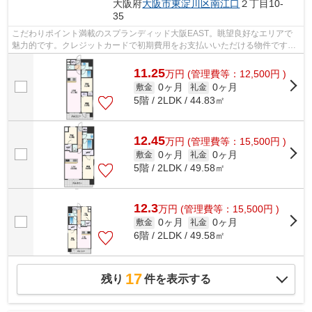
大阪府
大阪市東淀川区
南江口
２丁目10-
35
こだわりポイント満載のスプランディッド大阪EAST。眺望良好なエリアで
魅力的です。クレジットカードで初期費用をお支払いいただける物件です。
共用部には敷地内ごみ置き場・エレベー...
11.25
万
円
(管理費等：12,500円 )
0ヶ月
0ヶ月
敷金
礼金
5階 / 2LDK / 44.83㎡
12.45
万
円
(管理費等：15,500円 )
0ヶ月
0ヶ月
敷金
礼金
5階 / 2LDK / 49.58㎡
12.3
万
円
(管理費等：15,500円 )
0ヶ月
0ヶ月
敷金
礼金
6階 / 2LDK / 49.58㎡
17
残り
件を表示する