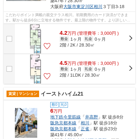
築47年 / 28.30㎡
大阪府
大阪市東淀川区
相川
３丁目3-18
こだわりポイント満載の親交テラス相川。初期費用のカード決済ができま
す。駅から徒歩6分に立地する物件です。最上階の物件です。より詳しい情
報や内見のご予約はミライズ吹田店までご...
4.2
万
円
(管理費等：3,000円 )
1ヶ月
0ヶ月
敷金
礼金
2階 / 2K / 28.30㎡
4.5
万
円
(管理費等：3,000円 )
1ヶ月
0ヶ月
敷金
礼金
2階 / 1LDK / 28.30㎡
イーストハイム21
賃貸 | マンション
敷0
礼0
6
万円
地下鉄今里筋線
「
井高野
」駅 徒歩8分
阪急京都本線
「
相川
」駅 徒歩18分
阪急京都本線
「
正雀
」駅 徒歩23分
築41年 / 45.00㎡