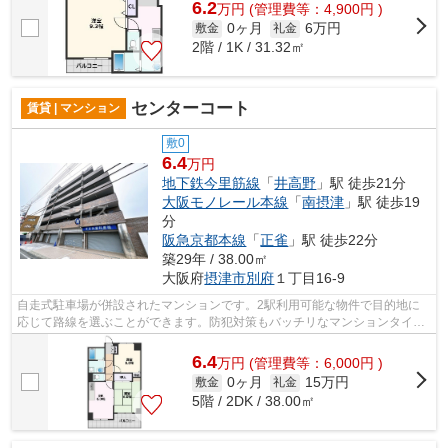
6.2
万
円
(管理費等：4,900円 )
0ヶ月
6万円
敷金
礼金
2階 / 1K / 31.32㎡
センターコート
賃貸 | マンション
敷0
6.4
万円
地下鉄今里筋線
「
井高野
」駅 徒歩21分
大阪モノレール本線
「
南摂津
」駅 徒歩19
分
阪急京都本線
「
正雀
」駅 徒歩22分
築29年 / 38.00㎡
大阪府
摂津市
別府
１丁目16-9
自走式駐車場が併設されたマンションです。2駅利用可能な物件で目的地に
応じて路線を選ぶことができます。防犯対策もバッチリなマンションタイプ
の物件です。共用部にはエレベータ・敷...
6.4
万
円
(管理費等：6,000円 )
0ヶ月
15万円
敷金
礼金
5階 / 2DK / 38.00㎡