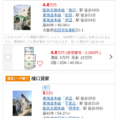
4.8
万円
阪急京都本線
「
相川
」駅 徒歩16分
東海道本線
「
吹田
」駅 徒歩21分
東海道本線
「
岸辺
」駅 徒歩24分
築40年 / 40.00㎡
大阪府
吹田市
吹東町
21-1
こだわりポイント満載の第6マンション。短時間でごみ出しを終えられるよ
うに、敷地内にゴミ置き場をつけております。近くに駅が2つあるため、用
途や行き先に応じて駅を選べる物件です...
4.8
万
円
(管理費等：5,000円 )
5万円
15万円
敷金
礼金
2階 / 2DK / 40.00㎡
樋口貸家
賃貸 | 一戸建て
敷0
5
万円
東海道本線
「
岸辺
」駅 徒歩20分
東海道本線
「
千里丘
」駅 徒歩21分
阪急京都本線
「
摂津市
」駅 徒歩29分
築42年 / 54.27㎡