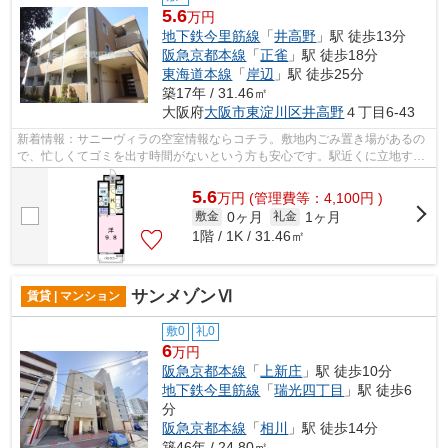
5.6
万円
地下鉄今里筋線
「
井高野
」駅 徒歩13分
阪急京都本線
「
正雀
」駅 徒歩18分
東海道本線
「
岸辺
」駅 徒歩25分
築17年 / 31.46㎡
大阪府
大阪市東淀川区
井高野
４丁目6-43
新着情報：サニーヴィラの空室情報ならコチラ。敷地内ごみ置き場があるの
で、忙しくてゴミを出す時間がないという方も安心です。駅近くに立地する
物件で、徒歩13分程でアクセスできま...
5.6
万
円
(管理費等：4,100円 )
0ヶ月
1ヶ月
敷金
礼金
1階 / 1K / 31.46㎡
サンメゾンⅥ
賃貸 | マンション
敷0
礼0
6
万円
阪急京都本線
「
上新庄
」駅 徒歩10分
地下鉄今里筋線
「
瑞光四丁目
」駅 徒歩6
分
阪急京都本線
「
相川
」駅 徒歩14分
築46年 / 24.80㎡