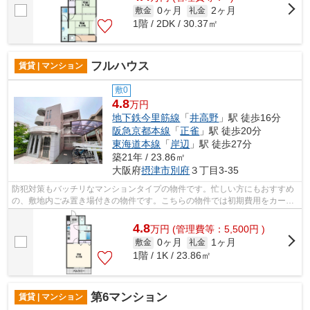
0ヶ月
2ヶ月
敷金
礼金
1階 / 2DK / 30.37㎡
フルハウス
賃貸 | マンション
敷0
4.8
万円
地下鉄今里筋線
「
井高野
」駅 徒歩16分
阪急京都本線
「
正雀
」駅 徒歩20分
東海道本線
「
岸辺
」駅 徒歩27分
築21年 / 23.86㎡
大阪府
摂津市
別府
３丁目3-35
防犯対策もバッチリなマンションタイプの物件です。忙しい方にもおすすめ
の、敷地内ごみ置き場付きの物件です。こちらの物件では初期費用をカード
でお支払いいただけます。安心安全な...
4.8
万
円
(管理費等：5,500円 )
0ヶ月
1ヶ月
敷金
礼金
1階 / 1K / 23.86㎡
第6マンション
賃貸 | マンション