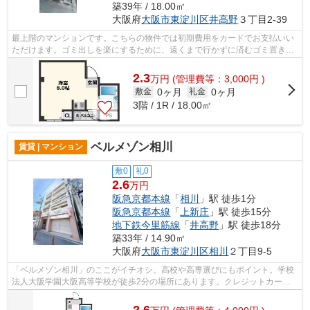
築39年 / 18.00㎡
大阪府
大阪市東淀川区
井高野
３丁目2-39
最上階のマンションです。こちらの物件では初期費用をカードでお支払いい
ただけます。ゴミ出しを楽にするために、遠くまで行かずに済むゴミ置き場
を共用部に設置しています。揺れに強...
2.3
万
円
(管理費等：3,000円 )
0ヶ月
0ヶ月
敷金
礼金
3階 / 1R / 18.00㎡
ベルメゾン相川
賃貸 | マンション
敷0
礼0
2.6
万円
阪急京都本線
「
相川
」駅 徒歩1分
阪急京都本線
「
上新庄
」駅 徒歩15分
地下鉄今里筋線
「
井高野
」駅 徒歩18分
築33年 / 14.90㎡
大阪府
大阪市東淀川区
相川
２丁目9-5
「ベルメゾン相川」のここがイチオシ。高校や高専選びにもポイント。学校
法人大阪学園大阪高等学校が徒歩2分の場所にあります。クレジットカード
で初期費用がお支払いいただけるので、...
2.6