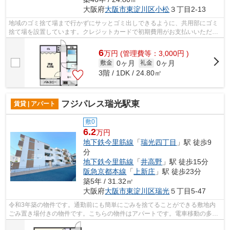
大阪府
大阪市東淀川区
小松
３丁目2-13
地域のゴミ捨て場まで行かずにサッとゴミ出しできるように、共用部にゴミ
捨て場を設置しています。クレジットカードで初期費用がお支払いいただけ
るので、決済の手間が軽減できます。...
6
万
円
(管理費等：3,000円 )
0ヶ月
0ヶ月
敷金
礼金
3階 / 1DK / 24.80㎡
フジパレス瑞光駅東
賃貸 | アパート
敷0
6.2
万円
地下鉄今里筋線
「
瑞光四丁目
」駅 徒歩9
分
地下鉄今里筋線
「
井高野
」駅 徒歩15分
阪急京都本線
「
上新庄
」駅 徒歩23分
築5年 / 31.32㎡
大阪府
大阪市東淀川区
瑞光
５丁目5-47
令和3年築の物件です。通勤前にも簡単にごみを捨てることができる敷地内
ごみ置き場付きの物件です。こちらの物件はアパートです。電車移動の多い
方に嬉しい駅から徒歩9分の物件です。...