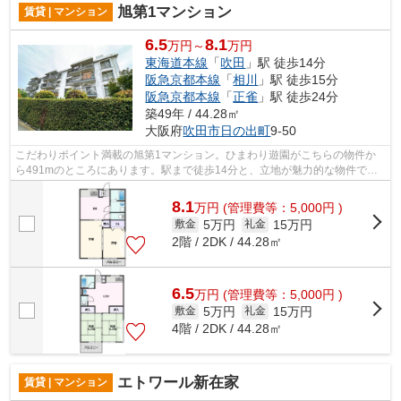
旭第1マンション
賃貸 | マンション
6.5
8.1
万円～
万円
東海道本線
「
吹田
」駅 徒歩14分
阪急京都本線
「
相川
」駅 徒歩15分
阪急京都本線
「
正雀
」駅 徒歩24分
築49年 / 44.28㎡
大阪府
吹田市
日の出町
9-50
こだわりポイント満載の旭第1マンション。ひまわり遊園がこちらの物件か
ら491mのところにあります。駅まで徒歩14分と、立地が魅力的な物件で
す。初期費用はカードで決済いただけます。...
8.1
万
円
(管理費等：5,000円 )
5万円
15万円
敷金
礼金
2階 / 2DK / 44.28㎡
6.5
万
円
(管理費等：5,000円 )
5万円
15万円
敷金
礼金
4階 / 2DK / 44.28㎡
エトワール新在家
賃貸 | マンション