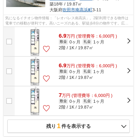
築18年 / 19.87㎡
大阪府
吹田市
南高浜町
3-11
気になるイチオシ物件情報：「レオパレス南高浜」。2駅利用できる物件は
電車での移動が便利です。高いニーズのある、駅徒歩8分の物件です。広々
とした空間を確保できるのが鉄骨造の物...
6.9
万
円
(管理費等：6,000円 )
0ヶ月
1ヶ月
敷金
礼金
2階 / 1K / 19.87㎡
6.9
万
円
(管理費等：6,000円 )
0ヶ月
1ヶ月
敷金
礼金
2階 / 1K / 19.87㎡
7
万
円
(管理費等：6,000円 )
0ヶ月
1ヶ月
敷金
礼金
2階 / 1K / 19.87㎡
1
残り
件を表示する