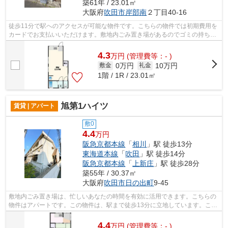
築61年 / 23.01㎡
大阪府
吹田市
岸部南
２丁目40‐16
徒歩11分で駅へのアクセスが可能な物件です。こちらの物件では初期費用を
カードでお支払いいただけます。敷地内ごみ置き場があるのでゴミの持ち運
びの負担を少しでも減らすことができ...
4.3
万
円
(管理費等：- )
0万円
10万円
敷金
礼金
1階 / 1R / 23.01㎡
旭第1ハイツ
賃貸 | アパート
敷0
4.4
万円
阪急京都本線
「
相川
」駅 徒歩13分
東海道本線
「
吹田
」駅 徒歩14分
阪急京都本線
「
上新庄
」駅 徒歩28分
築55年 / 30.37㎡
大阪府
吹田市
日の出町
9-45
敷地内ごみ置き場は、忙しいあなたの時間を有効に活用できます。こちらの
物件はアパートです。この物件は、駅まで徒歩13分に立地しています。こち
らは初期費用をカードでお支払いいた...
4.4
万
円
(管理費等：- )