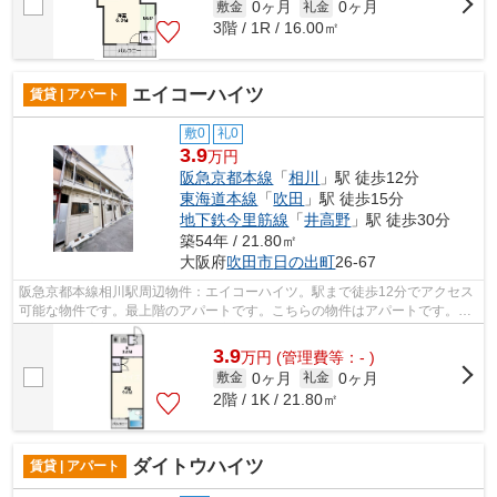
0ヶ月
0ヶ月
敷金
礼金
3階 / 1R / 16.00㎡
エイコーハイツ
賃貸 | アパート
敷0
礼0
3.9
万円
阪急京都本線
「
相川
」駅 徒歩12分
東海道本線
「
吹田
」駅 徒歩15分
地下鉄今里筋線
「
井高野
」駅 徒歩30分
築54年 / 21.80㎡
大阪府
吹田市
日の出町
26-67
阪急京都本線相川駅周辺物件：エイコーハイツ。駅まで徒歩12分でアクセス
可能な物件です。最上階のアパートです。こちらの物件はアパートです。ミ
ライズ吹田店で紹介している吹田市エ...
3.9
万
円
(管理費等：- )
0ヶ月
0ヶ月
敷金
礼金
2階 / 1K / 21.80㎡
ダイトウハイツ
賃貸 | アパート