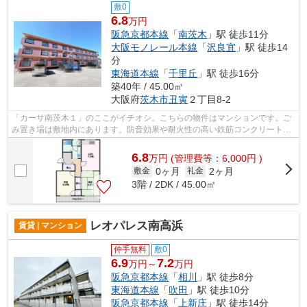
敷0
6.8
万円
阪急京都本線
「
南茨木
」駅 徒歩11分
大阪モノレール本線
「
沢良宜
」駅 徒歩14
分
東海道本線
「
千里丘
」駅 徒歩16分
築40年 / 45.00㎡
大阪府
茨木市
丑寅
２丁目8-2
「カーサ南茨木１」のここがイチオシ。こちらの物件はマンションです。ご
み置き場は敷地内にあります。防音効果や耐火性の高い鉄筋コンクリートの
物件。ミライズ吹田店では、阪急京都...
6.8
万
円
(管理費等：6,000円 )
0ヶ月
2ヶ月
敷金
礼金
3階 / 2DK / 45.00㎡
レオパレス南高浜
賃貸 | マンション
仲手無料
敷0
6.9
7.2
万円～
万円
阪急京都本線
「
相川
」駅 徒歩8分
東海道本線
「
吹田
」駅 徒歩10分
阪急京都本線
「
上新庄
」駅 徒歩14分