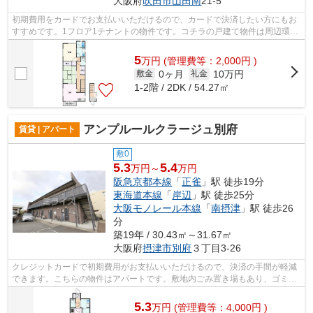
大阪府
吹田市
山田南
21-5
初期費用をカードでお支払いいただけるので、カードで決済したい方にもお
すすめです。1フロア1テナントの物件です。コチラの戸建て物件は周辺環境
も良く、子育てにもうってつけです。2...
5
万
円
(管理費等：2,000円 )
0ヶ月
10万円
敷金
礼金
1-2階 / 2DK / 54.27㎡
アンプルールクラージュ別府
賃貸 | アパート
敷0
5.3
5.4
万円～
万円
阪急京都本線
「
正雀
」駅 徒歩19分
東海道本線
「
岸辺
」駅 徒歩25分
大阪モノレール本線
「
南摂津
」駅 徒歩26
分
築19年 / 30.43㎡～31.67㎡
大阪府
摂津市
別府
３丁目3-26
クレジットカードで初期費用がお支払いいただけるので、決済の手間が軽減
できます。こちらの物件はアパートです。敷地内ごみ置き場もあり、ゴミ捨
ても楽々。軽量鉄骨アパートなので耐...
5.3
万
円
(管理費等：4,000円 )