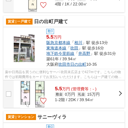
4階 / 1K / 22.00㎡
日の出町戸建て
賃貸 | 一戸建て
敷0
5.5
万円
阪急京都本線
「
相川
」駅 徒歩13分
東海道本線
「
吹田
」駅 徒歩16分
地下鉄今里筋線
「
井高野
」駅 徒歩31分
築61年 / 39.94㎡
大阪府
吹田市
日の出町
10-35
薬や日用品を買うのに便利なサーバ 吹田末広店まで427mです。こちらの物
件では初期費用をカードでお支払いいただけます。こちらは一戸建ての物件
です。2駅利用可能な物件で目的地に応...
5.5
万
円
(管理費等：- )
0万円
15万円
敷金
礼金
1-2階 / 2DK / 39.94㎡
サニーヴィラ
賃貸 | マンション
敷0