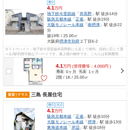
敷0
4.1
万円
地下鉄今里筋線
「
井高野
」駅 徒歩14分
阪急京都本線
「
正雀
」駅 徒歩19分
大阪モノレール本線
「
南摂津
」駅 徒歩22
分
築19年 / 25.00㎡
大阪府
摂津市
別府
２丁目6-2
ダイトウハイツ：地下鉄今里筋線井高野駅にも近くて便利。目的に応じて選
べる2駅利用可能なアパートです。最上階の物件です。こちらは初期費用を
カードでお支払いいただける物件なので...
4.1
万
円
(管理費等：4,000円 )
0ヶ月
1ヶ月
敷金
礼金
2階 / 1K / 25.00㎡
三島 長屋住宅
賃貸 | テラス
敷0
礼0
4.1
万円
阪急京都本線
「
正雀
」駅 徒歩10分
大阪モノレール本線
「
摂津
」駅 徒歩13分
東海道本線
「
岸辺
」駅 徒歩18分