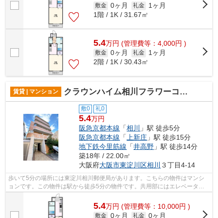
0ヶ月
1ヶ月
敷金
礼金
1階 / 1K / 31.67㎡
5.4
万
円
(管理費等：4,000円 )
0ヶ月
1ヶ月
敷金
礼金
2階 / 1K / 30.43㎡
クラウンハイム相川フラワーコート
賃貸 | マンション
敷0
礼0
5.4
万円
阪急京都本線
「
相川
」駅 徒歩5分
阪急京都本線
「
上新庄
」駅 徒歩15分
地下鉄今里筋線
「
井高野
」駅 徒歩14分
築18年 / 22.00㎡
大阪府
大阪市東淀川区
相川
３丁目4-14
歩いて5分の場所には東淀川相川郵便局があります。こちらの物件はマンシ
ョンです。この物件は駅から徒歩5分の物件です。共用部にはエレベータ・
敷地内ごみ置き場などが備わっておりと...
5.4
万
円
(管理費等：10,000円 )
0ヶ月
0ヶ月
敷金
礼金