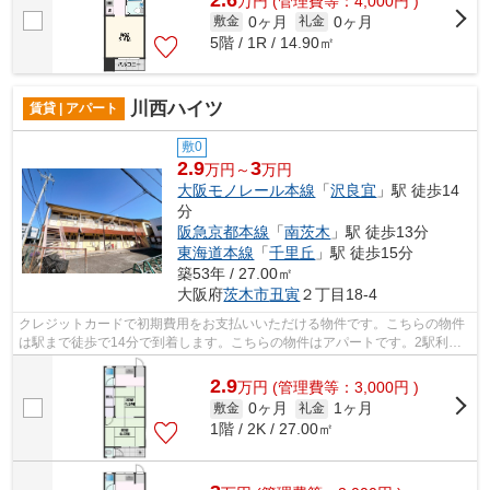
万
円
(管理費等：4,000円 )
0ヶ月
0ヶ月
敷金
礼金
5階 / 1R / 14.90㎡
川西ハイツ
賃貸 | アパート
敷0
2.9
3
万円～
万円
大阪モノレール本線
「
沢良宜
」駅 徒歩14
分
阪急京都本線
「
南茨木
」駅 徒歩13分
東海道本線
「
千里丘
」駅 徒歩15分
築53年 / 27.00㎡
大阪府
茨木市
丑寅
２丁目18-4
クレジットカードで初期費用をお支払いいただける物件です。こちらの物件
は駅まで徒歩で14分で到着します。こちらの物件はアパートです。2駅利用
可能な物件なので、交通経路を選ぶこと...
2.9
万
円
(管理費等：3,000円 )
0ヶ月
1ヶ月
敷金
礼金
1階 / 2K / 27.00㎡