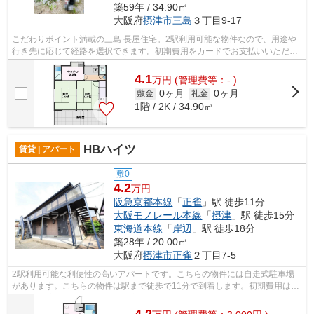
築59年 / 34.90㎡
大阪府
摂津市
三島
３丁目9-17
こだわりポイント満載の三島 長屋住宅。2駅利用可能な物件なので、用途や
行き先に応じて経路を選択できます。初期費用をカードでお支払いいただけ
るので、カードで決済したい方にもお...
4.1
万
円
(管理費等：- )
0ヶ月
0ヶ月
敷金
礼金
1階 / 2K / 34.90㎡
HBハイツ
賃貸 | アパート
敷0
4.2
万円
阪急京都本線
「
正雀
」駅 徒歩11分
大阪モノレール本線
「
摂津
」駅 徒歩15分
東海道本線
「
岸辺
」駅 徒歩18分
築28年 / 20.00㎡
大阪府
摂津市
正雀
２丁目7-5
2駅利用可能な利便性の高いアパートです。こちらの物件には自走式駐車場
があります。こちらの物件は駅まで徒歩で11分で到着します。初期費用はカ
ードで決済いただけます。摂津市にある...