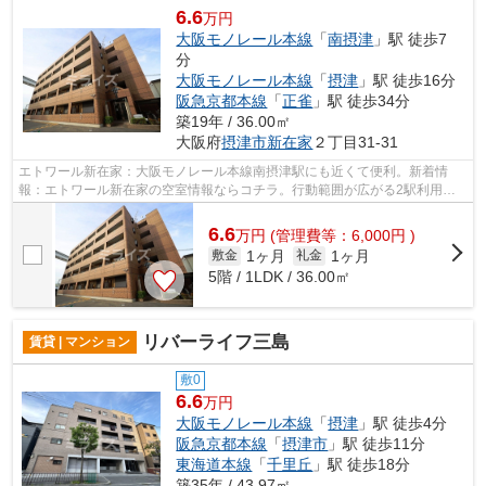
6.6
万円
大阪モノレール本線
「
南摂津
」駅 徒歩7
分
大阪モノレール本線
「
摂津
」駅 徒歩16分
阪急京都本線
「
正雀
」駅 徒歩34分
築19年 / 36.00㎡
大阪府
摂津市
新在家
２丁目31-31
エトワール新在家：大阪モノレール本線南摂津駅にも近くて便利。新着情
報：エトワール新在家の空室情報ならコチラ。行動範囲が広がる2駅利用可
能な物件です。共用部にはエレベータ・敷...
6.6
万
円
(管理費等：6,000円 )
1ヶ月
1ヶ月
敷金
礼金
5階 / 1LDK / 36.00㎡
リバーライフ三島
賃貸 | マンション
敷0
6.6
万円
大阪モノレール本線
「
摂津
」駅 徒歩4分
阪急京都本線
「
摂津市
」駅 徒歩11分
東海道本線
「
千里丘
」駅 徒歩18分
築35年 / 43.97㎡