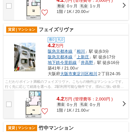
4.2
万
円
(管理費等：3,000円 )
0ヶ月
1ヶ月
敷金
礼金
1階 / 1K / 20.00㎡
フェイズリヴァ
賃貸 | マンション
敷0
礼0
4.2
万円
阪急京都本線
「
相川
」駅 徒歩3分
阪急京都本線
「
上新庄
」駅 徒歩17分
地下鉄今里筋線
「
井高野
」駅 徒歩16分
築41年 / 21.00㎡
大阪府
大阪市東淀川区
相川
２丁目24-35
こだわりポイント満載のフェイズリヴァ。こちらの物件はマンションです。
行く先に応じて経路を選べる、2駅利用可能な物件です。揺れに強い鉄骨造
には安心感があります。ミライズ吹田店...
4.2
万
円
(管理費等：2,000円 )
0ヶ月
0ヶ月
敷金
礼金
1階 / 1K / 21.00㎡
竹中マンション
賃貸 | マンション