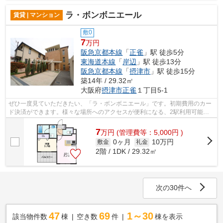
ラ・ボンボニエール
賃貸 | マンション
敷0
7
万円
阪急京都本線
「
正雀
」駅 徒歩5分
東海道本線
「
岸辺
」駅 徒歩13分
阪急京都本線
「
摂津市
」駅 徒歩15分
築14年 / 29.32㎡
大阪府
摂津市
正雀
１丁目5-1
ぜひ一度見ていただきたい、「ラ・ボンボニエール」です。初期費用のカー
ド決済ができます。様々な場所へのアクセスが便利になる、2駅利用可能な
マンションです。ゴミ出しを楽にするた...
7
万
円
(管理費等：5,000円 )
0ヶ月
10万円
敷金
礼金
2階 / 1DK / 29.32㎡
次の30件へ
47
69
1～30
該当物件数
棟
空き数
件
棟を表示