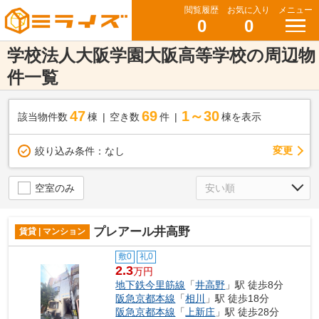
閲覧履歴
お気に入り
メニュー
0
0
学校法人大阪学園大阪高等学校の周辺物
件一覧
47
69
1～30
該当物件数
棟
空き数
件
棟を表示
変更
絞り込み条件：
なし
空室のみ
プレアール井高野
賃貸 | マンション
敷0
礼0
2.3
万円
地下鉄今里筋線
「
井高野
」駅 徒歩8分
阪急京都本線
「
相川
」駅 徒歩18分
阪急京都本線
「
上新庄
」駅 徒歩28分