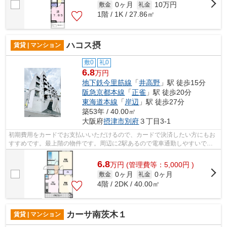
0ヶ月
10万円
敷金
礼金
1階 / 1K / 27.86㎡
ハコス摂
賃貸 | マンション
敷0
礼0
6.8
万円
地下鉄今里筋線
「
井高野
」駅 徒歩15分
阪急京都本線
「
正雀
」駅 徒歩20分
東海道本線
「
岸辺
」駅 徒歩27分
築53年 / 40.00㎡
大阪府
摂津市
別府
３丁目3-1
初期費用をカードでお支払いいただけるので、カードで決済したい方にもお
すすめです。最上階の物件です。周辺に2駅あるので電車通勤しやすいで
す。鉄筋コンクリートの物件を選ぶのなら...
6.8
万
円
(管理費等：5,000円 )
0ヶ月
0ヶ月
敷金
礼金
4階 / 2DK / 40.00㎡
カーサ南茨木１
賃貸 | マンション