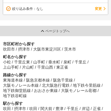
変更
絞り込み条件：
なし
ページトップへ
市区町村から探す
吹田市
/
摂津市
/
大阪市東淀川区
/
茨木市
町名から探す
小松
/
千里丘東
/
山手町
/
垂水町
/
泉町
/
千里丘
/
上山手町
/
片山町
/
千里山西
/
東正雀
路線から探す
東海道本線
/
阪急京都本線
/
阪急千里線
/
大阪モノレール本線
/
北大阪急行電鉄
/
地下鉄今里筋線
/
地下鉄御堂筋線
/
おおさか東線
/
大阪モノレール彩都
/
地下鉄谷町線
駅から探す
吹田
/
摂津市
/
吹田
/
関大前
/
豊津
/
千里丘
/
岸辺
/
正雀
/