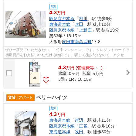
敷0
4.3
万円
阪急京都本線
「
相川
」駅 徒歩6分
東海道本線
「
吹田
」駅 徒歩10分
阪急京都本線
「
上新庄
」駅 徒歩19分
築33年 / 18.15㎡
大阪府
吹田市
南高浜町
17-8
ぜひ一度見ていただきたい、「竹中マンション」です。クレジットカードで
初期費用をお支払いいただける物件です。駅まで徒歩6分なので、アクセス
の良い物件です。高い信頼性が魅力の鉄...
4.3
万
円
(管理費等：- )
0ヶ月
5万円
敷金
礼金
3階 / 1R / 18.15㎡
ベリーハイツ
賃貸 | アパート
敷0
4.3
万円
東海道本線
「
岸辺
」駅 徒歩11分
阪急京都本線
「
正雀
」駅 徒歩10分
東海道本線
「
吹田
」駅 徒歩30分