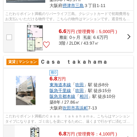
大阪府
摂津市
三島
３丁目1-11
こだわりポイント満載のリバーライフ三島。クレジットカードで初期費用を
お支払いいただける物件です。こちらの物件はマンションです。遮音性も高
くてしっかりとした造りの鉄骨造物件...
6.6
万
円
(管理費等：5,000円 )
0ヶ月
6.6万円
敷金
礼金
3階 / 2LDK / 43.97㎡
Ｃａｓａ ｔａｋａｈａｍａ
賃貸 | マンション
敷0
6.8
万円
東海道本線
「
吹田
」駅 徒歩8分
阪急千里線
「
吹田
」駅 徒歩15分
阪急京都本線
「
相川
」駅 徒歩10分
築8年 / 27.86㎡
大阪府
吹田市
高浜町
7-13
こだわりポイント満載のＣａｓａ ｔａｋａｈａｍａ。こちらはマンション
タイプになります。ゴミ出しを楽にするために、遠くまで行かずに済むゴミ
置き場を共用部に付けています。朝に...
6.8
万
円
(管理費等：4,100円 )