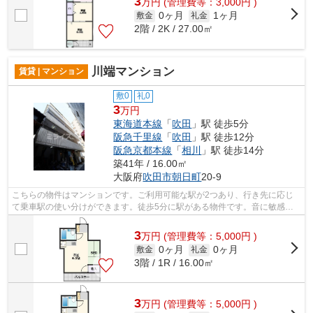
3
万
円
(管理費等：3,000円 )
0ヶ月
1ヶ月
敷金
礼金
2階 / 2K / 27.00㎡
川端マンション
賃貸 | マンション
敷0
礼0
3
万円
東海道本線
「
吹田
」駅 徒歩5分
阪急千里線
「
吹田
」駅 徒歩12分
阪急京都本線
「
相川
」駅 徒歩14分
築41年 / 16.00㎡
大阪府
吹田市
朝日町
20-9
こちらの物件はマンションです。ご利用可能な駅が2つあり、行き先に応じ
て乗車駅の使い分けができます。徒歩5分に駅がある物件です。音に敏感な
人に、遮音性の高い鉄骨造が好評です。...
3
万
円
(管理費等：5,000円 )
0ヶ月
0ヶ月
敷金
礼金
3階 / 1R / 16.00㎡
3
万
円
(管理費等：5,000円 )