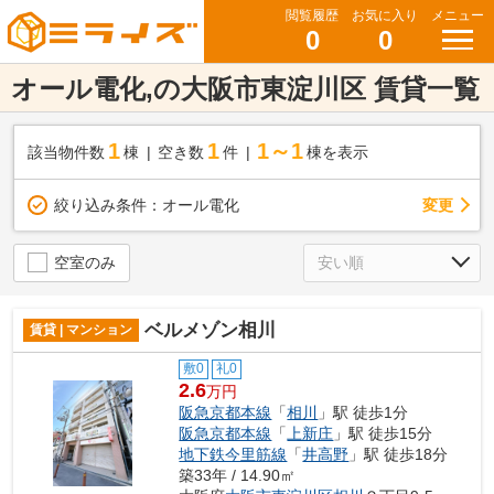
閲覧履歴
お気に入り
メニュー
0
0
オール電化,の大阪市東淀川区 賃貸一覧
1
1
1～1
該当物件数
棟
空き数
件
棟を表示
変更
絞り込み条件：
オール電化
空室のみ
ベルメゾン相川
賃貸 | マンション
敷0
礼0
2.6
万円
阪急京都本線
「
相川
」駅 徒歩1分
阪急京都本線
「
上新庄
」駅 徒歩15分
地下鉄今里筋線
「
井高野
」駅 徒歩18分
築33年 / 14.90㎡