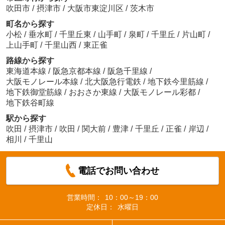
吹田市
/
摂津市
/
大阪市東淀川区
/
茨木市
町名から探す
小松
/
垂水町
/
千里丘東
/
山手町
/
泉町
/
千里丘
/
片山町
/
上山手町
/
千里山西
/
東正雀
路線から探す
東海道本線
/
阪急京都本線
/
阪急千里線
/
大阪モノレール本線
/
北大阪急行電鉄
/
地下鉄今里筋線
/
地下鉄御堂筋線
/
おおさか東線
/
大阪モノレール彩都
/
地下鉄谷町線
駅から探す
吹田
/
摂津市
/
吹田
/
関大前
/
豊津
/
千里丘
/
正雀
/
岸辺
/
相川
/
千里山
電話でお問い合わせ
営業時間：
10：00～19：00
定休日：
水曜日