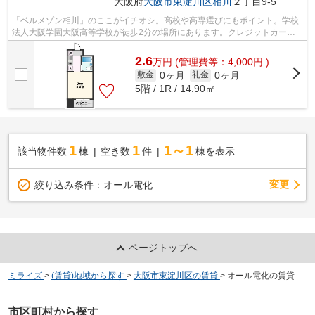
大阪府
大阪市東淀川区
相川
２丁目9-5
「ベルメゾン相川」のここがイチオシ。高校や高専選びにもポイント。学校
法人大阪学園大阪高等学校が徒歩2分の場所にあります。クレジットカード
で初期費用がお支払いいただけるので、...
2.6
万
円
(管理費等：4,000円 )
0ヶ月
0ヶ月
敷金
礼金
5階 / 1R / 14.90㎡
1
1
1～1
該当物件数
棟
空き数
件
棟を表示
変更
絞り込み条件：
オール電化
ページトップへ
ミライズ
>
(賃貸)地域から探す
>
大阪市東淀川区の賃貸
>
オール電化の賃貸
市区町村から探す