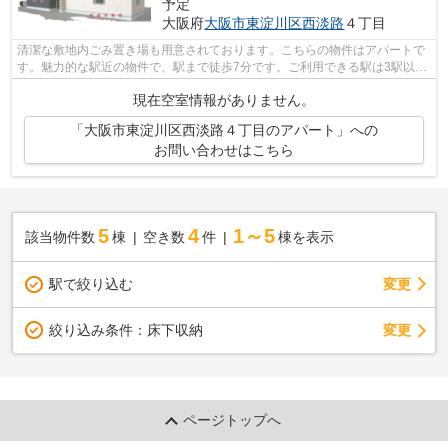
予定
大阪府
大阪市東淀川区
西淡路
４丁目
清潔な敷地内ごみ置き場も用意されております。こちらの物件はアパートで
す。魅力的な駅近の物件で、駅まで徒歩7分です。ご利用できる駅は3駅以上
あり、アクセスの良い立地です。ミラ...
現在空室情報がありません。
「大阪市東淀川区西淡路４丁目のアパート」への
お問い合わせはこちら
5
4
1～5
該当物件数
棟
空き数
件
棟を表示
駅で絞り込む
変更
変更
絞り込み条件：
床下収納
ページトップへ