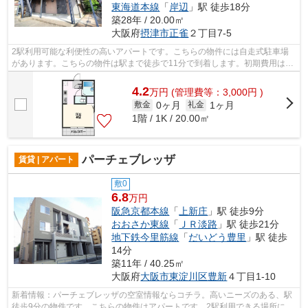
東海道本線
「
岸辺
」駅 徒歩18分
築28年 / 20.00㎡
大阪府
摂津市
正雀
２丁目7-5
2駅利用可能な利便性の高いアパートです。こちらの物件には自走式駐車場
があります。こちらの物件は駅まで徒歩で11分で到着します。初期費用はカ
ードで決済いただけます。摂津市にある...
4.2
万
円
(管理費等：3,000円 )
0ヶ月
1ヶ月
敷金
礼金
1階 / 1K / 20.00㎡
パーチェブレッザ
賃貸 | アパート
敷0
6.8
万円
阪急京都本線
「
上新庄
」駅 徒歩9分
おおさか東線
「
ＪＲ淡路
」駅 徒歩21分
地下鉄今里筋線
「
だいどう豊里
」駅 徒歩
14分
築11年 / 40.25㎡
大阪府
大阪市東淀川区
豊新
４丁目1-10
新着情報：パーチェブレッザの空室情報ならコチラ。高いニーズのある、駅
徒歩9分の物件です。こちらの物件はアパートです。2駅利用できる場所にあ