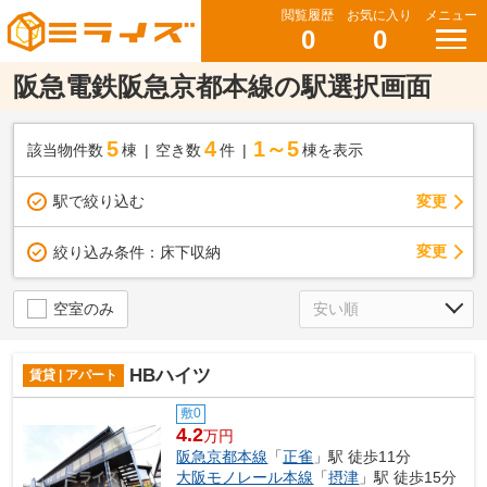
閲覧履歴
お気に入り
メニュー
0
0
阪急電鉄阪急京都本線の駅選択画面
5
4
1～5
該当物件数
棟
空き数
件
棟を表示
駅で絞り込む
変更
変更
絞り込み条件：
床下収納
空室のみ
HBハイツ
賃貸 | アパート
敷0
4.2
万円
阪急京都本線
「
正雀
」駅 徒歩11分
大阪モノレール本線
「
摂津
」駅 徒歩15分