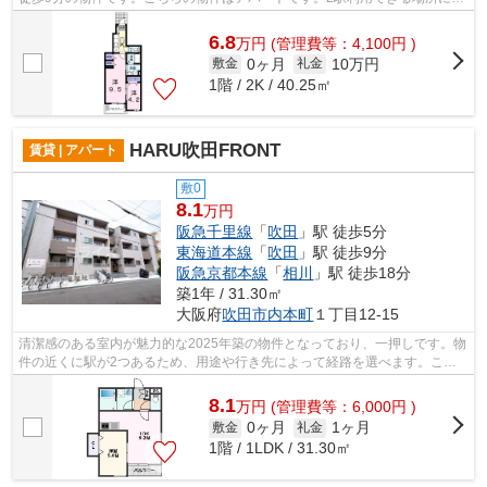
るので利便性が高いです。大阪市東淀...
6.8
万
円
(管理費等：4,100円 )
0ヶ月
10万円
敷金
礼金
1階 / 2K / 40.25㎡
HARU吹田FRONT
賃貸 | アパート
敷0
8.1
万円
阪急千里線
「
吹田
」駅 徒歩5分
東海道本線
「
吹田
」駅 徒歩9分
阪急京都本線
「
相川
」駅 徒歩18分
築1年 / 31.30㎡
大阪府
吹田市
内本町
１丁目12-15
清潔感のある室内が魅力的な2025年築の物件となっており、一押しです。物
件の近くに駅が2つあるため、用途や行き先によって経路を選べます。こち
らの物件はアパートです。敷地内にゴミ...
8.1
万
円
(管理費等：6,000円 )
0ヶ月
1ヶ月
敷金
礼金
1階 / 1LDK / 31.30㎡