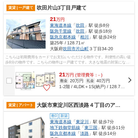
吹田片山3丁目戸建て
賃貸 | 一戸建て
21
万円
東海道本線
「
吹田
」駅 徒歩8分
阪急千里線
「
吹田
」駅 徒歩18分
阪急京都本線
「
相川
」駅 徒歩24分
築25年 / 128.71㎡
大阪府
吹田市
片山町
３丁目34-20
こちらは初期費用をカードでお支払いいただける物件です。利便性の高い徒
歩8分の物件です。こちらの物件は一戸建てです。大きな地震の対策になる
軽量鉄骨の耐震性のある物件です。今か...
21
万
円
(管理費等：- )
20万円
40万円
敷金
礼金
1-2階 / 4LDK＋1S(納戸) / 128.71㎡
大阪市東淀川区西淡路４丁目のアパート
賃貸 | アパート
敷0
新築
東海道本線
「
東淀川
」駅 徒歩7分
地下鉄御堂筋線
「
東三国
」駅 徒歩11分
阪急京都本線
「
淡路
」駅 徒歩14分