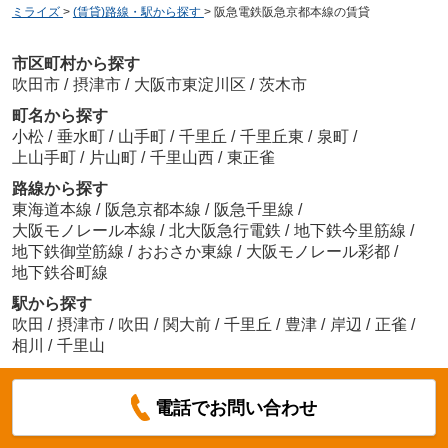
ミライズ
>
(賃貸)路線・駅から探す
>
阪急電鉄阪急京都本線の賃貸
市区町村から探す
吹田市
/
摂津市
/
大阪市東淀川区
/
茨木市
町名から探す
小松
/
垂水町
/
山手町
/
千里丘
/
千里丘東
/
泉町
/
上山手町
/
片山町
/
千里山西
/
東正雀
路線から探す
東海道本線
/
阪急京都本線
/
阪急千里線
/
大阪モノレール本線
/
北大阪急行電鉄
/
地下鉄今里筋線
/
地下鉄御堂筋線
/
おおさか東線
/
大阪モノレール彩都
/
地下鉄谷町線
駅から探す
吹田
/
摂津市
/
吹田
/
関大前
/
千里丘
/
豊津
/
岸辺
/
正雀
/
相川
/
千里山
電話でお問い合わせ