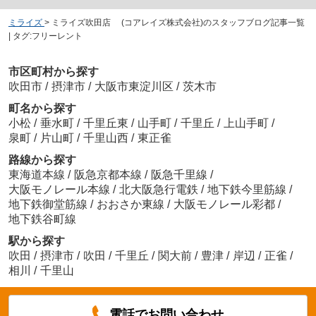
ミライズ
>
ミライズ吹田店 (コアレイズ株式会社)のスタッフブログ記事一覧
| タグ:フリーレント
市区町村から探す
吹田市
/
摂津市
/
大阪市東淀川区
/
茨木市
町名から探す
小松
/
垂水町
/
千里丘東
/
山手町
/
千里丘
/
上山手町
/
泉町
/
片山町
/
千里山西
/
東正雀
路線から探す
東海道本線
/
阪急京都本線
/
阪急千里線
/
大阪モノレール本線
/
北大阪急行電鉄
/
地下鉄今里筋線
/
地下鉄御堂筋線
/
おおさか東線
/
大阪モノレール彩都
/
地下鉄谷町線
駅から探す
吹田
/
摂津市
/
吹田
/
千里丘
/
関大前
/
豊津
/
岸辺
/
正雀
/
相川
/
千里山
電話でお問い合わせ