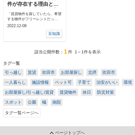
件が存在する理由と
は？デメリットや初期
「賃貸物件を探していたら、希望
費用も解説！
する物件がフリーレントだっ
た！」という経験はありません
2022-12-08
か。 フリ...
豆知識
1
該当公開件数：
件
1～1
件を表示
タグ一覧
引っ越し
賃貸
吹田市
お部屋探し
北摂
吹田市
一人暮らし
施設情報
ペット可
子育て
治安がいい
環境
お部屋探し/引っ越し/賃貸
賃貸物件
休日
防災対策
スポット
公園
蟻
病院
タグ一覧ページへ
ページトップへ