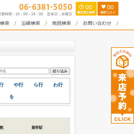
00
00
営業時間：
10：00～19：00
定休日：
水曜日
行
や行
ら行
わ行
を
数
最寄駅