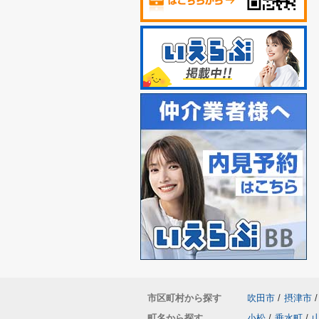
市区町村から探す
吹田市
/
摂津市
/
町名から探す
小松
/
垂水町
/