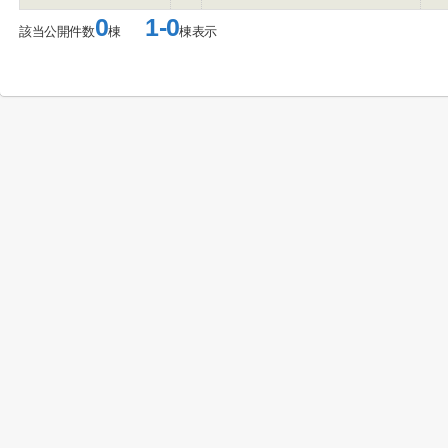
0
1-0
該当公開件数
棟
棟表示