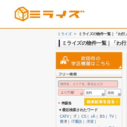
ミライズ
>
ミライズの物件一覧｜「わ行
ミライズの物件一覧｜「わ行
エリア| 駅
賃料
面積
-
件該当
▼最近検索されたワード
CATV
｜
IT
｜
CS
｜
cÀ
｜
BS
｜
TV
｜
豊津
｜
IT重説
｜
洋室
｜