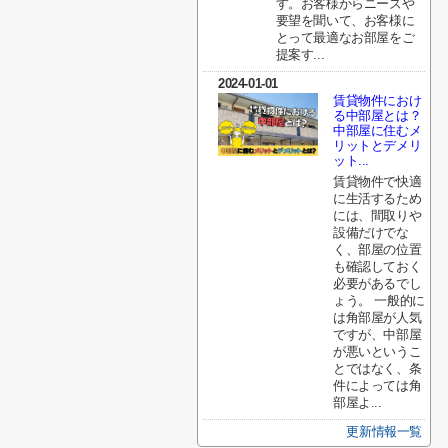
す。お客様からニーズや
要望を聞いて、お客様に
とって最適なお部屋をご
提案す...
2024-01-01
賃貸物件におけ
る中部屋とは？
中部屋に住むメ
リットとデメリ
ット...
賃貸物件で快適
に生活するため
には、間取りや
設備だけでな
く、部屋の位置
も確認しておく
必要があるでし
ょう。 一般的に
は角部屋が人気
ですが、中部屋
が悪いというこ
とではなく、条
件によっては角
部屋よ...
更新情報一覧