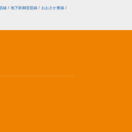
筋線
/
地下鉄御堂筋線
/
おおさか東線
/