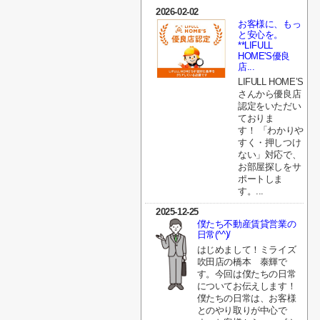
2026-02-02
お客様に、もっ
と安心を。
**LIFULL
HOME'S優良
店...
LIFULL HOME’S
さんから優良店
認定をいただい
ておりま
す！ 「わかりや
すく・押しつけ
ない」対応で、
お部屋探しをサ
ポートしま
す。...
2025-12-25
僕たち不動産賃貸営業の
日常(^^)/
はじめまして！ミライズ
吹田店の橋本 泰輝で
す。今回は僕たちの日常
についてお伝えします！
僕たちの日常は、お客様
とのやり取りが中心で