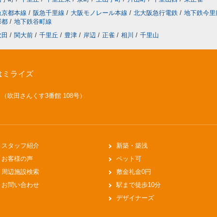
急京都本線
/
阪急千里線
/
大阪モノレール本線
/
北大阪急行電鉄
/
地下鉄今里
彩都
/
地下鉄谷町線
吹田
/
関大前
/
千里丘
/
豊津
/
岸辺
/
正雀
/
相川
/
千里山
はミライズ
号 （吹田さんくす3番館 108号）
スタッフ紹介
新築・築浅
お客様の声
ペット可
周辺施設検索
敷金礼金0円
お問い合わせ
駅まで徒歩10分
デザイナーズ