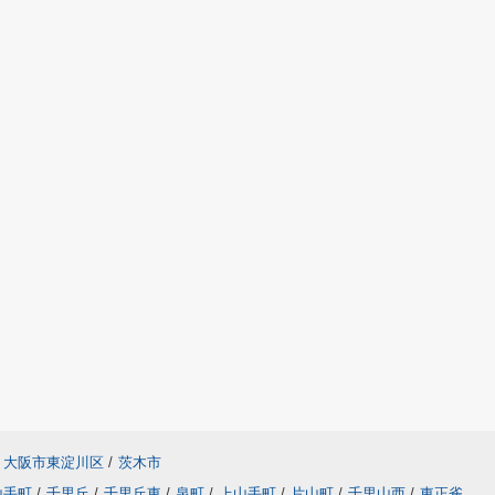
大阪市東淀川区
/
茨木市
山手町
/
千里丘
/
千里丘東
/
泉町
/
上山手町
/
片山町
/
千里山西
/
東正雀