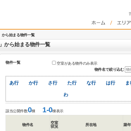
」から始まる物件一覧
」から始まる物件一覧
物件一覧
空室がある物件のみ表示
物件名で絞り込む
あ行
か行
さ行
た行
な行
は行
ま
わ
0
1-0
該当公開件数
棟
棟表示
空室
物件名
所在地
築年
状況