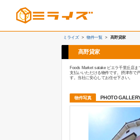
ミライズ
>
物件一覧
>
髙野貸家
髙野貸家
Foods Market satake ビ
支払いいただける物件です。摂津市で
す。当社に安心してお任せ下さい。
PHOTO GALLER
物件写真