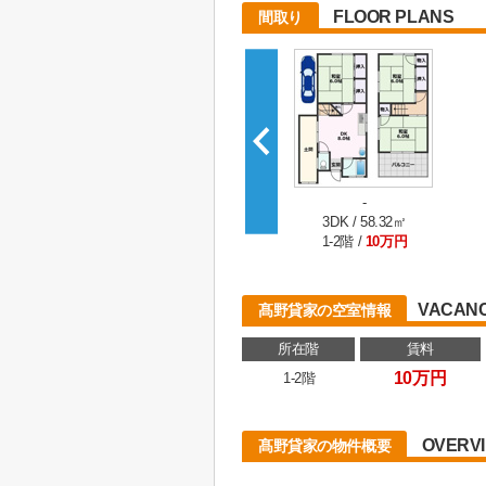
FLOOR PLANS
間取り
-
3DK / 58.32㎡
1-2階 /
10万円
VACANC
髙野貸家の空室情報
所在階
賃料
10万円
1-2階
OVERV
髙野貸家の物件概要