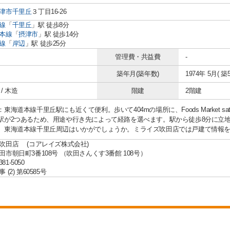
津市
千里丘
３丁目16-26
線
「
千里丘
」駅 徒歩8分
本線
「
摂津市
」駅 徒歩14分
線
「
岸辺
」駅 徒歩25分
管理費・共益費
-
築年月(築年数)
1974年 5月( 築5
/ 木造
階建
2階建
東海道本線千里丘駅にも近くて便利。歩いて404mの場所に、Foods Market s
駅が2つあるため、用途や行き先によって経路を選べます。駅から徒歩8分に立
、東海道本線千里丘周辺はいかがでしょうか。ミライズ吹田店では戸建て情報
吹田店 (コアレイズ株式会社)
田市朝日町3番108号 （吹田さんくす3番館 108号）
381-5050
(2) 第60585号