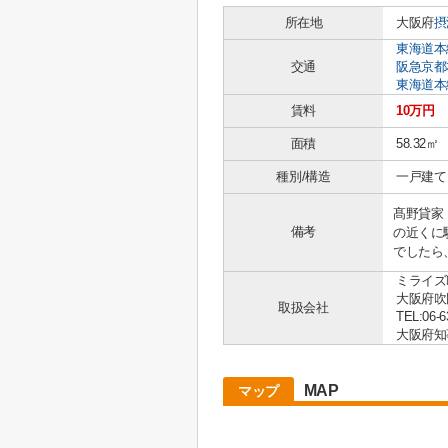
所在地
大阪府
摂
東海道本
交通
阪急京都
東海道本
賃料
10万円
面積
58.32㎡
種別/構造
一戸建て 
髙野貸家：
備考
の近くに
でしたら
ミライズ
大阪府吹
取扱会社
TEL:06-6
大阪府知事 
MAP
マップ