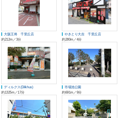
大阪王将 千里丘店
やきとり大吉 千里丘店
約212m／3分
約280m／4分
ディルクス(Dilkhus)
市場池公園
約1325m／17分
約691m／9分