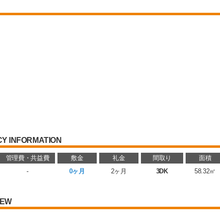
Y INFORMATION
管理費・共益費
敷金
礼金
間取り
面積
-
0ヶ月
2ヶ月
3DK
58.32㎡
IEW