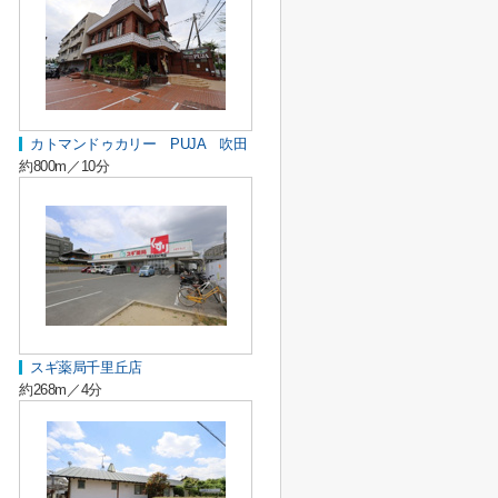
カトマンドゥカリー PUJA 吹田
約800m／10分
スギ薬局千里丘店
約268m／4分