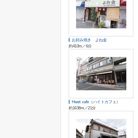
お好み焼き よね金
約410m／6分
Heart cafe（ハイトカフェ）
約1638m／21分