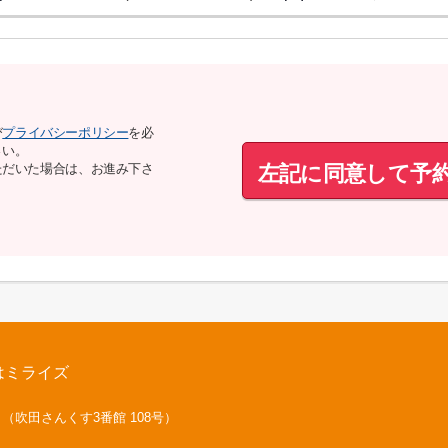
び
プライバシーポリシー
を必
さい。
左記に同意して予
ただいた場合は、お進み下さ
はミライズ
号 （吹田さんくす3番館 108号）