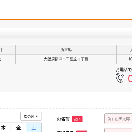
別
所在地
て
大阪府摂津市千里丘３丁目
1
お電話で
お名前
必須
木
金
土