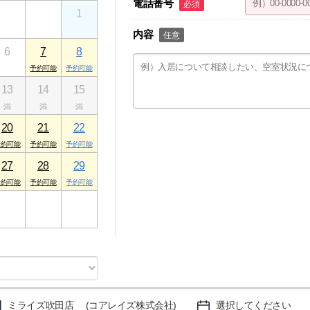
電話番号
必須
30
31
1
内容
任意
6
7
8
13
14
15
20
21
22
27
28
29
3
4
5
ミライズ吹田店 (コアレイズ株式会社)
選択してください